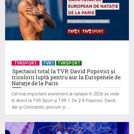
Serialul „Toate pânzele sus!” ne umple duminicile de
aventură, la TVR 2
TVRSPORT
TVR1
TVRSPORT
Spectacol total la TVR: David Popovici și
tricolorii luptă pentru aur la Europenele de
Natație de la Paris
Cel mai important eveniment al nataţiei în 2026 se vede
în direct la TVR Sport şi TVR 1. De 2 X Popovici: David,
dar şi Constantin, precum şi ...
Piesa „Un actor grăbit” a Laurei Stoica – prima în topul
preferinţelor ...