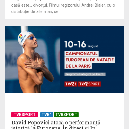
casă este... divorţul. Filmul regizorului Andrei Blaier, cu o
Octavian Cotescu, în rolul maiorului Vigu, pus să rezolve
distribuţie de zile mari, se ...
misterul unei ...
„Brazilia – întoarcerea la pădure”: salvarea vine din
înţelepciunea veche, ...
TVRSPORT
TVR1
TVRSPORT
David Popovici atacă o performanţă
istorică la Europene. În direct şi în