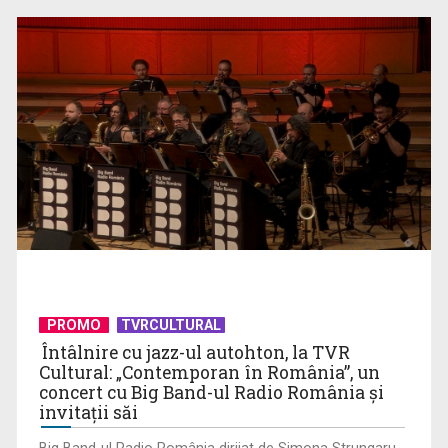
Spectacol total la TVR: David Popovici și tricolorii luptă
pentru aur la ...
PROMO
TVRCULTURAL
Întâlnire cu jazz-ul autohton, la TVR
Cultural: „Contemporan în România”, un
Prima câştigătoare a trofeului „Vedeta populară” şi-a
concert cu Big Band-ul Radio România şi
aniversat la TVR ...
invitaţii săi