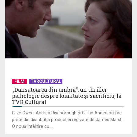
"Robin Hood"-ul serialelor coreene: "Iljimae, hoţul fantomă",
la TVR 1
FILM
TVRCULTURAL
„Dansatoarea din umbră”, un thriller
psihologic despre loialitate și sacrificiu, la
TVR Cultural
Clive Owen, Andrea Riseborough şi Gillian Anderson fac
parte din distribuţia producţiei regizate de James Marsh.
O nouă întâlnire cu ...