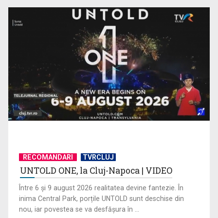
Un reper al cinematografiei mondiale, la TVR Cultural:
„Roma, oraș deschis”
RECOMANDARI
TVRCLUJ
UNTOLD ONE, la Cluj-Napoca | VIDEO
De peste 160 de ani în slujba culturii românești. Povestea
„Societății” din ...
Între 6 și 9 august 2026 realitatea devine fantezie. În
inima Central Park, porțile UNTOLD sunt deschise din
nou, iar povestea se va desfășura în ...