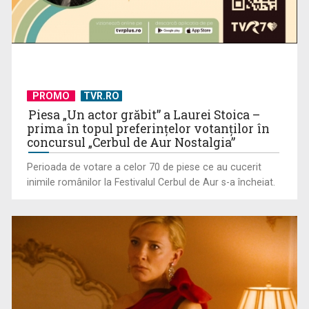
Telespectatorii TVR 2 văd comedia „Divorţ din dragoste”, cu
PROMO
TVR.RO
Horaţiu Mălăele ...
Piesa „Un actor grăbit” a Laurei Stoica –
prima în topul preferinţelor votanţilor în
concursul „Cerbul de Aur Nostalgia”
Perioada de votare a celor 70 de piese ce au cucerit
inimile românilor la Festivalul Cerbul de Aur s-a încheiat.
David Popovici atacă o performanţă istorică la Europene. În
direct şi în ...