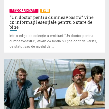
RECOMANDARI
TVRI
”Un doctor pentru dumneavoastră” vine
cu informații esențiale pentru o stare de
bine
Într-o ediţie de colecție a emisiunii ”Un doctor pentru
Primul Palme d'Or al lui Emir Kusturica este „Filmul de artă”
dumneavoastră”, aflăm că boala nu ține cont de vârstă,
de duminică, ...
de statut sau de nivelul de ...
Cum ar fi „Vacanţa în casa din Franţa”? Ne facem o idee