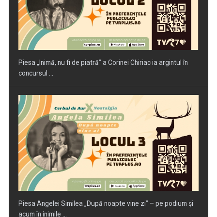
Piesa Angelei Similea „După noapte vine zi” – pe podium şi
acum în inimile ...
Anda Călugăreanu cu „N-am noroc” – a cincea cea mai
votată piesă în ...