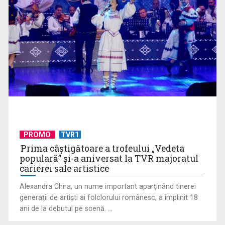
Cate Blanchett este „Blue Jasmine” – sâmbătă seară, la TVR
1
PROMO
TVR1
Prima câştigătoare a trofeului „Vedeta
populară” şi-a aniversat la TVR majoratul
carierei sale artistice
Alexandra Chira, un nume important aparţinând tinerei
generaţii de artişti ai folclorului românesc, a împlinit 18
ani de la debutul pe scenă. ...