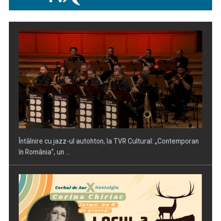
Piesa „Inimă, nu fi de piatră” a Corinei Chiriac ia argintul în
concursul ...