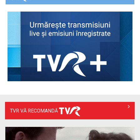
„Spune-mi”, piesa Monicăi Anghel – a patra cea mai votată
în concursul ...
TVR VĂ RECOMANDĂ
TVR lansează un apel pentru proiecte de emisiuni