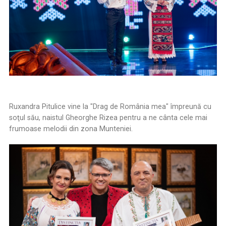
Ruxandra Pitulice vine la "Drag de România mea" împreună cu
soţul său, naistul Gheorghe Rizea pentru a ne cânta cele mai
frumoase melodii din zona Munteniei.