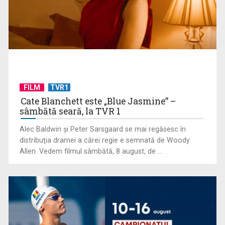
FILM
TVR1
Cate Blanchett este „Blue Jasmine” –
sâmbătă seară, la TVR 1
Alec Baldwin şi Peter Sarsgaard se mai regăsesc în
„Frații Jderi”, superproducția inspirată din opera lui Mihail
distribuţia dramei a cărei regie e semnată de Woody
Sadoveanu, la ...
Allen. Vedem filmul sâmbătă, 8 august, de ...