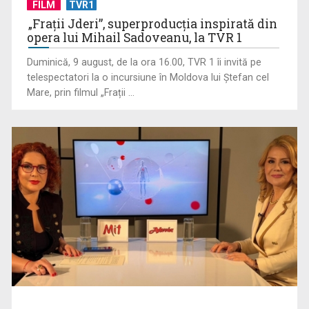
FILM
TVR1
TVR Sport transmite în direct semifinalele și finalele
„Frații Jderi”, superproducția inspirată din
Campionatelor ...
opera lui Mihail Sadoveanu, la TVR 1
Duminică, 9 august, de la ora 16.00, TVR 1 îi invită pe
telespectatori la o incursiune în Moldova lui Ștefan cel
Mare, prin filmul „Frații ...
Virtuozitate și sonorităţi populare surprinzătoare, în a doua
ediţie „best ...