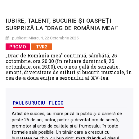
IUBIRE, TALENT, BUCURIE ȘI OASPEȚI
SURPRIZĂ LA “DRAG DE ROMÂNIA MEA!”
publicat: Miercuri, 22 Octombrie 2025
PROMO
TVR2
„Drag de România mea" continuă, sâmbătă, 25
octombrie, ora 20:00 (în reluare duminică, 26
octombrie, ora 15:00), cu o nou gală de senzaţie:
emoţii, diversitate de stiluri şi bucurii muzicale, în
cea de-a doua ediție a sezonului al XV-lea.
PAUL SURUGIU - FUEGO
Artist de succes, cu mare priză la public și o carieră de
peste 25 de ani, actor, pictor și devotat om de scenă,
promotor al artei de calitate și al frumosului, în toate
formele sale posibile. Un tânăr care a crescut cu
bunătatea pe chip, cu bun simț, maturizându-și glasul