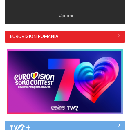
#promo
EUROVISION ROMÂNIA
„Cerul” trupei Proconsul – a şasea cea mai votată piesă în
concursul „Cerbul ...