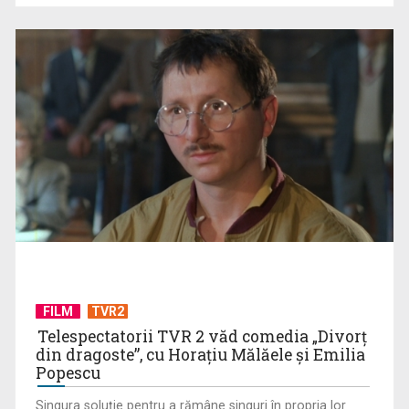
Visul începe la „Vedeta Familiei”! Au început înscrierile
pentru sezonul 9
FILM
TVR2
Telespectatorii TVR 2 văd comedia „Divorţ
din dragoste”, cu Horaţiu Mălăele şi Emilia
Popescu
Singura soluţie pentru a rămâne singuri în propria lor