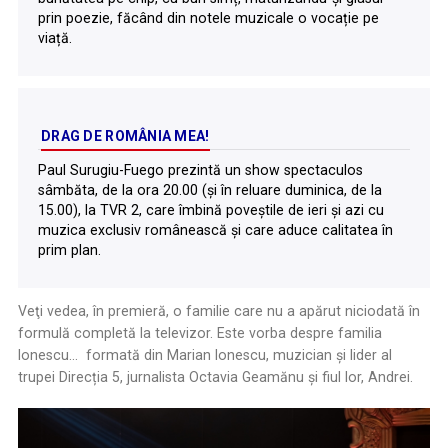
prin poezie, făcând din notele muzicale o vocație pe
viață.
DRAG DE ROMÂNIA MEA!
Paul Surugiu-Fuego prezintă un show spectaculos
sâmbăta, de la ora 20.00 (şi în reluare duminica, de la
15.00), la TVR 2, care îmbină poveştile de ieri şi azi cu
muzica exclusiv românească şi care aduce calitatea în
prim plan.
Veţi vedea, în premieră, o familie care nu a apărut niciodată în
formulă completă la televizor. Este vorba despre familia
Ionescu... formată din Marian Ionescu, muzician și lider al
trupei Direcția 5, jurnalista Octavia Geamănu şi fiul lor, Andrei.