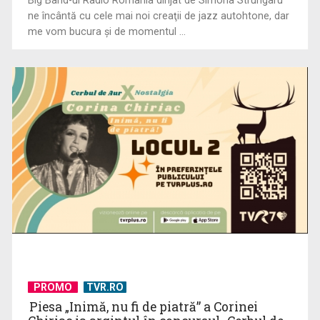
Big Band-ul Radio România dirijat de Simona Strungaru
ne încântă cu cele mai noi creaţii de jazz autohtone, dar
me vom bucura şi de momentul ...
Întâlnire cu jazz-ul autohton, la TVR Cultural: „Contemporan
în România”, un ...
PROMO
TVR.RO
Piesa „Inimă, nu fi de piatră” a Corinei