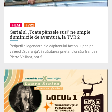
urmărind ...
FILM
TVR2
Serialul „Toate pânzele sus!” ne umple
duminicile de aventură, la TVR 2
Peripeţiile legendare ale căpitanului Anton Lupan pe
velierul „Speranţa”, în căutarea prietenului său francez
Pierre Vaillant, pot fi ...
„Dansatoarea din umbră”, un thriller psihologic despre
loialitate și ...