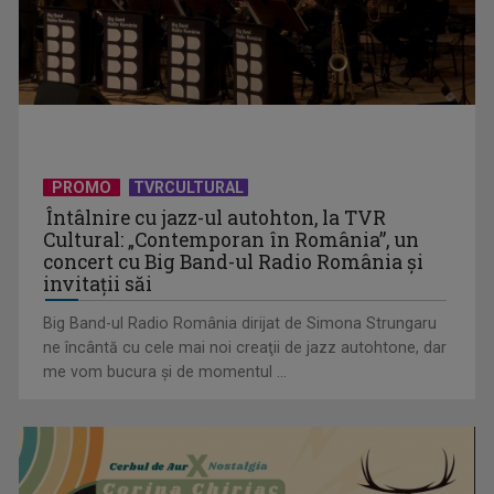
PROMO
TVRCULTURAL
De ce și cum folosim transportul în comun: călătoria cu
autobuzul, un mod de ...
Întâlnire cu jazz-ul autohton, la TVR
Cultural: „Contemporan în România”, un
concert cu Big Band-ul Radio România şi
invitaţii săi
Big Band-ul Radio România dirijat de Simona Strungaru
ne încântă cu cele mai noi creaţii de jazz autohtone, dar
me vom bucura şi de momentul ...