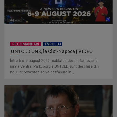
RECOMANDARI
TVRCLUJ
UNTOLD ONE, la Cluj-Napoca | VIDEO
„Jucăriile” pentru copii care promit să combată sentimentul
de vinovăție al ...
Între 6 și 9 august 2026 realitatea devine fantezie. În
inima Central Park, porțile UNTOLD sunt deschise din
nou, iar povestea se va desfășura în ...