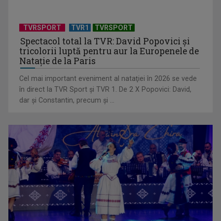
TVRSPORT
TVR1
TVRSPORT
Spectacol total la TVR: David Popovici și
tricolorii luptă pentru aur la Europenele de
Natație de la Paris
Cel mai important eveniment al nataţiei în 2026 se vede
în direct la TVR Sport şi TVR 1. De 2 X Popovici: David,
Cum ne-a îmbolnăvit telefonul și cum salvarea era mereu
dar şi Constantin, precum şi ...
acolo: Mai încet, fă ...