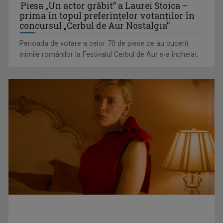
PROMO
TVR.RO
Piesa „Un actor grăbit” a Laurei Stoica –
prima în topul preferinţelor votanţilor în
concursul „Cerbul de Aur Nostalgia”
Perioada de votare a celor 70 de piese ce au cucerit
inimile românilor la Festivalul Cerbul de Aur s-a încheiat.
Evoluția locuirii în Europa: Odiseea spațiului domestic
(Galerie FOTO)