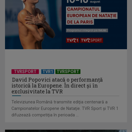
Mentorat și autenticitate în istorie: De la cine înveți și la ce
adevăr ...
TVRSPORT
TVR1
TVRSPORT
David Popovici atacă o performanţă
istorică la Europene. În direct şi în
exclusivitate la TVR
Televiziunea Română transmite ediţia centenară a
Campionatelor Europene de Nataţie. TVR Sport şi TVR 1
difuzează competiţia în perioada ...