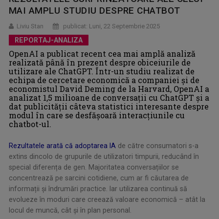
MAI AMPLU STUDIU DESPRE CHATBOT
Liviu Stan
publicat: Luni, 22 Septembrie 2025
REPORTAJ-ANALIZA
OpenAI a publicat recent cea mai amplă analiză
realizată până în prezent despre obiceiurile de
utilizare ale ChatGPT. Într-un studiu realizat de
echipa de cercetare economică a companiei și de
economistul David Deming de la Harvard, OpenAI a
analizat 1,5 milioane de conversații cu ChatGPT și a
dat publicității câteva statistici interesante despre
modul în care se desfășoară interacțiunile cu
chatbot-ul.
Rezultatele arată că adoptarea IA
de către consumatori s-a
extins dincolo de grupurile de utilizatori timpurii, reducând în
special diferența de gen. Majoritatea conversațiilor se
concentrează pe sarcini cotidiene, cum ar fi căutarea de
informații și îndrumări practice. Iar utilizarea continuă să
evolueze în moduri care creează valoare economică – atât la
locul de muncă, cât și în plan personal.