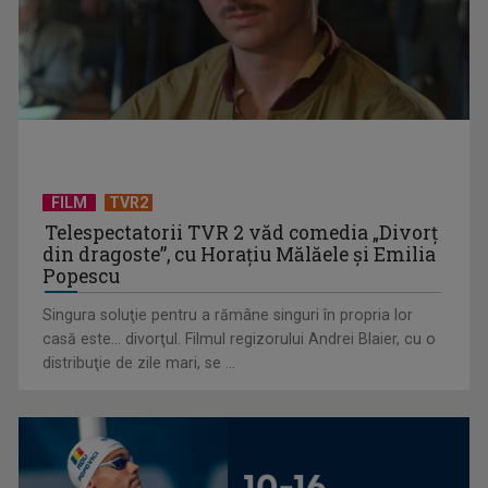
Chinul migranților ilegali pentru a obține o nouă viză de
muncă în România: ...
FILM
TVR2
Telespectatorii TVR 2 văd comedia „Divorţ
din dragoste”, cu Horaţiu Mălăele şi Emilia
Popescu
Singura soluţie pentru a rămâne singuri în propria lor
casă este... divorţul. Filmul regizorului Andrei Blaier, cu o
Inteligența artificială ar putea fi folosită în atacuri
distribuţie de zile mari, se ...
bioteroriste