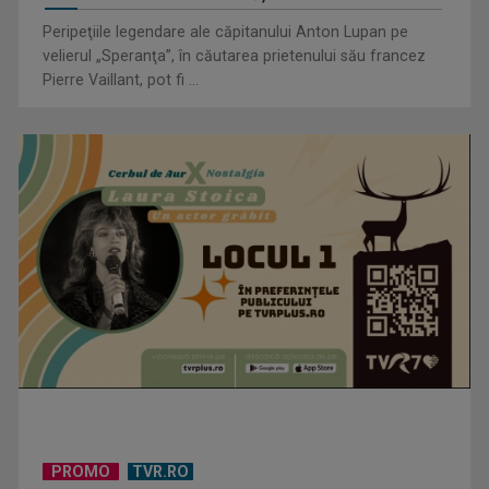
duminicile de aventură, la TVR 2
Peripeţiile legendare ale căpitanului Anton Lupan pe
velierul „Speranţa”, în căutarea prietenului său francez
Pierre Vaillant, pot fi ...
Prezența feminină în Săptămâna Mare și în fruntea Bisericii
Anglicane: „A fi ...
Lumea fabuloasă a volanelor