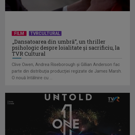
Generația baby-boom a pus Europa pe butuci?
FILM
TVRCULTURAL
„Dansatoarea din umbră”, un thriller
psihologic despre loialitate și sacrificiu, la
TVR Cultural
Clive Owen, Andrea Riseborough şi Gillian Anderson fac
parte din distribuţia producţiei regizate de James Marsh.
O nouă întâlnire cu ...
Ilegal în România de trei ani. Tânăr migrant din Bangladesh:
Este foarte ...