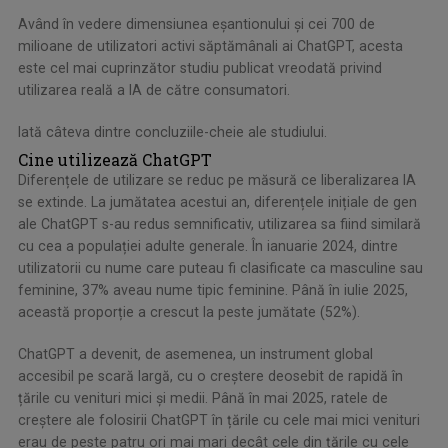
Având în vedere dimensiunea eșantionului și cei 700 de
milioane de utilizatori activi săptămânali ai ChatGPT, acesta
este cel mai cuprinzător studiu publicat vreodată privind
utilizarea reală a IA de către consumatori.
Iată câteva dintre concluziile-cheie ale studiului.
Cine utilizează ChatGPT
Diferențele de utilizare se reduc pe măsură ce liberalizarea IA
se extinde. La jumătatea acestui an, diferențele inițiale de gen
ale ChatGPT s-au redus semnificativ, utilizarea sa fiind similară
cu cea a populației adulte generale. În ianuarie 2024, dintre
utilizatorii cu nume care puteau fi clasificate ca masculine sau
feminine, 37% aveau nume tipic feminine. Până în iulie 2025,
această proporție a crescut la peste jumătate (52%).
ChatGPT a devenit, de asemenea, un instrument global
accesibil pe scară largă, cu o creștere deosebit de rapidă în
țările cu venituri mici și medii. Până în mai 2025, ratele de
creștere ale folosirii ChatGPT în țările cu cele mai mici venituri
erau de peste patru ori mai mari decât cele din țările cu cele