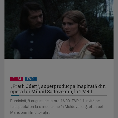
Sănătatea copiilor, la ruleta rusească: Nevaccinarea
împotriva rujeolei a ...
FILM
TVR1
Marea bătălie economică pentru atenția noastră
„Frații Jderi”, superproducția inspirată din
opera lui Mihail Sadoveanu, la TVR 1
Duminică, 9 august, de la ora 16.00, TVR 1 îi invită pe
telespectatori la o incursiune în Moldova lui Ștefan cel