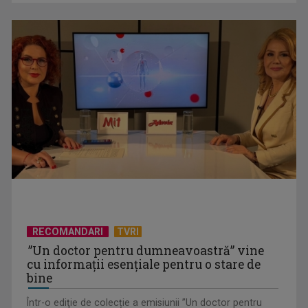
Mare, prin filmul „Frații ...
A trăi și a moșteni: moștenirea, între „gura lumii” și propria
sănătate mintală
RECOMANDARI
TVRI
”Un doctor pentru dumneavoastră” vine
cu informații esențiale pentru o stare de
bine
Cercetătorul Anatolie Coșciug: Un caz Mailat ar putea