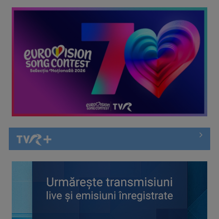
Noua mare bătălie pentru intimitate: UE are în vedere măsuri
stricte ...
Efectul Fjord. Cristian Mungiu ne învață matematic să
îndrăznim: „4,3,2,1… ...