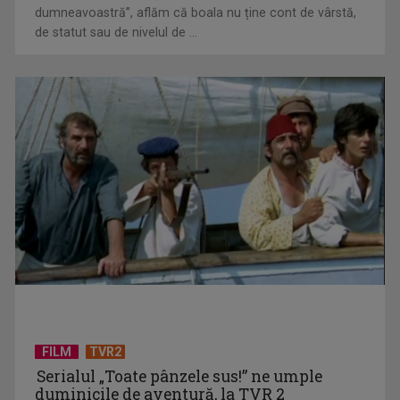
Într-o ediţie de colecție a emisiunii ”Un doctor pentru
apărea și în România. ...
dumneavoastră”, aflăm că boala nu ține cont de vârstă,
de statut sau de nivelul de ...
De ce nu îi tolerează românii pe muncitorii străini.
Cercetătorul Anatolie ...
FILM
TVR2
Serialul „Toate pânzele sus!” ne umple