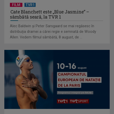
FILM
TVR1
Cate Blanchett este „Blue Jasmine” –
Conflictul din Iran și războiul bazat pe IA. Ce spune un
sâmbătă seară, la TVR 1
expert al ...
Alec Baldwin şi Peter Sarsgaard se mai regăsesc în
distribuţia dramei a cărei regie e semnată de Woody
Allen. Vedem filmul sâmbătă, 8 august, de ...
Premiile Oscar 2026: Sfârșit de epocă și eterna întoarcere a
Filmului la Teatru