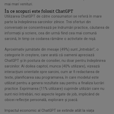
mai mari venituri.
În ce scopuri este folosit ChatGPT
Utilizarea ChatGPT de către consumatori se referă în mare
parte la îndeplinirea sarcinilor zilnice. Trei sferturi din
conversații se concentrează pe îndrumări practice, căutarea de
informații și scriere, cea din urmă fiind cea mai comună
sarcină, în timp ce codarea rămâne o activitate de nișă.
Aproximativ jumătate din mesaje (49%) sunt „întrebări”, o
categorie în creștere, care arată că oamenii apreciază
ChatGPT și în postura de consilier, nu doar pentru îndeplinirea
sarcinilor. Al doilea capitol, munca (40% utilizare), vizează
interacțiuni orientate spre sarcini, cum ar fi redactarea de
texte, planificarea sau programarea, în care modelul este
utilizat pentru a genera rezultate sau pentru a finaliza lucrări
practice. Exprimarea (11% utilizare) cuprinde utilizări care nu
sunt nici întrebări, nici aspecte legate de job, implicând de
obicei reflecție personală, explorare și joacă.
Impactul economic al ChatGPT se extinde atât la viața