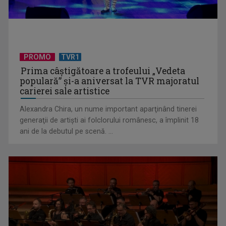
Eroii sportului și euforia apartenenței sau de ce am vorbit
toți o lună ...
PROMO
TVR1
Prima câştigătoare a trofeului „Vedeta
populară” şi-a aniversat la TVR majoratul
carierei sale artistice
Alexandra Chira, un nume important aparţinând tinerei
generaţii de artişti ai folclorului românesc, a împlinit 18
ani de la debutul pe scenă. ...
De ce incidentul OpenAI este cel mai îngrijorător accident de
până acum ...