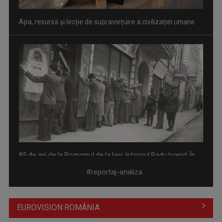
Apa, resursă și lecție de supraviețuire a civilizației umane
85 de ani de la Pogromul de la Iași. Istoricul Radu Ioanid: În
România, ...
#reportaj-analiza
EUROVISION ROMÂNIA