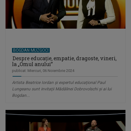
BOGDAN MUZGOCI
Despre educație, empatie, dragoste, vineri,
la „Omul anului”
publicat: Miercuri, 06 Noiembrie 2024
Artista Beatrice Iordan şi expertul educațional Paul
Lungeanu sunt invitaţii Mădălinei Dobrovolschi și ai lui
Bogdan...