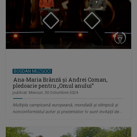
BOGDAN MUZGOCI
Ana-Maria Brânză și Andrei Coman,
pledoarie pentru „Omul anului”
publicat: Miercuri, 30 Octombrie 2024
Multipla campioană europeană, mondială și olimpică şi
nonconformistul actor şi prezentator tv sunt invitaţii de...