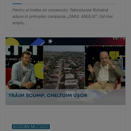
Pentru al treilea an consecutiv, Televiziunea Română
aduce în prim-plan campania „OMUL ANULUI”. Cel mai
amplu...
BOGDAN MUZGOCI