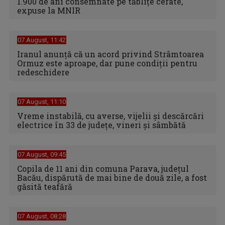
1.900 de ani consemnate pe tăblițe cerate,
expuse la MNIR
07 August, 11:42
Iranul anunță că un acord privind Strâmtoarea
Ormuz este aproape, dar pune condiții pentru
redeschidere
07 August, 11:10
Vreme instabilă, cu averse, vijelii şi descărcări
electrice în 33 de judeţe, vineri şi sâmbătă
07 August, 09:45
Copila de 11 ani din comuna Parava, judeţul
Bacău, dispărută de mai bine de două zile, a fost
găsită teafără
07 August, 08:28