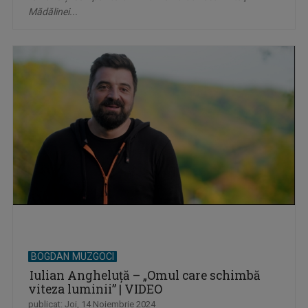
Mădălinei...
BOGDAN MUZGOCI
Iulian Angheluță – „Omul care schimbă
viteza luminii” | VIDEO
publicat: Joi, 14 Noiembrie 2024