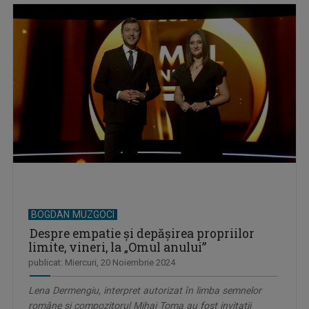
BOGDAN MUZGOCI
Despre empatie şi depășirea propriilor
limite, vineri, la „Omul anului”
publicat: Miercuri, 20 Noiembrie 2024
Lena Dermengiu, interpret autorizat în limba semnelor
române şi compozitorul Mihai Toma au fost invitaţii