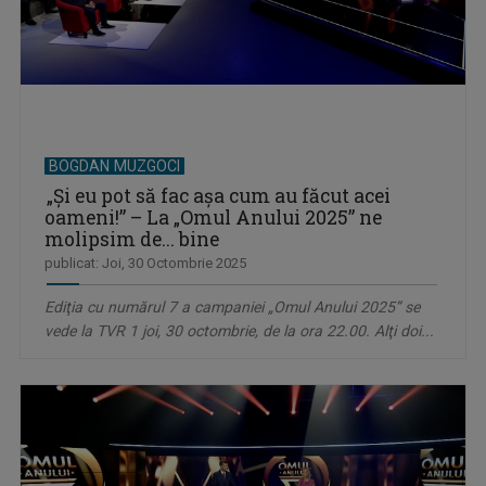
BOGDAN MUZGOCI
„Şi eu pot să fac așa cum au făcut acei
oameni!” – La „Omul Anului 2025” ne
molipsim de... bine
publicat: Joi, 30 Octombrie 2025
Ediţia cu numărul 7 a campaniei „Omul Anului 2025” se
vede la TVR 1 joi, 30 octombrie, de la ora 22.00. Alţi doi...