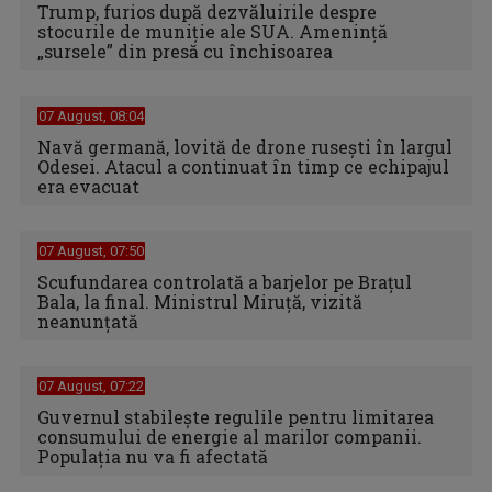
Trump, furios după dezvăluirile despre
stocurile de muniție ale SUA. Amenință
„sursele” din presă cu închisoarea
07 August, 08:04
Navă germană, lovită de drone rusești în largul
Odesei. Atacul a continuat în timp ce echipajul
era evacuat
07 August, 07:50
Scufundarea controlată a barjelor pe Brațul
Bala, la final. Ministrul Miruță, vizită
neanunțată
07 August, 07:22
Guvernul stabilește regulile pentru limitarea
consumului de energie al marilor companii.
Populația nu va fi afectată