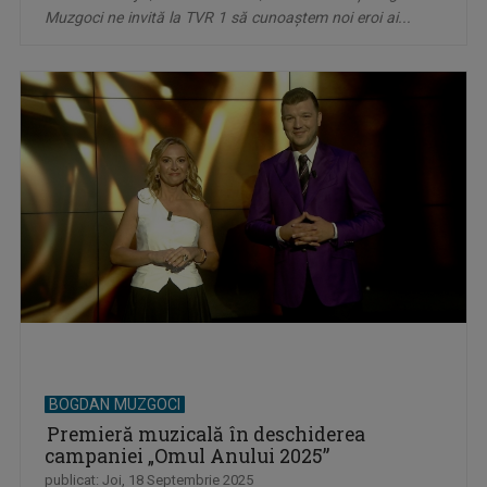
Muzgoci ne invită la TVR 1 să cunoaștem noi eroi ai...
BOGDAN MUZGOCI
Premieră muzicală în deschiderea
campaniei „Omul Anului 2025”
publicat: Joi, 18 Septembrie 2025