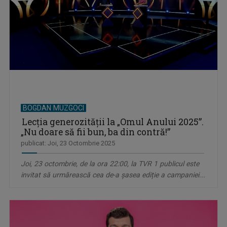
BOGDAN MUZGOCI
Lecția generozității la „Omul Anului 2025”.
„Nu doare să fii bun, ba din contră!”
publicat: Joi, 23 Octombrie 2025
Joi, 23 octombrie, de la ora 22:00, la TVR 1 publicul este
invitat să urmărească cea de-a șasea ediție a campaniei...