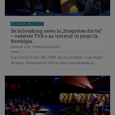
BOGDAN MUZGOCI
De la breaking news la „Dragostea din tei”
– vedetele TVR s-au întrecut în jocuri la
Nostalgia...
publicat: Luni, 10 Noiembrie 2025
S-au întors în anii ’90–2000, dar nu pe ecran, ci pe ringul
de dans. Prezentatorii TVR au lăsat microfoanele și...