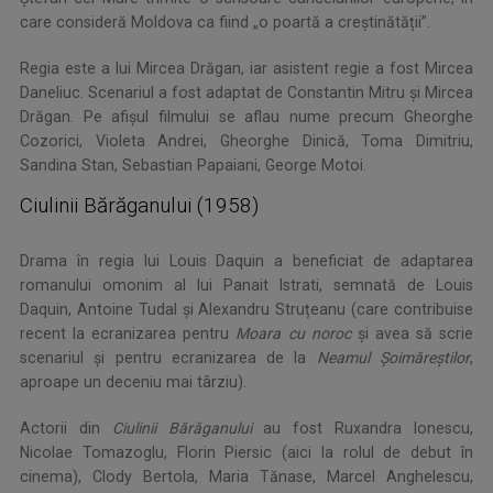
care consideră Moldova ca fiind „o poartă a creștinătății”.
Regia este a lui Mircea Drăgan, iar asistent regie a fost Mircea
Daneliuc. Scenariul a fost adaptat de Constantin Mitru și Mircea
Drăgan. Pe afișul filmului se aflau nume precum Gheorghe
Cozorici, Violeta Andrei, Gheorghe Dinică, Toma Dimitriu,
Sandina Stan, Sebastian Papaiani, George Motoi.
Ciulinii Bărăganului (1958)
Drama în regia lui Louis Daquin a beneficiat de adaptarea
romanului omonim al lui Panait Istrati, semnată de Louis
Daquin, Antoine Tudal și Alexandru Struțeanu (care contribuise
recent la ecranizarea pentru
Moara cu noroc
și avea să scrie
scenariul și pentru ecranizarea de la
Neamul Șoimăreștilor
,
aproape un deceniu mai târziu).
Actorii din
Ciulinii Bărăganului
au fost Ruxandra Ionescu,
Nicolae Tomazoglu, Florin Piersic (aici la rolul de debut în
cinema), Clody Bertola, Maria Tănase, Marcel Anghelescu,