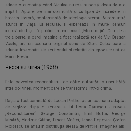
atinge o cumpănă când Niculae nu mai suportă ideea de a o
împărți. Apoi el se mai confruntă și cu lipsa de încredere în
breasla literară, contaminată de ideologia vremii. Aurora intră
atunci în viața lui Niculae, îl eliberează în multe sensuri
inspirându-l și să publice manuscrisul „Moromeții“. Cea de-a
treia parte, a cărei imagine a fost realizată tot de Vivi Drăgan
Vasile, are un scenariu original scris de Stere Gulea care a
adunat însemnări ale scriitorului și relatări din epoca trăită de
Marin Preda.
Reconstituirea (1968)
Este povestea reconstituirii de către autorități a unei bătăi
între doi tineri, moment care se transformă într-o crimă.
Regia a fost semnată de Lucian Pintilie, pe un scenariu adaptat
de regizor după o scriere a lui Horia Pătrașcu - nuvela
„Reconstituirea“. George Constantin, Emil Botta, George
Mihăiță, Vladimir Găitan, Ernest Maftei, Ileana Popovici, Ștefan
Moisescu se aflau în distribuția aleasă de Pintilie. Imaginea alb-