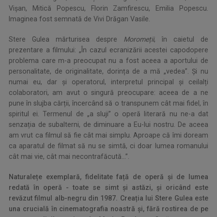
Vișan, Mitică Popescu, Florin Zamfirescu, Emilia Popescu.
Imaginea fost semnată de Vivi Drăgan Vasile.
Stere Gulea mărturisea despre
Moromeții
, în caietul de
prezentare a filmului: „În cazul ecranizării acestei capodopere
problema care m-a preocupat nu a fost aceea a aportului de
personalitate, de originalitate, dorința de a mă „vedea”. Și nu
numai eu, dar și operatorul, interpretul principal și ceilalți
colaboratori, am avut o singură preocupare: aceea de a ne
pune în slujba cărții, încercând să o transpunem cât mai fidel, în
spiritul ei. Termenul de „a sluji” o operă literară nu ne-a dat
senzația de subalterni, de diminuare a Eu-lui nostru. De aceea
am vrut ca filmul să fie cât mai simplu. Aproape că îmi doream
ca aparatul de filmat să nu se simtă, ci doar lumea romanului
cât mai vie, cât mai necontrafăcută…”.
Naturalețe exemplară, fidelitate față de operă și de lumea
redată în operă - toate se simt și astăzi, și oricând este
revăzut filmul alb-negru din 1987. Creația lui Stere Gulea este
una crucială în cinematografia noastră și, fără rostirea de pe