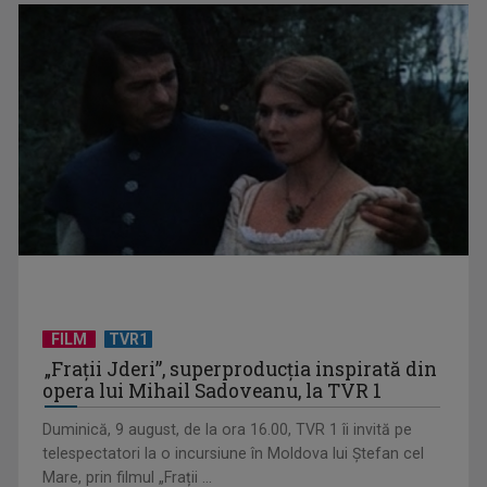
Ilegal în România de trei ani. Tânăr migrant din Bangladesh:
Este foarte ...
FILM
TVR1
„Frații Jderi”, superproducția inspirată din
„Jucăriile” pentru copii care promit să combată sentimentul
opera lui Mihail Sadoveanu, la TVR 1
de vinovăție al ...
Duminică, 9 august, de la ora 16.00, TVR 1 îi invită pe
telespectatori la o incursiune în Moldova lui Ștefan cel