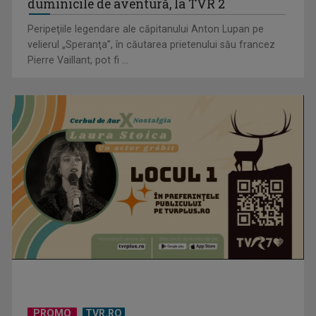
Serialul „Toate pânzele sus!” ne umple
duminicile de aventură, la TVR 2
Peripeţiile legendare ale căpitanului Anton Lupan pe
velierul „Speranţa”, în căutarea prietenului său francez
Pierre Vaillant, pot fi ...
Sănătatea copiilor, la ruleta rusească: Nevaccinarea
împotriva rujeolei a ...