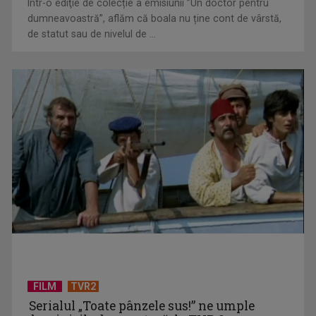
Într-o ediţie de colecție a emisiunii ”Un doctor pentru
dumneavoastră”, aflăm că boala nu ține cont de vârstă,
Inteligența artificială ar putea fi folosită în atacuri
de statut sau de nivelul de ...
bioteroriste
Mentorat și autenticitate în istorie: De la cine înveți și la ce
adevăr ...
FILM
TVR2