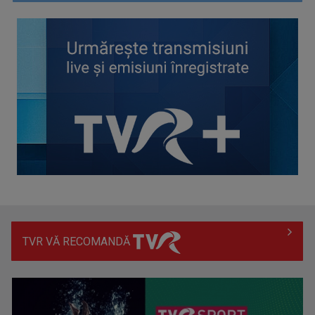
Efectul Fjord. Cristian Mungiu ne învață matematic să
îndrăznim: „4,3,2,1… ...
TVR VĂ RECOMANDĂ
Georgiana Bădescu, activistă în domeniul migrației (CRJ):
Mulți migranți ...