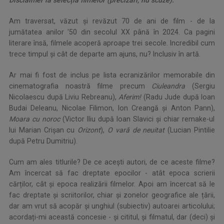
Am traversat, văzut și revăzut 70 de ani de film - de la
jumătatea anilor '50 din secolul XX până în 2024. Ca pagini
literare însă, filmele acoperă aproape trei secole. Incredibil cum
trece timpul și cât de departe am ajuns, nu? Inclusiv în artă.
Ar mai fi fost de inclus pe lista ecranizărilor memorabile din
cinematografia noastră filme precum
Ciuleandra
(Sergiu
Nicolaescu după Liviu Rebreanu),
Aferim!
(Radu Jude după Ioan
Budai Deleanu, Nicolae Filimon, Ion Creangă și Anton Pann),
Moara cu noroc
(Victor Iliu după Ioan Slavici și chiar remake-ul
lui Marian Crișan cu
Orizont
),
O vară de neuitat
(Lucian Pintilie
după Petru Dumitriu).
Cum am ales titlurile? De ce acești autori, de ce aceste filme?
Am încercat să fac dreptate epocilor - atât epoca scrierii
cărților, cât și epoca realizării filmelor. Apoi am încercat să le
fac dreptate și scriitorilor, chiar și zonelor geografice ale țării,
dar am vrut să acopăr și unghiul (subiectiv) autoarei articolului;
acordați-mi această concesie - și cititul, și filmatul, dar (deci) și