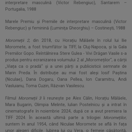
interpretare masculină (Victor Rebengiuc), Santarem –
Portugalia, 1988
Marele Premiu şi Premiile de interpretare masculină (Victor
Rebengiuc) şi feminină (Luminiţa Gheorghiu) – Costineşti, 1988
Moromeții 2
, din 2018, cu Horațiu Mălăele în rolul lui Ilie
Moromete, a fost triumfător la TIFF, la Cluj-Napoca, și la Gala
Premiilor Gopo. Reîntâlnirea Stere Gulea - Vivi Drăgan Vasile s-a
produs pentru ecranizarea volumului 2 al „Moromeților“, a cărții
„Viața ca o pradă“ și a unei părți a publicisticii semnate de
Marin Preda. În distribuție au mai fost aleși Iosif Paștina
(Niculae), Dana Dogaru, Oana Pellea, Ion Caramitru, Andi
Vasluianu, Toma Cuzin, Răzvan Vasilescu.
Filmul
Moromeții 3
îi reunește pe Alex Călin, Horațiu Mălăele,
Mara Bugarin, Olimpia Melinte, Iulian Postelnicu și a intrat în
cinematografe în noiembrie 2024, după ce a avut premiera la
TIFF 2024. În această ultimă parte a trilogiei
Moromeților
,
suntem în anul 1954, când Niculae Moromete se află în fața
unor alegeri dificile. Iubirea lui cu Vera, o femeie căsătorită,