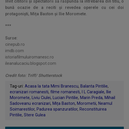
Invit cititorii și spectatorii să răspundă la întrebarea din titlu, o
bună ocazie de a reciti și revedea operele cu cei doi
protagoniști, Mița Baston și Ilie Moromete.
***
Surse:
cinepub.ro
imdb.com
istoriafilmuluiromanesc.ro
ileanalucaciu.blogspot.com
Credit foto: Triff/ Shutterstock
Tag-uri:
Acasa la tata Mimi Branescu
,
Balanta Pintilie
,
ecranizari romanesti
,
filme romanesti
,
I L Caragiale
,
Ilie
Moromete
,
Liviu Ciulei
,
Lucian Pintilie
,
Marin Preda
,
Mihail
Sadoveanu ecranizari
,
Mița Baston
,
Morometii
,
Neamul
Soimarestilor
,
Padurea spanzuratilor
,
Reconstituirea
Pintilie
,
Stere Gulea