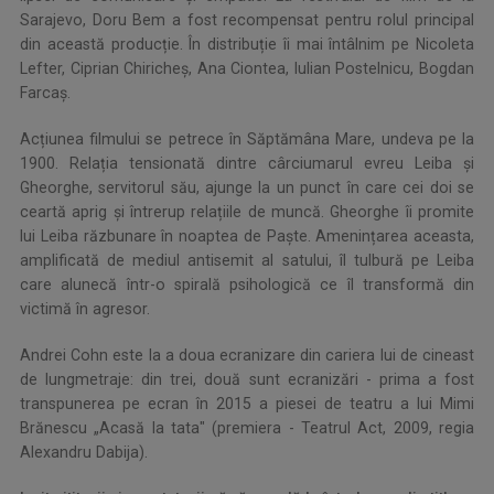
Sarajevo, Doru Bem a fost recompensat pentru rolul principal
din această producție. În distribuție îi mai întâlnim pe Nicoleta
Lefter, Ciprian Chiricheș, Ana Ciontea, Iulian Postelnicu, Bogdan
Farcaș.
Acțiunea filmului se petrece în Săptămâna Mare, undeva pe la
1900. Relația tensionată dintre cârciumarul evreu Leiba și
Gheorghe, servitorul său, ajunge la un punct în care cei doi se
ceartă aprig și întrerup relațiile de muncă. Gheorghe îi promite
lui Leiba răzbunare în noaptea de Paște. Amenințarea aceasta,
amplificată de mediul antisemit al satului, îl tulbură pe Leiba
care alunecă într-o spirală psihologică ce îl transformă din
victimă în agresor.
Andrei Cohn este la a doua ecranizare din cariera lui de cineast
de lungmetraje: din trei, două sunt ecranizări - prima a fost
transpunerea pe ecran în 2015 a piesei de teatru a lui Mimi
Brănescu „Acasă la tata" (premiera - Teatrul Act, 2009, regia
Alexandru Dabija).