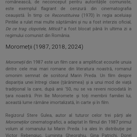
românească, de neconceput pentru autoritățile comuniste,
este exemplul flagrant de cenzură din cinematografia
ceaușistă. În timp ce
Reconstituirea
(1970) în regia aceluiași
Pintilie a rulat mai multe săptămâni şi nu a fost interzis oficial,
De ce trag clopotele, Mitică?
a fost blocat până în ultima zi a
regimului comunist din România.
Moromeții (1987, 2018, 2024)
Moromeții
din 1987 este un film care a amplificat ecourile unuia
dintre cele mai mari romane din literatura noastră, romanul
omonim semnat de scriitorul Marin Preda. Un film despre
dispariția unei întregi clase (țărănimea) și a unui mod de viață
tradițional la care, după anii ’50, nu se va reveni niciodată în
țara noastră. Prin Ilie Moromete și toți membrii familiei lui,
această lume rămâne imortalizată, în carte și în film.
Regizorul Stere Gulea, autor al tuturor celor trei părți ale
Moromeților
cinematografici, a adaptat în filmul din 1987 primul
volum al romanului lui Marin Preda. I-a ales în distribuție pe
Victor Rebengiuc, Luminița Gheorghiu, Gina Patrichi, Dorel