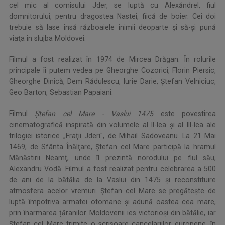
cel mic al comisului Jder, se luptă cu Alexăndrel, fiul
domnitorului, pentru dragostea Nastei, fiică de boier. Cei doi
trebuie să lase însă războaiele inimii deoparte şi să-şi pună
viaţa în slujba Moldovei.
Filmul a fost realizat în 1974 de Mircea Drăgan. În rolurile
principale îi putem vedea pe Gheorghe Cozorici, Florin Piersic,
Gheorghe Dinică, Dem Rădulescu, Iurie Darie, Ştefan Velniciuc,
Geo Barton, Sebastian Papaiani.
Filmul
Ștefan cel Mare - Vaslui 1475
este povestirea
cinematografică inspirată din volumele al II-lea şi al III-lea ale
trilogiei istorice „Fraţii Jderi", de Mihail Sadoveanu. La 21 Mai
1469, de Sfânta Înălţare, Ştefan cel Mare participă la hramul
Mănăstirii Neamţ, unde îl prezintă norodului pe fiul său,
Alexandru Vodă. Filmul a fost realizat pentru celebrarea a 500
de ani de la bătălia de la Vaslui din 1475 și reconstituire
atmosfera acelor vremuri. Ștefan cel Mare se pregătește de
luptă împotriva armatei otomane și adună oastea cea mare,
prin înarmarea țăranilor. Moldovenii ies victorioși din bătălie, iar
Ștefan cel Mare trimite o scrisoare cancelariilor europene, în