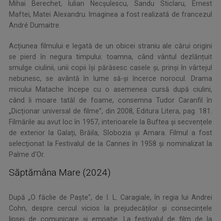
Mihai Berechet, Iulian Necșulescu, Sandu Sticlaru, Ernest
Maftei, Matei Alexandru. Imaginea a fost realizată de francezul
André Dumaitre.
Acțiunea filmului e legată de un obicei straniu ale cărui origini
se pierd în negura timpului: toamna, când vântul dezlănțuit
smulge ciulinii, unii copii își părăsesc casele și, prinși în vârtejul
nebunesc, se avântă în lume să-și încerce norocul. Drama
micului Matache începe cu o asemenea cursă după ciulini,
când îi moare tatăl de foame, consemna Tudor Caranfil în
„Dicționar universal de filme”, din 2008, Editura Litera, pag. 181.
Filmările au avut loc în 1957, interioarele la Buftea și secvențele
de exterior la Galați, Brăila, Slobozia și Amara. Filmul a fost
selecţionat la Festivalul de la Cannes în 1958 și nominalizat la
Palme d'Or.
Săptămâna Mare (2024)
După „O făclie de Paște", de I. L. Caragiale, în regia lui Andrei
Cohn, despre cercul vicios la prejudecăților și consecințele
lipsei de comunicare și empatie. La festivalul de film de la