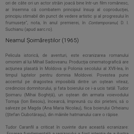
ori de câte ori un actor străin joacă bine într-un film românesc,
ar însemna că combatem principiul însuşi al coproducţiei,
principiu stimabil din punct de vedere artistic şi al progresului în
frumuseţe", nota, în anul premierei, în
Contemporanul
, D. I.
Suchianu (apud aarc.ro).
Neamul Șoimăreștilor (1965)
Pelicula istorică, de aventuri, este ecranizarea romanului
omonim al lui Mihail Sadoveanu. Producţia cinematografică are
acţiunea plasată în Moldova și Polonia secolului al XVII-lea, în
timpul luptelor pentru domnia Moldovei. Povestea pune
accentul pe dragostea imposibilă dintre un oştean viteaz,
credincios domnitorului, şi fata boierului ce i-a ucis tatăl. Tudor
Șoimaru (Mihai Boghiță), un oștean din armata voievodului
Tomșa (Ion Besoiu), încearcă, împreună cu doi prieteni, să o
salveze pe Magda (Ana Maria Nicolau), fiica boierului Orheianu
(Ștefan Ciubotărașu), din mâinile hatmanului care o răpise.
Tudor Caranfil a criticat în cuvinte dure această ecranizare:
„Eroarea fundamentală a regizorului a fost intenția de a ilustra