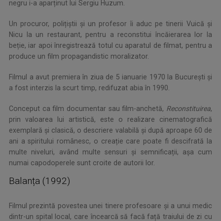
negru i-a aparținut lui Sergiu Huzum.
Un procuror, polițiștii și un profesor îi aduc pe tinerii Vuică și
Nicu la un restaurant, pentru a reconstitui încăierarea lor la
beție, iar apoi înregistrează totul cu aparatul de filmat, pentru a
produce un film propagandistic moralizator.
Filmul a avut premiera în ziua de 5 ianuarie 1970 la București și
a fost interzis la scurt timp, redifuzat abia în 1990.
Conceput ca film documentar sau film-anchetă,
Reconstituirea
,
prin valoarea lui artistică, este o realizare cinematografică
exemplară și clasică, o descriere valabilă și după aproape 60 de
ani a spiritului românesc, o creație care poate fi descifrată la
multe niveluri, având multe sensuri și semnificații, așa cum
numai capodoperele sunt croite de autorii lor.
Balanța (1992)
Filmul prezintă povestea unei tinere profesoare și a unui medic
dintr-un spital local, care încearcă să facă față traiului de zi cu