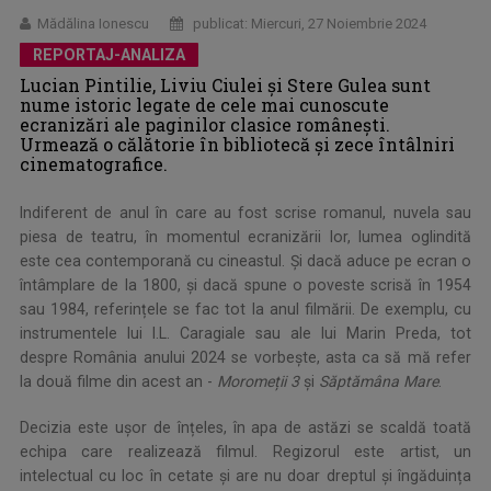
Mădălina Ionescu
publicat: Miercuri, 27 Noiembrie 2024
REPORTAJ-ANALIZA
Lucian Pintilie, Liviu Ciulei și Stere Gulea sunt
nume istoric legate de cele mai cunoscute
ecranizări ale paginilor clasice românești.
Urmează o călătorie în bibliotecă și zece întâlniri
cinematografice.
Indiferent de anul în care au fost scrise romanul, nuvela sau
piesa de teatru, în momentul ecranizării lor, lumea oglindită
este cea contemporană cu cineastul. Și dacă aduce pe ecran o
întâmplare de la 1800, și dacă spune o poveste scrisă în 1954
sau 1984, referințele se fac tot la anul filmării. De exemplu, cu
instrumentele lui I.L. Caragiale sau ale lui Marin Preda, tot
despre România anului 2024 se vorbește, asta ca să mă refer
la două filme din acest an -
Moromeții 3
și
Săptămâna Mare
.
Decizia este ușor de înțeles, în apa de astăzi se scaldă toată
echipa care realizează filmul. Regizorul este artist, un
intelectual cu loc în cetate și are nu doar dreptul și îngăduința