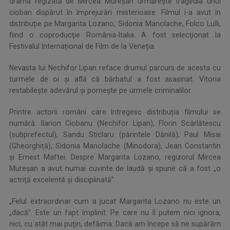
drama regizată de Mircea Mureșan urmărește tragedia unui
cioban dispărut în împrejurări misterioase. Filmul i-a avut în
distribuție pe Margarita Lozano, Sidonia Manolache, Folco Lulli,
fiind o coproducție România-Italia. A fost selecţionat la
Festivalul Internațional de Film de la Veneția.
Nevasta lui Nechifor Lipan reface drumul parcurs de acesta cu
turmele de oi și află că bărbatul a fost asasinat. Vitoria
restabilește adevărul și pornește pe urmele criminalilor.
Printre actorii români care întregesc distribuția filmului se
numără: Ilarion Ciobanu (Nechifor Lipan), Florin Scărlătescu
(subprefectul), Sandu Sticlaru (părintele Dănilă), Paul Misai
(Gheorghiță), Sidonia Manolache (Minodora), Jean Constantin
și Ernest Maftei. Despre Margarita Lozano, regizorul Mircea
Mureşan a avut numai cuvinte de laudă şi spune că a fost „o
actriţă excelentă şi disciplinată”.
„Felul extraordinar cum a jucat Margarita Lozano nu este un
„dacă". Este un fapt împlinit. Pe care nu îl putem nici ignora,
nici, cu atât mai puţin, defăima. Dacă am începe să ne supărăm