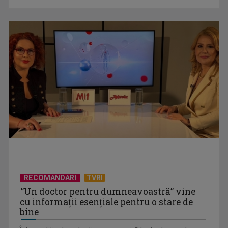
Mare, prin filmul „Frații ...
Chinul migranților ilegali pentru a obține o nouă viză de
muncă în România: ...
RECOMANDARI
TVRI
”Un doctor pentru dumneavoastră” vine
cu informații esențiale pentru o stare de
bine