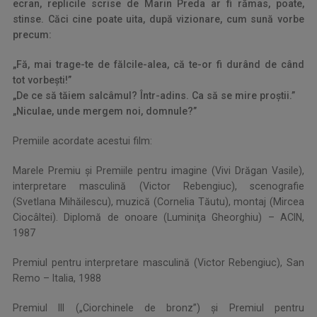
ecran, replicile scrise de Marin Preda ar fi rămas, poate,
stinse. Căci cine poate uita, după vizionare, cum sună vorbe
precum:
„Fă, mai trage-te de fălcile-alea, că te-or fi durând de când
tot vorbești!”
„De ce să tăiem salcâmul? Într-adins. Ca să se mire proștii.”
„Niculae, unde mergem noi, domnule?”
Premiile acordate acestui film:
Marele Premiu și Premiile pentru imagine (Vivi Drăgan Vasile),
interpretare masculină (Victor Rebengiuc), scenografie
(Svetlana Mihăilescu), muzică (Cornelia Tăutu), montaj (Mircea
Ciocâltei). Diplomă de onoare (Luminiţa Gheorghiu) – ACIN,
1987
Premiul pentru interpretare masculină (Victor Rebengiuc), San
Remo – Italia, 1988
Premiul III („Ciorchinele de bronz”) și Premiul pentru