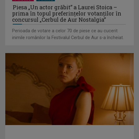
PROMO
TVR.RO
Marea bătălie economică pentru atenția noastră
Piesa „Un actor grăbit” a Laurei Stoica –
prima în topul preferinţelor votanţilor în
concursul „Cerbul de Aur Nostalgia”
Perioada de votare a celor 70 de piese ce au cucerit
inimile românilor la Festivalul Cerbul de Aur s-a încheiat.
A trăi și a moșteni: moștenirea, între „gura lumii” și propria
sănătate mintală