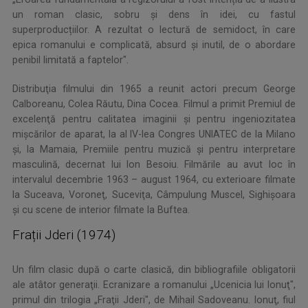
un roman clasic, sobru și dens în idei, cu fastul
superproducțiilor. A rezultat o lectură de semidoct, în care
epica romanului e complicată, absurd și inutil, de o abordare
penibil limitată a faptelor".
Distribuţia filmului din 1965 a reunit actori precum George
Calboreanu, Colea Răutu, Dina Cocea. Filmul a primit Premiul de
excelenţă pentru calitatea imaginii şi pentru ingeniozitatea
mişcărilor de aparat, la al IV-lea Congres UNIATEC de la Milano
şi, la Mamaia, Premiile pentru muzică şi pentru interpretare
masculină, decernat lui Ion Besoiu. Filmările au avut loc în
intervalul decembrie 1963 – august 1964, cu exterioare filmate
la Suceava, Voroneţ, Suceviţa, Câmpulung Muscel, Sighişoara
şi cu scene de interior filmate la Buftea.
Frații Jderi (1974)
Un film clasic după o carte clasică, din bibliografiile obligatorii
ale atâtor generaţii. Ecranizare a romanului „Ucenicia lui Ionuţ",
primul din trilogia „Fraţii Jderi", de Mihail Sadoveanu. Ionuţ, fiul