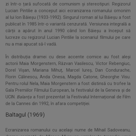
zi într-o țară sufocată de comunism și stereotipuri. Regizorul
Lucian Pintilie a conceput aici ecranizarea romanului omonim
al lui Ion Băieșu (1933-1992). Singurul roman al lui Băieșu a fost
publicat în 1985 într-o variantă cenzurată. Versiunea integrală a
cărții a apărut în anul 1990 când Ion Băieşu a început să
lucreze cu regizorul Lucian Pintilie la scenariul filmului pe care
nu a mai apucat să-l vadă.
În distribuția dramei cu dese accente comice au fost aleși
actorii Maia Morgenstern, Răzvan Vasilescu, Victor Rebengiuc,
Dorel Vișan, Mariana Mihuț, Marcel Iureș, Dan Condurache,
Florin Călinescu, Anda Onesa, Magda Catone, Gheorghe Visu.
Pentru rolul Nela, Maia Morgenstern a fost distinsă cu trofee la
Gala Premiilor Filmului European, la festivalul de la Geneva și de
UCIN.
Balanța
a fost prezentat la Festivalul Internațional de Film
de la Cannes din 1992, în afara competiției.
Baltagul (1969)
Ecranizarea romanului cu același nume de Mihail Sadoveanu,