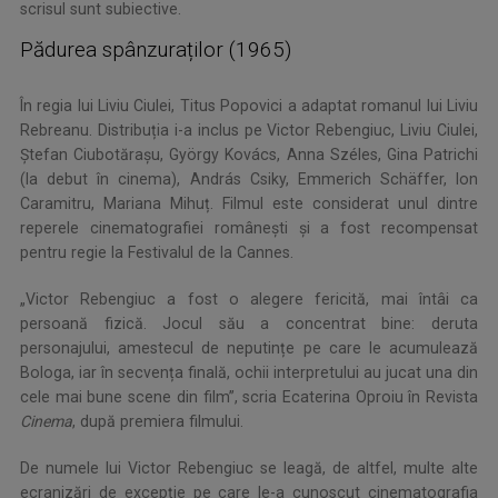
scrisul sunt subiective.
Pădurea spânzuraților (1965)
În regia lui Liviu Ciulei, Titus Popovici a adaptat romanul lui Liviu
Rebreanu. Distribuția i-a inclus pe Victor Rebengiuc, Liviu Ciulei,
Ștefan Ciubotărașu, György Kovács, Anna Széles, Gina Patrichi
(la debut în cinema), András Csiky, Emmerich Schäffer, Ion
Caramitru, Mariana Mihuț. Filmul este considerat unul dintre
reperele cinematografiei românești și a fost recompensat
pentru regie la Festivalul de la Cannes.
„Victor Rebengiuc a fost o alegere fericită, mai întâi ca
persoană fizică. Jocul său a concentrat bine: deruta
personajului, amestecul de neputințe pe care le acumulează
Bologa, iar în secvența finală, ochii interpretului au jucat una din
cele mai bune scene din film”, scria Ecaterina Oproiu în Revista
Cinema
, după premiera filmului.
De numele lui Victor Rebengiuc se leagă, de altfel, multe alte
ecranizări de excepție pe care le-a cunoscut cinematografia