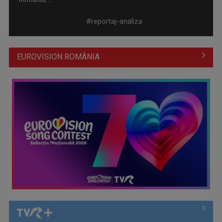
#reportaj-analiza
EUROVISION ROMÂNIA
Noua mare bătălie pentru intimitate: UE are în vedere măsuri
stricte ...