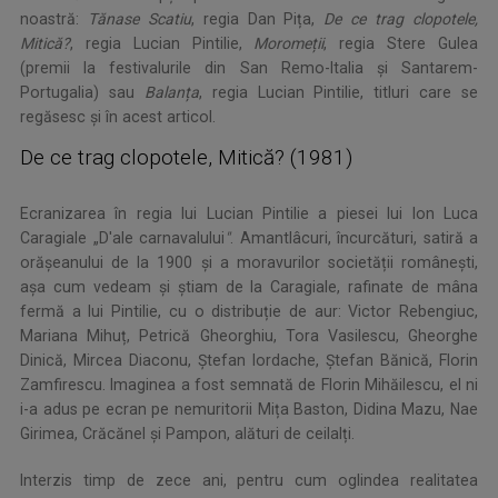
noastră:
Tănase Scatiu
, regia Dan Pița,
De ce trag clopotele,
Mitică?
, regia Lucian Pintilie,
Moromeții
, regia Stere Gulea
(premii la festivalurile din San Remo-Italia și Santarem-
Portugalia) sau
Balanța
, regia Lucian Pintilie, titluri care se
regăsesc și în acest articol.
De ce trag clopotele, Mitică? (1981)
Ecranizarea în regia lui Lucian Pintilie a piesei lui Ion Luca
Caragiale „D'ale carnavalului
"
. Amantlâcuri, încurcături, satiră a
orășeanului de la 1900 și a moravurilor societății românești,
așa cum vedeam și știam de la Caragiale, rafinate de mâna
fermă a lui Pintilie, cu o distribuție de aur: Victor Rebengiuc,
Mariana Mihuț, Petrică Gheorghiu, Tora Vasilescu, Gheorghe
Dinică, Mircea Diaconu, Ștefan Iordache, Ștefan Bănică, Florin
Zamfirescu. Imaginea a fost semnată de Florin Mihăilescu, el ni
i-a adus pe ecran pe nemuritorii Mița Baston, Didina Mazu, Nae
Girimea, Crăcănel și Pampon, alături de ceilalți.
Interzis timp de zece ani, pentru cum oglindea realitatea