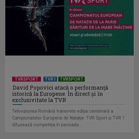
Generația baby-boom a pus Europa pe butuci?
TVRSPORT
TVR1
TVRSPORT
David Popovici atacă o performanţă
istorică la Europene. În direct şi în
exclusivitate la TVR
Televiziunea Română transmite ediţia centenară a
Campionatelor Europene de Nataţie. TVR Sport şi TVR 1
difuzează competiţia în perioada ...