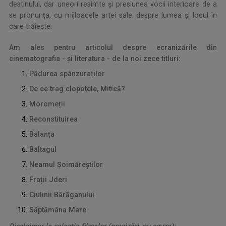
destinului, dar uneori resimte și presiunea vocii interioare de a
se pronunța, cu mijloacele artei sale, despre lumea și locul în
care trăiește.
Am ales pentru articolul despre ecranizările din
cinematografia - și literatura - de la noi zece titluri:
Pădurea spânzuraților
De ce trag clopotele, Mitică?
Moromeții
Reconstituirea
Balanța
Baltagul
Neamul Șoimăreștilor
Frații Jderi
Ciulinii Bărăganului
Săptămâna Mare
Disclaimer la selecția filmelor (precizări, nu scuze):