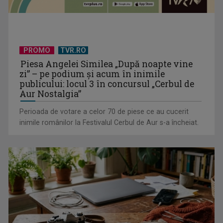
PROMO
TVR.RO
Tavë Kosi, deliciul albanez cu influențe turcești
Piesa Angelei Similea „După noapte vine
zi” – pe podium şi acum în inimile
publicului: locul 3 în concursul „Cerbul de
Aur Nostalgia”
Perioada de votare a celor 70 de piese ce au cucerit
inimile românilor la Festivalul Cerbul de Aur s-a încheiat.
Curiozități despre Albania