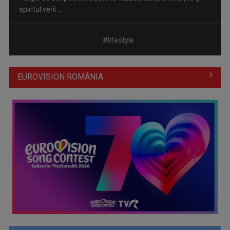
spiritul verii ...
#lifestyle
EUROVISION ROMÂNIA
Mască cu miere și ulei de măsline