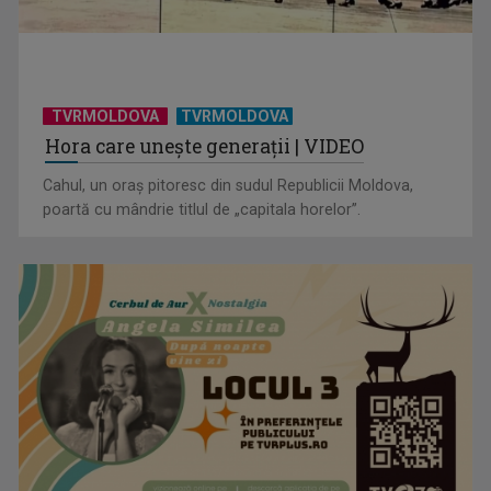
Otita la câini și pisici: ce trebuie să știe orice proprietar
TVRMOLDOVA
TVRMOLDOVA
Hora care unește generații | VIDEO
Cahul, un oraș pitoresc din sudul Republicii Moldova,
poartă cu mândrie titlul de „capitala horelor”.
Castelele Albaniei, povești de piatră din inima Balcanilor