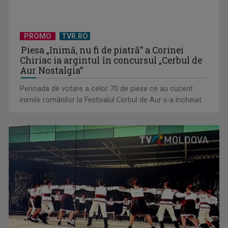
PROMO
TVR.RO
Piesa „Inimă, nu fi de piatră” a Corinei
Chiriac ia argintul în concursul „Cerbul de
Aur Nostalgia”
Perioada de votare a celor 70 de piese ce au cucerit
inimile românilor la Festivalul Cerbul de Aur s-a încheiat.
Croația, între cetăți medievale și insule de poveste