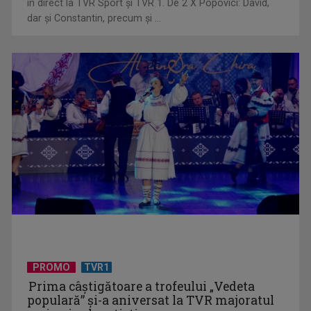
în direct la TVR Sport şi TVR 1. De 2 X Popovici: David,
dar şi Constantin, precum şi ...
Valea Trandafirilor din Bulgaria: locul unde se produce unul
dintre cele mai ...
PROMO
TVR1
Prima câştigătoare a trofeului „Vedeta
populară” şi-a aniversat la TVR majoratul