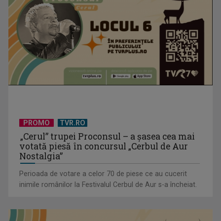
Pancreatita la animale
PROMO
TVR.RO
„Cerul” trupei Proconsul – a şasea cea mai
votată piesă în concursul „Cerbul de Aur
Nostalgia”
Perioada de votare a celor 70 de piese ce au cucerit
inimile românilor la Festivalul Cerbul de Aur s-a încheiat.
Valea Loarei, tărâm de vis: povestea Castelului Villandry