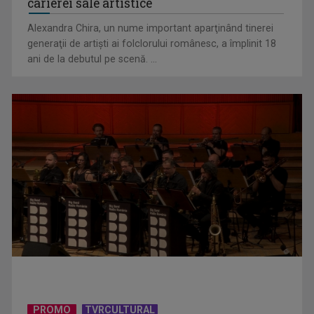
carierei sale artistice
Destinații spectaculoase din Bulgaria
Alexandra Chira, un nume important aparţinând tinerei
generaţii de artişti ai folclorului românesc, a împlinit 18
ani de la debutul pe scenă. ...
Hum, cel mai mic oraș din lume
PROMO
TVRCULTURAL