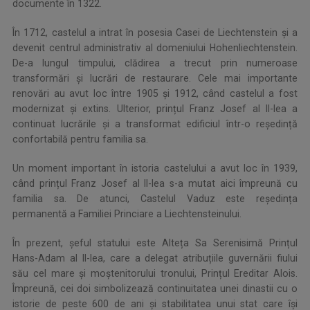
documente în 1322.
În 1712, castelul a intrat în posesia Casei de Liechtenstein și a
devenit centrul administrativ al domeniului Hohenliechtenstein.
De-a lungul timpului, clădirea a trecut prin numeroase
transformări și lucrări de restaurare. Cele mai importante
renovări au avut loc între 1905 și 1912, când castelul a fost
modernizat și extins. Ulterior, prințul Franz Josef al II-lea a
continuat lucrările și a transformat edificiul într-o reședință
confortabilă pentru familia sa.
Un moment important în istoria castelului a avut loc în 1939,
când prințul Franz Josef al II-lea s-a mutat aici împreună cu
familia sa. De atunci, Castelul Vaduz este reședința
permanentă a Familiei Princiare a Liechtensteinului.
În prezent, șeful statului este Alteța Sa Serenisimă Prințul
Hans-Adam al II-lea, care a delegat atribuțiile guvernării fiului
său cel mare și moștenitorului tronului, Prințul Ereditar Alois.
Împreună, cei doi simbolizează continuitatea unei dinastii cu o
istorie de peste 600 de ani și stabilitatea unui stat care își