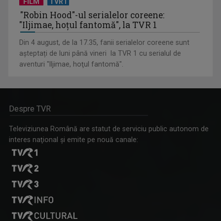
FILM
TVR1
"Robin Hood"-ul serialelor coreene:
"Iljimae, hoţul fantomă", la TVR 1
Din 4 august, de la 17.35, fanii serialelor coreene sunt
așteptați de luni până vineri la TVR 1 cu serialul de
aventuri "Iljimae, hoţul fantomă".
Despre TVR
Televiziunea Română are statut de serviciu public autonom de
interes naţional şi emite pe nouă canale: