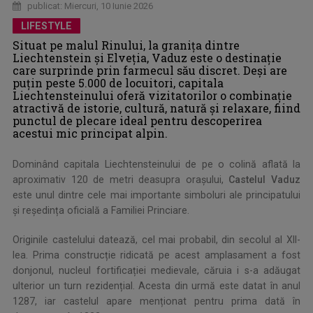
publicat: Miercuri, 10 Iunie 2026
LIFESTYLE
Situat pe malul Rinului, la granița dintre
Liechtenstein și Elveția, Vaduz este o destinație
care surprinde prin farmecul său discret. Deși are
puțin peste 5.000 de locuitori, capitala
Liechtensteinului oferă vizitatorilor o combinație
atractivă de istorie, cultură, natură și relaxare, fiind
punctul de plecare ideal pentru descoperirea
acestui mic principat alpin.
Dominând capitala Liechtensteinului de pe o colină aflată la
aproximativ 120 de metri deasupra orașului,
Castelul Vaduz
este unul dintre cele mai importante simboluri ale principatului
și reședința oficială a Familiei Princiare.
Originile castelului datează, cel mai probabil, din secolul al XII-
lea. Prima construcție ridicată pe acest amplasament a fost
donjonul, nucleul fortificației medievale, căruia i s-a adăugat
ulterior un turn rezidențial. Acesta din urmă este datat în anul
1287, iar castelul apare menționat pentru prima dată în