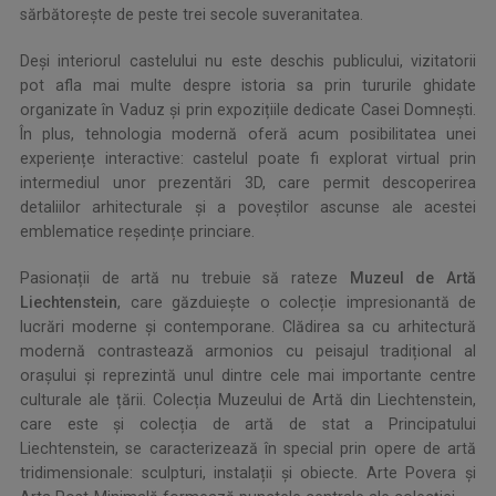
sărbătorește de peste trei secole suveranitatea.
Deși interiorul castelului nu este deschis publicului, vizitatorii
pot afla mai multe despre istoria sa prin tururile ghidate
organizate în Vaduz și prin expozițiile dedicate Casei Domnești.
În plus, tehnologia modernă oferă acum posibilitatea unei
experiențe interactive: castelul poate fi explorat virtual prin
intermediul unor prezentări 3D, care permit descoperirea
detaliilor arhitecturale și a poveștilor ascunse ale acestei
emblematice reședințe princiare.
Pasionații de artă nu trebuie să rateze
Muzeul de Artă
Liechtenstein
, care găzduiește o colecție impresionantă de
lucrări moderne și contemporane. Clădirea sa cu arhitectură
modernă contrastează armonios cu peisajul tradițional al
orașului și reprezintă unul dintre cele mai importante centre
culturale ale țării. Colecția Muzeului de Artă din Liechtenstein,
care este și colecția de artă de stat a Principatului
Liechtenstein, se caracterizează în special prin opere de artă
tridimensionale: sculpturi, instalații și obiecte. Arte Povera și