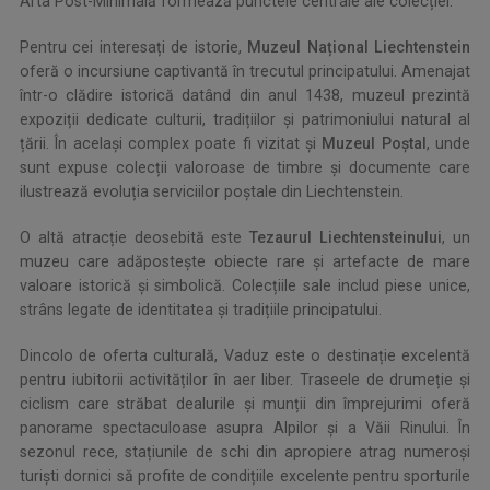
Arta Post-Minimală formează punctele centrale ale colecției.
Pentru cei interesați de istorie,
Muzeul Național Liechtenstein
oferă o incursiune captivantă în trecutul principatului. Amenajat
într-o clădire istorică datând din anul 1438, muzeul prezintă
expoziții dedicate culturii, tradițiilor și patrimoniului natural al
țării. În același complex poate fi vizitat și
Muzeul Poștal
, unde
sunt expuse colecții valoroase de timbre și documente care
ilustrează evoluția serviciilor poștale din Liechtenstein.
O altă atracție deosebită este
Tezaurul Liechtensteinului
, un
muzeu care adăpostește obiecte rare și artefacte de mare
valoare istorică și simbolică. Colecțiile sale includ piese unice,
strâns legate de identitatea și tradițiile principatului.
Dincolo de oferta culturală, Vaduz este o destinație excelentă
pentru iubitorii activităților în aer liber. Traseele de drumeție și
ciclism care străbat dealurile și munții din împrejurimi oferă
panorame spectaculoase asupra Alpilor și a Văii Rinului. În
sezonul rece, stațiunile de schi din apropiere atrag numeroși
turiști dornici să profite de condițiile excelente pentru sporturile