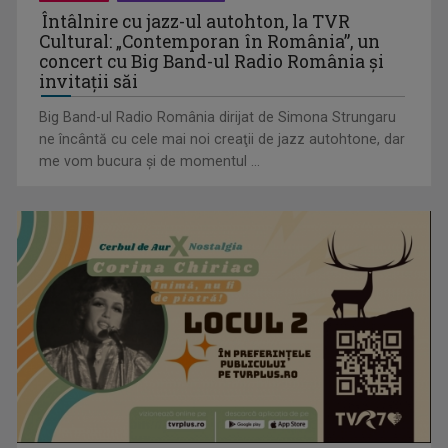
Întâlnire cu jazz-ul autohton, la TVR
Cultural: „Contemporan în România”, un
concert cu Big Band-ul Radio România şi
invitaţii săi
Curiozități despre Croația
Big Band-ul Radio România dirijat de Simona Strungaru
ne încântă cu cele mai noi creaţii de jazz autohtone, dar
me vom bucura şi de momentul ...
Peka croată autentică: miel și cartofi gătiți lent sub jar