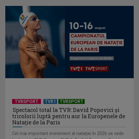
Tortul Garash, desertul bulgăresc cu cinci straturi de bezea
cu nucă și ...
TVRSPORT
TVR1
TVRSPORT
Bucătăria bulgărească: tradiție balcanică, ingrediente
Spectacol total la TVR: David Popovici și
simple și preparate ...
tricolorii luptă pentru aur la Europenele de
Natație de la Paris
Cel mai important eveniment al nataţiei în 2026 se vede