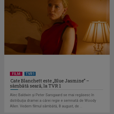
Diabetul zaharat la câini și pisici, o boală mai frecventă
decât pare
FILM
TVR1
Cate Blanchett este „Blue Jasmine” –
sâmbătă seară, la TVR 1
Alec Baldwin şi Peter Sarsgaard se mai regăsesc în
distribuţia dramei a cărei regie e semnată de Woody
Allen. Vedem filmul sâmbătă, 8 august, de ...