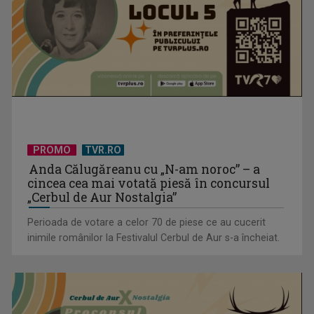
Gusla, vocea istoriei și sufletul muzicii tradiționale
muntenegrene
PROMO
TVR.RO
Anda Călugăreanu cu „N-am noroc” – a
cincea cea mai votată piesă în concursul
„Cerbul de Aur Nostalgia”
Tatiana Ernuțeanu lansează volumul SAREF
Perioada de votare a celor 70 de piese ce au cucerit
inimile românilor la Festivalul Cerbul de Aur s-a încheiat.