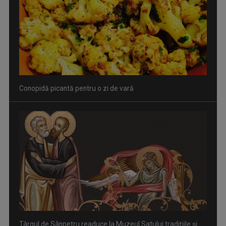
Conopidă picantă pentru o zi de vară
Târgul de Sânpetru readuce la Muzeul Satului tradițiile și