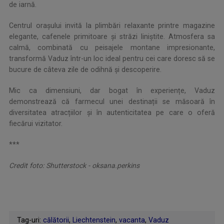
de iarnă.
Centrul orașului invită la plimbări relaxante printre magazine
elegante, cafenele primitoare și străzi liniștite. Atmosfera sa
calmă, combinată cu peisajele montane impresionante,
transformă Vaduz într-un loc ideal pentru cei care doresc să se
bucure de câteva zile de odihnă și descoperire.
Mic ca dimensiuni, dar bogat în experiențe, Vaduz
demonstrează că farmecul unei destinații se măsoară în
diversitatea atracțiilor și în autenticitatea pe care o oferă
fiecărui vizitator.
***
Credit foto: Shutterstock - oksana.perkins
Tag-uri:
călătorii
,
Liechtenstein
,
vacanta
,
Vaduz