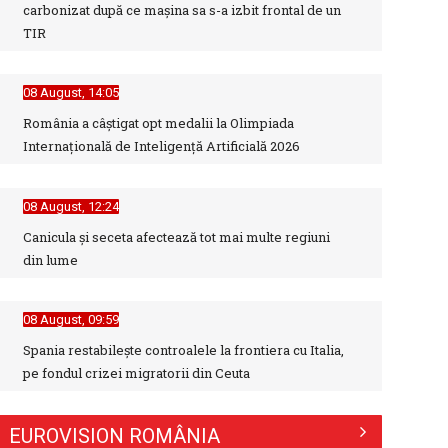
carbonizat după ce mașina sa s-a izbit frontal de un
TIR
08 August, 14:05
România a câștigat opt medalii la Olimpiada
Internațională de Inteligență Artificială 2026
08 August, 12:24
Canicula şi seceta afectează tot mai multe regiuni
din lume
08 August, 09:59
Spania restabileşte controalele la frontiera cu Italia,
pe fondul crizei migratorii din Ceuta
EUROVISION ROMÂNIA