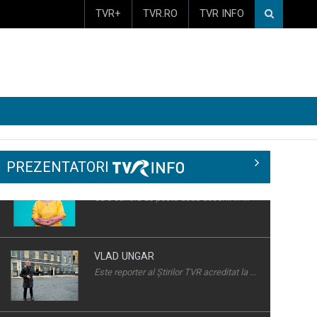
TVR+
TVR.RO
TVR INFO
PREZENTATORI
VLAD UNGAR
Este reporter al Știrilor TVR acreditat la ...
ALBERTINA IONESCU
E realizator şi gazdă a emisiunii