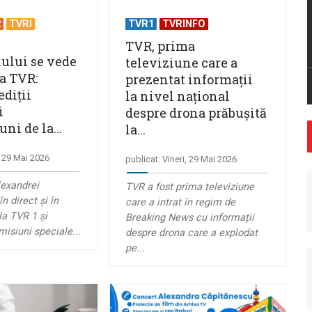
2
TVRI
TVR1
TVRINFO
TVR, prima
lului se vede
televiziune care a
la TVR:
prezentat informații
ediţii
la nivel național
i
despre drona prăbușită
ni de la...
la...
, 29 Mai 2026
publicat: Vineri, 29 Mai 2026
lexandrei
TVR a fost prima televiziune
n direct şi în
care a intrat în regim de
la TVR 1 şi
Breaking News cu informații
Emisiuni speciale...
despre drona care a explodat
pe...