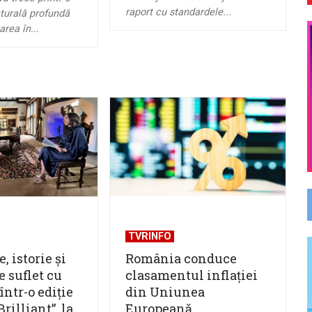
raport cu standardele...
turală profundă
rea în...
TVRINFO
, istorie și
România conduce
e suflet cu
clasamentul inflației
ntr-o ediție
din Uniunea
rilliant”, la
Europeană