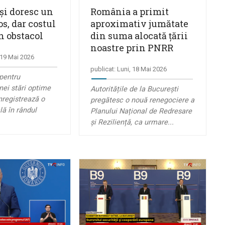
și doresc un
România a primit
os, dar costul
aproximativ jumătate
 obstacol
din suma alocată țării
noastre prin PNRR
, 19 Mai 2026
publicat: Luni, 18 Mai 2026
pentru
ei stări optime
Autoritățile de la București
nregistrează o
pregătesc o nouă renegociere a
ă în rândul
Planului Național de Redresare
și Reziliență, ca urmare...