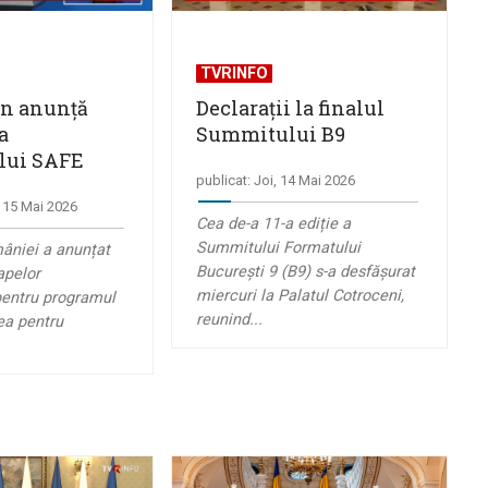
TVRINFO
jan anunță
Declarații la finalul
a
Summitului B9
lui SAFE
publicat: Joi, 14 Mai 2026
, 15 Mai 2026
Cea de-a 11-a ediție a
Summitului Formatului
âniei a anunțat
București 9 (B9) s-a desfășurat
apelor
miercuri la Palatul Cotroceni,
pentru programul
reunind...
ea pentru