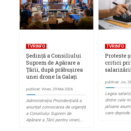
TVRINFO
TVRINFO
Ședință a Consiliului
Proteste ș
Suprem de Apărare a
critici pr
Țării, după prăbușirea
salarizări
unei drone la Galați
publicat: Joi, 
publicat: Vineri, 29 Mai 2026
Legea salariz
dintre cele m
Administrația Prezidențială a
jaloane asum
anunțat convocarea de urgență
care depinde 
a Consiliului Suprem de
Apărare a Țării pentru vineri,...