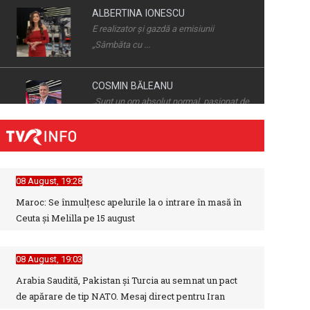
„Sâmbăta cu ...
COSMIN BĂLEANU
„Sunt un om absolut normal, pasionat de
sport ...
COSTIN DEŞLIU
Într-o lume în care sportul înseamnă nu
doar ...
08 August, 19:28
CRISTIAN PETRU
Maroc: Se înmulţesc apelurile la o intrare în masă în
Cristian Petru prezintă „INFO Plus” şi
Ceuta şi Melilla pe 15 august
ediţii ...
08 August, 19:03
GABRIEL GIURGIU
Arabia Saudită, Pakistan și Turcia au semnat un pact
Una dintre cele mai echilibrate și
de apărare de tip NATO. Mesaj direct pentru Iran
credibile ...