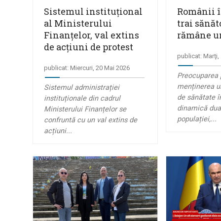
Sistemul instituţional
Românii î
al Ministerului
trai sănăt
Finanţelor, val extins
rămâne un
de acțiuni de protest
publicat: Marţi
publicat: Miercuri, 20 Mai 2026
Preocuparea 
menținerea un
Sistemul administrației
de sănătate î
instituționale din cadrul
dinamică dual
Ministerului Finanțelor se
populației,...
confruntă cu un val extins de
acțiuni...