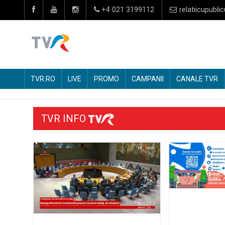
+4 021 3199112
relatiicupublic
TVR.RO
LIVE
PROMO
CAMPANII
CANALE TVR
TVR INFO