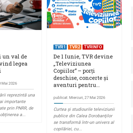
TVR1
TVR2
TVRINFO
i un val de
De 1 Iunie, TVR devine
ivind legea
„Televiziunea
i
Copiilor” – porţi
deschise, concerte şi
28 Mai 2026
aventuri pentru...
ării reprezintă una
publicat: Miercuri, 27 Mai 2026
ai importante
ate prin PNRR, de
Curtea şi studiourile televiziunii
obținerea a...
publice din Calea Dorobanţilor
se transformă într-un univers al
copilăriei, cu...