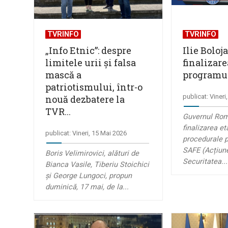
TVRINFO
TVRINFO
„Info Etnic”: despre
Ilie Bolo
limitele urii și falsa
finalizare
mască a
programu
patriotismului, într-o
publicat: Vineri
nouă dezbatere la
TVR...
Guvernul Rom
finalizarea et
publicat: Vineri, 15 Mai 2026
procedurale 
SAFE (Acțiun
Boris Velimirovici, alături de
Securitatea...
Bianca Vasile, Tiberiu Stoichici
și George Lungoci, propun
duminică, 17 mai, de la...