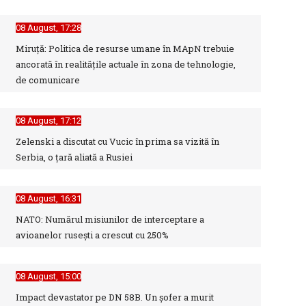
08 August, 17:28
LOREDANA NEGRILĂ
Jurnalist al Televiziunii Române din anul
Miruță: Politica de resurse umane în MApN trebuie
...
ancorată în realitățile actuale în zona de tehnologie,
de comunicare
LUCIAN PÎRVOIU
Lucian Pîrvoiu este jurnalist al Ştirilor
08 August, 17:12
TVR ...
Zelenski a discutat cu Vucic în prima sa vizită în
Serbia, o ţară aliată a Rusiei
MĂDĂLINA CHIŢU
Deși absolventă de uman, a acceptat
08 August, 16:31
provocarea ...
NATO: Numărul misiunilor de interceptare a
avioanelor ruseşti a crescut cu 250%
ROXANA ZAMFIRESCU
Cu o carieră de peste două decenii în ...
08 August, 15:00
Impact devastator pe DN 58B. Un șofer a murit