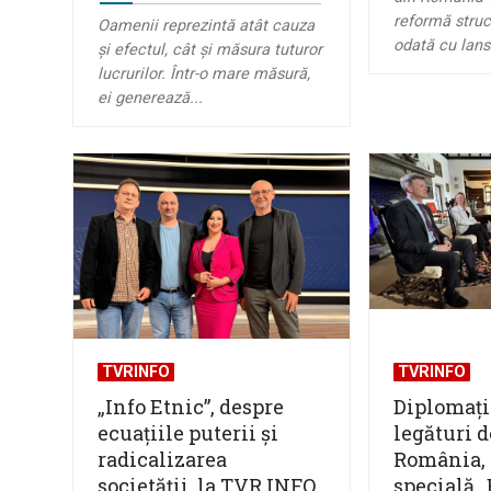
reformă struc
Oamenii reprezintă atât cauza
odată cu lansa
și efectul, cât și măsura tuturor
lucrurilor. Într-o mare măsură,
ei generează...
TVRINFO
TVRINFO
„Info Etnic”, despre
Diplomație
ecuațiile puterii și
legături d
radicalizarea
România, î
societății, la TVR INFO
specială „B