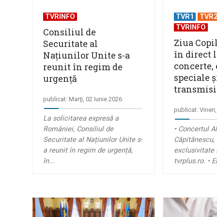
TVRINFO
TVR1
TVR
TVRINFO
Consiliul de
Ziua Copi
Securitate al
în direct 
Națiunilor Unite s-a
concerte, 
reunit în regim de
speciale ş
urgență
transmisiu
publicat: Marţi, 02 Iunie 2026
publicat: Vineri
La solicitarea expresă a
României, Consiliul de
• Concertul A
Securitate al Națiunilor Unite s-
Căpitănescu, î
a reunit în regim de urgență,
exclusivitate 
în...
tvrplus.ro. • 