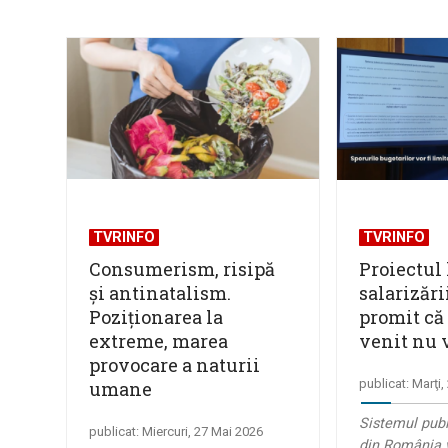
TVRINFO
TVRINFO
Consumerism, risipă
Proiectul 
și antinatalism.
salarizării
Poziționarea la
promit că
extreme, marea
venit nu 
provocare a naturii
publicat: Marţi
umane
Sistemul publ
publicat: Miercuri, 27 Mai 2026
din România v