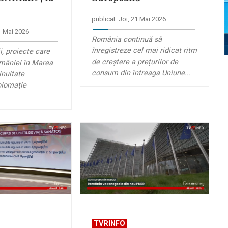
publicat: Joi, 21 Mai 2026
21 Mai 2026
România continuă să
înregistreze cel mai ridicat ritm
i, proiecte care
de creștere a prețurilor de
omâniei în Marea
consum din întreaga Uniune...
inuitate
plomaţie
TVRINFO