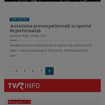
TVR SPORT
Anxietatea precompetiţională în sportul
de performanță
publicat: Marţi, 06 Mai 2025
Anxietatea precompetițională în sportul de performanță
este o reacție psihologică frecventă, manifestată prin
stări...
‹
4
5
6
7
8
08 August, 21:55