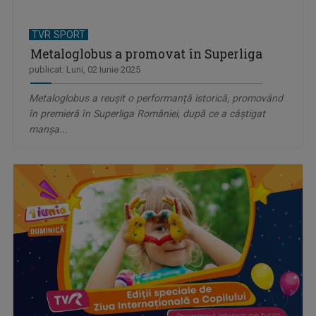
TVR SPORT
Metaloglobus a promovat în Superliga
publicat: Luni, 02 Iunie 2025
Metaloglobus a reușit o performanță istorică, promovând
în premieră în Superliga României, după ce a câștigat
manșa...