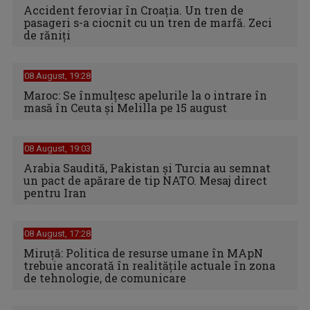
Accident feroviar în Croația. Un tren de
pasageri s-a ciocnit cu un tren de marfă. Zeci
de răniți
08 August, 19:28
Maroc: Se înmulţesc apelurile la o intrare în
masă în Ceuta şi Melilla pe 15 august
08 August, 19:03
Arabia Saudită, Pakistan și Turcia au semnat
un pact de apărare de tip NATO. Mesaj direct
pentru Iran
08 August, 17:28
Miruță: Politica de resurse umane în MApN
trebuie ancorată în realitățile actuale în zona
de tehnologie, de comunicare