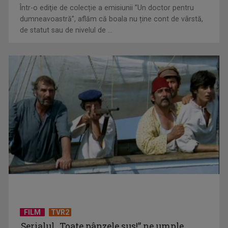
Într-o ediţie de colecție a emisiunii ”Un doctor pentru
dumneavoastră”, aflăm că boala nu ține cont de vârstă,
de statut sau de nivelul de ...
CM de fotbal: Anglia și Norvegia, în sferturile de finală
Cupa Națiunilor la rugby debutează la TVR Sport. „Stejarii”
intră în cursa ...
FILM
TVR2
Serialul „Toate pânzele sus!” ne umple