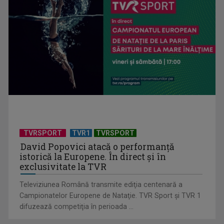
TVRSPORT
TVR1
TVRSPORT
CM 2026: Franța, calificată în semifinale după 2-0 cu Maroc
David Popovici atacă o performanţă
istorică la Europene. În direct şi în
exclusivitate la TVR
Televiziunea Română transmite ediţia centenară a
Campionatelor Europene de Nataţie. TVR Sport şi TVR 1
difuzează competiţia în perioada ...