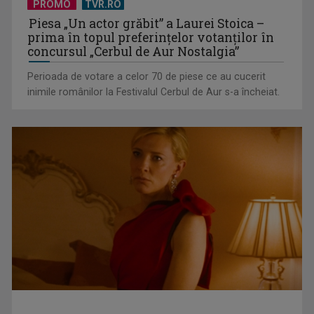
PROMO
TVR.RO
Piesa „Un actor grăbit” a Laurei Stoica –
prima în topul preferinţelor votanţilor în
concursul „Cerbul de Aur Nostalgia”
Perioada de votare a celor 70 de piese ce au cucerit
inimile românilor la Festivalul Cerbul de Aur s-a încheiat.
Cupa Mondială de fotbal 2026: 16-imile de finală în perioada
28 iunie – 3 iulie