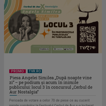
PROMO
TVR.RO
Piesa Angelei Similea „După noapte vine
zi” – pe podium şi acum în inimile
publicului: locul 3 în concursul „Cerbul de
Aur Nostalgia”
Perioada de votare a celor 70 de piese ce au cucerit
inimile românilor la Festivalul Cerbul de Aur s-a încheiat.