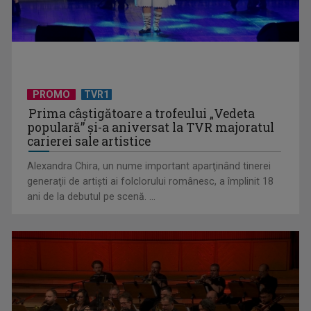
David Popovici atacă o performanţă istorică la Europene. În
direct şi în ...
PROMO
TVR1
Prima câştigătoare a trofeului „Vedeta
populară” şi-a aniversat la TVR majoratul
carierei sale artistice
Alexandra Chira, un nume important aparţinând tinerei
generaţii de artişti ai folclorului românesc, a împlinit 18
ani de la debutul pe scenă. ...
Spectacol total la TVR: David Popovici și tricolorii luptă
pentru aur la ...