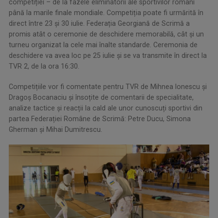
competiției – de la fazele eliminatorii ale sportivilor români
până la marile finale mondiale. Competiția poate fi urmărită în
direct între 23 și 30 iulie. Federația Georgiană de Scrimă a
promis atât o ceremonie de deschidere memorabilă, cât și un
turneu organizat la cele mai înalte standarde. Ceremonia de
deschidere va avea loc pe 25 iulie și se va transmite în direct la
TVR 2, de la ora 16:30.
Competițiile vor fi comentate pentru TVR de Mihnea Ionescu și
Dragoș Bocanaciu și însoțite de comentarii de specialitate,
analize tactice și reacții la cald ale unor cunoscuți sportivi din
partea Federației Române de Scrimă: Petre Ducu, Simona
Gherman și Mihai Dumitrescu.