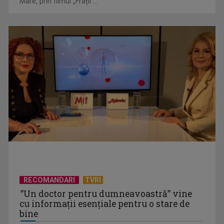
Mare, prin filmul „Frații ...
Echipele gazdă părăsesc Cupa Mondială în faza optimilor, în
timp ce Spania ...
RECOMANDARI
TVRI
”Un doctor pentru dumneavoastră” vine
cu informații esențiale pentru o stare de
bine