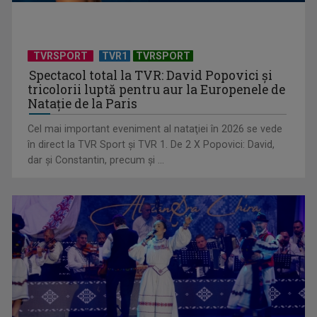
TVRSPORT
TVR1
TVRSPORT
Spectacol total la TVR: David Popovici și
tricolorii luptă pentru aur la Europenele de
Natație de la Paris
Cel mai important eveniment al nataţiei în 2026 se vede
în direct la TVR Sport şi TVR 1. De 2 X Popovici: David,
Spectacolul rezistenței, ambiției și performanței!
dar şi Constantin, precum şi ...
Campionatul European de ...