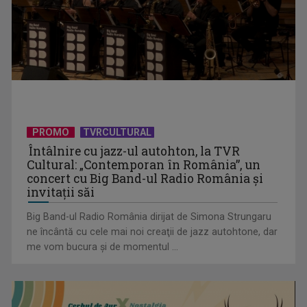
PROMO
TVRCULTURAL
CONCACAF respinge planul FIFA de privatizare parțială a
Întâlnire cu jazz-ul autohton, la TVR
activităților comerciale
Cultural: „Contemporan în România”, un
concert cu Big Band-ul Radio România şi
invitaţii săi
Big Band-ul Radio România dirijat de Simona Strungaru
ne încântă cu cele mai noi creaţii de jazz autohtone, dar
me vom bucura şi de momentul ...