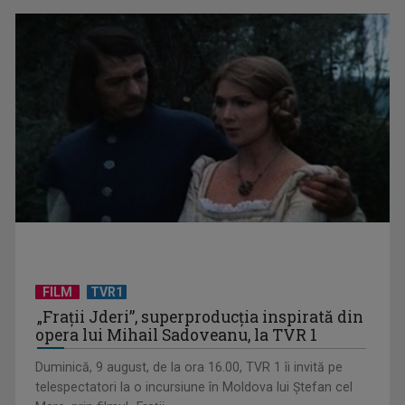
Cătălin Preda și Constantin Popovici luptă pentru trofeul
Cupei Mondiale la ...
FILM
TVR1
„Frații Jderi”, superproducția inspirată din
opera lui Mihail Sadoveanu, la TVR 1
CM 2026: Elveția se impune la penalty-uri, în timp ce
Argentina reușește o ...
Duminică, 9 august, de la ora 16.00, TVR 1 îi invită pe
telespectatori la o incursiune în Moldova lui Ștefan cel