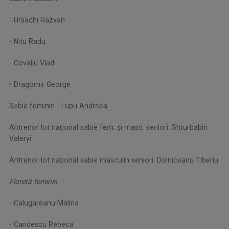
- Ursachi Razvan
- Nitu Radu
- Covaliu Vlad
- Dragomir George
Sabie feminin - Lupu Andreea
Antrenor lot național sabie fem. și masc. seniori: Shturbabin
Valeryi
Antrenor lot național sabie masculin seniori: Dolniceanu Tiberiu.
Floretă feminin
- Calugareanu Malina
- Candescu Rebeca