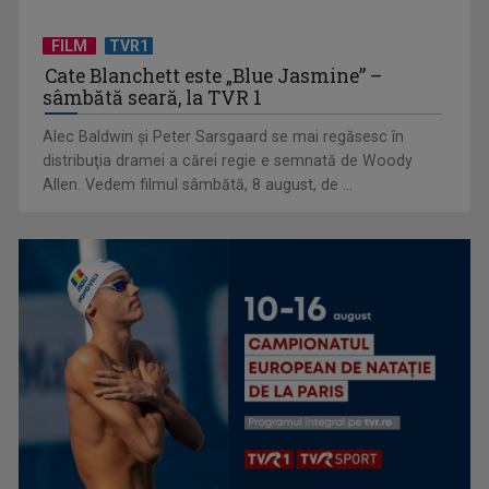
FILM
TVR1
Cate Blanchett este „Blue Jasmine” –
sâmbătă seară, la TVR 1
David Popovici, aur și în finala de 200 de metri liber de la
Alec Baldwin şi Peter Sarsgaard se mai regăsesc în
Trofeul Sette Colli
distribuţia dramei a cărei regie e semnată de Woody
Allen. Vedem filmul sâmbătă, 8 august, de ...
CM 2026: Etapa a 3-a, în perioada 24-28 iunie