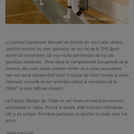
„La primul Campionat Mondial de Scrimă din noul ciclu olimpic
sportivii tricolori au mari speranțe, iar noi cei de la TVR Sport
dorim să transmitem cât mai multe performațe de top ale
sportului românesc. Chiar dacă la Campionatele Europenele de la
Genova, din iunie, niciun scrimer român nu a urcat pe podium,
cea mai bună clasare fiind locul 5 ocupat de Vlad Covaliu la sabie
masculin, lucrurile se pot schimba radical la mondialul de la
Tbilisi”, a spus Mihnea Ionescu.
La Palatul Olimpic din Tbilisi se vor reuni cei mai buni scrimeri
specializați în sabie, floretă și spadă, atât în probe individuale,
cât și pe echipe. România participă cu sportivi la toate cele trei
arme:
Sabie masculin