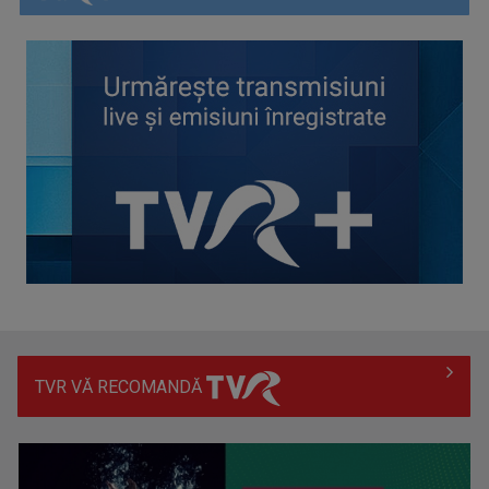
Spania a învins Franța cu 2-0 și s-a calificat în finala
Campionatului Mondial
TVR VĂ RECOMANDĂ
Universitatea Craiova își adjudecă Supercupa României în
urma loviturilor de ...