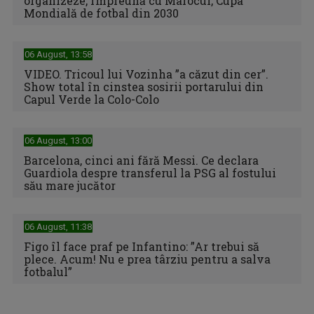
organizeze, împreună cu Marocul, Cupa
Mondială de fotbal din 2030
Format extins și șase reprezentative deja calificate pentru
ediția centenară ...
06 August, 13:58
VIDEO. Tricoul lui Vozinha ”a căzut din cer”.
Show total în cinstea sosirii portarului din
Capul Verde la Colo-Colo
06 August, 13:00
Barcelona, cinci ani fără Messi. Ce declara
Guardiola despre transferul la PSG al fostului
său mare jucător
Spania cucerește al doilea titlu mondial din istorie după o
06 August, 11:38
finală dramatică ...
Figo îl face praf pe Infantino: ”Ar trebui să
plece. Acum! Nu e prea târziu pentru a salva
fotbalul”