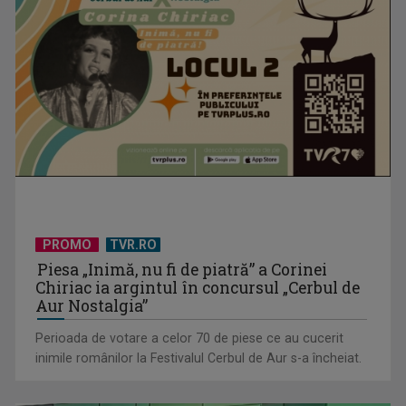
Tenis internațional la Târgu Mureș! TVR Sport transmite
finalele AXERIA Open ...
PROMO
TVR.RO
Piesa „Inimă, nu fi de piatră” a Corinei
Chiriac ia argintul în concursul „Cerbul de
TVR Sport transmite în direct semifinalele și finalele
Aur Nostalgia”
Campionatelor ...
Perioada de votare a celor 70 de piese ce au cucerit
inimile românilor la Festivalul Cerbul de Aur s-a încheiat.