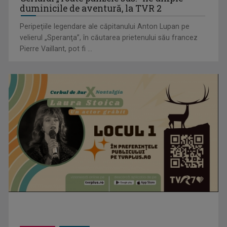
duminicile de aventură, la TVR 2
Peripeţiile legendare ale căpitanului Anton Lupan pe
velierul „Speranţa”, în căutarea prietenului său francez
Pierre Vaillant, pot fi ...
CM 2026: Spania, Portugalia și Elveția, calificate în optimi
CM 2026: Belgia și Anglia, calificate în optimile de finală