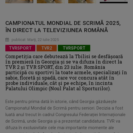
CAMPIONATUL MONDIAL DE SCRIMĂ 2025,
ÎN DIRECT LA TELEVIZIUNEA ROMÂNĂ
publicat: Marţi, 22 Iulie 2025
TVRSPORT
TVR2
TVRSPORT
Competiția care debutează la Tbilisi se desfășoară
în premieră în Georgia și se va difuza în direct la
TVR 2 și TVR SPORT, din 23 iulie. România
participă cu sportivi la toate armele, specializați în
sabie, floretă și spadă, care vor concura atât în
probe individuale, cât și pe echipe, în incinta
Palatului Olimpic (Noul Palat al Sporturilor).
Este pentru prima dată în istorie, când Georgia găzduiește
Campionatul Mondial de Scrimă pentru seniori. Decizia a fost
luată anul trecut în cadrul Congresului Federației Internaționale
de Scrimă, unde Georgia și-a prezentat candidatura. TVR va
difuza în exclusivitate cele mai importante momente ale