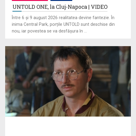
UNTOLD ONE, la Cluj-Napoca | VIDEO
Hum, cel mai mic oraș din lume
Între 6 și 9 august 2026 realitatea devine fantezie. În
inima Central Park, porțile UNTOLD sunt deschise din
nou, iar povestea se va desfășura în ...
Curiozități despre Croația