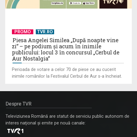
PROMO
TVR.RO
Piesa Angelei Similea „După noapte vine
zi” – pe podium şi acum în inimile
publicului: locul 3 în concursul „Cerbul de
Aur Nostalgia”
Perioada de votare a celor 70 de piese ce au cucerit
inimile românilor la Festivalul Cerbul de Aur s-a încheiat.
Despre TVR
Televiziunea Română are statut de serviciu public autonom de
interes naţional şi emite pe nouă canale: