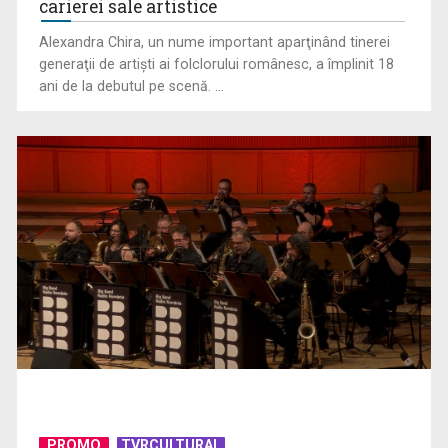
carierei sale artistice
Alexandra Chira, un nume important aparţinând tinerei
generaţii de artişti ai folclorului românesc, a împlinit 18
ani de la debutul pe scenă. ...
Târgul de Sânpetru readuce la Muzeul Satului tradițiile și
spiritul verii ...
Mască cu miere și ulei de măsline
PROMO
TVRCULTURAL