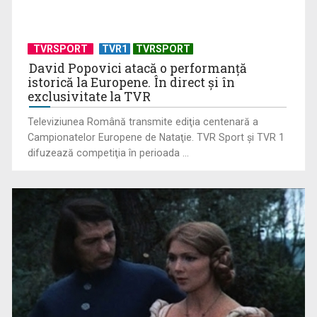
TVRSPORT
TVR1
TVRSPORT
David Popovici atacă o performanţă
istorică la Europene. În direct şi în
exclusivitate la TVR
Televiziunea Română transmite ediţia centenară a
Campionatelor Europene de Nataţie. TVR Sport şi TVR 1
Otita la câini și pisici: ce trebuie să știe orice proprietar
difuzează competiţia în perioada ...