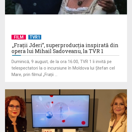
Castelele Albaniei, povești de piatră din inima Balcanilor
FILM
TVR1
„Frații Jderi”, superproducția inspirată din
opera lui Mihail Sadoveanu, la TVR 1
Duminică, 9 august, de la ora 16.00, TVR 1 îi invită pe
telespectatori la o incursiune în Moldova lui Ștefan cel
Mare, prin filmul „Frații ...
Tavë Kosi, deliciul albanez cu influențe turcești