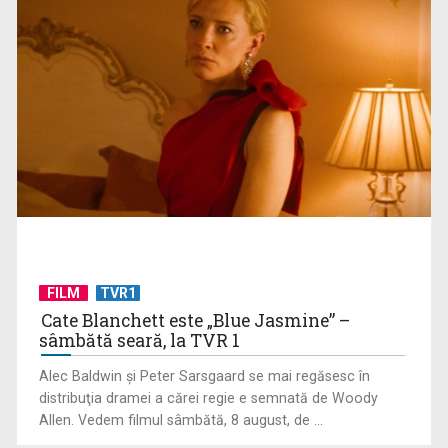
Valea Loarei, tărâm de vis: povestea Castelului Villandry
FILM
TVR1
Cate Blanchett este „Blue Jasmine” –
sâmbătă seară, la TVR 1
Alec Baldwin şi Peter Sarsgaard se mai regăsesc în
distribuţia dramei a cărei regie e semnată de Woody
Bunătatea, o virtute nobilă
Allen. Vedem filmul sâmbătă, 8 august, de ...