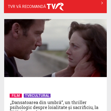
TVR VĂ RECOMANDĂ
Bucătăria bulgărească: tradiție balcanică, ingrediente
simple și preparate ...
Valea Trandafirilor din Bulgaria: locul unde se produce unul
dintre cele mai ...
FILM
TVRCULTURAL
„Dansatoarea din umbră”, un thriller
psihologic despre loialitate și sacrificiu, la