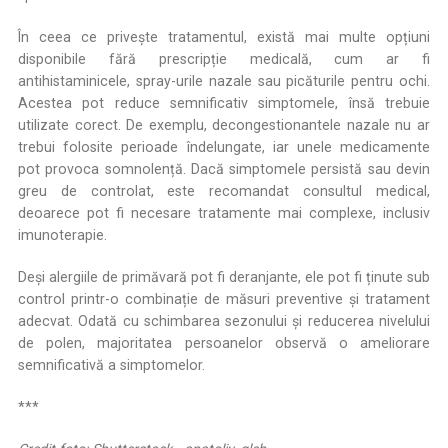
În ceea ce privește tratamentul, există mai multe opțiuni
disponibile fără prescripție medicală, cum ar fi
antihistaminicele, spray-urile nazale sau picăturile pentru ochi.
Acestea pot reduce semnificativ simptomele, însă trebuie
utilizate corect. De exemplu, decongestionantele nazale nu ar
trebui folosite perioade îndelungate, iar unele medicamente
pot provoca somnolență. Dacă simptomele persistă sau devin
greu de controlat, este recomandat consultul medical,
deoarece pot fi necesare tratamente mai complexe, inclusiv
imunoterapie.
Deși alergiile de primăvară pot fi deranjante, ele pot fi ținute sub
control printr-o combinație de măsuri preventive și tratament
adecvat. Odată cu schimbarea sezonului și reducerea nivelului
de polen, majoritatea persoanelor observă o ameliorare
semnificativă a simptomelor.
***