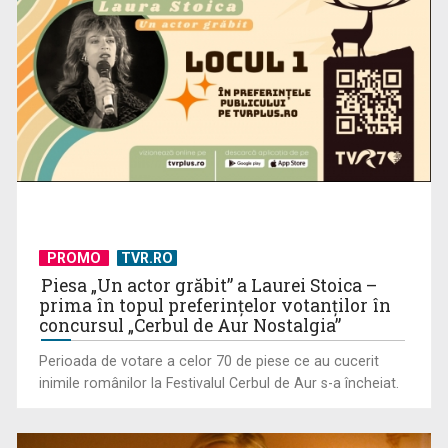
Tatiana Ernuțeanu lansează volumul SAREF
PROMO
TVR.RO
Piesa „Un actor grăbit” a Laurei Stoica –
prima în topul preferinţelor votanţilor în
Pancreatita la animale
concursul „Cerbul de Aur Nostalgia”
Perioada de votare a celor 70 de piese ce au cucerit
inimile românilor la Festivalul Cerbul de Aur s-a încheiat.