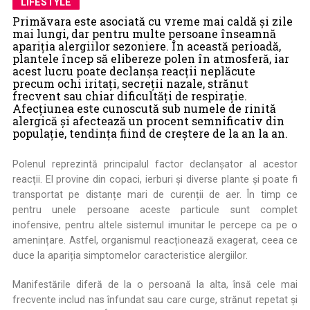
LIFESTYLE
Primăvara este asociată cu vreme mai caldă și zile
mai lungi, dar pentru multe persoane înseamnă
apariția alergiilor sezoniere. În această perioadă,
plantele încep să elibereze polen în atmosferă, iar
acest lucru poate declanșa reacții neplăcute
precum ochi iritați, secreții nazale, strănut
frecvent sau chiar dificultăți de respirație.
Afecțiunea este cunoscută sub numele de rinită
alergică și afectează un procent semnificativ din
populație, tendința fiind de creștere de la an la an.
Polenul reprezintă principalul factor declanșator al acestor
reacții. El provine din copaci, ierburi și diverse plante și poate fi
transportat pe distanțe mari de curenții de aer. În timp ce
pentru unele persoane aceste particule sunt complet
inofensive, pentru altele sistemul imunitar le percepe ca pe o
amenințare. Astfel, organismul reacționează exagerat, ceea ce
duce la apariția simptomelor caracteristice alergiilor.
Manifestările diferă de la o persoană la alta, însă cele mai
frecvente includ nas înfundat sau care curge, strănut repetat și