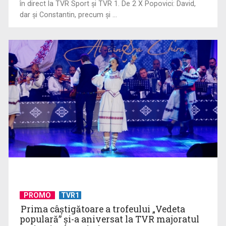
în direct la TVR Sport şi TVR 1. De 2 X Popovici: David,
dar şi Constantin, precum şi ...
Recolta perlelor de cultură
Conopidă picantă pentru o zi de vară
PROMO
TVR1
Prima câştigătoare a trofeului „Vedeta
populară” şi-a aniversat la TVR majoratul