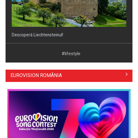
Descoperă Liechtensteinul!
#lifestyle
EUROVISION ROMÂNIA
Diabetul zaharat la câini și pisici, o boală mai frecventă
decât pare