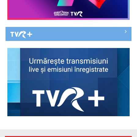
Tortul Garash, desertul bulgăresc cu cinci straturi de bezea
cu nucă și ...