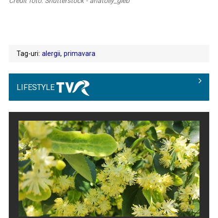
Credit foto: Shutterstock - anatoliy_gleb
Tag-uri:
alergii
,
primavara
LIFESTYLE