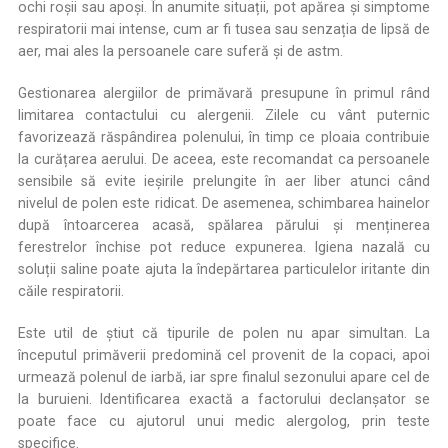
ochi roșii sau apoși. În anumite situații, pot apărea și simptome
respiratorii mai intense, cum ar fi tusea sau senzația de lipsă de
aer, mai ales la persoanele care suferă și de astm.
Gestionarea alergiilor de primăvară presupune în primul rând
limitarea contactului cu alergenii. Zilele cu vânt puternic
favorizează răspândirea polenului, în timp ce ploaia contribuie
la curățarea aerului. De aceea, este recomandat ca persoanele
sensibile să evite ieșirile prelungite în aer liber atunci când
nivelul de polen este ridicat. De asemenea, schimbarea hainelor
după întoarcerea acasă, spălarea părului și menținerea
ferestrelor închise pot reduce expunerea. Igiena nazală cu
soluții saline poate ajuta la îndepărtarea particulelor iritante din
căile respiratorii.
Este util de știut că tipurile de polen nu apar simultan. La
începutul primăverii predomină cel provenit de la copaci, apoi
urmează polenul de iarbă, iar spre finalul sezonului apare cel de
la buruieni. Identificarea exactă a factorului declanșator se
poate face cu ajutorul unui medic alergolog, prin teste
specifice.