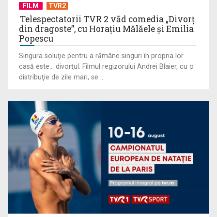
FILM
TVR2
Telespectatorii TVR 2 văd comedia „Divorţ
din dragoste”, cu Horaţiu Mălăele şi Emilia
Popescu
Peka croată autentică: miel și cartofi gătiți lent sub jar
Singura soluţie pentru a rămâne singuri în propria lor
casă este... divorţul. Filmul regizorului Andrei Blaier, cu o
distribuţie de zile mari, se ...
Croația, între cetăți medievale și insule de poveste