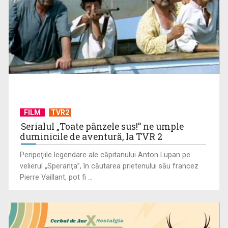
Gusla, vocea istoriei și sufletul muzicii tradiționale
FILM
TVR2
muntenegrene
Serialul „Toate pânzele sus!” ne umple
duminicile de aventură, la TVR 2
Peripeţiile legendare ale căpitanului Anton Lupan pe
velierul „Speranţa”, în căutarea prietenului său francez
Pierre Vaillant, pot fi ...