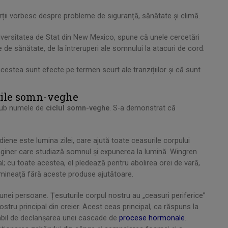
ții vorbesc despre probleme de siguranță, sănătate și climă.
niversitatea de Stat din New Mexico, spune că unele cercetări
e de sănătate, de la întreruperi ale somnului la atacuri de cord.
estea sunt efecte pe termen scurt ale tranzițiilor și că sunt
urile somn-veghe
sub numele de
ciclul somn-veghe
. S-a demonstrat că
diene este lumina zilei, care ajută toate ceasurile corpului
inginer care studiază somnul și expunerea la lumină. Wingren
l; cu toate acestea, el pledează pentru abolirea orei de vară,
imineață fără aceste produse ajutătoare.
 unei persoane. Țesuturile corpul nostru au „ceasuri periferice”
stru principal din creier. Acest ceas principal, ca răspuns la
sabil de declanșarea unei cascade de
procese hormonale
.