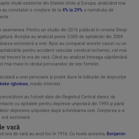
 șapte studii existente din Statele Unite și Europa, analizând mai
a au constatat o creștere de la
4% la 29%
a numărului de
inte.
e asemenea. Pentru un studiu din 2016 publicat în revista Sleep
gătură. Aceștia au analizat peste 3.000 de spitalizări din 2004
barea sezonieră a orei. Apoi au comparat aceste cazuri cu un
spitalizările pentru accident vascular cerebral ischemic, cel mai
mat trecerii la ora de vară. Când au analizat întreaga săptămână
ost mai mare în rândul persoanelor de sex feminin.
sculară a unei persoane și poate duce la tulburări de dispoziție
keke-Igbokwe,
medic internist.
cercetătorii au folosit date din Registrul Central danez de
ntacte cu spitalele pentru depresie unipolară din 1995 și până
elor depresive unipolare după schimbarea orei. Creșterea s-a
ă oră sezonieră.
de vară
ivind ora de vară au avut loc în 1916. Cu toate acestea,
Benjamin