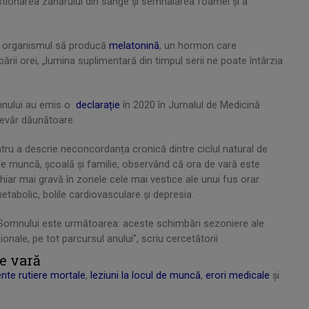
estionarea zahărului din sânge și semnalarea foamei și a
tă organismul să producă
melatonină
, un hormon care
rii orei, „lumina suplimentară din timpul serii ne poate întârzia
mnului au emis o
declarație
în 2020 în Jurnalul de Medicină
devăr dăunătoare.
tru a descrie neconcordanța cronică dintre ciclul natural de
 de muncă, școală și familie, observând că ora de vară este
hiar mai gravă în zonele cele mai vestice ale unui fus orar.
tabolic, bolile cardiovasculare și depresia.
 Somnului este următoarea: aceste schimbări sezoniere ale
ionale, pe tot parcursul anului”, scriu cercetătorii .
de vară
nte rutiere mortale
,
leziuni la locul de muncă
,
erori medicale
și