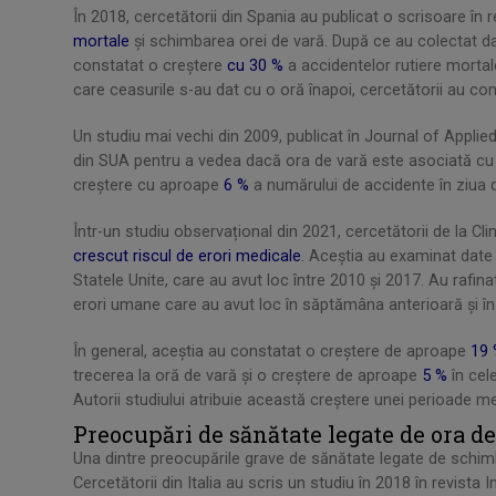
În 2018, cercetătorii din Spania au publicat o scrisoare în
mortale
și schimbarea orei de vară. După ce au colectat dat
constatat o creștere
cu 30 %
a accidentelor rutiere mortale
care ceasurile s-au dat cu o oră înapoi, cercetătorii au co
Un studiu mai vechi din 2009, publicat în Journal of Applied
din SUA pentru a vedea dacă ora de vară este asociată cu
creștere cu aproape
6 %
a numărului de accidente în ziua d
Într-un studiu observațional din 2021, cercetătorii de la C
crescut riscul de erori medicale
. Aceștia au examinat date 
Statele Unite, care au avut loc între 2010 și 2017. Au rafin
erori umane care au avut loc în săptămâna anterioară și î
În general, aceștia au constatat o creștere de aproape
19
trecerea la oră de vară și o creștere de aproape
5 %
în cel
Autorii studiului atribuie această creștere unei perioade 
Preocupări de sănătate legate de ora d
Una dintre preocupările grave de sănătate legate de schi
Cercetătorii din Italia au scris un studiu în 2018 în revist