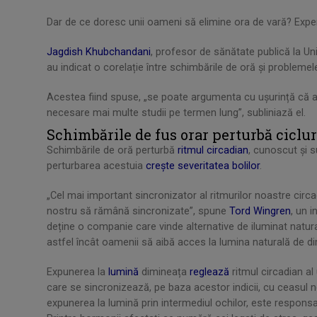
Dar de ce doresc unii oameni să elimine ora de vară? Exper
Jagdish Khubchandani
, profesor de sănătate publică la U
au indicat o corelație între schimbările de oră și problemel
Acestea fiind spuse, „se poate argumenta cu ușurință că ac
necesare mai multe studii pe termen lung”, subliniază el.
Schimbările de fus orar perturbă cicl
Schimbările de oră perturbă
ritmul circadian
, cunoscut și 
perturbarea acestuia
crește severitatea bolilor
.
„Cel mai important sincronizator al ritmurilor noastre circa
nostru să rămână sincronizate”, spune
Tord Wingren
, un 
deține o companie care vinde alternative de iluminat natura
astfel încât oamenii să aibă acces la lumina naturală de d
Expunerea la
lumină
dimineața
reglează
ritmul circadian al
care se sincronizează, pe baza acestor indicii, cu ceasul no
expunerea la lumină prin intermediul ochilor, este respon