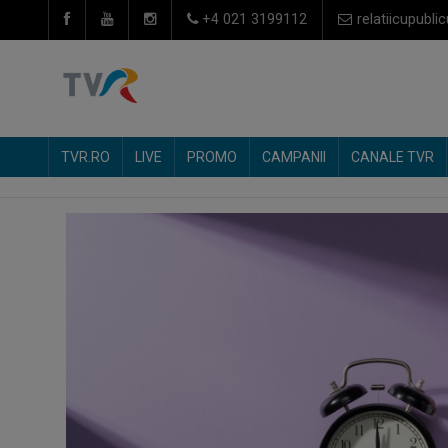
+4 021 3199112
relatiicupublic
TVR.RO
LIVE
PROMO
CAMPANII
CANALE TVR