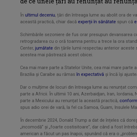
de ce unele țări au renunțat au renunța
În
ultimul deceniu
, țări din întreaga lume au abolit ora de v
această practică, chiar dacă
experții în sănătate
spun că
e
Schimbările sezoniere de fus orar presupun devansarea cu 
retrogradarea cu o oră toamna pentru a trece la ora stan
Center,
jumătate
din țările lumii respectau anterior aceste
acestea mai păstrează acest obicei.
Cea mai mare parte a Statelor Unite, cea mai mare parte a 
Brazilia și Caraibe au rămas
în expectativă
și încă își ajus
Dar o mulțime de locuri din întreaga lume au renunțat comp
parte a Africii. În ultimii 10 ani, Azerbaidjan, Iran, Iordani
parte a Mexicului au renunțat la această practică,
conform
spus adio orei de vară, la fel ca Samoa, Guam, Insulele Ma
În decembrie 2024, Donald Trump a dat de înțeles că doreșt
„incomodă” și „foarte costisitoare”, dar când a fost între
american a făcut un pas înapoi, spunând că era o „proble