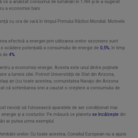
pă ce a analizat consumul de lumânări în 1784 și le-a sugerat
ru a economisi bani.
ență cu ora de vară în timpul Primului Război Mondial. Motivele
ea efectivă a energiei prin utilizarea orelor sezoniere sunt
ată o scădere potențială a consumului de energie de
0,5%
, în timp
ui de
4%
.
 pentru a economisi energie. Acesta este unul dintre puținele
 a luminii zilei. Potrivit Universității de Stat din Arizona,
celași an (cu toate acestea, comunitatea Navajo din Arizona
tatat că schimbarea orei a cauzat o creștere a consumului de
fost nevoiți să folosească aparatele de aer condiționat mai
 energie și a costurilor. Pe măsură ce planeta
se încălzește
din
țări ar putea urma exemplul.
imbării orelor. Cu toate acestea, Consiliul European nu a ajuns