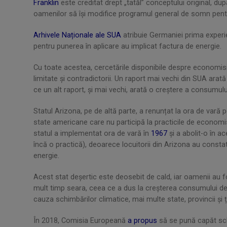
Franklin
este creditat drept „tatăl” conceptului original, du
oamenilor să își modifice programul general de somn pent
Arhivele Naționale ale SUA
atribuie Germaniei prima experi
pentru punerea în aplicare au implicat factura de energie.
Cu toate acestea, cercetările disponibile despre economisir
limitate și contradictorii. Un raport mai vechi din SUA ar
ce un alt raport, și mai vechi, arată o creștere a consumul
Statul Arizona, pe de altă parte, a renunțat la ora de vară
state americane care nu participă la practicile de economisire
statul a implementat ora de vară în
1967
și a abolit-o în a
încă o practică), deoarece locuitorii din Arizona au cons
energie.
Acest stat deșertic este deosebit de cald, iar oamenii au 
mult timp seara, ceea ce a dus la creșterea consumului de
cauza schimbărilor climatice, mai multe state, provincii și 
În 2018, Comisia Europeană
a propus
să se pună capăt sch