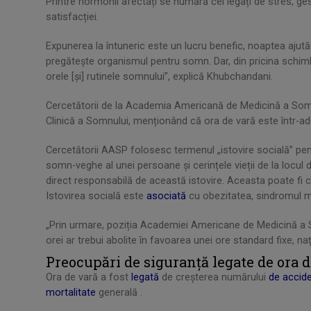
Printre hormonii afectați se numără cei legați de stres, g
satisfacției.
Expunerea la întuneric este un lucru benefic, noaptea aju
pregătește organismul pentru somn. Dar, din pricina schimbă
orele [și] rutinele somnului”, explică Khubchandani.
Cercetătorii de la Academia Americană de Medicină a So
Clinică a Somnului, menționând că ora de vară este într-a
Cercetătorii AASP folosesc termenul „istovire socială” pen
somn-veghe al unei persoane și cerințele vieții de la locul
direct responsabilă de această istovire. Aceasta poate fi c
Istovirea socială este
asociată
cu obezitatea, sindromul me
„Prin urmare, poziția Academiei Americane de Medicină a
orei ar trebui abolite în favoarea unei ore standard fixe, naț
Preocupări de siguranță legate de ora 
Ora de vară a fost
legată
de creșterea numărului
de accide
mortalitate
generală .