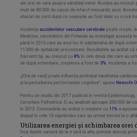
ale orei de vară asupra sănătății inimii. Aceștia au revizuit
mult de 80.000 de cazuri de infarct miocardic acut. Acești
atacuri de cord după ce ceasurile au fost date cu o oră îna
Incidența
accidentelor vasculare cerebrale
poate crește, d
Medicine, cercetătorii din Finlanda au investigat această le
până în 2013 care au avut loc în săptămâna de după schim
11.000 de spitalizări preconizate. Rezultatele au arătat că 
frecvent tip, au crescut cu
8%
în cele două zile care au ur
de după schimbare, creșterea a fost de
3%
. Incidența a f
„[Ora de vară] poate influența potențial sănătatea cardiova
și la perturbarea performanței cognitive”, spune
Nesochi O
Pentru un studiu din 2017 publicat în revista Epidemiology, 
Cercetare Psihiatrică. Ei au analizat aproape 200.000 de co
în 2012. Constatările au arătat o creștere cu
11%
a episoad
disipat în cele 10 săptămâni care au urmat trecerii la o alt
Utilizarea energiei și schimbarea orei 
Deși datele variază de la o țară la alta, primele discuții pr