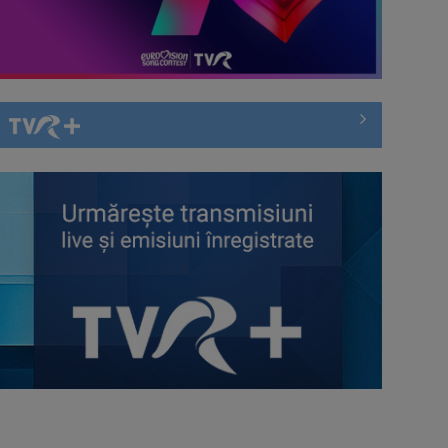
domeniul migrației (CRJ): Mulți
migranți ...
Generația baby-boom a pus
Europa pe butuci?
Ilegal în România de trei ani. Tânăr
migrant din Bangladesh: Este
foarte ...
„Jucăriile” pentru copii care promit
să combată sentimentul de
vinovăție al ...
Chinul migranților ilegali pentru a
obține o nouă viză de muncă în
România: ...