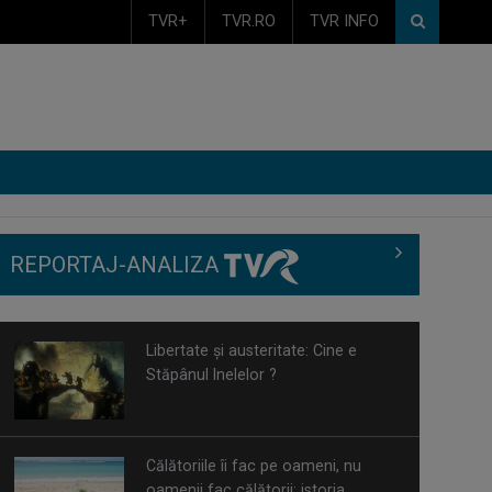
TVR+
TVR.RO
TVR INFO
REPORTAJ-ANALIZA
Libertate și austeritate: Cine e
Stăpânul Inelelor ?
Călătoriile îi fac pe oameni, nu
oamenii fac călătorii: istoria
concediului