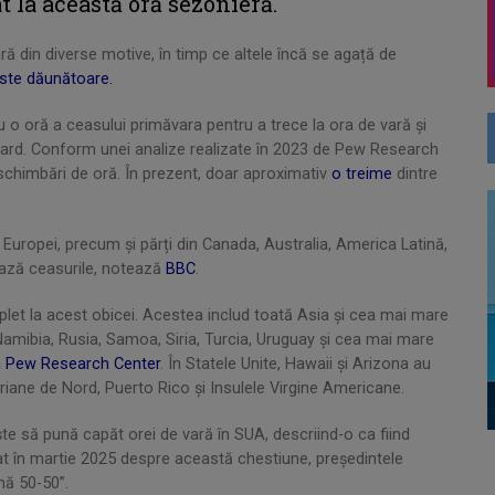
t la această oră sezonieră.
ară din diverse motive, în timp ce altele încă se agață de
ste dăunătoare.
o oră a ceasului primăvara pentru a trece la ora de vară și
dard. Conform unei analize realizate în 2023 de Pew Research
 schimbări de oră. În prezent, doar aproximativ
o treime
dintre
Europei, precum și părți din Canada, Australia, America Latină,
tează ceasurile, notează
BBC
.
let la acest obicei. Acestea includ toată Asia și cea mai mare
a, Namibia, Rusia, Samoa, Siria, Turcia, Uruguay și cea mai mare
 Pew Research Center
. În Statele Unite, Hawaii și Arizona au
riane de Nord, Puerto Rico și Insulele Virgine Americane.
e să pună capăt orei de vară în SUA, descriind-o ca fiind
bat în martie 2025 despre această chestiune, președintele
mă 50-50”.