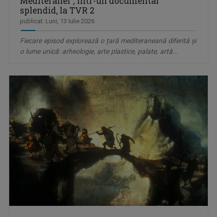
Mediteranei”, într-un documentar
splendid, la TVR 2
publicat: Luni, 13 Iulie 2026
Fiecare episod explorează o țară mediteraneană diferită și
o lume unică: arheologie, arte plastice, palate, artă...