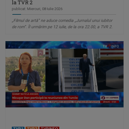
la TVR 2
publicat: Miercuri, 08 Iulie 2026
„Filmul de artă” ne aduce comedia „Jurnalul unui iubitor
de rom”. Îl urmărim pe 12 iulie, de la ora 22.00, a TVR 2.