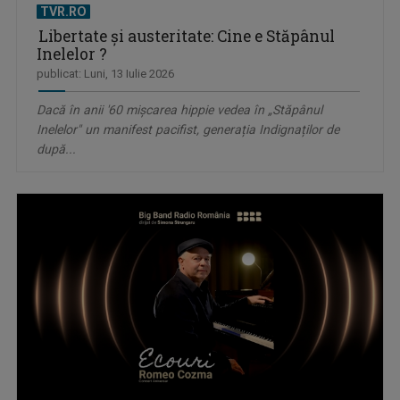
TVR.RO
Libertate și austeritate: Cine e Stăpânul
Inelelor ?
publicat: Luni, 13 Iulie 2026
Dacă în anii '60 mișcarea hippie vedea în „Stăpânul
Inelelor" un manifest pacifist, generația Indignaților de
după...