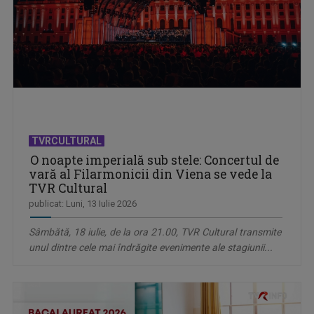
TVRCULTURAL
O noapte imperială sub stele: Concertul de
vară al Filarmonicii din Viena se vede la
TVR Cultural
publicat: Luni, 13 Iulie 2026
Sâmbătă, 18 iulie, de la ora 21.00, TVR Cultural transmite
unul dintre cele mai îndrăgite evenimente ale stagiunii...