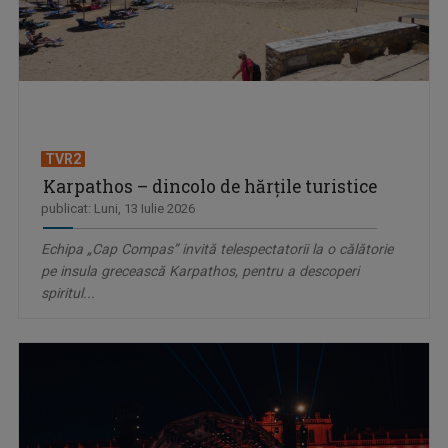
TVR2
Karpathos – dincolo de hărțile turistice
publicat: Luni, 13 Iulie 2026
Echipa „Cap Compas” invită telespectatorii la o călătorie
pe insula grecească Karpathos, pentru a descoperi
spiritul...