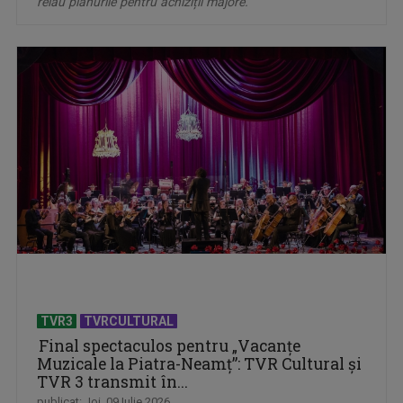
reiau planurile pentru achiziții majore.
TVR3
TVRCULTURAL
Final spectaculos pentru „Vacanțe
Muzicale la Piatra-Neamț”: TVR Cultural și
TVR 3 transmit în...
publicat: Joi, 09 Iulie 2026