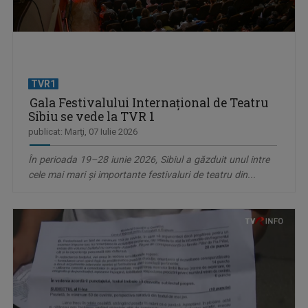
TVR1
Gala Festivalului Internaţional de Teatru
Sibiu se vede la TVR 1
publicat: Marţi, 07 Iulie 2026
În perioada 19–28 iunie 2026, Sibiul a găzduit unul intre
cele mai mari și importante festivaluri de teatru din...