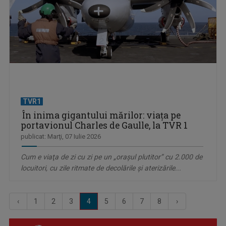
TVR1
În inima gigantului mărilor: viaţa pe
portavionul Charles de Gaulle, la TVR 1
publicat: Marţi, 07 Iulie 2026
Cum e viaţa de zi cu zi pe un „oraşul plutitor” cu 2.000 de
locuitori, cu zile ritmate de decolările şi aterizările...
‹
1
2
3
4
5
6
7
8
›