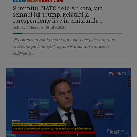
TVR1
TVR2
TVRINFO
Summitul NATO de la Ankara, sub
semnul lui Trump. Relatări şi
corespondenţe live în emisiunile...
publicat: Miercuri, 08 Iulie 2026
„E primul summit la care i-am avut colegi de stand-up
positions pe lunetişti!”, spune Ramona Avramescu,
subliniind...