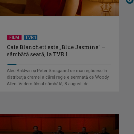
De peste 160 de ani în slujba
culturii românești. Povestea
„Societății” din ...
FILM
TVR1
Cate Blanchett este „Blue Jasmine” –
sâmbătă seară, la TVR 1
Protest de amploare al fermierilor
în Capitală
Alec Baldwin şi Peter Sarsgaard se mai regăsesc în
distribuţia dramei a cărei regie e semnată de Woody
Allen. Vedem filmul sâmbătă, 8 august, de ...
Visul începe la „Vedeta Familiei”! Au
început înscrierile pentru sezonul 9
David Popovici atacă o
performanţă istorică la Europene.
În direct şi în ...