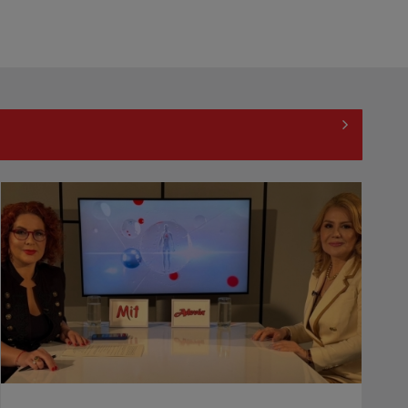
„Spune-mi”, piesa Monicăi Anghel
– a patra cea mai votată în
concursul ...
CONCACAF respinge planul FIFA de
privatizare parțială a activităților
comerciale
EVENIMENT ESTIVAL - Taberele
ARC – Acolo unde începe ACASĂ
TVR lansează un apel pentru
proiecte de emisiuni
"Robin Hood"-ul serialelor coreene: