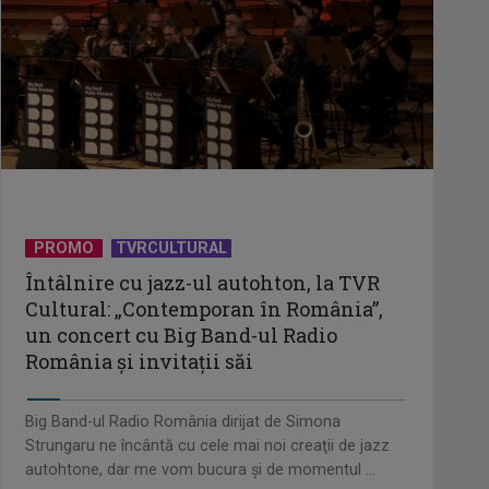
„Frații Jderi”, superproducția
inspirată din opera lui Mihail
Sadoveanu, la ...
”Un doctor pentru dumneavoastră”
vine cu informații esențiale pentru
o stare ...
PROMO
TVRCULTURAL
Întâlnire cu jazz-ul autohton, la TVR
Serialul „Toate pânzele sus!” ne
umple duminicile de aventură, la
Cultural: „Contemporan în România”,
TVR 2
un concert cu Big Band-ul Radio
România şi invitaţii săi
Piesa „Un actor grăbit” a Laurei
Stoica – prima în topul
Big Band-ul Radio România dirijat de Simona
preferinţelor ...
Strungaru ne încântă cu cele mai noi creaţii de jazz
autohtone, dar me vom bucura şi de momentul ...