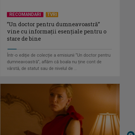
"Iljimae, hoţul fantomă", la TVR 1
RECOMANDARI
TVRI
”Un doctor pentru dumneavoastră”
vine cu informații esențiale pentru o
Un reper al cinematografiei
stare de bine
mondiale, la TVR Cultural: „Roma,
oraș deschis”
Într-o ediţie de colecție a emisiunii ”Un doctor pentru
dumneavoastră”, aflăm că boala nu ține cont de
Federația SANITAS suspendă
vârstă, de statut sau de nivelul de ...
temporar greva generală din
sistemul sanitar
„E cool să fii cult!”, în curând la TVR
1 și TVR 2
Universitatea de Vară, la Băile
Tușnad | VIDEO