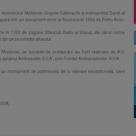
e domnitorul Moldovei Grigore Callimachi și mitropolitul Daniil al
c apare într-un document emis la Suceava în 1455 de Petru Aron.
zate în 1763 de zugravii Stanciul, Radu și Voicul, ale căror nume
și din proscomidia altarului.
Moldovei, iar lucrările de restaurare au fost realizate de A.O.
 sprijinul Ambasadei S.U.A., prin Fondul Ambasadorilor S.U.A.
ie un monument de patrimoniu de o valoare excepțională, care
LDOVA