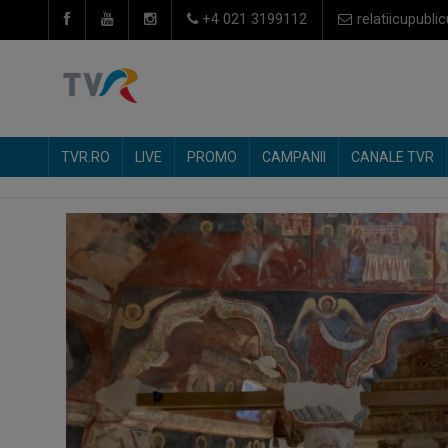
+4 021 3199112
relatiicupublic
TVR.RO
LIVE
PROMO
CAMPANII
CANALE TVR