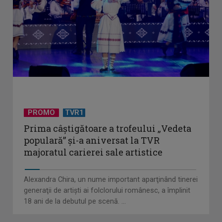
PROMO
TVR1
Prima câştigătoare a trofeului „Vedeta
populară” şi-a aniversat la TVR
majoratul carierei sale artistice
Alexandra Chira, un nume important aparţinând tinerei
generaţii de artişti ai folclorului românesc, a împlinit
18 ani de la debutul pe scenă. ...