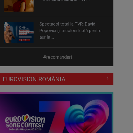
aur la ...
Prima câştigătoare a trofeului
„Vedeta populară” şi-a aniversat la
TVR ...
Întâlnire cu jazz-ul autohton, la
#recomandari
TVR Cultural: „Contemporan în
România”, un ...
EUROVISION ROMÂNIA
Piesa „Inimă, nu fi de piatră” a
Corinei Chiriac ia argintul în
concursul ...
Hora care unește generații | VIDEO