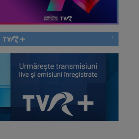
Piesa Angelei Similea „După
noapte vine zi” – pe podium şi
acum în inimile ...
Cum ne-a îmbolnăvit telefonul și
cum salvarea era mereu acolo: Mai
încet, fă ...
Anda Călugăreanu cu „N-am
noroc” – a cincea cea mai votată
piesă în ...
„Cerul” trupei Proconsul – a şasea
cea mai votată piesă în concursul
„Cerbul ...