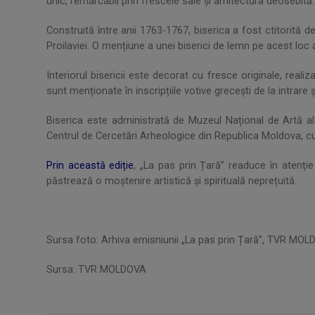
unic, remarcabil prin frescele sale și arhitectura deosebită.
Construită între anii 1763-1767, biserica a fost ctitorită d
Proilaviei. O mențiune a unei biserici de lemn pe acest lo
Interiorul bisericii este decorat cu fresce originale, reali
sunt menționate în inscripțiile votive grecești de la intrare 
Biserica este administrată de Muzeul Național de Artă al 
Centrul de Cercetări Arheologice din Republica Moldova, cu
Prin această ediție
, „La pas prin Țară” readuce în atenț
păstrează o moștenire artistică și spirituală neprețuită.
Sursa foto: Arhiva emisniunii „La pas prin Țară”, TVR MO
Sursa: TVR MOLDOVA