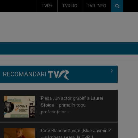
TVR+
TVR.RO
TVR INFO
RECOMANDARI
Cate Blanchett este „Blue Jasmine”
– sâmbătă seară, la TVR 1
Spectacol total la TVR: David
Popovici și tricolorii luptă pentru