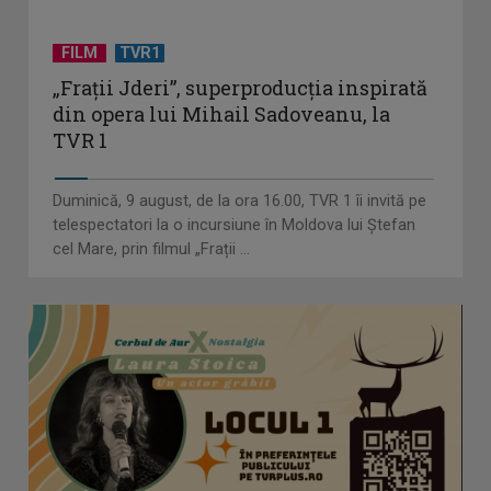
FILM
TVR1
„Frații Jderi”, superproducția inspirată
din opera lui Mihail Sadoveanu, la
TVR 1
Duminică, 9 august, de la ora 16.00, TVR 1 îi invită pe
telespectatori la o incursiune în Moldova lui Ștefan
cel Mare, prin filmul „Frații ...