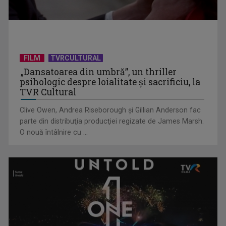
Marian Mexicanu, un showman care cucerește instantaneu
publicul. În noaptea ...
FILM
TVRCULTURAL
„Dansatoarea din umbră”, un thriller
psihologic despre loialitate și sacrificiu, la
TVR Cultural
Clive Owen, Andrea Riseborough şi Gillian Anderson fac
parte din distribuţia producţiei regizate de James Marsh.
O nouă întâlnire cu ...
Explozie de energie pe scena TVR: Andreea Bălan în
programul de Revelion 2026