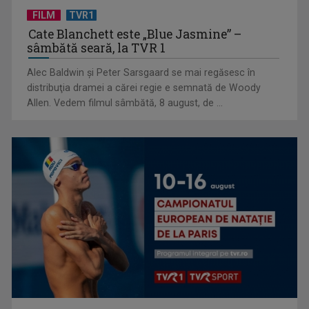
FILM
TVR1
Cate Blanchett este „Blue Jasmine” –
sâmbătă seară, la TVR 1
Alec Baldwin şi Peter Sarsgaard se mai regăsesc în
Radu Ștefan Bănică, pe scena Revelionului TVR 1. „Un
distribuţia dramei a cărei regie e semnată de Woody
moment foarte... ...
Allen. Vedem filmul sâmbătă, 8 august, de ...
„Anul ăsta se poartă TVR”. Uddi, invitat în programul de
Revelion al TVR 1