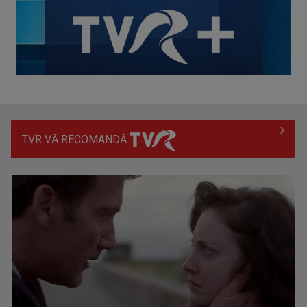
TVR VĂ RECOMANDĂ
Paula Seling şi Ovi se joacă din nou cu focul... Moment
aniversar la ...