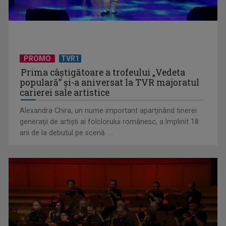
O noapte cu marile nume ale teatrului, muzicii şi umorului
românesc la ...
PROMO
TVR1
Prima câştigătoare a trofeului „Vedeta
populară” şi-a aniversat la TVR majoratul
carierei sale artistice
Alexandra Chira, un nume important aparţinând tinerei
generaţii de artişti ai folclorului românesc, a împlinit 18
ani de la debutul pe scenă. ...
Legendele sportului mondial, în seara de Revelion de la TVR
SPORT