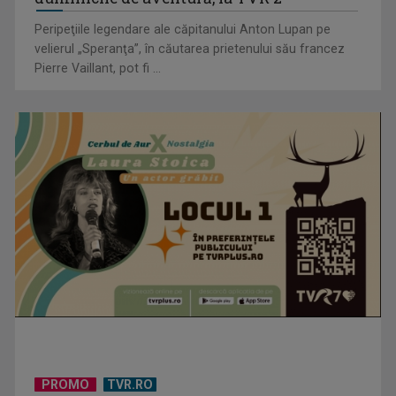
Peripeţiile legendare ale căpitanului Anton Lupan pe
velierul „Speranţa”, în căutarea prietenului său francez
Pierre Vaillant, pot fi ...
Stela Enache - un simbol al muzicii românești pe scena
Revelionului TVR
Reîntoarcerea unui simbol: Andreea Marin, din nou la TVR în
PROMO
TVR.RO
noaptea dintre ani