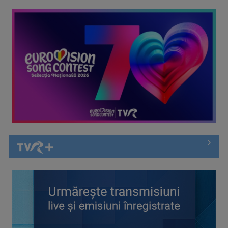
Johny Romano, în noaptea dintre ani la „Televiziunea
Română prezintă: ...
Lora, declaraţie incendiară la Revelionul TVR: „Te iubesc şi îţi
mulţumesc ...