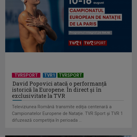
„Atmosfera aceasta de petrecere este fix… ca la 20 de ani!”
Voltaj, energie ...
TVRSPORT
TVR1
TVRSPORT
David Popovici atacă o performanţă
istorică la Europene. În direct şi în
exclusivitate la TVR
Televiziunea Română transmite ediţia centenară a
Campionatelor Europene de Nataţie. TVR Sport şi TVR 1
difuzează competiţia în perioada ...