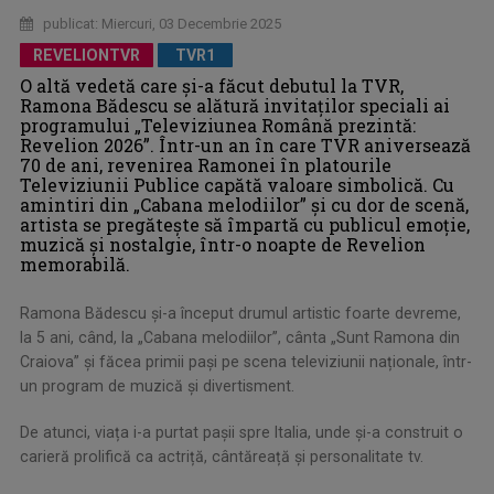
publicat: Miercuri, 03 Decembrie 2025
REVELIONTVR
TVR1
O altă vedetă care şi-a făcut debutul la TVR,
Ramona Bădescu se alătură invitaților speciali ai
programului „Televiziunea Română prezintă:
Revelion 2026”. Într-un an în care TVR aniversează
70 de ani, revenirea Ramonei în platourile
Televiziunii Publice capătă valoare simbolică. Cu
amintiri din „Cabana melodiilor” și cu dor de scenă,
artista se pregătește să împartă cu publicul emoție,
muzică și nostalgie, într-o noapte de Revelion
memorabilă.
Ramona Bădescu și-a început drumul artistic foarte devreme,
la 5 ani, când, la „Cabana melodiilor”, cânta „Sunt Ramona din
Craiova” și făcea primii pași pe scena televiziunii naționale, într-
un program de muzică și divertisment.
De atunci, viața i-a purtat pașii spre Italia, unde şi-a construit o
carieră prolifică ca actriță, cântăreață și personalitate tv.