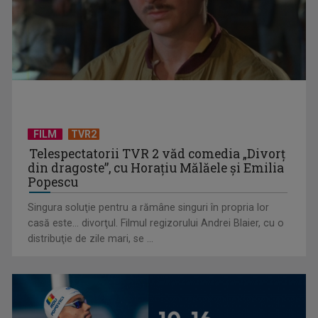
Mihai Trăistariu, un moment de suflet pentru aniversarea
TVR la „Revelion 2026”
FILM
TVR2
Telespectatorii TVR 2 văd comedia „Divorţ
din dragoste”, cu Horaţiu Mălăele şi Emilia
Popescu
Singura soluţie pentru a rămâne singuri în propria lor
casă este... divorţul. Filmul regizorului Andrei Blaier, cu o
distribuţie de zile mari, se ...
„TVR a fost, este şi va fi preferata mea!” – Sanda Ladoși,
invitată la ...