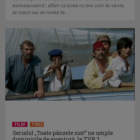
dumneavoastră”, aflăm că boala nu ține cont de vârstă,
Bibi aduce vibe-ul noii generații pe scena Revelionului TVR
de statut sau de nivelul de ...
„Eu sunt copilul Televiziunii Române!” – Corina Chiriac ne
încântă la ...
FILM
TVR2
Serialul „Toate pânzele sus!” ne umple
duminicile de aventură, la TVR 2