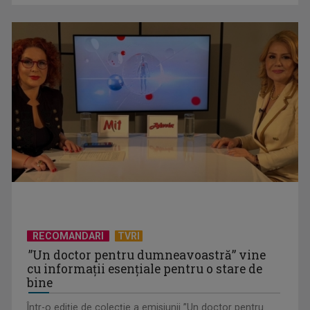
Elena Gheorghe: „Atmosfera este una incredibilă, n-am mai
simţit asta de ...
RECOMANDARI
TVRI
”Un doctor pentru dumneavoastră” vine
cu informații esențiale pentru o stare de
bine
Într-o ediţie de colecție a emisiunii ”Un doctor pentru