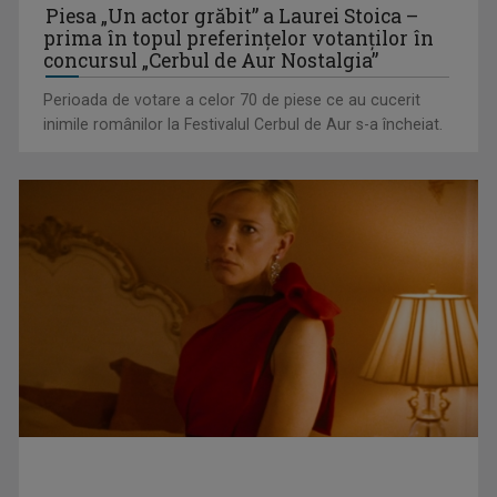
Piesa „Un actor grăbit” a Laurei Stoica –
prima în topul preferinţelor votanţilor în
concursul „Cerbul de Aur Nostalgia”
Perioada de votare a celor 70 de piese ce au cucerit
inimile românilor la Festivalul Cerbul de Aur s-a încheiat.
Luminița Anghel aduce eleganță și forță vocală în Revelionul
2026 de la TVR 1