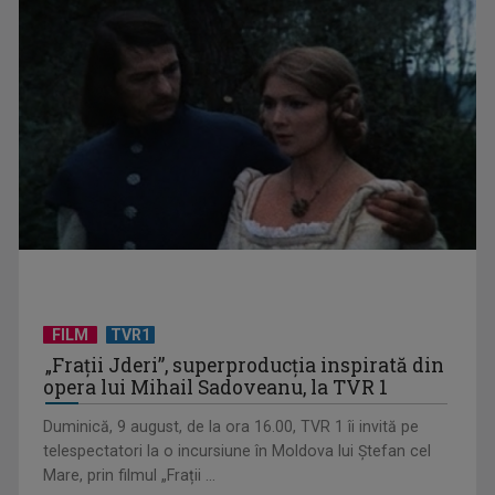
Irina Loghin, „regina muzicii populare”, pe scena Revelionului
TVR 2026
FILM
TVR1
„Frații Jderi”, superproducția inspirată din
Andrei Ursu (WRS) petrece Revelionul în familie. În familia
opera lui Mihail Sadoveanu, la TVR 1
TVR
Duminică, 9 august, de la ora 16.00, TVR 1 îi invită pe
telespectatori la o incursiune în Moldova lui Ștefan cel
Mare, prin filmul „Frații ...