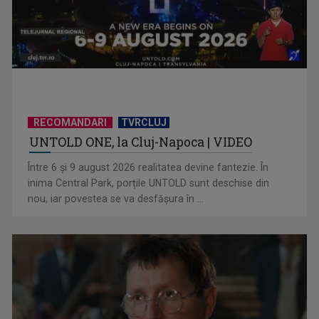
RECOMANDARI
TVRCLUJ
UNTOLD ONE, la Cluj-Napoca | VIDEO
„TVR a fost primul meu pas în televiziune” – Nico, invitată la
Între 6 și 9 august 2026 realitatea devine fantezie. În
„Televiziunea ...
inima Central Park, porțile UNTOLD sunt deschise din
nou, iar povestea se va desfășura în ...