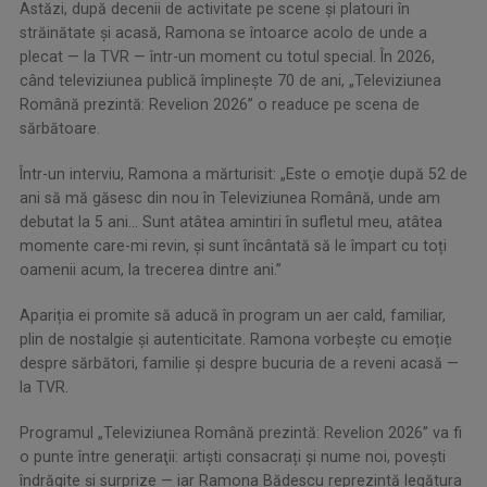
Astăzi, după decenii de activitate pe scene și platouri în
străinătate și acasă, Ramona se întoarce acolo de unde a
plecat — la TVR — într-un moment cu totul special. În 2026,
când televiziunea publică împlinește 70 de ani, „Televiziunea
Română prezintă: Revelion 2026” o readuce pe scena de
sărbătoare.
Într-un interviu, Ramona a mărturisit: „Este o emoţie după 52 de
ani să mă găsesc din nou în Televiziunea Română, unde am
debutat la 5 ani… Sunt atâtea amintiri în sufletul meu, atâtea
momente care-mi revin, și sunt încântată să le împart cu toți
oamenii acum, la trecerea dintre ani.”
Apariția ei promite să aducă în program un aer cald, familiar,
plin de nostalgie și autenticitate. Ramona vorbește cu emoție
despre sărbători, familie și despre bucuria de a reveni acasă —
la TVR.
Programul „Televiziunea Română prezintă: Revelion 2026” va fi
o punte între generaţii: artiști consacrați și nume noi, povești
îndrăgite și surprize — iar Ramona Bădescu reprezintă legătura