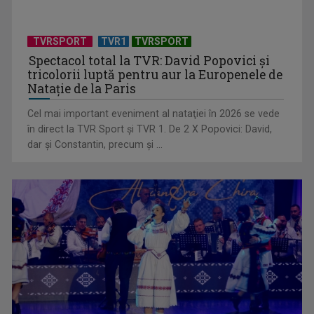
TVRSPORT
TVR1
TVRSPORT
Spectacol total la TVR: David Popovici și
tricolorii luptă pentru aur la Europenele de
Natație de la Paris
Cel mai important eveniment al nataţiei în 2026 se vede
în direct la TVR Sport şi TVR 1. De 2 X Popovici: David,
dar şi Constantin, precum şi ...
Artiștii care au crescut în Televiziunea Română „opresc
timpul în loc” ...