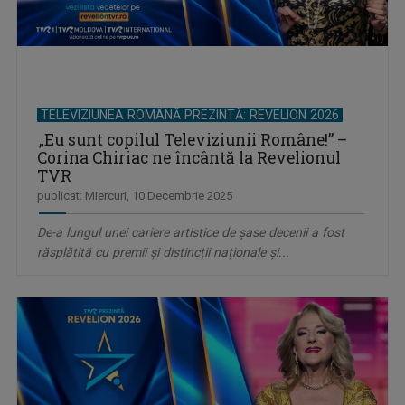
TELEVIZIUNEA ROMÂNĂ PREZINTĂ: REVELION 2026
„Eu sunt copilul Televiziunii Române!” –
Corina Chiriac ne încântă la Revelionul
TVR
publicat: Miercuri, 10 Decembrie 2025
De-a lungul unei cariere artistice de șase decenii a fost
răsplătită cu premii și distincții naționale și...