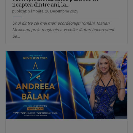
noaptea dintre ani, la...
publicat: Sâmbătă, 20 Decembrie 2025
Unul dintre cei mai mari acordeoniști români, Marian
Mexicanu preia moștenirea vechilor lăutari bucureșteni.
Se...