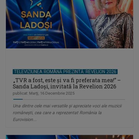
TELEVIZIUNEA ROMÂNĂ PREZINTĂ: REVELION 2026
„TVR a fost, este şi va fi preferata mea!” –
Sanda Ladoși, invitată la Revelion 2026
publicat: Marţi, 16 Decembrie 2025
Una dintre cele mai versatile și apreciate voci ale muzicii
românești, cea care a reprezentat România la
Eurovision...