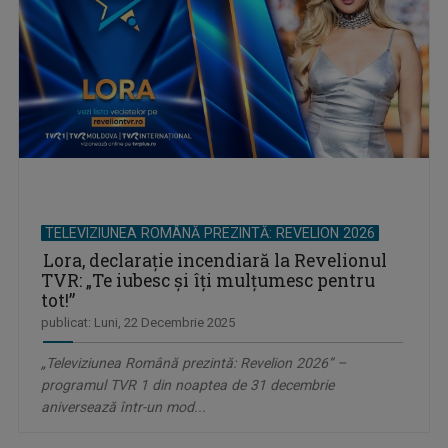
TELEVIZIUNEA ROMÂNĂ PREZINTĂ: REVELION 2026
Lora, declaraţie incendiară la Revelionul
TVR: „Te iubesc şi îţi mulţumesc pentru
tot!”
publicat: Luni, 22 Decembrie 2025
„Televiziunea Română prezintă: Revelion 2026” –
programul TVR 1 din noaptea de 31 decembrie
aniversează într-un mod...