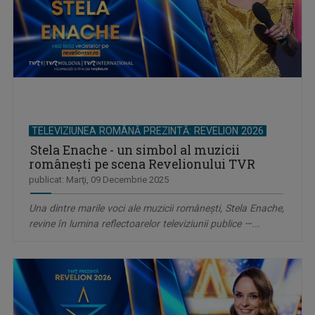
TELEVIZIUNEA ROMÂNĂ PREZINTĂ: REVELION 2026
Stela Enache - un simbol al muzicii
românești pe scena Revelionului TVR
publicat: Marţi, 09 Decembrie 2025
Una dintre marile voci ale muzicii românești, Stela Enache,
revine în lumina reflectoarelor televiziunii publice —...