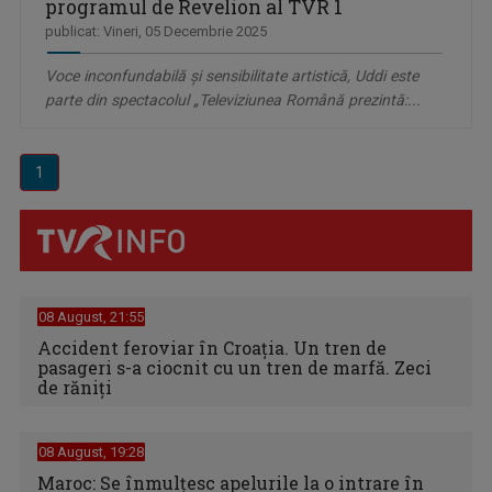
programul de Revelion al TVR 1
publicat: Vineri, 05 Decembrie 2025
Voce inconfundabilă și sensibilitate artistică, Uddi este
parte din spectacolul „Televiziunea Română prezintă:...
1
08 August, 21:55
Accident feroviar în Croația. Un tren de
pasageri s-a ciocnit cu un tren de marfă. Zeci
de răniți
08 August, 19:28
Maroc: Se înmulţesc apelurile la o intrare în