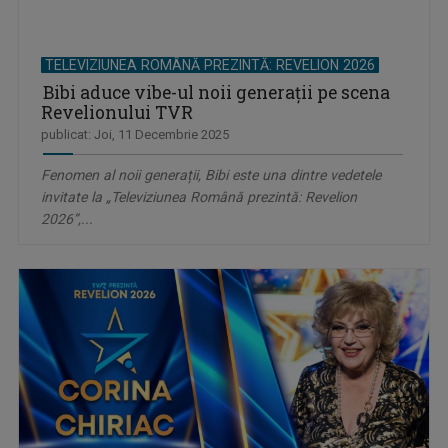
TELEVIZIUNEA ROMÂNĂ PREZINTĂ: REVELION 2026
Bibi aduce vibe-ul noii generații pe scena
Revelionului TVR
publicat: Joi, 11 Decembrie 2025
Fenomen al noii generații, Bibi este una dintre vedetele
invitate la „Televiziunea Română prezintă: Revelion
2026”,...