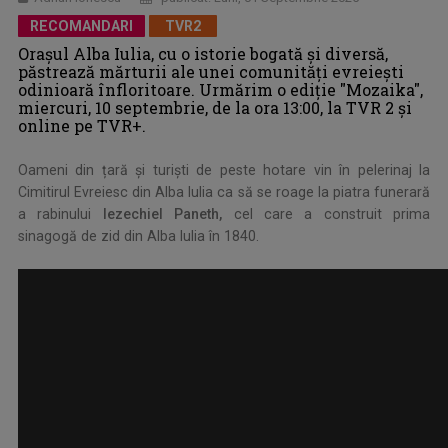
RECOMANDARI
TVR2
Orașul Alba Iulia, cu o istorie bogată și diversă,
păstrează mărturii ale unei comunități evreiești
odinioară înfloritoare. Urmărim o ediție "Mozaika",
miercuri, 10 septembrie, de la ora 13:00, la TVR 2 și
online pe TVR+.
Oameni din țară și turiști de peste hotare vin în pelerinaj la
Cimitirul Evreiesc din Alba Iulia ca să se roage la piatra funerară
a rabinului
Iezechiel Paneth,
cel care a construit prima
sinagogă de zid din Alba Iulia în 1840.
.