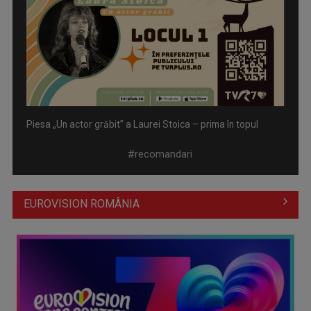
Piesa „Un actor grăbit” a Laurei Stoica – prima în topul
preferinţelor ...
#recomandari
EUROVISION ROMÂNIA
Cate Blanchett este „Blue Jasmine” – sâmbătă seară, la TVR