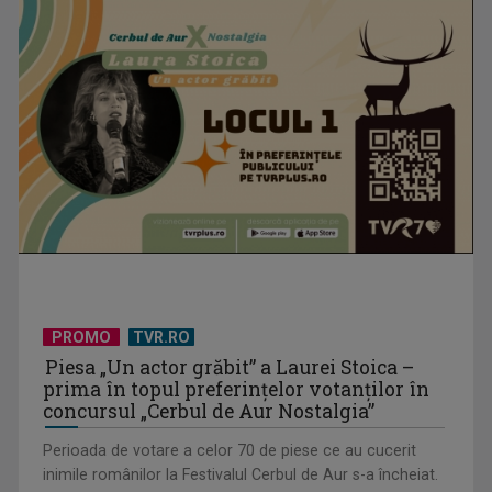
la TVR 1
Un reper al cinematografiei mondiale, la TVR Cultural:
„Roma, oraș deschis”
PROMO
TVR.RO
Piesa „Un actor grăbit” a Laurei Stoica –
prima în topul preferinţelor votanţilor în
concursul „Cerbul de Aur Nostalgia”
Perioada de votare a celor 70 de piese ce au cucerit
inimile românilor la Festivalul Cerbul de Aur s-a încheiat.