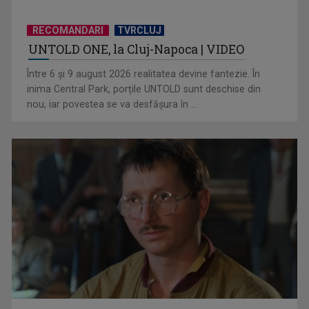
RECOMANDARI
TVRCLUJ
UNTOLD ONE, la Cluj-Napoca | VIDEO
Hora care unește generații | VIDEO
Între 6 și 9 august 2026 realitatea devine fantezie. În
inima Central Park, porțile UNTOLD sunt deschise din
nou, iar povestea se va desfășura în ...
Piesa Angelei Similea „După noapte vine zi” – pe podium şi
acum în inimile ...