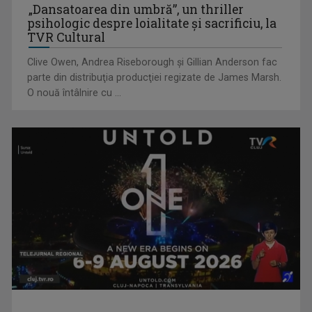
„Dansatoarea din umbră”, un thriller
psihologic despre loialitate și sacrificiu, la
TVR Cultural
Clive Owen, Andrea Riseborough şi Gillian Anderson fac
parte din distribuţia producţiei regizate de James Marsh.
O nouă întâlnire cu ...
Piesa „Inimă, nu fi de piatră” a Corinei Chiriac ia argintul în
concursul ...