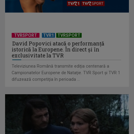
Anda Călugăreanu cu „N-am noroc” – a cincea cea mai
votată piesă în ...
TVRSPORT
TVR1
TVRSPORT
David Popovici atacă o performanţă
istorică la Europene. În direct şi în
exclusivitate la TVR
Televiziunea Română transmite ediţia centenară a
Campionatelor Europene de Nataţie. TVR Sport şi TVR 1
difuzează competiţia în perioada ...
„Cerul” trupei Proconsul – a şasea cea mai votată piesă în
concursul „Cerbul ...