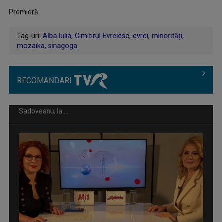
.
Premieră
..
Tag-uri:
Alba Iulia
,
Cimitirul Evreiesc
,
evrei
,
minorități
,
mozaika
,
sinagoga
RECOMANDARI