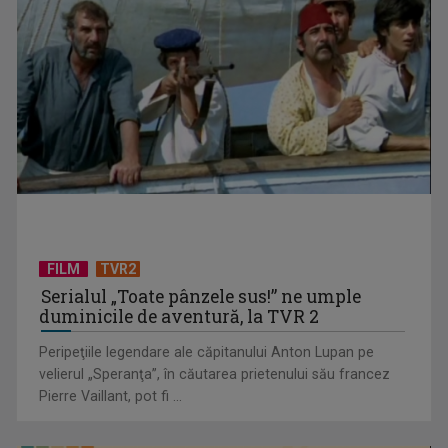
TVR lansează un apel pentru proiecte de emisiuni
FILM
TVR2
Serialul „Toate pânzele sus!” ne umple
duminicile de aventură, la TVR 2
Peripeţiile legendare ale căpitanului Anton Lupan pe
velierul „Speranţa”, în căutarea prietenului său francez
Pierre Vaillant, pot fi ...
"Robin Hood"-ul serialelor coreene: "Iljimae, hoţul fantomă",