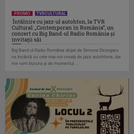
David Popovici atacă o performanţă istorică la Europene. În
direct şi în ...
PROMO
TVRCULTURAL
Întâlnire cu jazz-ul autohton, la TVR
Cultural: „Contemporan în România”, un
concert cu Big Band-ul Radio România şi
invitaţii săi
Big Band-ul Radio România dirijat de Simona Strungaru
ne încântă cu cele mai noi creaţii de jazz autohtone, dar
me vom bucura şi de momentul ...
„Frații Jderi”, superproducția inspirată din opera lui Mihail
Sadoveanu, la ...