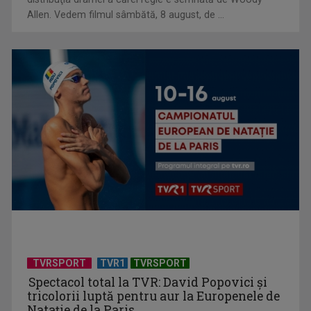
Allen. Vedem filmul sâmbătă, 8 august, de ...
Universitatea de Vară, la Băile Tușnad | VIDEO
TVRSPORT
TVR1
TVRSPORT
Spectacol total la TVR: David Popovici și
tricolorii luptă pentru aur la Europenele de
Natație de la Paris