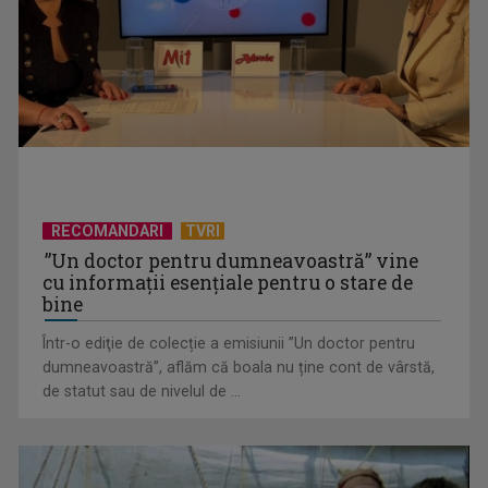
CONCACAF respinge planul FIFA de privatizare parțială a
activităților comerciale
RECOMANDARI
TVRI
”Un doctor pentru dumneavoastră” vine
cu informații esențiale pentru o stare de
bine
Într-o ediţie de colecție a emisiunii ”Un doctor pentru
EVENIMENT ESTIVAL - Taberele ARC – Acolo unde începe
dumneavoastră”, aflăm că boala nu ține cont de vârstă,
ACASĂ
de statut sau de nivelul de ...