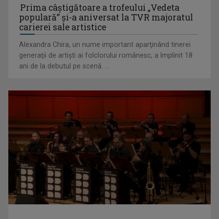
Prima câştigătoare a trofeului „Vedeta
populară” şi-a aniversat la TVR majoratul
carierei sale artistice
Alexandra Chira, un nume important aparţinând tinerei
generaţii de artişti ai folclorului românesc, a împlinit 18
ani de la debutul pe scenă. ...
Telespectatorii TVR 2 văd comedia „Divorţ din dragoste”, cu
Horaţiu Mălăele ...