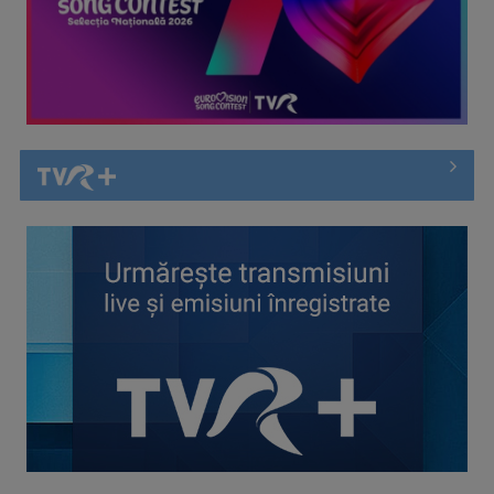
1
Spectacol total la TVR: David Popovici și tricolorii luptă
pentru aur la ...