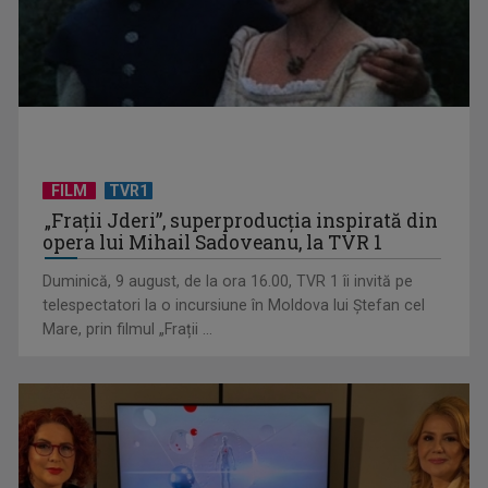
FILM
TVR1
„Spune-mi”, piesa Monicăi Anghel – a patra cea mai votată
„Frații Jderi”, superproducția inspirată din
în concursul ...
opera lui Mihail Sadoveanu, la TVR 1
Duminică, 9 august, de la ora 16.00, TVR 1 îi invită pe
telespectatori la o incursiune în Moldova lui Ștefan cel
Mare, prin filmul „Frații ...