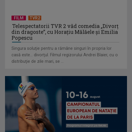
FILM
TVR2
Telespectatorii TVR 2 văd comedia „Divorţ
din dragoste”, cu Horaţiu Mălăele şi Emilia
Popescu
Singura soluţie pentru a rămâne singuri în propria lor
casă este... divorţul. Filmul regizorului Andrei Blaier, cu o
Cum ne-a îmbolnăvit telefonul și cum salvarea era mereu
distribuţie de zile mari, se ...
acolo: Mai încet, fă ...