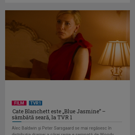
Federația SANITAS suspendă temporar greva generală din
sistemul sanitar
FILM
TVR1
Cate Blanchett este „Blue Jasmine” –
sâmbătă seară, la TVR 1
„E cool să fii cult!”, în curând la TVR 1 și TVR 2
Alec Baldwin şi Peter Sarsgaard se mai regăsesc în
distribuţia dramei a cărei regie e semnată de Woody