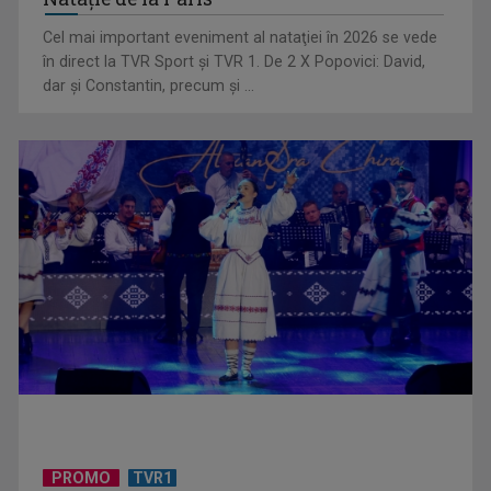
Cel mai important eveniment al nataţiei în 2026 se vede
„Dansatoarea din umbră”, un thriller psihologic despre
în direct la TVR Sport şi TVR 1. De 2 X Popovici: David,
loialitate și ...
dar şi Constantin, precum şi ...
UNTOLD ONE, la Cluj-Napoca | VIDEO
PROMO
TVR1