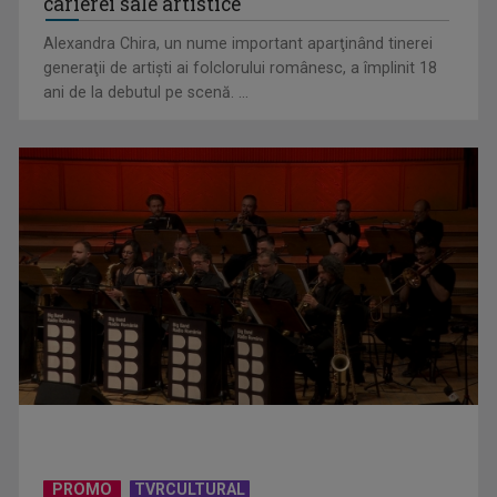
carierei sale artistice
Alexandra Chira, un nume important aparţinând tinerei
generaţii de artişti ai folclorului românesc, a împlinit 18
ani de la debutul pe scenă. ...
Federația SANITAS suspendă temporar greva generală din
sistemul sanitar
PROMO
TVRCULTURAL