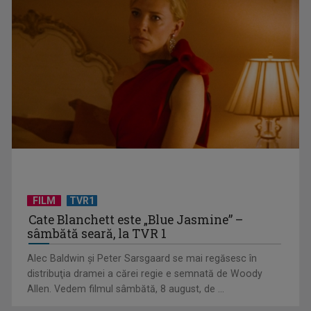
CONCACAF respinge planul FIFA de privatizare parțială a
activităților comerciale
FILM
TVR1
Cate Blanchett este „Blue Jasmine” –
sâmbătă seară, la TVR 1
EVENIMENT ESTIVAL - Taberele ARC – Acolo unde începe
Alec Baldwin şi Peter Sarsgaard se mai regăsesc în
ACASĂ
distribuţia dramei a cărei regie e semnată de Woody
Allen. Vedem filmul sâmbătă, 8 august, de ...