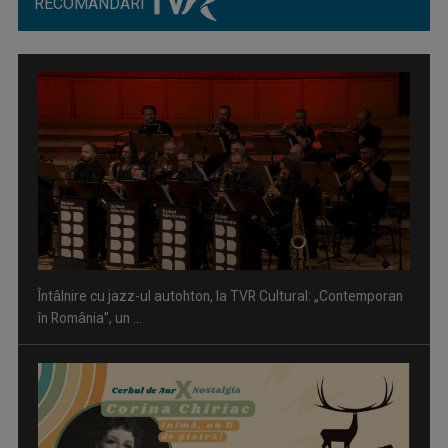
RECOMANDARI
Piesa „Inimă, nu fi de piatră” a Corinei Chiriac ia argintul în
concursul ...