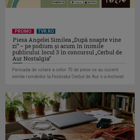
Octavian Cotescu, în rolul maiorului Vigu, pus să rezolve
misterul unei ...
PROMO
TVR.RO
Piesa Angelei Similea „După noapte vine
zi” – pe podium şi acum în inimile
publicului: locul 3 în concursul „Cerbul de
Aur Nostalgia”
Perioada de votare a celor 70 de piese ce au cucerit
inimile românilor la Festivalul Cerbul de Aur s-a încheiat.
„Brazilia – întoarcerea la pădure”: salvarea vine din
înţelepciunea veche, ...