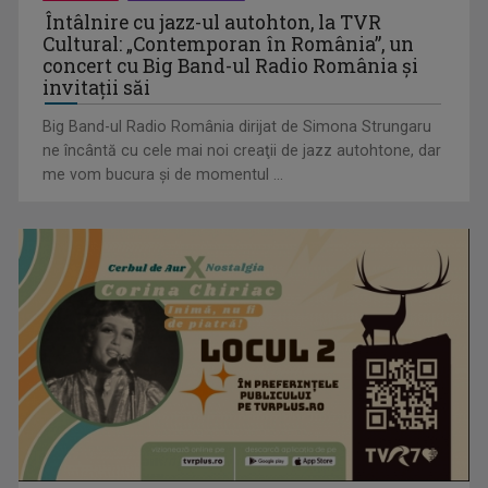
„E cool să fii cult!”, în curând la TVR 1 și TVR 2
Întâlnire cu jazz-ul autohton, la TVR
Cultural: „Contemporan în România”, un
concert cu Big Band-ul Radio România şi
invitaţii săi
Big Band-ul Radio România dirijat de Simona Strungaru
ne încântă cu cele mai noi creaţii de jazz autohtone, dar
me vom bucura şi de momentul ...
Universitatea de Vară, la Băile Tușnad | VIDEO