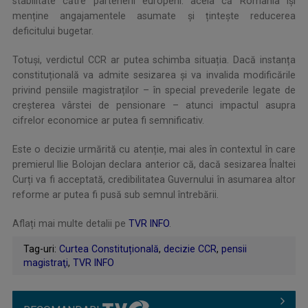
stabilitate către partenerii europeni: acela că România își
menține angajamentele asumate și țintește reducerea
deficitului bugetar.
Totuși, verdictul CCR ar putea schimba situația. Dacă instanța
constituțională va admite sesizarea și va invalida modificările
privind pensiile magistraților – în special prevederile legate de
creșterea vârstei de pensionare – atunci impactul asupra
cifrelor economice ar putea fi semnificativ.
Este o decizie urmărită cu atenție, mai ales în contextul în care
premierul Ilie Bolojan declara anterior că, dacă sesizarea Înaltei
Curți va fi acceptată, credibilitatea Guvernului în asumarea altor
reforme ar putea fi pusă sub semnul întrebării.
Aflați mai multe detalii pe
TVR INFO
.
Tag-uri:
Curtea Constituțională
,
decizie CCR
,
pensii
magistraţi
,
TVR INFO