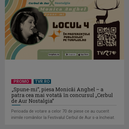
Spectacol total la TVR: David Popovici și tricolorii luptă
pentru aur la ...
PROMO
TVR.RO
Prima câştigătoare a trofeului „Vedeta populară” şi-a
„Spune-mi”, piesa Monicăi Anghel – a
aniversat la TVR ...
patra cea mai votată în concursul „Cerbul
de Aur Nostalgia”
Perioada de votare a celor 70 de piese ce au cucerit
inimile românilor la Festivalul Cerbul de Aur s-a încheiat.