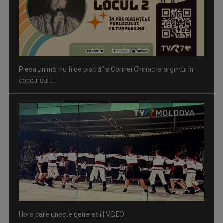
Hora care unește generații | VIDEO
Piesa Angelei Similea „După noapte vine zi” – pe podium şi
acum în inimile ...