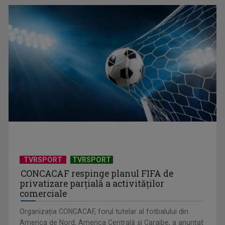
Întâlnire cu jazz-ul autohton, la TVR Cultural: „Contemporan
în România”, un ...
TVRSPORT
TVRSPORT
CONCACAF respinge planul FIFA de
privatizare parțială a activităților
comerciale
Organizația CONCACAF, forul tutelar al fotbalului din
America de Nord, America Centrală și Caraibe, a anunțat