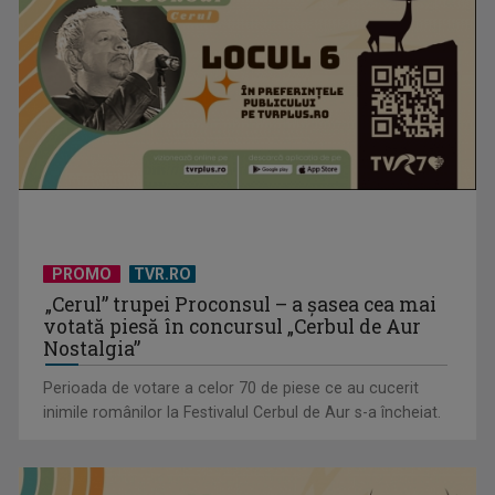
Cate Blanchett este „Blue Jasmine” – sâmbătă seară, la TVR
1
PROMO
TVR.RO
„Cerul” trupei Proconsul – a şasea cea mai
votată piesă în concursul „Cerbul de Aur
Nostalgia”
Perioada de votare a celor 70 de piese ce au cucerit
inimile românilor la Festivalul Cerbul de Aur s-a încheiat.