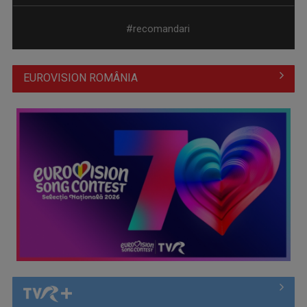
#recomandari
EUROVISION ROMÂNIA
Cum ne-a îmbolnăvit telefonul și cum salvarea era mereu
acolo: Mai încet, fă ...