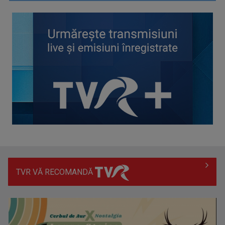
Anda Călugăreanu cu „N-am noroc” – a cincea cea mai
votată piesă în ...
TVR VĂ RECOMANDĂ
„Cerul” trupei Proconsul – a şasea cea mai votată piesă în
concursul „Cerbul ...