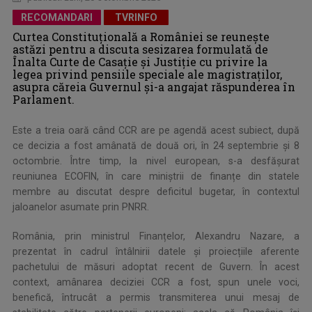
RECOMANDARI
TVRINFO
Curtea Constituțională a României se reunește
astăzi pentru a discuta sesizarea formulată de
Înalta Curte de Casație și Justiție cu privire la
legea privind pensiile speciale ale magistraților,
asupra căreia Guvernul și-a angajat răspunderea în
Parlament.
Este a treia oară când CCR are pe agendă acest subiect, după
ce decizia a fost amânată de două ori, în 24 septembrie și 8
octombrie. Între timp, la nivel european, s-a desfășurat
reuniunea ECOFIN, în care miniștrii de finanțe din statele
membre au discutat despre deficitul bugetar, în contextul
jaloanelor asumate prin PNRR.
România, prin ministrul Finanțelor, Alexandru Nazare, a
prezentat în cadrul întâlnirii datele și proiecțiile aferente
pachetului de măsuri adoptat recent de Guvern. În acest
context, amânarea deciziei CCR a fost, spun unele voci,
benefică, întrucât a permis transmiterea unui mesaj de