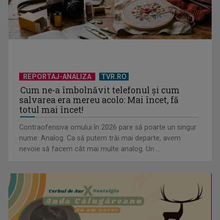
REPORTAJ-ANALIZA
TVR.RO
Cum ne-a îmbolnăvit telefonul și cum
România, pe primul loc în clasamentul mondial al consumului
salvarea era mereu acolo: Mai încet, fă
de alcool, ...
totul mai încet!
Contraofensiva omului în 2026 pare să poarte un singur
nume: Analog. Ca să putem trăi mai departe, avem
nevoie să facem cât mai multe analog. Un ...