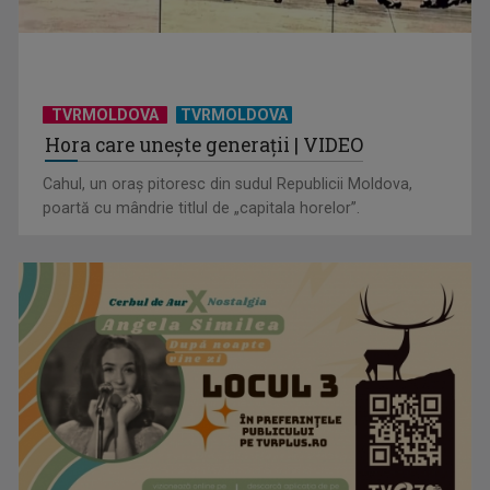
TVRMOLDOVA
TVRMOLDOVA
Hora care unește generații | VIDEO
Cahul, un oraș pitoresc din sudul Republicii Moldova,
poartă cu mândrie titlul de „capitala horelor”.
Visul începe la „Vedeta Familiei”! Au început înscrierile
pentru sezonul 9