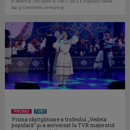
în direct la TVR Sport şi TVR 1. De 2 X Popovici: David,
dar şi Constantin, precum şi ...
"Robin Hood"-ul serialelor coreene: "Iljimae, hoţul fantomă",
la TVR 1
Un reper al cinematografiei mondiale, la TVR Cultural:
„Roma, oraș deschis”
PROMO
TVR1
Prima câştigătoare a trofeului „Vedeta
populară” şi-a aniversat la TVR majoratul