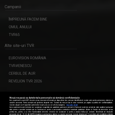
Campanii
ÎMPREUNĂ FACEM BINE
OMUL ANULUI
TVR65
Alte site-uri TVR
EUROVISION ROMÂNIA
TVR#ENESCU
CERBUL DE AUR
REVELION TVR 2026
Nouă ne pasă ca datele tale personale să rămână confidențiale
Modifică setările de confidențialitate
Noi și partenerii noștri
657
stocăm și/sau accesăm informații pe dispozitivul dvs., precum identificatorii cookie unici pentru prelucrarea datelor cu
caracter personal. Puteți accepta sau gestiona alegerile dvs. făcând clic mai jos sau în orice moment, pe pagina cu politica de confidențialitate.
Aceste alegeri vor fi raportate partenerilor noștri și nu vă vor afecta navigarea.
Mai multe detalii
Date de contact
Noi si partenerii nostri (retelele de socializare si agentiile de publicitate partenere, precum si furnizorii nostri de servicii de date analitice) prelucram
date pentru a permite website-ului sa functioneze, pentru a personaliza continutul si anunturile publicitare afisate in functie de interesele si/sau
profilul dvs., pentru a va oferi functionalitati aferente retelelor de socializare si pentru a analiza traficul pe website. Beneficiati de drepturile
prevazute de art. 15-22 din GDPR in legatura cu prelucrarea datelor cu caracter personal. Aceste drepturi pot fi exercitate prin modalitatea indicata