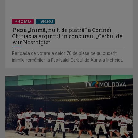
PROMO
TVR.RO
De peste 160 de ani în slujba culturii românești. Povestea
Piesa „Inimă, nu fi de piatră” a Corinei
Chiriac ia argintul în concursul „Cerbul de
„Societății” din ...
Aur Nostalgia”
Perioada de votare a celor 70 de piese ce au cucerit
inimile românilor la Festivalul Cerbul de Aur s-a încheiat.
Protest de amploare al fermierilor în Capitală