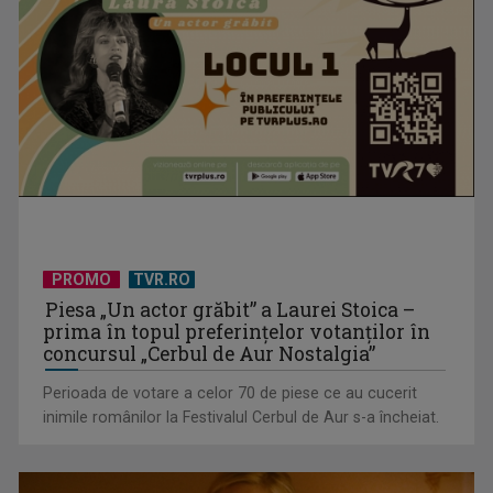
„Spune-mi”, piesa Monicăi Anghel – a patra cea mai votată
în concursul ...
PROMO
TVR.RO
Piesa „Un actor grăbit” a Laurei Stoica –
prima în topul preferinţelor votanţilor în
concursul „Cerbul de Aur Nostalgia”
Perioada de votare a celor 70 de piese ce au cucerit
inimile românilor la Festivalul Cerbul de Aur s-a încheiat.