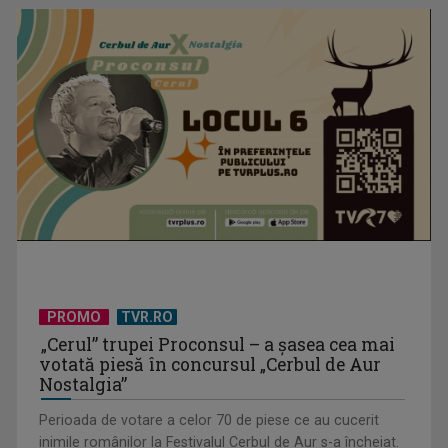
Cate Blanchett este „Blue Jasmine” – sâmbătă seară, la TVR
1
PROMO
TVR.RO
Spectacol total la TVR: David Popovici și tricolorii luptă
„Cerul” trupei Proconsul – a şasea cea mai
pentru aur la ...
votată piesă în concursul „Cerbul de Aur
Nostalgia”
Perioada de votare a celor 70 de piese ce au cucerit
inimile românilor la Festivalul Cerbul de Aur s-a încheiat.