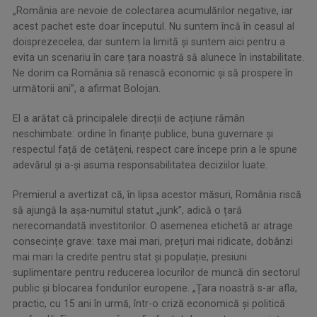
„România are nevoie de colectarea acumulărilor negative, iar
acest pachet este doar începutul. Nu suntem încă în ceasul al
doisprezecelea, dar suntem la limită și suntem aici pentru a
evita un scenariu în care țara noastră să alunece în instabilitate.
Ne dorim ca România să renască economic și să prospere în
următorii ani”, a afirmat Bolojan.
El a arătat că principalele direcții de acțiune rămân
neschimbate: ordine în finanțe publice, buna guvernare și
respectul față de cetățeni, respect care începe prin a le spune
adevărul și a-și asuma responsabilitatea deciziilor luate.
Premierul a avertizat că, în lipsa acestor măsuri, România riscă
să ajungă la așa-numitul statut „junk”, adică o țară
nerecomandată investitorilor. O asemenea etichetă ar atrage
consecințe grave: taxe mai mari, prețuri mai ridicate, dobânzi
mai mari la credite pentru stat și populație, presiuni
suplimentare pentru reducerea locurilor de muncă din sectorul
public și blocarea fondurilor europene. „Țara noastră s-ar afla,
practic, cu 15 ani în urmă, într-o criză economică și politică