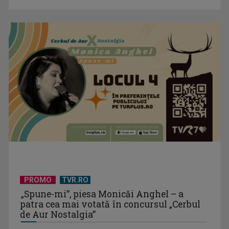
Prima câştigătoare a trofeului „Vedeta populară” şi-a
aniversat la TVR ...
PROMO
TVR.RO
„Spune-mi”, piesa Monicăi Anghel – a
patra cea mai votată în concursul „Cerbul
de Aur Nostalgia”
Perioada de votare a celor 70 de piese ce au cucerit