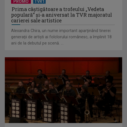
Prima câştigătoare a trofeului „Vedeta
Federația SANITAS suspendă temporar greva generală din
populară” şi-a aniversat la TVR majoratul
sistemul sanitar
carierei sale artistice
Alexandra Chira, un nume important aparţinând tinerei
generaţii de artişti ai folclorului românesc, a împlinit 18
ani de la debutul pe scenă. ...
„E cool să fii cult!”, în curând la TVR 1 și TVR 2