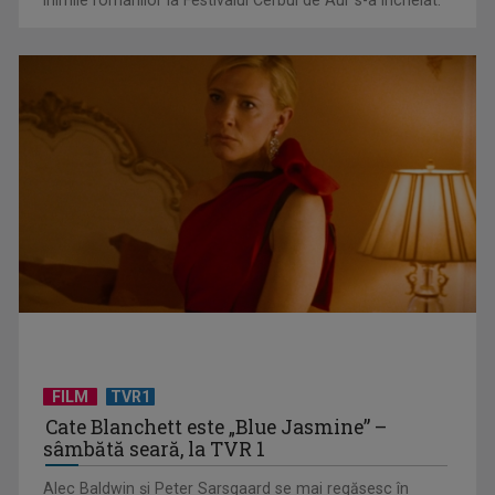
EVENIMENT ESTIVAL - Taberele ARC – Acolo unde începe
ACASĂ
FILM
TVR1
Cate Blanchett este „Blue Jasmine” –
sâmbătă seară, la TVR 1
Alec Baldwin şi Peter Sarsgaard se mai regăsesc în
distribuţia dramei a cărei regie e semnată de Woody