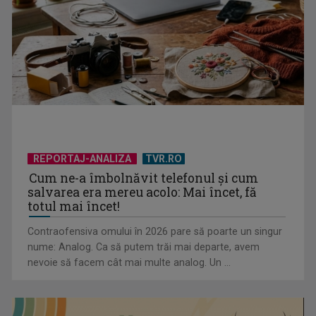
România, pe primul loc în clasamentul mondial al consumului
de alcool, ...
REPORTAJ-ANALIZA
TVR.RO
Cum ne-a îmbolnăvit telefonul și cum
salvarea era mereu acolo: Mai încet, fă
totul mai încet!
Contraofensiva omului în 2026 pare să poarte un singur
Serialul „Toate pânzele sus!” ne umple duminicile de
nume: Analog. Ca să putem trăi mai departe, avem
aventură, la TVR 2
nevoie să facem cât mai multe analog. Un ...