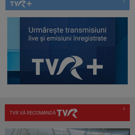
Cum ne-a îmbolnăvit telefonul și cum salvarea era mereu
acolo: Mai încet, fă ...
TVR VĂ RECOMANDĂ
Anda Călugăreanu cu „N-am noroc” – a cincea cea mai
votată piesă în ...