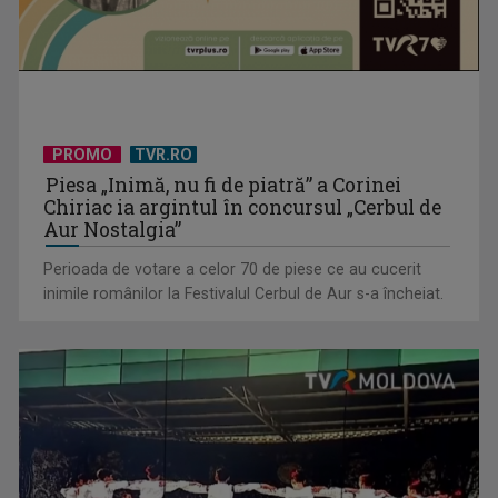
PROMO
TVR.RO
Piesa „Inimă, nu fi de piatră” a Corinei
Chiriac ia argintul în concursul „Cerbul de
Aur Nostalgia”
Perioada de votare a celor 70 de piese ce au cucerit
Protest de amploare al fermierilor în Capitală
inimile românilor la Festivalul Cerbul de Aur s-a încheiat.