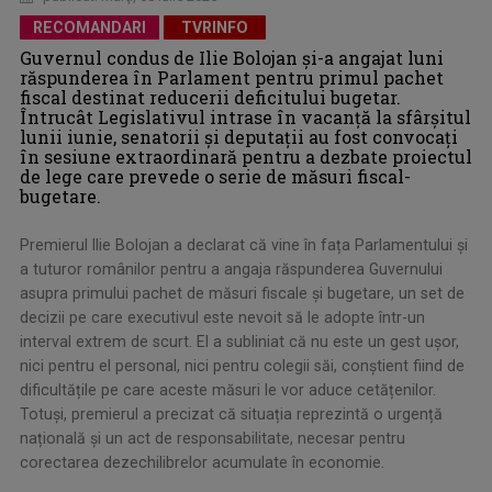
RECOMANDARI
TVRINFO
Guvernul condus de Ilie Bolojan și-a angajat luni
răspunderea în Parlament pentru primul pachet
fiscal destinat reducerii deficitului bugetar.
Întrucât Legislativul intrase în vacanță la sfârșitul
lunii iunie, senatorii și deputații au fost convocați
în sesiune extraordinară pentru a dezbate proiectul
de lege care prevede o serie de măsuri fiscal-
bugetare.
Premierul Ilie Bolojan a declarat că vine în fața Parlamentului și
a tuturor românilor pentru a angaja răspunderea Guvernului
asupra primului pachet de măsuri fiscale și bugetare, un set de
decizii pe care executivul este nevoit să le adopte într-un
interval extrem de scurt. El a subliniat că nu este un gest ușor,
nici pentru el personal, nici pentru colegii săi, conștient fiind de
dificultățile pe care aceste măsuri le vor aduce cetățenilor.
Totuși, premierul a precizat că situația reprezintă o urgență
națională și un act de responsabilitate, necesar pentru
corectarea dezechilibrelor acumulate în economie.