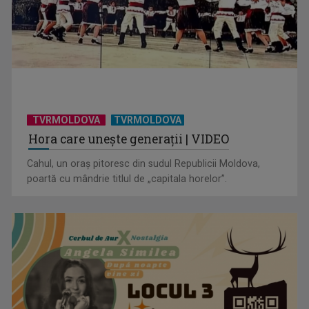
Visul începe la „Vedeta Familiei”! Au început înscrierile
pentru sezonul 9
TVRMOLDOVA
TVRMOLDOVA
Hora care unește generații | VIDEO
Cahul, un oraș pitoresc din sudul Republicii Moldova,
poartă cu mândrie titlul de „capitala horelor”.
Octavian Cotescu, în rolul maiorului Vigu, pus să rezolve
misterul unei ...