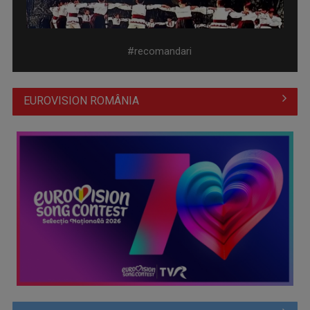
#recomandari
EUROVISION ROMÂNIA
Piesa Angelei Similea „După noapte vine zi” – pe podium şi
acum în inimile ...