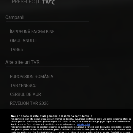
Campanii
ÎMPREUNĂ FACEM BINE
OMUL ANULUI
TVR65
Alte site-uri TVR
EUROVISION ROMÂNIA
TVR#ENESCU
CERBUL DE AUR
REVELION TVR 2026
Nouă ne pasă ca datele tale personale să rămână confidențiale
Modifică setările de confidențialitate
Noi și partenerii noștri
657
stocăm și/sau accesăm informații pe dispozitivul dvs., precum identificatorii cookie unici pentru prelucrarea datelor cu
caracter personal. Puteți accepta sau gestiona alegerile dvs. făcând clic mai jos sau în orice moment, pe pagina cu politica de confidențialitate.
Aceste alegeri vor fi raportate partenerilor noștri și nu vă vor afecta navigarea.
Mai multe detalii
Date de contact
Noi si partenerii nostri (retelele de socializare si agentiile de publicitate partenere, precum si furnizorii nostri de servicii de date analitice) prelucram
date pentru a permite website-ului sa functioneze, pentru a personaliza continutul si anunturile publicitare afisate in functie de interesele si/sau
profilul dvs., pentru a va oferi functionalitati aferente retelelor de socializare si pentru a analiza traficul pe website. Beneficiati de drepturile