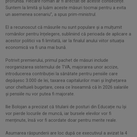
profundă. Fiecare român ar fi afectat de aceste consecințe.
Suntem la limită și luăm aceste măsuri tocmai pentru a evita
un asemenea scenariu”, a spus prim-ministrul.
El a recunoscut că măsurile nu sunt populare și a mulțumit
românilor pentru înțelegere, subliniind că perioada de aplicare a
acestor politici va fi limitată, iar la finalul anului viitor situația
economică va fi una mai bună.
Potrivit premierului, primul pachet de măsuri include
reorganizarea sistemului de TVA, majorarea unor accize,
introducerea contribuției la sănătate pentru pensiile care
depășesc 3.000 de lei, taxarea capitalurilor mari și înghețarea
unor cheltuieli bugetare, ceea ce înseamnă că în 2026 salariile
și pensiile nu vor putea fi majorate.
Ilie Bolojan a precizat că titularii de posturi din Educație nu își
vor pierde locurile de muncă, iar bursele elevilor vor fi
menținute, însă vor fi acordate doar pentru merite reale.
Asumarea răspunderii are loc după ce executivul a avizat la 4