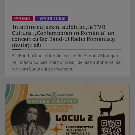
PROMO
TVRCULTURAL
Întâlnire cu jazz-ul autohton, la TVR
Cultural: „Contemporan în România”, un
concert cu Big Band-ul Radio România şi
invitaţii săi
Universitatea de Vară, la Băile Tușnad | VIDEO
Big Band-ul Radio România dirijat de Simona Strungaru
ne încântă cu cele mai noi creaţii de jazz autohtone, dar
me vom bucura şi de momentul ...
De peste 160 de ani în slujba culturii românești. Povestea
„Societății” din ...