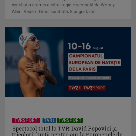
Allen. Vedem filmul sâmbătă, 8 august, de ...
TVR lansează un apel pentru proiecte de emisiuni
"Robin Hood"-ul serialelor coreene: "Iljimae, hoţul fantomă",
la TVR 1
TVRSPORT
TVR1
TVRSPORT
Spectacol total la TVR: David Popovici și
tricolorii luptă pentru aur la Europenele de
Natație de la Paris