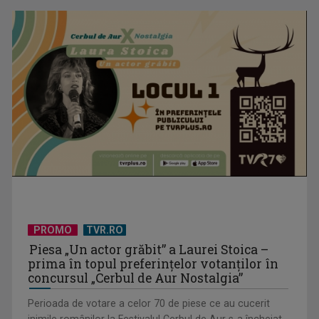
„Spune-mi”, piesa Monicăi Anghel – a patra cea mai votată
în concursul ...
PROMO
TVR.RO
Piesa „Un actor grăbit” a Laurei Stoica –
prima în topul preferinţelor votanţilor în
concursul „Cerbul de Aur Nostalgia”
CONCACAF respinge planul FIFA de privatizare parțială a
activităților comerciale
Perioada de votare a celor 70 de piese ce au cucerit
inimile românilor la Festivalul Cerbul de Aur s-a încheiat.