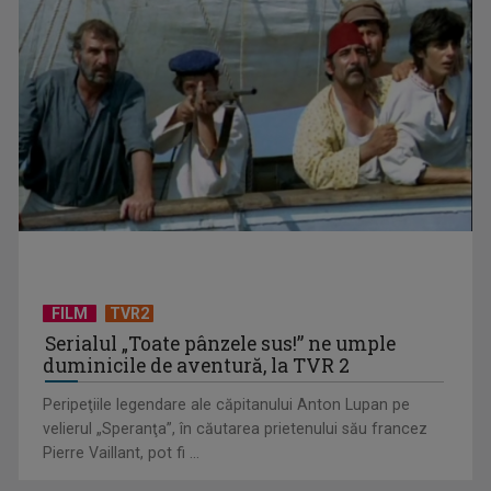
„Cerul” trupei Proconsul – a şasea cea mai votată piesă în
concursul „Cerbul ...
FILM
TVR2
Serialul „Toate pânzele sus!” ne umple
duminicile de aventură, la TVR 2
Peripeţiile legendare ale căpitanului Anton Lupan pe
velierul „Speranţa”, în căutarea prietenului său francez
Pierre Vaillant, pot fi ...