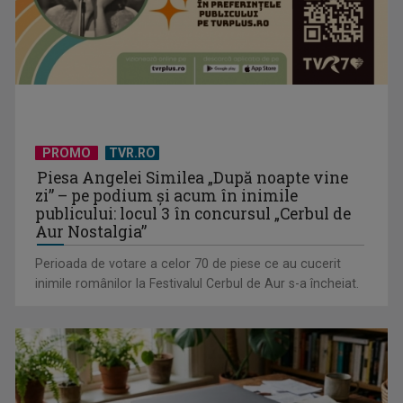
PROMO
TVR.RO
Piesa Angelei Similea „După noapte vine
zi” – pe podium şi acum în inimile
„Brazilia – întoarcerea la pădure”: salvarea vine din
publicului: locul 3 în concursul „Cerbul de
înţelepciunea veche, ...
Aur Nostalgia”
Perioada de votare a celor 70 de piese ce au cucerit
inimile românilor la Festivalul Cerbul de Aur s-a încheiat.