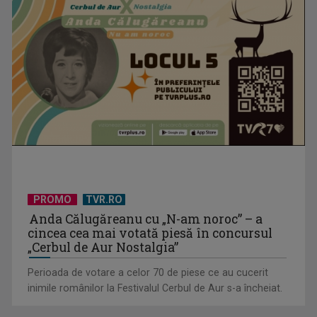
Piesa „Un actor grăbit” a Laurei Stoica – prima în topul
preferinţelor ...
PROMO
TVR.RO
Anda Călugăreanu cu „N-am noroc” – a
cincea cea mai votată piesă în concursul
„Cerbul de Aur Nostalgia”
Perioada de votare a celor 70 de piese ce au cucerit
inimile românilor la Festivalul Cerbul de Aur s-a încheiat.