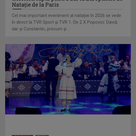
Cel mai important eveniment al nataţiei în 2026 se vede
în direct la TVR Sport şi TVR 1. De 2 X Popovici: David,
dar şi Constantin, precum şi ...
Un reper al cinematografiei mondiale, la TVR Cultural:
„Roma, oraș deschis”
PROMO
TVR1