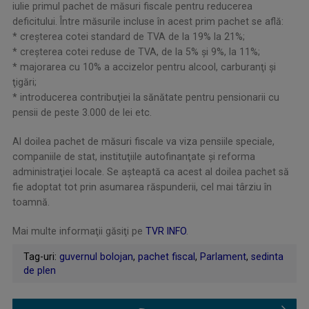
iulie primul pachet de măsuri fiscale pentru reducerea
deficitului. Între măsurile incluse în acest prim pachet se află:
* creşterea cotei standard de TVA de la 19% la 21%;
* creşterea cotei reduse de TVA, de la 5% şi 9%, la 11%;
* majorarea cu 10% a accizelor pentru alcool, carburanţi şi
ţigări;
* introducerea contribuţiei la sănătate pentru pensionarii cu
pensii de peste 3.000 de lei etc.
Al doilea pachet de măsuri fiscale va viza pensiile speciale,
companiile de stat, instituţiile autofinanţate şi reforma
administraţiei locale. Se aşteaptă ca acest al doilea pachet să
fie adoptat tot prin asumarea răspunderii, cel mai târziu în
toamnă.
Mai multe informaţii găsiţi pe
TVR INFO
.
Tag-uri:
guvernul bolojan
,
pachet fiscal
,
Parlament
,
sedinta
de plen