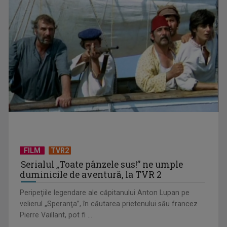
CONCACAF respinge planul FIFA de privatizare parțială a
activităților comerciale
FILM
TVR2
Serialul „Toate pânzele sus!” ne umple
duminicile de aventură, la TVR 2
Peripeţiile legendare ale căpitanului Anton Lupan pe
velierul „Speranţa”, în căutarea prietenului său francez
Pierre Vaillant, pot fi ...