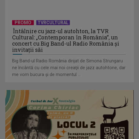
PROMO
TVRCULTURAL
Protest de amploare al fermierilor în Capitală
Întâlnire cu jazz-ul autohton, la TVR
Cultural: „Contemporan în România”, un
concert cu Big Band-ul Radio România şi
invitaţii săi
Big Band-ul Radio România dirijat de Simona Strungaru
ne încântă cu cele mai noi creaţii de jazz autohtone, dar
me vom bucura şi de momentul ...
Visul începe la „Vedeta Familiei”! Au început înscrierile
pentru sezonul 9