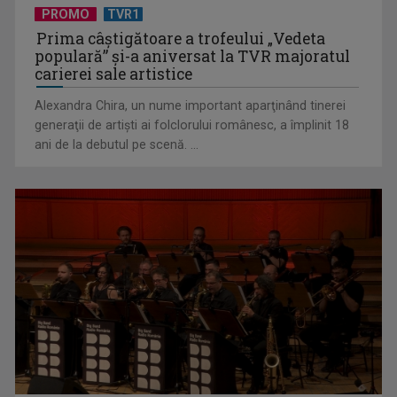
PROMO
TVR1
Prima câştigătoare a trofeului „Vedeta
populară” şi-a aniversat la TVR majoratul
carierei sale artistice
Alexandra Chira, un nume important aparţinând tinerei
generaţii de artişti ai folclorului românesc, a împlinit 18
ani de la debutul pe scenă. ...
De peste 160 de ani în slujba culturii românești. Povestea
„Societății” din ...