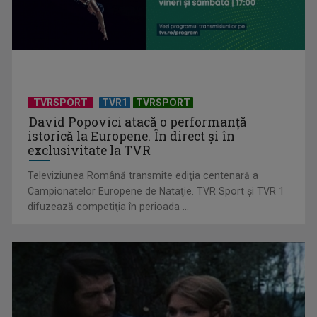
Piesa Angelei Similea „După noapte vine zi” – pe podium şi
acum în inimile ...
TVRSPORT
TVR1
TVRSPORT
David Popovici atacă o performanţă
istorică la Europene. În direct şi în
exclusivitate la TVR
Televiziunea Română transmite ediţia centenară a
Campionatelor Europene de Nataţie. TVR Sport şi TVR 1
difuzează competiţia în perioada ...
Cum ne-a îmbolnăvit telefonul și cum salvarea era mereu
acolo: Mai încet, fă ...