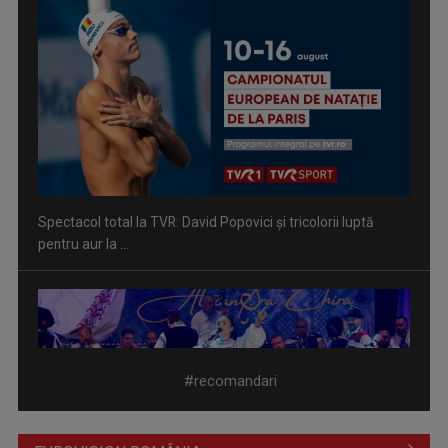
Spectacol total la TVR: David Popovici și tricolorii luptă
pentru aur la ...
Prima câştigătoare a trofeului „Vedeta populară” şi-a
aniversat la TVR ...
#recomandari