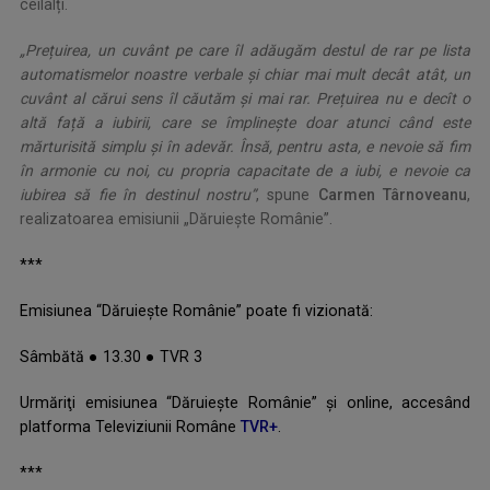
ceilalți.
„Prețuirea, un cuvânt pe care îl adăugăm destul de rar pe lista
automatismelor noastre verbale și chiar mai mult decât atât, un
cuvânt al cărui sens îl căutăm și mai rar. Prețuirea nu e decît o
altă față a iubirii, care se împlinește doar atunci când este
mărturisită simplu și în adevăr. Însă, pentru asta, e nevoie să fim
în armonie cu noi, cu propria capacitate de a iubi, e nevoie ca
iubirea să fie în destinul nostru”
, spune
Carmen Târnoveanu
,
realizatoarea emisiunii „Dăruieşte Românie”.
***
Emisiunea “Dăruieşte Românie” poate fi vizionată:
Sâmbătă ● 13.30 ● TVR 3
Urmăriţi emisiunea “Dăruieşte Românie” şi online, accesând
platforma Televiziunii Române
TVR+
.
***