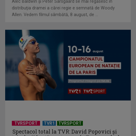
Alec Baldwin şi Peter Sarsgaard se mai regăsesc în
Un reper al cinematografiei mondiale, la TVR Cultural:
distribuţia dramei a cărei regie e semnată de Woody
„Roma, oraș deschis”
Allen. Vedem filmul sâmbătă, 8 august, de ...
Federația SANITAS suspendă temporar greva generală din
sistemul sanitar
TVRSPORT
TVR1
TVRSPORT
Spectacol total la TVR: David Popovici și