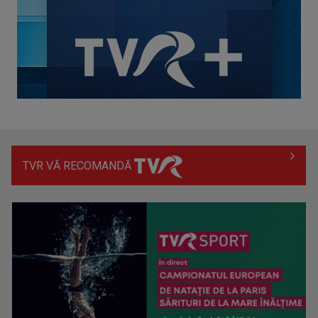
concursul ...
TVR VĂ RECOMANDĂ
Hora care unește generații | VIDEO