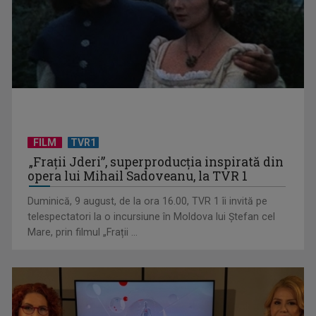
FILM
TVR1
„Frații Jderi”, superproducția inspirată din
Anda Călugăreanu cu „N-am noroc” – a cincea cea mai
opera lui Mihail Sadoveanu, la TVR 1
votată piesă în ...
Duminică, 9 august, de la ora 16.00, TVR 1 îi invită pe
telespectatori la o incursiune în Moldova lui Ștefan cel
Mare, prin filmul „Frații ...