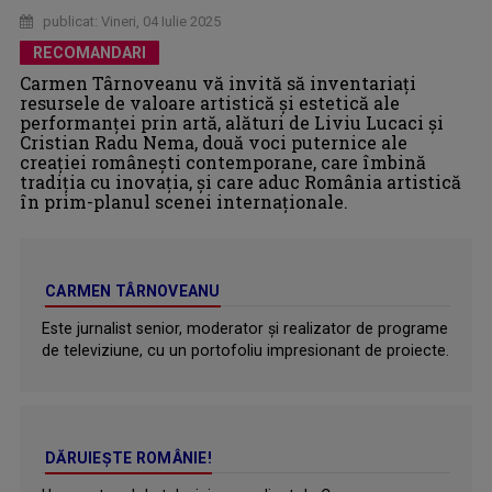
publicat: Vineri, 04 Iulie 2025
RECOMANDARI
Carmen Târnoveanu vă invită să inventariaţi
resursele de valoare artistică şi estetică ale
performanţei prin artă, alături de Liviu Lucaci și
Cristian Radu Nema, două voci puternice ale
creației românești contemporane, care îmbină
tradiția cu inovația, și care aduc România artistică
în prim-planul scenei internaționale.
CARMEN TÂRNOVEANU
Este jurnalist senior, moderator și realizator de programe
de televiziune, cu un portofoliu impresionant de proiecte.
DĂRUIEȘTE ROMÂNIE!