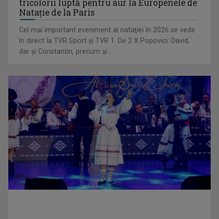
tricolorii luptă pentru aur la Europenele de
Natație de la Paris
Cel mai important eveniment al nataţiei în 2026 se vede
în direct la TVR Sport şi TVR 1. De 2 X Popovici: David,
dar şi Constantin, precum şi ...
„E cool să fii cult!”, în curând la TVR 1 și TVR 2
Universitatea de Vară, la Băile Tușnad | VIDEO