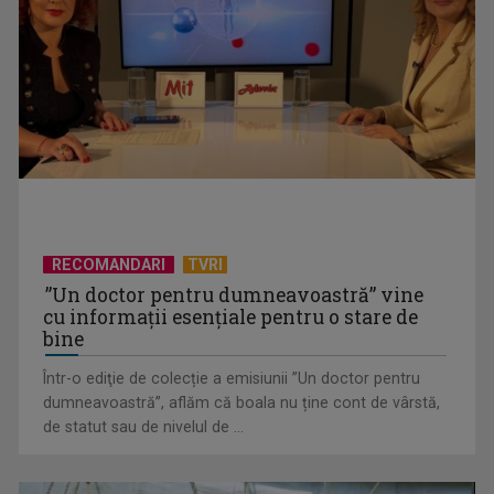
„Cerul” trupei Proconsul – a şasea cea mai votată piesă în
concursul „Cerbul ...
RECOMANDARI
TVRI
”Un doctor pentru dumneavoastră” vine
cu informații esențiale pentru o stare de
bine
Într-o ediţie de colecție a emisiunii ”Un doctor pentru
dumneavoastră”, aflăm că boala nu ține cont de vârstă,
„Spune-mi”, piesa Monicăi Anghel – a patra cea mai votată
de statut sau de nivelul de ...
în concursul ...