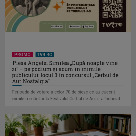
Serialul „Toate pânzele sus!” ne umple duminicile de
PROMO
TVR.RO
aventură, la TVR 2
Piesa Angelei Similea „După noapte vine
zi” – pe podium şi acum în inimile
publicului: locul 3 în concursul „Cerbul de
Aur Nostalgia”
Perioada de votare a celor 70 de piese ce au cucerit
inimile românilor la Festivalul Cerbul de Aur s-a încheiat.