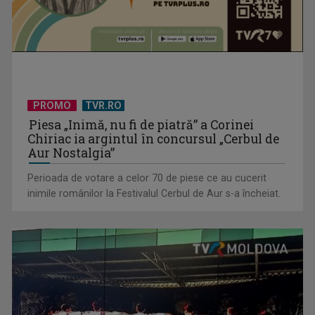
PROMO
TVR.RO
Piesa „Inimă, nu fi de piatră” a Corinei
David Popovici atacă o performanţă istorică la Europene. În
Chiriac ia argintul în concursul „Cerbul de
direct şi în ...
Aur Nostalgia”
Perioada de votare a celor 70 de piese ce au cucerit
inimile românilor la Festivalul Cerbul de Aur s-a încheiat.