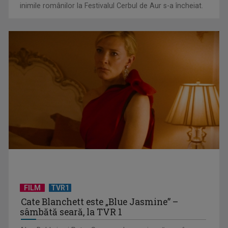
inimile românilor la Festivalul Cerbul de Aur s-a încheiat.
"Robin Hood"-ul serialelor coreene: "Iljimae, hoţul fantomă",
la TVR 1
FILM
TVR1
Cate Blanchett este „Blue Jasmine” –
sâmbătă seară, la TVR 1