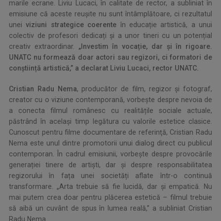
marile ecrane. Liviu Lucaci, în calitate de rector, a subliniat în
emisiune că aceste reușite nu sunt întâmplătoare, ci rezultatul
unei
viziuni strategice coerente
în educație artistică, a unui
colectiv de profesori dedicați și a unor tineri cu un potențial
creativ extraordinar.
„Investim în vocație, dar și în rigoare.
UNATC nu formează doar actori sau regizori, ci formatori de
conștiință artistică,” a declarat Liviu Lucaci, rector UNATC.
Cristian Radu Nema
, producător de film, regizor şi fotograf,
creator cu o viziune contemporană, vorbeşte despre nevoia de
a conecta filmul românesc cu realitățile sociale actuale,
păstrând în același timp legătura cu valorile estetice clasice.
Cunoscut pentru filme documentare de referinţă, Cristian Radu
Nema este unul dintre promotorii unui dialog direct cu publicul
contemporan. În cadrul emisiunii, vorbeşte despre provocările
generației tinere de artiști, dar și despre responsabilitatea
regizorului în fața unei societăți aflate într-o continuă
transformare. „Arta trebuie să fie lucidă, dar și empatică. Nu
mai putem crea doar pentru plăcerea estetică – filmul trebuie
să aibă un cuvânt de spus în lumea reală,” a subliniat Cristian
Radu Nema.