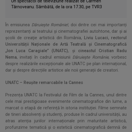
Un spectacol de televiziune realizat de Carmen
Târnoveanu. Sâmbătă, de la ora 17.30, pe TVR3
În emisiunea
Dăruiește Românie!
, doi dintre cei mai importanți
reprezentanți ai teatrului și cinematografiei autohtone, dar şi ai
şcolii de creaţie artistică din România,
Liviu Lucaci, rectorul
Universității Naționale de Artă Teatrală și Cinematografică
„Ion Luca Caragiale” (UNATC)
, și
cineastul Cristian Radu
Nema
, invitați în cadrul emisiunii
Dăruiește Românie
, vorbesc
despre realizările excepționale ale UNATC pe plan internațional,
dar și despre direcțiile artistice ale noii generații de creatori.
UNATC – Reușite remarcabile la Cannes
Prezența UNATC la Festivalul de Film de la Cannes, unul dintre
cele mai prestigioase evenimente cinematografice din lume, a
marcat o etapă de referință în istoria instituției. Filme semnate
de tineri absolvenți și studenți, produse în cadrul universității, au
atras atenția juriilor internaționale prin maturitate artistică,
profunzime tematică și o estetică cinematografică demnă de