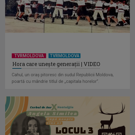
„Frații Jderi”, superproducția inspirată din opera lui Mihail
Sadoveanu, la ...
TVRMOLDOVA
TVRMOLDOVA
Hora care unește generații | VIDEO
Cahul, un oraș pitoresc din sudul Republicii Moldova,
poartă cu mândrie titlul de „capitala horelor”.
”Un doctor pentru dumneavoastră” vine cu informații
esențiale pentru o stare ...