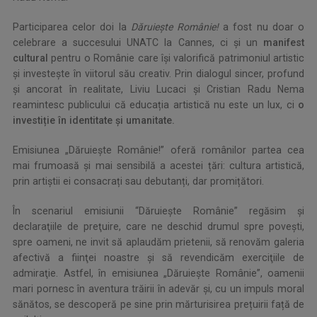
Participarea celor doi la
Dăruiește Românie!
a fost nu doar o
celebrare a succesului UNATC la Cannes, ci și un
manifest
cultural
pentru o Românie care își valorifică patrimoniul artistic
și investește în viitorul său creativ. Prin dialogul sincer, profund
și ancorat în realitate, Liviu Lucaci și Cristian Radu Nema
reamintesc publicului că educația artistică nu este un lux, ci
o
investiție în identitate și umanitate.
Emisiunea „Dăruiește Românie!” oferă românilor partea cea
mai frumoasă și mai sensibilă a acestei țări: cultura artistică,
prin artiștii ei consacrați sau debutanți, dar promițători.
În scenariul emisiunii “Dăruieşte Românie” regăsim şi
declaraţiile de preţuire, care ne deschid drumul spre poveşti,
spre oameni, ne invit să aplaudăm prietenii, să renovăm galeria
afectivă a fiinţei noastre şi să revendicăm exerciţiile de
admiraţie. Astfel, în emisiunea „Dăruieşte Românie”, oamenii
mari pornesc în aventura trăirii în adevăr și, cu un impuls moral
sănătos, se descoperă pe sine prin mărturisirea prețuirii față de