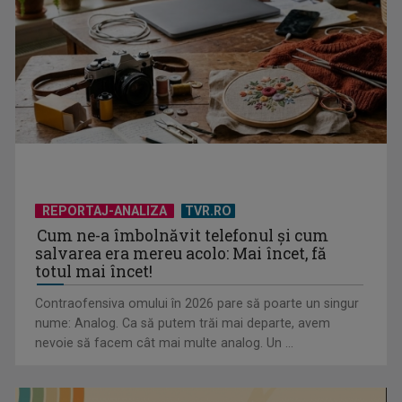
Piesa „Un actor grăbit” a Laurei Stoica – prima în topul
preferinţelor ...
REPORTAJ-ANALIZA
TVR.RO
Cum ne-a îmbolnăvit telefonul și cum
salvarea era mereu acolo: Mai încet, fă
totul mai încet!
Contraofensiva omului în 2026 pare să poarte un singur
nume: Analog. Ca să putem trăi mai departe, avem
nevoie să facem cât mai multe analog. Un ...