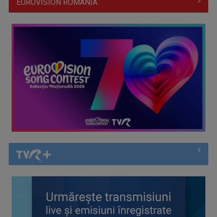
EUROVISION ROMÂNIA
Întâlnire cu jazz-ul autohton, la TVR Cultural: „Contemporan
în România”, un ...
Piesa „Inimă, nu fi de piatră” a Corinei Chiriac ia argintul în