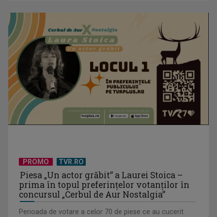
EVENIMENT ESTIVAL - Taberele ARC – Acolo unde începe
ACASĂ
PROMO
TVR.RO
TVR lansează un apel pentru proiecte de emisiuni
Piesa „Un actor grăbit” a Laurei Stoica –
prima în topul preferinţelor votanţilor în
concursul „Cerbul de Aur Nostalgia”
Perioada de votare a celor 70 de piese ce au cucerit