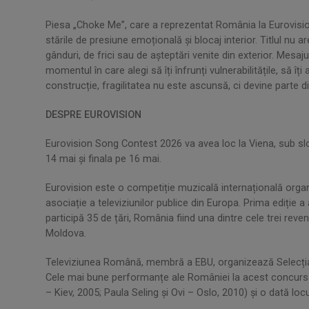
Piesa „Choke Me”, care a reprezentat România la Eurovisio
stările de presiune emoțională și blocaj interior. Titlul nu ar
gânduri, de frici sau de așteptări venite din exterior. Mesaj
momentul în care alegi să îți înfrunți vulnerabilitățile, să îți 
construcție, fragilitatea nu este ascunsă, ci devine parte 
DESPRE EUROVISION
Eurovision Song Contest 2026 va avea loc la Viena, sub sl
14 mai și finala pe 16 mai.
Eurovision este o competiție muzicală internațională org
asociație a televiziunilor publice din Europa. Prima ediție a 
participă 35 de țări, România fiind una dintre cele trei reven
Moldova.
Televiziunea Română, membră a EBU, organizează Selecția N
Cele mai bune performanțe ale României la acest concurs a
– Kiev, 2005; Paula Seling și Ovi – Oslo, 2010) și o dată locu