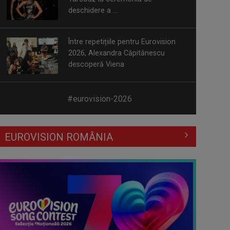
Între repetițiile pentru Eurovision
2026, Alexandra Căpitănescu
descoperă Viena
Alexandra Căpitănescu, prima
repetiție pe scena Eurovision 2026
#eurovision-2026
Delegaţia României pleacă la Viena
pentru Eurovision 2026
EUROVISION ROMÂNIA
Giulia Nahmany şi Daniel Nuţă
prezintă finala Selecţiei Naţionale
TVR continuă seria dezbaterilor