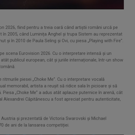
n 2026, fiind pentru a treia oară când artiștii români urcă pe
it în 2005, când Luminița Anghel și trupa Sistem au reprezentat
t și în 2010 de Paula Seling și Ovi, cu piesa „Playing with Fire”.
 scena Eurovision 2026. Cu o interpretare intensă și un
t publicul european, cât și juriile internaționale, într-un show
 Română.
itmurile piesei „Choke Me”. Cu o interpretare vocală
l memorabil, artista a reușit să ridice sala în picioare și să
ă. Piesa „Choke Me” a adus atât aplauze puternice în arenă, cât
c al Alexandrei Căpitănescu a fost apreciat pentru autenticitate,
 Austria și prezentată de Victoria Swarovski și Michael
0 de ani de la lansarea competiției.