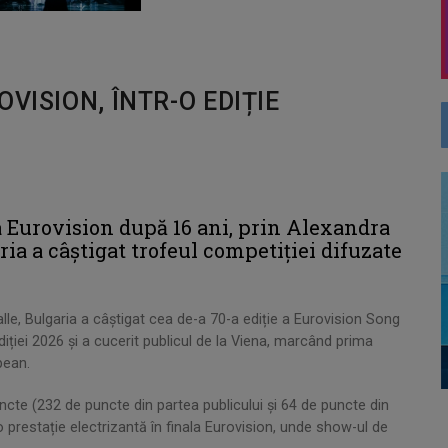
VISION, ÎNTR-O EDIȚIE
ta Eurovision după 16 ani, prin Alexandra
ia a câștigat trofeul competiției difuzate
le, Bulgaria a câștigat cea de-a 70-a ediție a Eurovision Song
iției 2026 și a cucerit publicul de la Viena, marcând prima
pean.
ncte (232 de puncte din partea publicului și 64 de puncte din
o prestație electrizantă în finala Eurovision, unde show-ul de