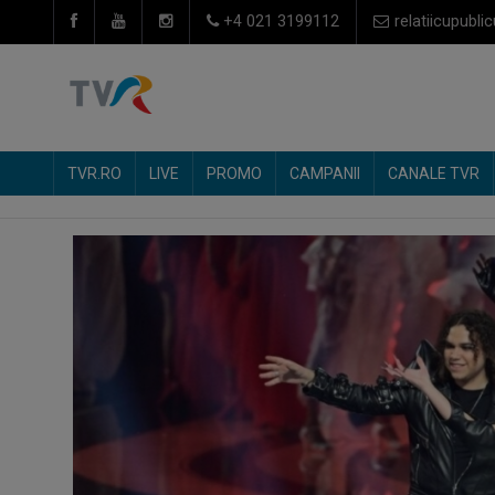
+4 021 3199112
relatiicupublic
TVR.RO
LIVE
PROMO
CAMPANII
CANALE TVR