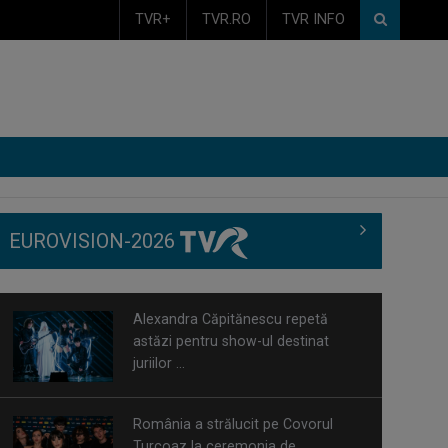
TVR+
TVR.RO
TVR INFO
EUROVISION-2026
Alexandra Căpitănescu repetă
astăzi pentru show-ul destinat
juriilor ...
România a strălucit pe Covorul
Turcoaz la ceremonia de
deschidere a ...