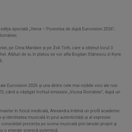
t ediția specială „Viena – Povestea de după Eurovision 2026”,
 României.
iei, pe Crina Mardare și pe Zoli Toth, care a obținut locul 3
el. Alături de ei, în platou se vor afla Bogdan Stănescu zi Kyrie
6.
e Eurovision 2026 și una dintre cele mai vizibile voci ale noii
2023, când a câștigat trofeul emisiunii „Vocea României”, după un
a master în fizică medicală, Alexandra îmbină un profil academic
și identitatea muzicală în jurul autenticității și al expresiei
a consolidat prezența pe scena muzicală prin lansări proprii și
cu o energie scenică puternică.