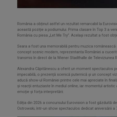
România a obținut astfel un rezultat remarcabil la Eurovisio
această poziție a podiumului. Prima clasare în Top 3 a ven
România cu piesa „Let Me Try”. Același rezultat a fost obținu
Seara a fost una memorabilă pentru muzica românească pe
concept scenic modern, reprezentanta României a cucerit atâ
transmis în direct de la Wiener Stadthalle de Televiziunea
Alexandra Căpitănescu a oferit un moment spectaculos pe r
impecabilă, o prezență scenică puternică și un concept vizua
aducă show-ul României printre cele mai apreciate în final
și reacții entuziaste în mediul online, iar momentul artisti
emoție și forța interpretării.
Ediția din 2026 a concursului Eurovision a fost găzduită de
Ostrowski, într-un show spectaculos dedicat aniversării a 7