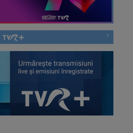
„Eurovision - Pro și Contra”
Antonio Pican și Wrs completează
lineup-ul finalei Selecției Naționale
Eurovision România: Juriul a decis
zece finaliști ai Selecției Naționale
TVR ridică cortina „Atelierului
deschis Eurovision 2026”
Eurovision România și-a ales
semifinaliștii