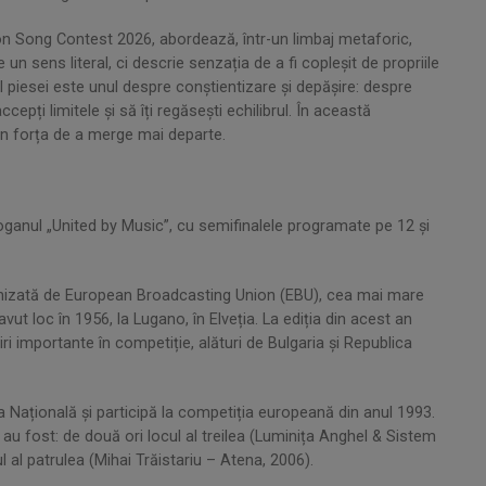
n Song Contest 2026, abordează, într-un limbaj metaforic,
e un sens literal, ci descrie senzația de a fi copleșit de propriile
ul piesei este unul despre conștientizare și depășire: despre
accepți limitele și să îți regăsești echilibrul. În această
din forța de a merge mai departe.
oganul „United by Music”, cu semifinalele programate pe 12 și
anizată de European Broadcasting Union (EBU), cea mai mare
avut loc în 1956, la Lugano, în Elveția. La ediția din acest an
iri importante în competiție, alături de Bulgaria și Republica
ațională și participă la competiția europeană din anul 1993.
u fost: de două ori locul al treilea (Luminița Anghel & Sistem
l al patrulea (Mihai Trăistariu – Atena, 2006).