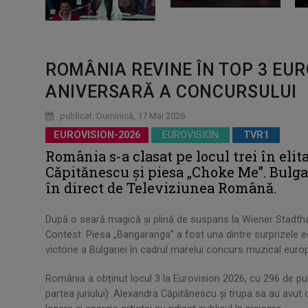
ROMÂNIA REVINE ÎN TOP 3 EURO
ANIVERSARĂ A CONCURSULUI
publicat: Duminică, 17 Mai 2026
EUROVISION-2026
EUROVISION
TVR1
România s-a clasat pe locul trei în eli
Căpitănescu și piesa „Choke Me”. Bulgar
în direct de Televiziunea Română.
După o seară magică și plină de suspans la Wiener Stadthal
Contest. Piesa „Bangaranga” a fost una dintre surprizele ed
victorie a Bulgariei în cadrul marelui concurs muzical euro
România a obținut locul 3 la Eurovision 2026, cu 296 de pu
partea juriului). Alexandra Căpitănescu și trupa sa au avut 