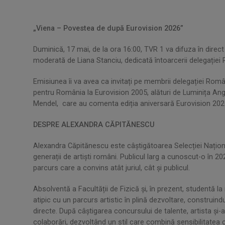
„Viena – Povestea de după Eurovision 2026”
Duminică, 17 mai, de la ora 16:00, TVR 1 va difuza în direc
moderată de Liana Stanciu, dedicată întoarcerii delegației
Emisiunea îi va avea ca invitați pe membrii delegației Român
pentru România la Eurovision 2005, alături de Luminița Angh
Mendel, care au comenta ediția aniversară Eurovision 202
DESPRE ALEXANDRA CĂPITĂNESCU
Alexandra Căpitănescu este câștigătoarea Selecției Național
generații de artiști români. Publicul larg a cunoscut-o în 
parcurs care a convins atât juriul, cât și publicul.
Absolventă a Facultății de Fizică și, în prezent, studentă l
atipic cu un parcurs artistic în plină dezvoltare, construindu-
directe. După câștigarea concursului de talente, artista și-
colaborări, dezvoltând un stil care combină sensibilitatea 