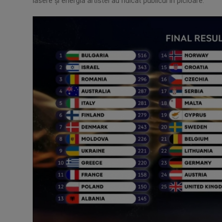
lasere și energia artistei au ridicat publicul în picioare.