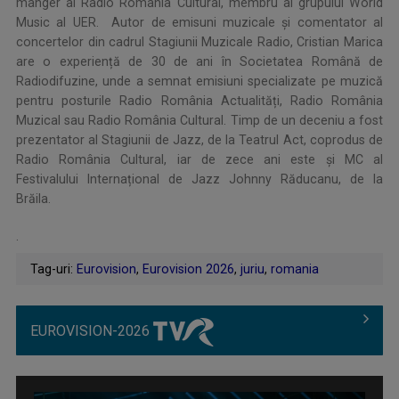
manger al Radio România Cultural, membru al grupului World
Music al UER. Autor de emisuni muzicale și comentator al
concertelor din cadrul Stagiunii Muzicale Radio, Cristian Marica
are o experiență de 30 de ani în Societatea Română de
Radiodifuzine, unde a semnat emisiuni specializate pe muzică
pentru posturile Radio România Actualități, Radio România
Muzical sau Radio România Cultural. Timp de un deceniu a fost
prezentator al Stagiunii de Jazz, de la Teatrul Act, coprodus de
Radio România Cultural, iar de zece ani este și MC al
Festivalului Internațional de Jazz Johnny Răducanu, de la
Brăila.
.
Tag-uri:
Eurovision
,
Eurovision 2026
,
juriu
,
romania
EUROVISION-2026