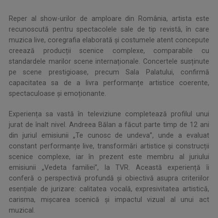
Reper al show-urilor de amploare din România, artista este
recunoscută pentru spectacolele sale de tip revistă, în care
muzica live, coregrafia elaborată și costumele atent concepute
creează producții scenice complexe, comparabile cu
standardele marilor scene internaționale. Concertele susținute
pe scene prestigioase, precum Sala Palatului, confirmă
capacitatea sa de a livra performanțe artistice coerente,
spectaculoase și emoționante.
Experiența sa vastă în televiziune completează profilul unui
jurat de înalt nivel. Andreea Bălan a făcut parte timp de 12 ani
din juriul emisiunii „Te cunosc de undeva”, unde a evaluat
constant performanțe live, transformări artistice și construcții
scenice complexe, iar în prezent este membru al juriului
emisiunii „Vedeta familiei”, la TVR. Această experiență îi
conferă o perspectivă profundă și obiectivă asupra criteriilor
esențiale de jurizare: calitatea vocală, expresivitatea artistică,
carisma, mișcarea scenică și impactul vizual al unui act
muzical.