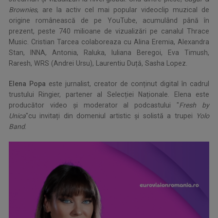
Brownies
, are la activ cel mai popular videoclip muzical de
origine românească de pe YouTube, acumulând până în
prezent, peste 740 milioane de vizualizări pe canalul Thrace
Music. Cristian Tarcea colaboreaza cu Alina Eremia, Alexandra
Stan, INNA, Antonia, Raluka, Iuliana Beregoi, Eva Timush,
Raresh, WRS (Andrei Ursu), Laurentiu Duță, Sasha Lopez.
Elena Popa
este jurnalist, creator de conținut digital în cadrul
trustului Ringier, partener al Selecției Naționale. Elena este
producător video și moderator al podcastului "
Fresh by
Unica
"cu invitați din domeniul artistic și solistă a trupei
Yolo
Band
.