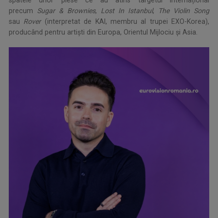
precum
Sugar & Brownies
,
Lost In Istanbul
,
The Violin Song
sau
Rover
(interpretat de KAI, membru al trupei EXO-Korea),
producând pentru artiști din Europa, Orientul Mijlociu și Asia.