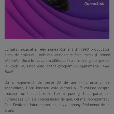
Jurnalist muzical la Televiziunea Română din 1990, producător
a mii de emisiuni - cele mai cunoscute fiind
Remix
și
Timpul
chitarelor
,
Doru Ionescu
s-a alăturat, în ultimii ani, și echipei de
la Rock FM, unde este gazda programului săptămânal "
Puls
Rock
".
Cu o experiență de peste 35 de ani în jurnalismul de
specialitate, Doru Ionescu este autorul a 17 volume despre
muzica românească rock, folk și jazz și face parte din
numeroase jurii ale concursurilor de gen, cel mai reprezentativ
fiind Festivalul Internațional de Jazz Johnny Răducanu de la
Brăila.