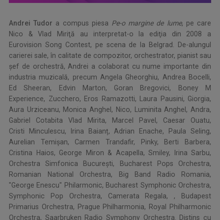
Andrei Tudor
a compus piesa
Pe-o margine de lume
, pe care
Nico & Vlad Miriţă au interpretat-o la ediţia din 2008 a
Eurovision Song Contest, pe scena de la Belgrad. De-alungul
carierei sale, în calitate de compozitor, orchestrator, pianist sau
şef de orchestră, Andrei a colaborat cu nume importante din
industria muzicală, precum Angela Gheorghiu, Andrea Bocelli,
Ed Sheeran, Edvin Marton, Goran Bregovici, Boney M
Experience, Zucchero, Eros Ramazotti, Laura Pausini, Giorgia,
Aura Urziceanu, Monica Anghel, Nico, Luminita Anghel, Andra,
Gabriel Cotabita Vlad Mirita, Marcel Pavel, Caesar Ouatu,
Cristi Minculescu, Irina Baianț, Adrian Enache, Paula Seling,
Aurelian Temișan, Carmen Trandafir, Pinky, Berti Barbera,
Cristina Haios, George Miron & Acapella, Smiley, Irina Sarbu,
Orchestra Simfonica București, Bucharest Pops Orchestra,
Romanian National Orchestra, Big Band Radio Romania,
"George Enescu" Philarmonic, Bucharest Symphonic Orchestra,
Symphonic Pop Orchestra, Camerata Regala, , Budapest
Primarius Orchestra, Prague Philharmonia, Royal Philharmonic
Orchestra, Saarbruken Radio Symphony Orchestra. Distins cu