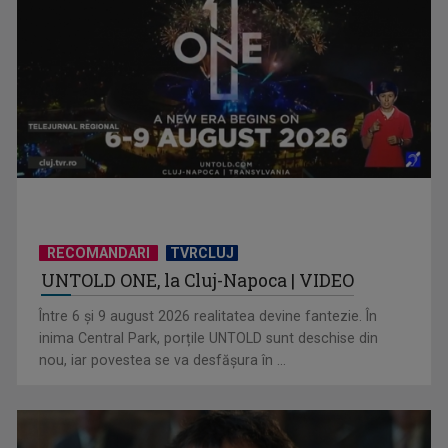
RECOMANDARI
TVRCLUJ
Eurovision România: Juriul a decis zece finaliști ai Selecției
UNTOLD ONE, la Cluj-Napoca | VIDEO
Naționale
Între 6 și 9 august 2026 realitatea devine fantezie. În
inima Central Park, porțile UNTOLD sunt deschise din
nou, iar povestea se va desfășura în ...