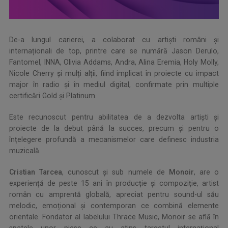
De-a lungul carierei, a colaborat cu artiști români și
internaționali de top, printre care se numără Jason Derulo,
Fantomel, INNA, Olivia Addams, Andra, Alina Eremia, Holy Molly,
Nicole Cherry și mulți alții, fiind implicat în proiecte cu impact
major în radio și în mediul digital, confirmate prin multiple
certificări Gold și Platinum.
Este recunoscut pentru abilitatea de a dezvolta artiști și
proiecte de la debut până la succes, precum și pentru o
înțelegere profundă a mecanismelor care definesc industria
muzicală.
Cristian Tarcea
, cunoscut și sub numele de
Monoir
, are o
experiență de peste 15 ani în producție și compoziție, artist
român cu amprentă globală, apreciat pentru sound-ul său
melodic, emoțional și contemporan ce combină elemente
orientale. Fondator al labelului Thrace Music, Monoir se află în
spatele unor piese ce au atins targetul internațional