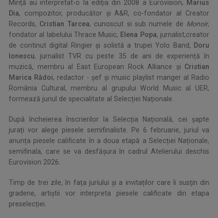
Miriţă au interpretat-o la ediţia din 2008 a Eurovision,
Marius
Dia
, compozitor, producător și A&R, co-fondator al Creator
Records,
Cristian Tarcea
, cunoscut si sub numele de
Monoir
,
fondator al labelului Thrace Music,
Elena Popa
, jurnalist,creator
de continut digital Ringier și solistă a trupei Yolo Band,
Doru
Ionescu
, jurnalist TVR cu peste 35 de ani de experiență în
muzică, membru al East European Rock Alliance și
Cristian
Marica Rădoi
, redactor - șef și music playlist manger al Radio
România Cultural, membru al grupului World Music al UER,
formează juriul de specialitate al Selecției Naționale.
După încheierea înscrierilor la Selecția Națională, cei șapte
jurați vor alege piesele semifinaliste. Pe 6 februarie, juriul va
anunța piesele calificate în a doua etapă a Selecției Naționale,
semifinala, care se va desfășura în cadrul Atelierului deschis
Eurovision 2026.
Timp de trei zile, în faţa juriului şi a invitaților care îi susţin din
gradene, artiştii vor interpreta piesele calificate din etapa
preselecției.