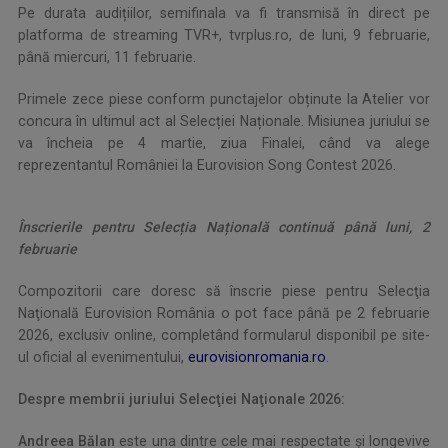
Pe durata audițiilor, semifinala va fi transmisă în direct pe
platforma de streaming TVR+, tvrplus.ro, de luni, 9 februarie,
până miercuri, 11 februarie.
Primele zece piese conform punctajelor obținute la Atelier vor
concura în ultimul act al Selecției Naționale. Misiunea juriului se
va încheia pe 4 martie, ziua Finalei, când va alege
reprezentantul României la Eurovision Song Contest 2026.
Înscrierile pentru Selec
ț
ia Na
ț
ională continuă până luni, 2
februarie
Compozitorii care doresc să înscrie piese pentru Selecţia
Naţională Eurovision România o pot face până pe 2 februarie
2026, exclusiv online, completând formularul disponibil pe site-
ul oficial al evenimentului,
eurovisionromania.ro
.
Despre membrii juriului Selecţiei Naţionale 2026:
Andreea Bălan
este una dintre cele mai respectate și longevive