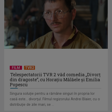
TVR ridică cortina „Atelierului deschis Eurovision 2026”
FILM
TVR2
Telespectatorii TVR 2 văd comedia „Divorţ
din dragoste”, cu Horaţiu Mălăele şi Emilia
Popescu
Eurovision România și-a ales semifinaliștii
Singura soluţie pentru a rămâne singuri în propria lor
casă este... divorţul. Filmul regizorului Andrei Blaier, cu o
distribuţie de zile mari, se ...