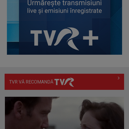
Delegaţia României pleacă la Viena pentru Eurovision 2026
TVR VĂ RECOMANDĂ
Giulia Nahmany şi Daniel Nuţă prezintă finala Selecţiei
Naţionale