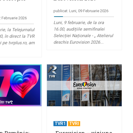
publicat: Luni, 09 Februarie 2026
12 Februarie 2026
Luni, 9 februarie, de la ora
16.00, audițiile semifinalei
rie, la Telejurnalul
Selecției Naționale - „ Atelierul
0, în direct la TVR
deschis Eurovision 2026...
i pe tvrplus.ro, am
TVR1
TVRI
n România:
„Eurovision – viziune