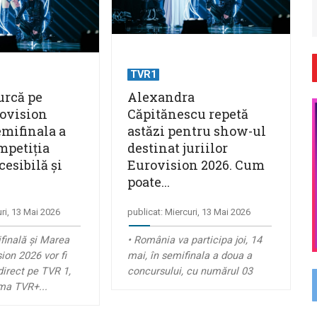
TVR1
urcă pe
Alexandra
ovision
Căpitănescu repetă
emifinala a
astăzi pentru show-ul
mpetiția
destinat juriilor
esibilă și
Eurovision 2026. Cum
poate...
uri, 13 Mai 2026
publicat: Miercuri, 13 Mai 2026
finală și Marea
• România va participa joi, 14
ion 2026 vor fi
mai, în semifinala a doua a
direct pe TVR 1,
concursului, cu numărul 03
rma TVR+...