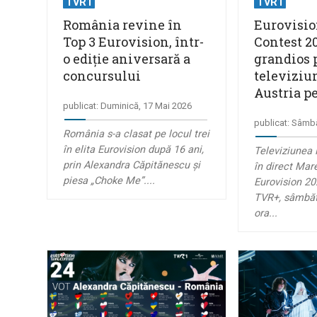
TVR1
TVR1
România revine în
Eurovisi
Top 3 Eurovision, într-
Contest 20
o ediție aniversară a
grandios 
concursului
televiziu
Austria pe
publicat: Duminică, 17 Mai 2026
publicat: Sâmb
România s-a clasat pe locul trei
în elita Eurovision după 16 ani,
Televiziunea
prin Alexandra Căpitănescu și
în direct Mar
piesa „Choke Me”....
Eurovision 20
TVR+, sâmbătă
ora...