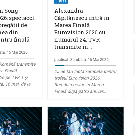
TVR1
on Song
Alexandra
26: spectacol
Căpitănescu intră în
pregătit de
Marea Finală
nea din
Eurovision 2026 cu
ntru finală
numărul 24. TVR
transmite în...
ătă, 16 Mai 2026
publicat: Sâmbătă, 16 Mai 2026
 Română transmite
ea Finală
25 de țări luptă sâmbătă pentru
26 pe TVR 1 și
trofeul Eurovision 2026.
, 16 mai, de la
România revine în Marea
Finală după patru ani, iar...