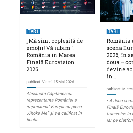
TVR1
TVR1
„Mă simt copleșită de
România 
emoții! Vă iubim!”.
scena Eur
România în Marea
2026, în s
Finală Eurovision
doua – co
2026
devine acc
în...
publicat: Vineri, 15 Mai 2026
publicat: Mierc
Alexandra Căpitănescu,
reprezentanta României a
• A doua semi
impresionat Europa cu piesa
Finală Eurovis
„Choke Me” și s-a calificat în
transmise în 
finala...
iar pe platfo