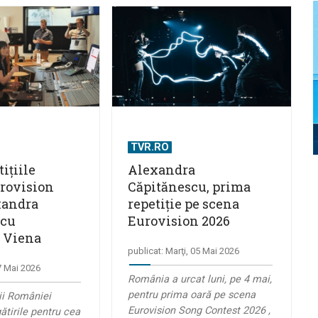
TVR.RO
tițiile
Alexandra
rovision
Căpitănescu, prima
xandra
repetiție pe scena
scu
Eurovision 2026
 Viena
publicat: Marţi, 05 Mai 2026
07 Mai 2026
România a urcat luni, pe 4 mai,
pentru prima oară pe scena
ii României
Eurovision Song Contest 2026 ,
ătirile pentru cea