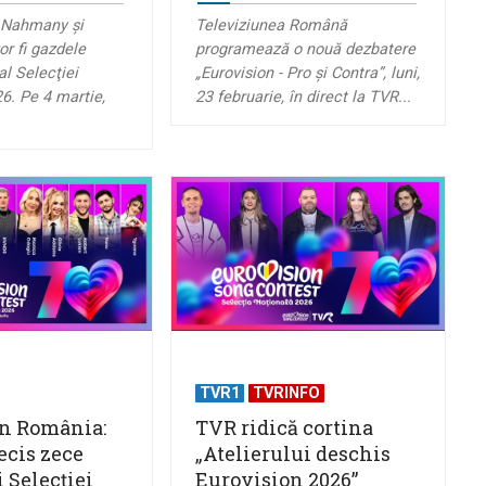
a Nahmany şi
Televiziunea Română
or fi gazdele
programează o nouă dezbatere
al Selecţiei
„Eurovision - Pro și Contra”, luni,
6. Pe 4 martie,
23 februarie, în direct la TVR...
TVR1
TVRINFO
n România:
TVR ridică cortina
ecis zece
„Atelierului deschis
i Selecției
Eurovision 2026”