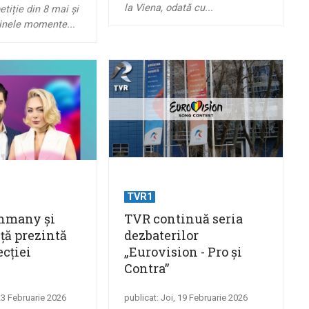
la Viena, odată cu...
tiție din 8 mai și
ținele momente...
TVR1
ahmany şi
TVR continuă seria
ţă prezintă
dezbaterilor
ecţiei
„Eurovision - Pro și
Contra”
 23 Februarie 2026
publicat: Joi, 19 Februarie 2026