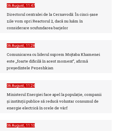
06 August, 11:47
Directorul centralei de la Cernavodă: În cinci-şase
zile vom opri Reactorul 2, dacă nu luăm în
considerare scufundarea barjelor
06 August, 11:28
Comunicarea cu liderul suprem Mojtaba Khamenei
este „foarte dificilă în acest moment”, afirmă
preşedintele Pezeshkian
06 August, 11:24
Ministerul Energiei face apel la populație, companii
și instituții publice să reducă voluntar consumul de
energie electrică în orele de vârf
06 August, 11:10