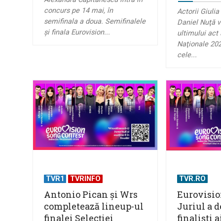
concurs pe 14 mai, în
Actorii Giuli
semifinala a doua. Semifinalele
Daniel Nuţă v
şi finala Eurovision...
ultimului act 
Naţionale 202
cele...
TVR1
TVRINFO
TVR.RO
Antonio Pican și Wrs
Eurovisio
completează lineup-ul
Juriul a d
finalei Selecției
finaliști a