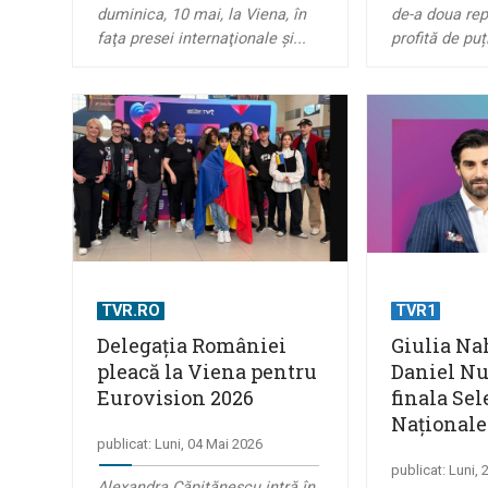
duminica, 10 mai, la Viena, în
de-a doua repe
faţa presei internaţionale şi...
profită de pu
TVR.RO
TVR1
Delegaţia României
Giulia N
pleacă la Viena pentru
Daniel Nu
Eurovision 2026
finala Sel
Naţionale
publicat: Luni, 04 Mai 2026
publicat: Luni,
Alexandra Căpitănescu intră în