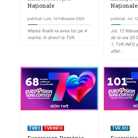
Naționale
Naționale
publicat: Luni, 16 Februarie 2026
publicat: Joi, 
Marea finală va avea loc pe 4
Joi, 12 februa
martie, în direct la TVR.
de la ora 20.0
1, TVR INFO ș
aflat...
TVR1
TVRINFO
TVR.RO
Eurovision România
Eurovisio