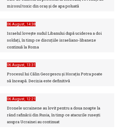
mirosul toxic din oraș și de apa poluată
06 August, 14:38
Israelul loveşte sudul Libanului după uciderea a doi
soldaţi, în timp ce discuţiile israeliano-libaneze
continuă la Roma
06 August, 13:31
Procesul lui Călin Georgescu și Horațiu Potra poate
să înceapă. Decizia este definitivă
06 August, 12:21
Dronele ucrainene au lovit pentru a doua noapte la
rând rafinării din Rusia, în timp ce atacurile rusești
asupra Ucrainei au continuat