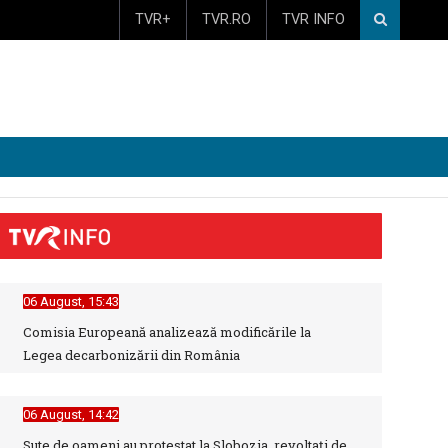
TVR+
TVR.RO
TVR INFO
06 August, 15:43
Comisia Europeană analizează modificările la
Legea decarbonizării din România
06 August, 14:42
Sute de oameni au protestat la Slobozia, revoltați de