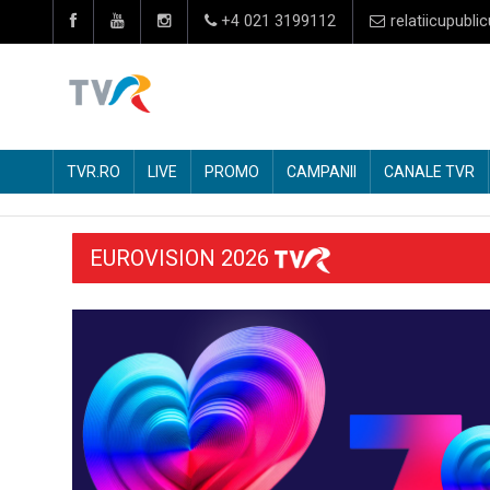
+4 021 3199112
relatiicupublic
TVR.RO
LIVE
PROMO
CAMPANII
CANALE TVR
EUROVISION 2026