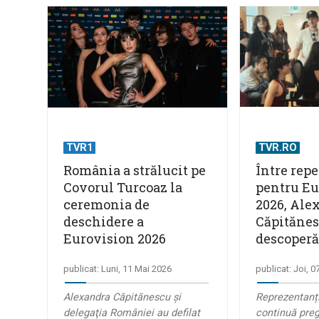
TVR1
TVR.RO
România a strălucit pe
Între repe
Covorul Turcoaz la
pentru Eu
ceremonia de
2026, Ale
deschidere a
Căpităne
Eurovision 2026
descoperă
publicat: Luni, 11 Mai 2026
publicat: Joi, 
Alexandra Căpitănescu şi
Reprezentanț
delegaţia României au defilat
continuă preg