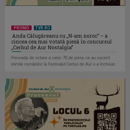
PROMO
TVR.RO
Tenis internațional la Târgu Mureș! TVR Sport transmite
Anda Călugăreanu cu „N-am noroc” – a
finalele AXERIA Open ...
cincea cea mai votată piesă în concursul
„Cerbul de Aur Nostalgia”
Perioada de votare a celor 70 de piese ce au cucerit
inimile românilor la Festivalul Cerbul de Aur s-a încheiat.
TVR Sport transmite în direct semifinalele și finalele
Campionatelor ...