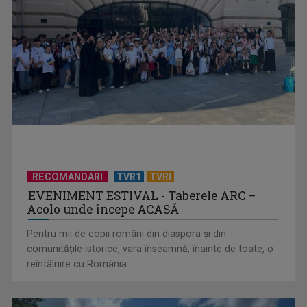
Piesa „Inimă, nu fi de piatră” a Corinei Chiriac ia argintul în
concursul ...
RECOMANDARI
TVR1
TVRI
EVENIMENT ESTIVAL - Taberele ARC –
Acolo unde începe ACASĂ
Pentru mii de copii români din diaspora și din
comunitățile istorice, vara înseamnă, înainte de toate, o
reîntâlnire cu România.