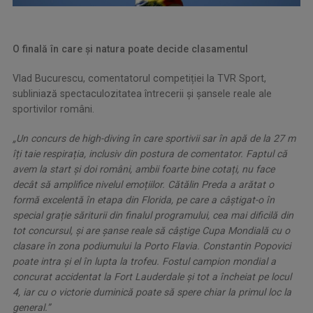
O finală în care și natura poate decide clasamentul
Vlad Bucurescu, comentatorul competiției la TVR Sport,
subliniază spectaculozitatea întrecerii și șansele reale ale
sportivilor români.
„Un concurs de high-diving în care sportivii sar în apă de la 27 m
îți taie respirația, inclusiv din postura de comentator. Faptul că
avem la start și doi români, ambii foarte bine cotați, nu face
decât să amplifice nivelul emoțiilor. Cătălin Preda a arătat o
formă excelentă în etapa din Florida, pe care a câștigat-o în
special grație săriturii din finalul programului, cea mai dificilă din
tot concursul, și are șanse reale să câștige Cupa Mondială cu o
clasare în zona podiumului la Porto Flavia. Constantin Popovici
poate intra și el în lupta la trofeu. Fostul campion mondial a
concurat accidentat la Fort Lauderdale și tot a încheiat pe locul
4, iar cu o victorie duminică poate să spere chiar la primul loc la
general.”