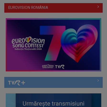
EUROVISION ROMÂNIA
Anda Călugăreanu cu „N-am noroc” – a cincea cea mai
votată piesă în ...