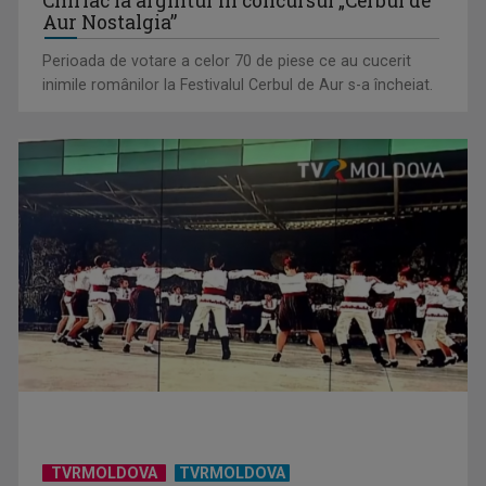
Chiriac ia argintul în concursul „Cerbul de
Aur Nostalgia”
Perioada de votare a celor 70 de piese ce au cucerit
inimile românilor la Festivalul Cerbul de Aur s-a încheiat.
De peste 160 de ani în slujba culturii românești. Povestea
„Societății” din ...
TVRMOLDOVA
TVRMOLDOVA