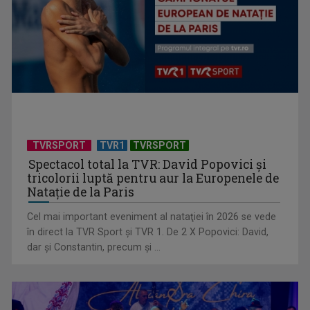
ACASĂ
TVRSPORT
TVR1
TVRSPORT
Spectacol total la TVR: David Popovici și
tricolorii luptă pentru aur la Europenele de
Natație de la Paris
TVR lansează un apel pentru proiecte de emisiuni
Cel mai important eveniment al nataţiei în 2026 se vede
în direct la TVR Sport şi TVR 1. De 2 X Popovici: David,
dar şi Constantin, precum şi ...