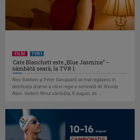
CONCACAF respinge planul FIFA de privatizare parțială a
activităților comerciale
FILM
TVR1
Cate Blanchett este „Blue Jasmine” –
sâmbătă seară, la TVR 1
Alec Baldwin şi Peter Sarsgaard se mai regăsesc în
distribuţia dramei a cărei regie e semnată de Woody
Allen. Vedem filmul sâmbătă, 8 august, de ...
EVENIMENT ESTIVAL - Taberele ARC – Acolo unde începe