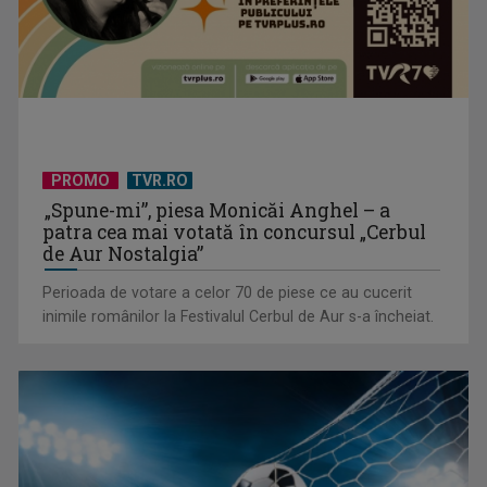
Spectacol total la TVR: David Popovici și tricolorii luptă
pentru aur la ...
PROMO
TVR.RO
„Spune-mi”, piesa Monicăi Anghel – a
patra cea mai votată în concursul „Cerbul
de Aur Nostalgia”
Perioada de votare a celor 70 de piese ce au cucerit
inimile românilor la Festivalul Cerbul de Aur s-a încheiat.
Prima câştigătoare a trofeului „Vedeta populară” şi-a
aniversat la TVR ...