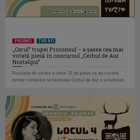
PROMO
TVR.RO
„Cerul” trupei Proconsul – a şasea cea mai
votată piesă în concursul „Cerbul de Aur
Nostalgia”
Perioada de votare a celor 70 de piese ce au cucerit
Cate Blanchett este „Blue Jasmine” – sâmbătă seară, la TVR
inimile românilor la Festivalul Cerbul de Aur s-a încheiat.
1