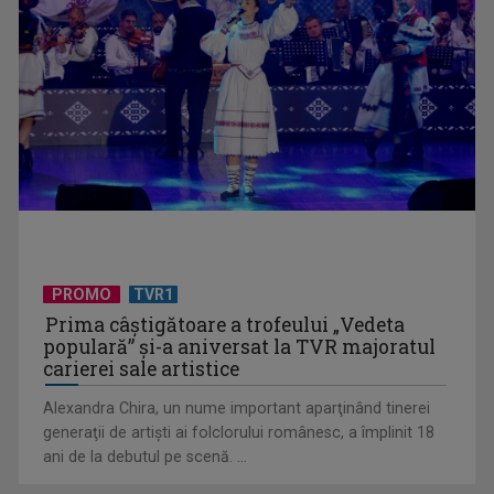
"Robin Hood"-ul serialelor coreene: "Iljimae, hoţul fantomă",
la TVR 1
PROMO
TVR1
Prima câştigătoare a trofeului „Vedeta
populară” şi-a aniversat la TVR majoratul
carierei sale artistice
Alexandra Chira, un nume important aparţinând tinerei
generaţii de artişti ai folclorului românesc, a împlinit 18
Un reper al cinematografiei mondiale, la TVR Cultural:
ani de la debutul pe scenă. ...
„Roma, oraș deschis”