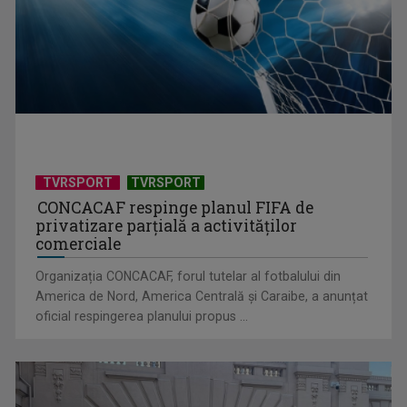
TVRSPORT
TVRSPORT
Întâlnire cu jazz-ul autohton, la TVR Cultural: „Contemporan
CONCACAF respinge planul FIFA de
în România”, un ...
privatizare parțială a activităților
comerciale
Organizația CONCACAF, forul tutelar al fotbalului din
America de Nord, America Centrală și Caraibe, a anunțat
oficial respingerea planului propus ...