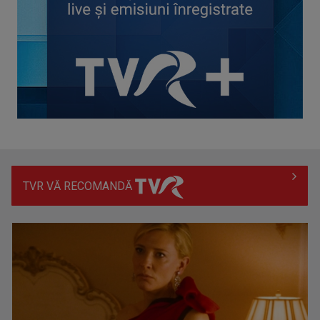
„Cerul” trupei Proconsul – a şasea cea mai votată piesă în
concursul „Cerbul ...
TVR VĂ RECOMANDĂ
„Spune-mi”, piesa Monicăi Anghel – a patra cea mai votată
în concursul ...