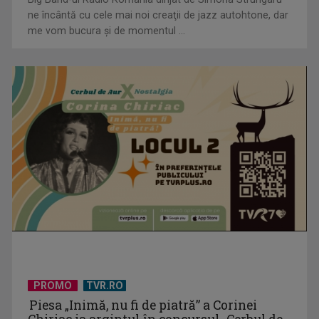
ne încântă cu cele mai noi creaţii de jazz autohtone, dar
me vom bucura şi de momentul ...
„E cool să fii cult!”, în curând la TVR 1 și TVR 2
Universitatea de Vară, la Băile Tușnad | VIDEO
PROMO
TVR.RO
Piesa „Inimă, nu fi de piatră” a Corinei