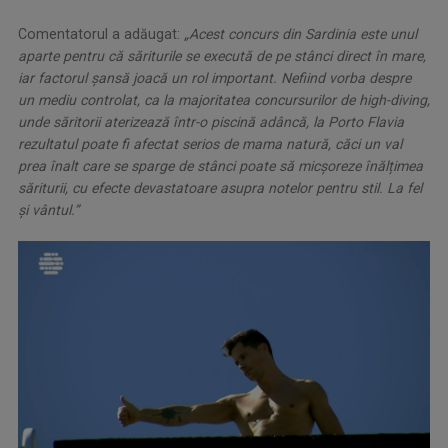
Comentatorul a adăugat:
„Acest concurs din Sardinia este unul
aparte pentru că săriturile se execută de pe stânci direct în mare,
iar factorul șansă joacă un rol important. Nefiind vorba despre
un mediu controlat, ca la majoritatea concursurilor de high-diving,
unde săritorii aterizează într-o piscină adâncă, la Porto Flavia
rezultatul poate fi afectat serios de mama natură, căci un val
prea înalt care se sparge de stânci poate să micșoreze înălțimea
săriturii, cu efecte devastatoare asupra notelor pentru stil. La fel
și vântul.”