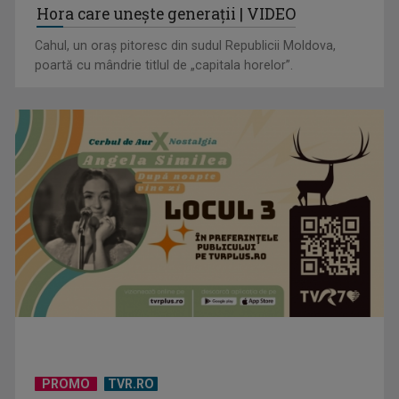
Protest de amploare al fermierilor în Capitală
Hora care unește generații | VIDEO
Cahul, un oraș pitoresc din sudul Republicii Moldova,
poartă cu mândrie titlul de „capitala horelor”.
Visul începe la „Vedeta Familiei”! Au început înscrierile
pentru sezonul 9
PROMO
TVR.RO