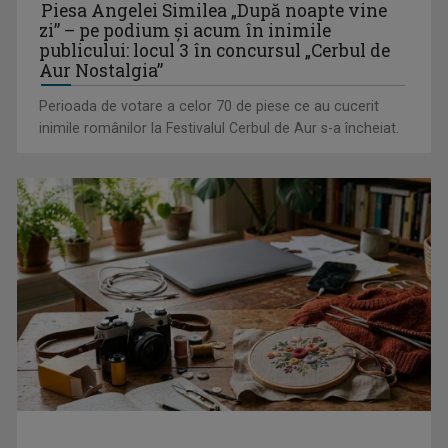
Piesa Angelei Similea „După noapte vine
zi” – pe podium şi acum în inimile
publicului: locul 3 în concursul „Cerbul de
Aur Nostalgia”
Perioada de votare a celor 70 de piese ce au cucerit
Octavian Cotescu, în rolul maiorului Vigu, pus să rezolve
inimile românilor la Festivalul Cerbul de Aur s-a încheiat.
misterul unei ...
„Brazilia – întoarcerea la pădure”: salvarea vine din
înţelepciunea veche, ...