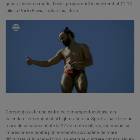
general înaintea rundei finale, programată în weekend-ul 11-12
iulie la Porto Flavia, în Sardinia, Italia.
Competiția este una dintre cele mai spectaculoase din
calendarul internațional al high-diving-ului. Sportivii sar direct în
mare de pe stânci aflate la 27 de metri înălțime, încercând să
impresioneze arbitrii prin elemente acrobatice de mare
dificultate și, în același timp, să execute o intrare cât mai sigură