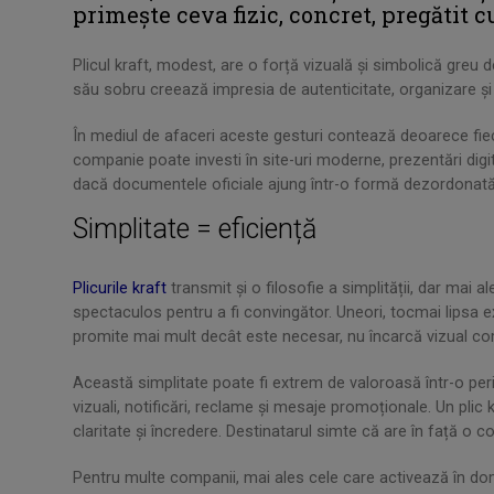
primește ceva fizic, concret, pregătit cu
Plicul kraft, modest, are o forță vizuală și simbolică greu 
său sobru creează impresia de autenticitate, organizare ș
În mediul de afaceri aceste gesturi contează deoarece fiec
companie poate investi în site-uri moderne, prezentări dig
dacă documentele oficiale ajung într-o formă dezordonată, 
Simplitate = eficiență
Plicurile kraft
transmit și o filosofie a simplității, dar mai a
spectaculos pentru a fi convingător. Uneori, tocmai lipsa e
promite mai mult decât este necesar, nu încarcă vizual com
Această simplitate poate fi extrem de valoroasă într-o pe
vizuali, notificări, reclame și mesaje promoționale. Un plic 
claritate și încredere. Destinatarul simte că are în față o com
Pentru multe companii, mai ales cele care activează în dome