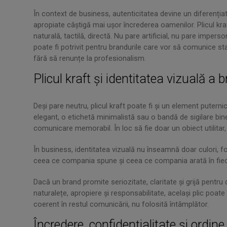
În context de business, autenticitatea devine un diferenția
apropiate câștigă mai ușor încrederea oamenilor. Plicul kr
naturală, tactilă, directă. Nu pare artificial, nu pare imper
poate fi potrivit pentru brandurile care vor să comunice sta
fără să renunțe la profesionalism.
Plicul kraft și identitatea vizuală a 
Deși pare neutru, plicul kraft poate fi și un element puterni
elegant, o etichetă minimalistă sau o bandă de sigilare bi
comunicare memorabil. În loc să fie doar un obiect utilitar,
În business, identitatea vizuală nu înseamnă doar culori, 
ceea ce compania spune și ceea ce compania arată în fiec
Dacă un brand promite seriozitate, claritate și grijă pentru 
naturalețe, apropiere și responsabilitate, același plic poate
coerent în restul comunicării, nu folosită întâmplător.
Încredere, confidențialitate și ordine