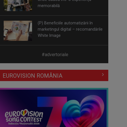
(P) Beneficiile automatizării în
marketingul digital – recomandările
White Image
(P) Se poate pune dantură fixă pe
implanturi într-o singură zi? Cum ...
#advertoriale
(P) 5 platforme de meditații online
EUROVISION ROMÂNIA
din România în 2026
(P) Plajele din broșuri și regulile
pentru vizitatori: ce nu îți spune ...