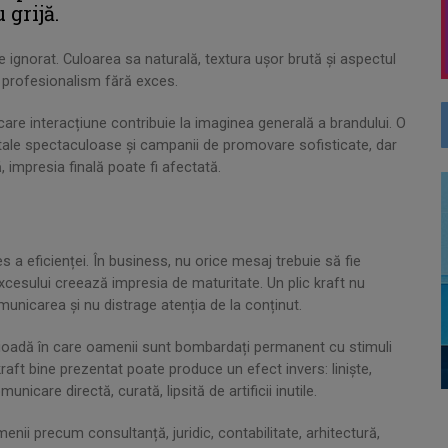
 grijă.
de ignorat. Culoarea sa naturală, textura ușor brută și aspectul
i profesionalism fără exces.
are interacțiune contribuie la imaginea generală a brandului. O
itale spectaculoase și campanii de promovare sofisticate, dar
impresia finală poate fi afectată.
les a eficienței. În business, nu orice mesaj trebuie să fie
xcesului creează impresia de maturitate. Un plic kraft nu
unicarea și nu distrage atenția de la conținut.
rioadă în care oamenii sunt bombardați permanent cu stimuli
kraft bine prezentat poate produce un efect invers: liniște,
unicare directă, curată, lipsită de artificii inutile.
nii precum consultanță, juridic, contabilitate, arhitectură,