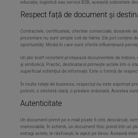
educație, logistică sau servicii B2B, această sobrietate de
Respect față de document și destin
Contractele, certificatele, ofertele comerciale, dosarele d
prezentare nu sunt simple coli de hârtie. Ele pot conține d
oportunități. Modul în care sunt oferite influențează percep
Un plic kraft rezistent protejează documentele de îndoire, 
și simbolică. Practic, destinatarul primește actele într-o s
superficial schimbul de informații. Este o formă de respec
În multe relații de business, respectul nu este exprimat pri
potrivit, o etichetă clară, o predare ordonată. Acestea sun
Autenticitate
Un document primit pe e-mail poate fi citit, descărcat, sem
memorabilă. În schimb, un document fizic primit într-un pli
extragi actele, le răsfoiești, le așezi pe birou. Această in