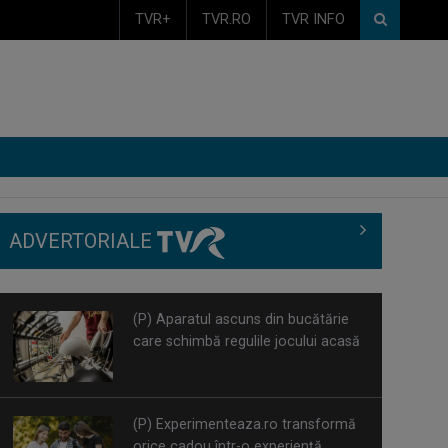
TVR+
TVR.RO
TVR INFO
ADVERTORIALE
(P) Aparatul ascuns din bucătărie
care schimbă regulile jocului acasă
(P) Experimenteaza.ro transformă
orice cadou într-o experiență
memorabilă