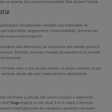
vine un avantaj. Ea comunică seriozitate fără să pară forțată.
atar
e participare, documentele contabile sau materialele de
ecizii importante, angajamente, responsabilități, termene sau
ția asupra importanței lor.
murdărire sau deteriorare, iar acest lucru are valoare practică
tare bună. Simbolic, primește mesajul că expeditorul nu a tratat
t profesional.
n formule mari, ci prin gesturi exacte: un dosar complet, un plic
t semnele tăcute ale unei colaborări bine administrate.
nat electronic și arhivat, dar rareori creează o experiență
c kraft
Rogri
implică un mic ritual: îl iei în mână, îl deschizi,
teracțiune materială poate da mesajului o greutate mai mare.