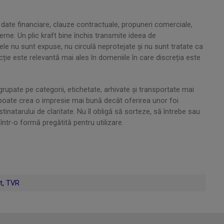
date financiare, clauze contractuale, propuneri comerciale,
erne. Un plic kraft bine închis transmite ideea de
ele nu sunt expuse, nu circulă neprotejate și nu sunt tratate ca
ție este relevantă mai ales în domeniile în care discreția este
 grupate pe categorii, etichetate, arhivate și transportate mai
at poate crea o impresie mai bună decât oferirea unor foi
inatarului de claritate. Nu îl obligă să sorteze, să întrebe sau
într-o formă pregătită pentru utilizare.
t
,
TVR