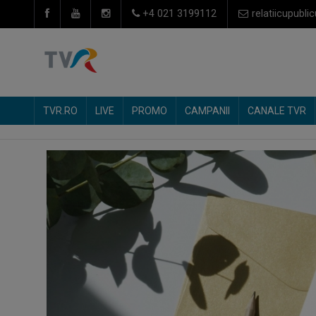
+4 021 3199112
relatiicupublic
TVR.RO
LIVE
PROMO
CAMPANII
CANALE TVR