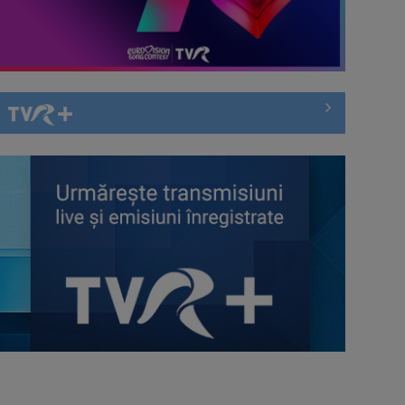
(P) Migrene frecvente: când
recomandă neurologul un RMN
cerebral?
(P) Transformarea digitală a
afacerilor: Cum să-ți construiești o
prezență ...
(P) Cum alegi cel mai eficient
vehicul electric pentru drumuri
scurte: ...
(P) Nouă eră a spațiilor exterioare:
ce caută europenii când
transformă ...
(P) Programări non-stop: cum