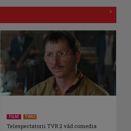
(P) Ce poate însemna faptul că un
copil evită conversațiile, deși aude
și ...
(P) Eficiența Costurilor în
Ortodonție: De ce Aparatul Dentar
Metalic Rămâne ...
(P) Au sfidat toate prognozele într-
o piață aflată sub presiune.
Povestea ...
(P) Achizițiile publice depășesc 54
miliarde de lei în primul trimestru
din ...
FILM
TVR2
Telespectatorii TVR 2 văd comedia