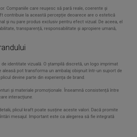
tor. Companiile care reușesc să pară reale, coerente și
aft contribuie la această percepție deoarece are o estetică
sonal și nu pare produs exclusiv pentru efect vizual. De aceea, el
bilitate, transparență, responsabilitate și apropiere umană,
brandului
c de identitate vizuală. O ștampilă discretă, un logo imprimat
ne aleasă pot transforma un ambalaj obișnuit într-un suport de
 plicul devine parte din experiența de brand.
fonturi și materiale promoționale. Înseamnă consistență între
are interacțiune.
detalii, plicul kraft poate susține aceste valori. Dacă promite
 întări mesajul. Important este ca alegerea să fie integrată