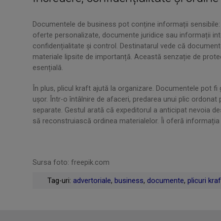
Documentele de business pot conține informații sensibile: 
oferte personalizate, documente juridice sau informații int
confidențialitate și control. Destinatarul vede că document
materiale lipsite de importanță. Această senzație de protec
esențială.
În plus, plicul kraft ajută la organizare. Documentele pot fi
ușor. Într-o întâlnire de afaceri, predarea unui plic ordon
separate. Gestul arată că expeditorul a anticipat nevoia dest
să reconstruiască ordinea materialelor. Îi oferă informația 
Sursa foto: freepik.com
Tag-uri:
advertoriale
,
business
,
documente
,
plicuri kraf