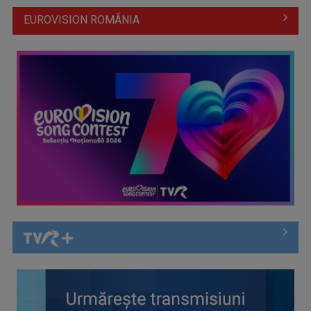
EUROVISION ROMÂNIA
(P) Plajele din broșuri și regulile pentru vizitatori: ce nu îți
spune ...
(P) Migrene frecvente: când recomandă neurologul un RMN