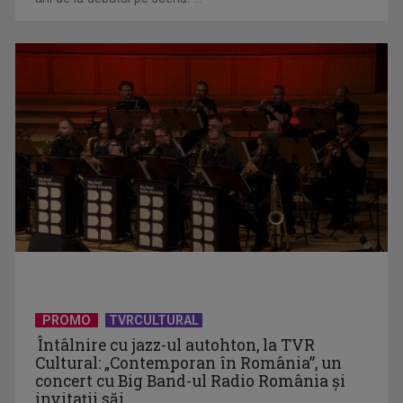
(P) 7 produse pe care să NU le expediezi niciodată fără folie
cu bule
(P) Deratizare și dezinsecție: cum rezolvi o infestare de la
PROMO
TVRCULTURAL
primele semne ...
Întâlnire cu jazz-ul autohton, la TVR
Cultural: „Contemporan în România”, un
concert cu Big Band-ul Radio România şi
invitaţii săi