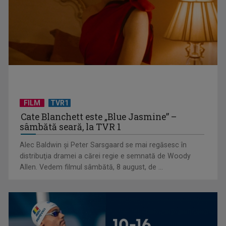
FILM
TVR1
Cate Blanchett este „Blue Jasmine” –
sâmbătă seară, la TVR 1
(P) Programări non-stop: cum umple un sistem online
Alec Baldwin şi Peter Sarsgaard se mai regăsesc în
golurile din agenda ...
distribuţia dramei a cărei regie e semnată de Woody
Allen. Vedem filmul sâmbătă, 8 august, de ...