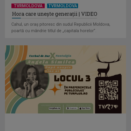
Hora care unește generații | VIDEO
Cahul, un oraș pitoresc din sudul Republicii Moldova,
poartă cu mândrie titlul de „capitala horelor”.
(P) De ce investesc tot mai mulți profesioniști în educație
executivă, chiar ...
(P) Sandale elegante pentru fetițe: 10 modele pentru
evenimente speciale
PROMO
TVR.RO