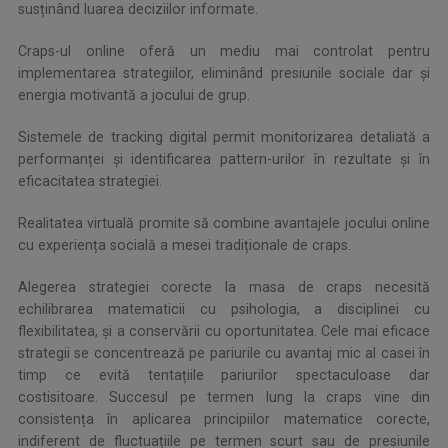
susținând luarea deciziilor informate.
Craps-ul online oferă un mediu mai controlat pentru
implementarea strategiilor, eliminând presiunile sociale dar și
energia motivantă a jocului de grup.
Sistemele de tracking digital permit monitorizarea detaliată a
performanței și identificarea pattern-urilor în rezultate și în
eficacitatea strategiei.
Realitatea virtuală promite să combine avantajele jocului online
cu experiența socială a mesei tradiționale de craps.
Alegerea strategiei corecte la masa de craps necesită
echilibrarea matematicii cu psihologia, a disciplinei cu
flexibilitatea, și a conservării cu oportunitatea. Cele mai eficace
strategii se concentrează pe pariurile cu avantaj mic al casei în
timp ce evită tentațiile pariurilor spectaculoase dar
costisitoare. Succesul pe termen lung la craps vine din
consistența în aplicarea principiilor matematice corecte,
indiferent de fluctuațiile pe termen scurt sau de presiunile