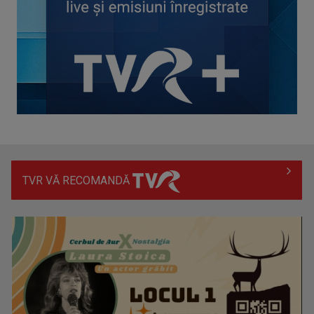
cerebral?
TVR VĂ RECOMANDĂ
(P) Transformarea digitală a afacerilor: Cum să-ți
construiești o prezență ...