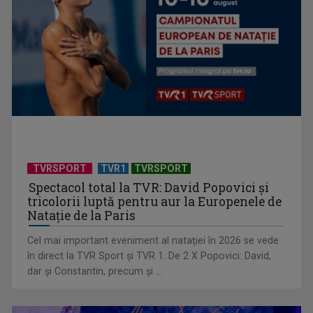
(P) Cum planifici un weekend cultural fără să cheltuiești mult
TVRSPORT
TVR1
TVRSPORT
Spectacol total la TVR: David Popovici și
tricolorii luptă pentru aur la Europenele de
Natație de la Paris
Cel mai important eveniment al nataţiei în 2026 se vede
în direct la TVR Sport şi TVR 1. De 2 X Popovici: David,
dar şi Constantin, precum şi ...
(P) De ce psihologii spun că un card cadou e, de fapt, un
cadou mai bun ...