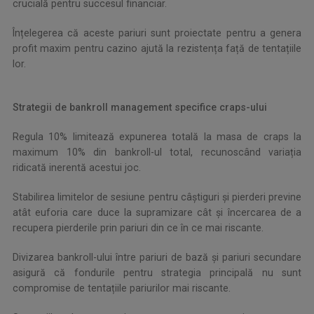
crucială pentru succesul financiar.
Înțelegerea că aceste pariuri sunt proiectate pentru a genera
profit maxim pentru cazino ajută la rezistența față de tentațiile
lor.
Strategii de bankroll management specifice craps-ului
Regula 10% limitează expunerea totală la masa de craps la
maximum 10% din bankroll-ul total, recunoscând variația
ridicată inerentă acestui joc.
Stabilirea limitelor de sesiune pentru câștiguri și pierderi previne
atât euforia care duce la supramizare cât și încercarea de a
recupera pierderile prin pariuri din ce în ce mai riscante.
Divizarea bankroll-ului între pariuri de bază și pariuri secundare
asigură că fondurile pentru strategia principală nu sunt
compromise de tentațiile pariurilor mai riscante.