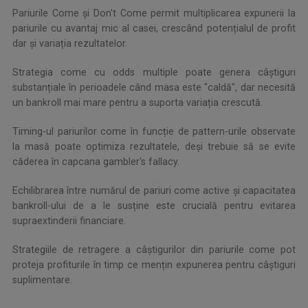
Pariurile Come și Don't Come permit multiplicarea expunerii la
pariurile cu avantaj mic al casei, crescând potențialul de profit
dar și variația rezultatelor.
Strategia come cu odds multiple poate genera câștiguri
substanțiale în perioadele când masa este "caldă", dar necesită
un bankroll mai mare pentru a suporta variația crescută.
Timing-ul pariurilor come în funcție de pattern-urile observate
la masă poate optimiza rezultatele, deși trebuie să se evite
căderea în capcana gambler's fallacy.
Echilibrarea între numărul de pariuri come active și capacitatea
bankroll-ului de a le susține este crucială pentru evitarea
supraextinderii financiare.
Strategiile de retragere a câștigurilor din pariurile come pot
proteja profiturile în timp ce mențin expunerea pentru câștiguri
suplimentare.