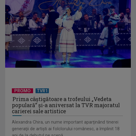
(P) Cum să creezi un interior în care să te simți acasă
PROMO
TVR1
Prima câştigătoare a trofeului „Vedeta
populară” şi-a aniversat la TVR majoratul
carierei sale artistice
Alexandra Chira, un nume important aparţinând tinerei
generaţii de artişti ai folclorului românesc, a împlinit 18
ani de la debutul pe scenă. ...