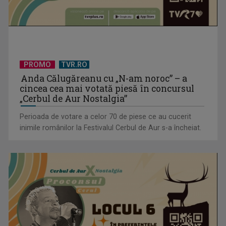
PROMO
TVR.RO
Anda Călugăreanu cu „N-am noroc” – a
cincea cea mai votată piesă în concursul
„Cerbul de Aur Nostalgia”
Perioada de votare a celor 70 de piese ce au cucerit
inimile românilor la Festivalul Cerbul de Aur s-a încheiat.
(P) Au sfidat toate prognozele într-o piață aflată sub
presiune. Povestea ...