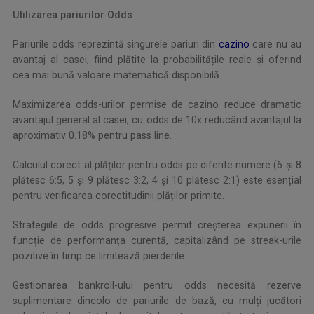
Utilizarea pariurilor Odds
Pariurile odds reprezintă singurele pariuri din
cazino
care nu au
avantaj al casei, fiind plătite la probabilitățile reale și oferind
cea mai bună valoare matematică disponibilă.
Maximizarea odds-urilor permise de cazino reduce dramatic
avantajul general al casei, cu odds de 10x reducând avantajul la
aproximativ 0.18% pentru pass line.
Calculul corect al plăților pentru odds pe diferite numere (6 și 8
plătesc 6:5, 5 și 9 plătesc 3:2, 4 și 10 plătesc 2:1) este esențial
pentru verificarea corectitudinii plăților primite.
Strategiile de odds progresive permit creșterea expunerii în
funcție de performanța curentă, capitalizând pe streak-urile
pozitive în timp ce limitează pierderile.
Gestionarea bankroll-ului pentru odds necesită rezerve
suplimentare dincolo de pariurile de bază, cu mulți jucători