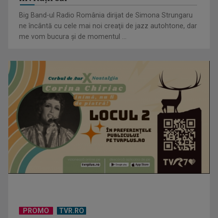
Big Band-ul Radio România dirijat de Simona Strungaru
ne încântă cu cele mai noi creaţii de jazz autohtone, dar
me vom bucura şi de momentul ...
(P) Cea mai bună firmă de case din containere modulare –
Top 5 recomandări 2026
PROMO
TVR.RO
Piesa „Inimă, nu fi de piatră” a Corinei