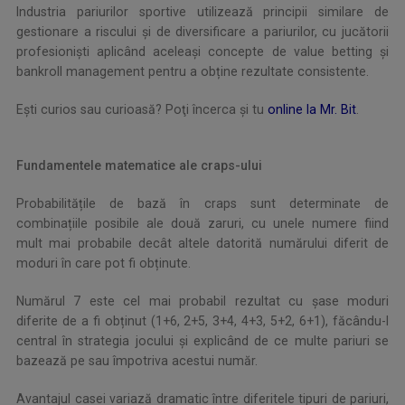
Industria pariurilor sportive utilizează principii similare de
gestionare a riscului și de diversificare a pariurilor, cu jucătorii
profesioniști aplicând aceleași concepte de value betting și
bankroll management pentru a obține rezultate consistente.
Eşti curios sau curioasă? Poţi încerca şi tu
online la Mr. Bit
.
Fundamentele matematice ale craps-ului
Probabilitățile de bază în craps sunt determinate de
combinațiile posibile ale două zaruri, cu unele numere fiind
mult mai probabile decât altele datorită numărului diferit de
moduri în care pot fi obținute.
Numărul 7 este cel mai probabil rezultat cu șase moduri
diferite de a fi obținut (1+6, 2+5, 3+4, 4+3, 5+2, 6+1), făcându-l
central în strategia jocului și explicând de ce multe pariuri se
bazează pe sau împotriva acestui număr.
Avantajul casei variază dramatic între diferitele tipuri de pariuri,