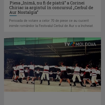
Chiriac ia argintul în concursul „Cerbul de
(P) De ce tot mai mulți aleg să producă energie și ce câștigă
Aur Nostalgia”
concret din asta
Perioada de votare a celor 70 de piese ce au cucerit
inimile românilor la Festivalul Cerbul de Aur s-a încheiat.
(P) Cum să montezi televizorul pe perete ca un profesionist
TVRMOLDOVA
TVRMOLDOVA