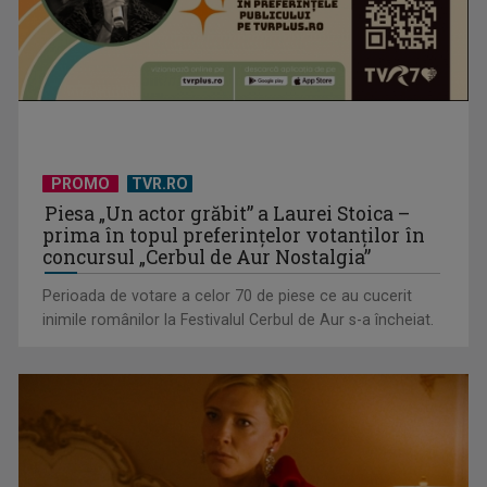
(P) Cum alegi cel mai eficient vehicul electric pentru drumuri
scurte: ...
PROMO
TVR.RO
Piesa „Un actor grăbit” a Laurei Stoica –
prima în topul preferinţelor votanţilor în
concursul „Cerbul de Aur Nostalgia”
Perioada de votare a celor 70 de piese ce au cucerit
inimile românilor la Festivalul Cerbul de Aur s-a încheiat.
(P) Nouă eră a spațiilor exterioare: ce caută europenii când
transformă ...