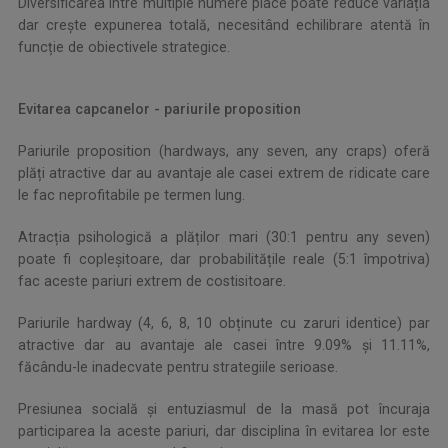
Diversificarea între multiple numere place poate reduce variația
dar crește expunerea totală, necesitând echilibrare atentă în
funcție de obiectivele strategice.
Evitarea capcanelor - pariurile proposition
Pariurile proposition (hardways, any seven, any craps) oferă
plăți atractive dar au avantaje ale casei extrem de ridicate care
le fac neprofitabile pe termen lung.
Atracția psihologică a plăților mari (30:1 pentru any seven)
poate fi copleșitoare, dar probabilitățile reale (5:1 împotriva)
fac aceste pariuri extrem de costisitoare.
Pariurile hardway (4, 6, 8, 10 obținute cu zaruri identice) par
atractive dar au avantaje ale casei între 9.09% și 11.11%,
făcându-le inadecvate pentru strategiile serioase.
Presiunea socială și entuziasmul de la masă pot încuraja
participarea la aceste pariuri, dar disciplina în evitarea lor este