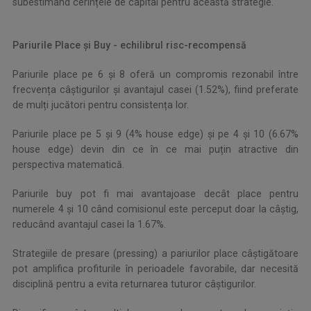
subestimând cerințele de capital pentru această strategie.
Pariurile Place și Buy - echilibrul risc-recompensă
Pariurile place pe 6 și 8 oferă un compromis rezonabil între
frecvența câștigurilor și avantajul casei (1.52%), fiind preferate
de mulți jucători pentru consistența lor.
Pariurile place pe 5 și 9 (4% house edge) și pe 4 și 10 (6.67%
house edge) devin din ce în ce mai puțin atractive din
perspectiva matematică.
Pariurile buy pot fi mai avantajoase decât place pentru
numerele 4 și 10 când comisionul este perceput doar la câștig,
reducând avantajul casei la 1.67%.
Strategiile de presare (pressing) a pariurilor place câștigătoare
pot amplifica profiturile în perioadele favorabile, dar necesită
disciplină pentru a evita returnarea tuturor câștigurilor.