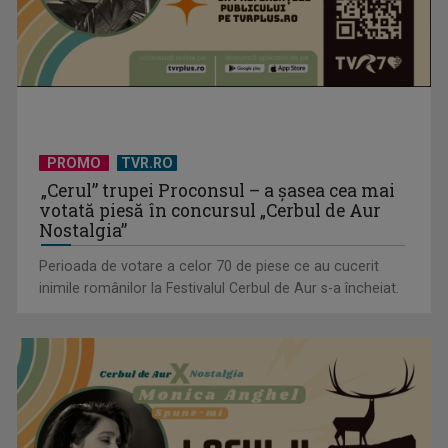
(P) Achizițiile publice depășesc 54 miliarde de lei în primul
trimestru din ...
PROMO
TVR.RO
„Cerul” trupei Proconsul – a şasea cea mai
votată piesă în concursul „Cerbul de Aur
Nostalgia”
Perioada de votare a celor 70 de piese ce au cucerit
inimile românilor la Festivalul Cerbul de Aur s-a încheiat.
(P) Aparatul ascuns din bucătărie care schimbă regulile
jocului acasă