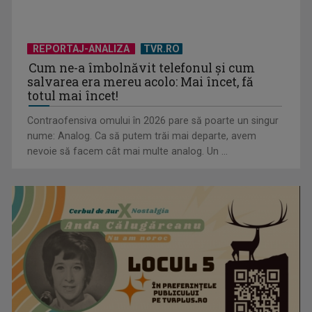
REPORTAJ-ANALIZA
TVR.RO
Cum ne-a îmbolnăvit telefonul și cum
salvarea era mereu acolo: Mai încet, fă
(P) Detoxifierea digitală la copii: Cum reconstruim atenția
totul mai încet!
prin jocul liber?
Contraofensiva omului în 2026 pare să poarte un singur
nume: Analog. Ca să putem trăi mai departe, avem
nevoie să facem cât mai multe analog. Un ...
(P) Durerea de umăr pe care nu ar trebui să o ignori: când e
suprasolicitare ...