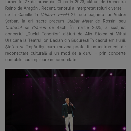
turneu în 27 de orașe din China în 2023, alături de Orchestra
Reino de Aragón . Recent, tenorul a interpretat roluri diverse –
de la Camille în
Văduva veselă
2.0 sub bagheta lui Andrei
Șerban, la arii sacre precum
Stabat Mater
de Rossini sau
Oratoriul de Crăciun
de Bach. În martie 2025, a susținut
concertul „Duelul Tenorilor” alături de Alin Stoica și Mihai
Urzicana la Teatrul Ion Dacian din București În cadrul emisiunii,
Ștefan va împărtăși cum muzica poate fi un instrument de
reconectare culturală și un mod de a dărui – prin concerte
caritabile sau implicare în comunitate.