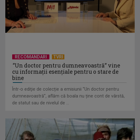
activităților comerciale
RECOMANDARI
TVRI
”Un doctor pentru dumneavoastră” vine
cu informații esențiale pentru o stare de
bine
Într-o ediţie de colecție a emisiunii ”Un doctor pentru
EVENIMENT ESTIVAL - Taberele ARC – Acolo unde începe
dumneavoastră”, aflăm că boala nu ține cont de vârstă,
ACASĂ
de statut sau de nivelul de ...