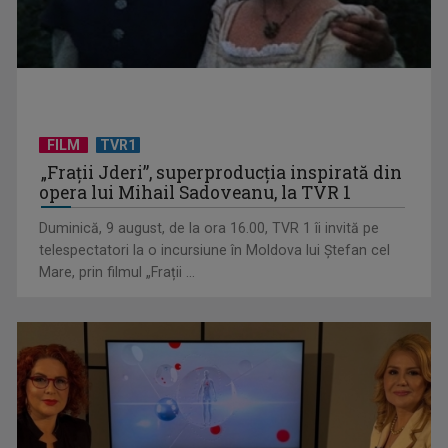
FILM
TVR1
„Spune-mi”, piesa Monicăi Anghel – a patra cea mai votată
„Frații Jderi”, superproducția inspirată din
în concursul ...
opera lui Mihail Sadoveanu, la TVR 1
Duminică, 9 august, de la ora 16.00, TVR 1 îi invită pe
telespectatori la o incursiune în Moldova lui Ștefan cel
Mare, prin filmul „Frații ...
CONCACAF respinge planul FIFA de privatizare parțială a