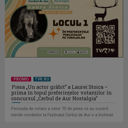
Un reper al cinematografiei mondiale, la TVR Cultural:
„Roma, oraș deschis”
PROMO
TVR.RO
Piesa „Un actor grăbit” a Laurei Stoica –
prima în topul preferinţelor votanţilor în
concursul „Cerbul de Aur Nostalgia”
Perioada de votare a celor 70 de piese ce au cucerit
inimile românilor la Festivalul Cerbul de Aur s-a încheiat.