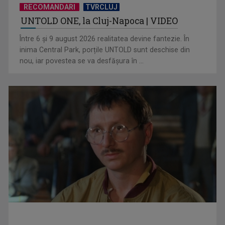
RECOMANDARI
TVRCLUJ
UNTOLD ONE, la Cluj-Napoca | VIDEO
Hora care unește generații | VIDEO
Între 6 și 9 august 2026 realitatea devine fantezie. În
inima Central Park, porțile UNTOLD sunt deschise din
nou, iar povestea se va desfășura în ...
Piesa Angelei Similea „După noapte vine zi” – pe podium şi
acum în inimile ...