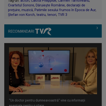
Tag-uri:
actori
,
Calota Philippide
,
Carmen Târnoveanu
,
Cvartetul Sonore
,
Dăruiește Românie
,
declaraţii de
preţuire
,
muzică
,
Patimile sexului frumos în Epoca de Aur
,
Ștefan von Korch
,
teatru
,
tenori
,
TVR 3
RECOMANDARI
”Un doctor pentru dumneavoastră” vine cu informații
esențiale pentru o stare ...