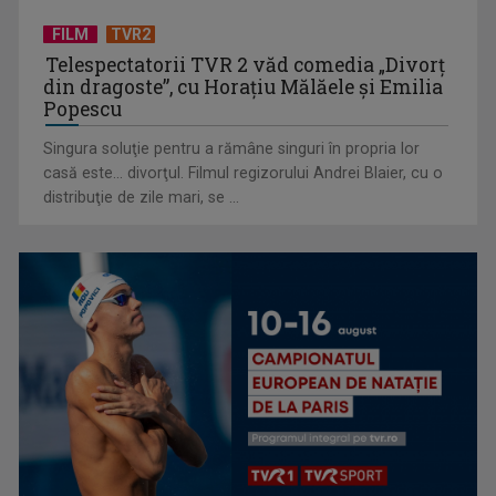
FILM
TVR2
Telespectatorii TVR 2 văd comedia „Divorţ
din dragoste”, cu Horaţiu Mălăele şi Emilia
Popescu
Singura soluţie pentru a rămâne singuri în propria lor
casă este... divorţul. Filmul regizorului Andrei Blaier, cu o
Cum ne-a îmbolnăvit telefonul și cum salvarea era mereu
distribuţie de zile mari, se ...
acolo: Mai încet, fă ...