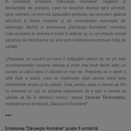
În scenariul emisiunii “Dăruieşte Românie” regăsim şi
declaraţiile de preţuire, care ne deschid drumul spre poveşti,
spre oameni, ne invit să aplaudăm prietenii, să renovăm galeria
afectivă a fiinţei noastre şi să revendicăm exerciţiile de
admiraţie. Astfel, în emisiunea „Dăruieşte Românie”, oamenii
mari pornesc în aventura trăirii în adevăr și, cu un impuls moral
sănătos, se descoperă pe sine prin mărturisirea prețuirii față de
ceilalți.
„Prețuirea, un cuvânt pe care îl adăugăm destul de rar pe lista
automatismelor noastre verbale și chiar mai mult decât atât, un
cuvânt al cărui sens îl căutăm și mai rar. Prețuirea nu e decît o
altă față a iubirii, care se împlinește doar atunci când este
mărturisită simplu și în adevăr. Însă, pentru asta, e nevoie să fim
în armonie cu noi, cu propria capacitate de a iubi, e nevoie ca
iubirea să fie în destinul nostru”
, spune
Carmen Târnoveanu
,
realizatoarea emisiunii „Dăruieşte Românie”.
***
Emisiunea “Dăruieşte Românie” poate fi urmărită: