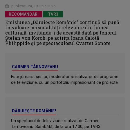
publicat: Joi, 19 Iunie 2025
RECOMANDARI
TVR3
Emisiunea „Dăruiește Românie” continuă să pună
în valoare personalități relevante din lumea
culturală, invitându-i de această dată pe tenorul
Ștefan von Korch, pe actrița Ioana Calotă
Philippide şi pe spectaculosul Cvartet Sonore.
CARMEN TÂRNOVEANU
Este jurnalist senior, moderator și realizator de programe
de televiziune, cu un portofoliu impresionant de proiecte.
DĂRUIEȘTE ROMÂNIE!
Un spectacol de televiziune realizat de Carmen
Târnoveanu. Sâmbătă, de la ora 17.30, pe TVR3