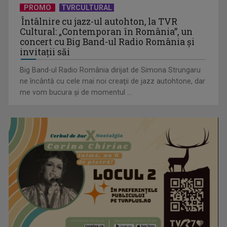
PROMO
TVRCULTURAL
Întâlnire cu jazz-ul autohton, la TVR
Cultural: „Contemporan în România”, un
concert cu Big Band-ul Radio România şi
invitaţii săi
Big Band-ul Radio România dirijat de Simona Strungaru
ne încântă cu cele mai noi creaţii de jazz autohtone, dar
me vom bucura şi de momentul ...
„Frații Jderi”, superproducția inspirată din opera lui Mihail
Sadoveanu, la ...