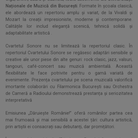
Naționale de Muzică din București
. Formate în școala clasică,
ele abordează un repertoriu amplu și variat, de la Vivaldi și
Mozart la creații impresioniste, moderne și contemporane.
Calitățile lor includ eleganță scenică, tehnică solidă și
adaptabilitate artistică .
Cvartetul Sonore nu se limitează la repertoriul clasic. În
repertoriul Cvartetului Sonore se regăsesc adaptări sensibile și
creative ale unor piese din alte genuri: rock clasic, jazz, valsuri,
tangouri, café-concert sau muzică ambientală. Această
flexibilitate le face potrivite pentru o gamă variată de
evenimente. Prezența cvartetului pe scena muzicală valorifică
imortante colaborări cu Filarmonica București sau Orchestra
de Cameră a Radioului demonstrează prestanța și seriozitatea
interpretativă
Emisiunea „Dăruiește Românie!” oferă românilor partea cea
mai frumoasă și mai sensibilă a acestei țări: cultura artistică,
prin artiștii ei consacrați sau debutanți, dar promițători.