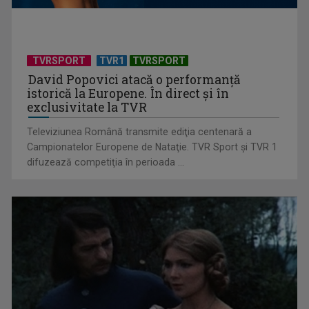
Anda Călugăreanu cu „N-am noroc” – a cincea cea mai
votată piesă în ...
TVRSPORT
TVR1
TVRSPORT
David Popovici atacă o performanţă
istorică la Europene. În direct şi în
exclusivitate la TVR
Televiziunea Română transmite ediţia centenară a
Campionatelor Europene de Nataţie. TVR Sport şi TVR 1
difuzează competiţia în perioada ...
„Cerul” trupei Proconsul – a şasea cea mai votată piesă în
concursul „Cerbul ...