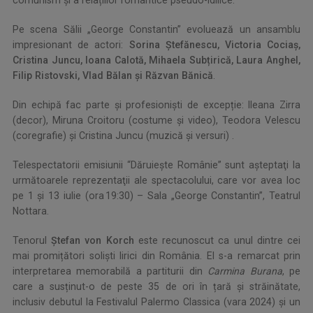
comunism și a relațiilor romantice pseudo-idilice.
Pe scena Sălii „George Constantin” evoluează un ansamblu
impresionant de actori:
Sorina Ștefănescu, Victoria Cociaș,
Cristina Juncu, Ioana Calotă, Mihaela Subțirică, Laura Anghel,
Filip Ristovski, Vlad Bălan și Răzvan Bănică
.
Din echipă fac parte și profesioniști de excepție: Ileana Zirra
(decor), Miruna Croitoru (costume și video), Teodora Velescu
(coregrafie) și Cristina Juncu (muzică și versuri) .
Telespectatorii emisiunii “Dăruieşte Românie” sunt aşteptaţi la
următoarele reprezentaţii ale spectacolului, care vor avea loc
pe 1 și 13 iulie (ora 19:30) – Sala „George Constantin”, Teatrul
Nottara.
Tenorul
Ștefan von Korch
este recunoscut ca unul dintre cei
mai promițători soliști lirici din România. El s-a remarcat prin
interpretarea memorabilă a partiturii din
Carmina Burana
, pe
care a susținut-o de peste 35 de ori în țară și străinătate,
inclusiv debutul la Festivalul Palermo Classica (vara 2024) și un