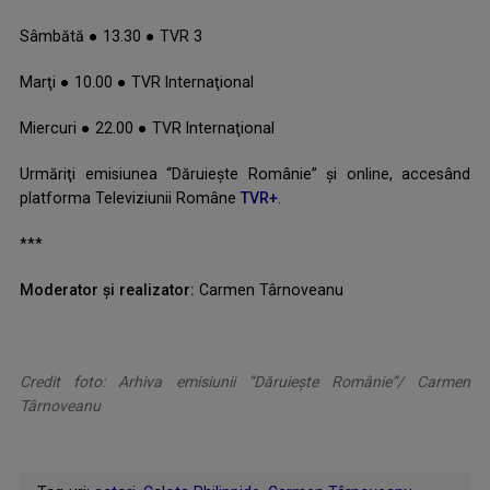
Sâmbătă ● 13.30 ● TVR 3
Marţi ● 10.00 ● TVR Internaţional
Miercuri ● 22.00 ● TVR Internaţional
Urmăriţi emisiunea “Dăruieşte Românie” şi online, accesând
platforma Televiziunii Române
TVR+
.
***
Moderator şi realizator:
Carmen Târnoveanu
Credit foto: Arhiva emisiunii “Dăruiește Românie”/ Carmen
Târnoveanu