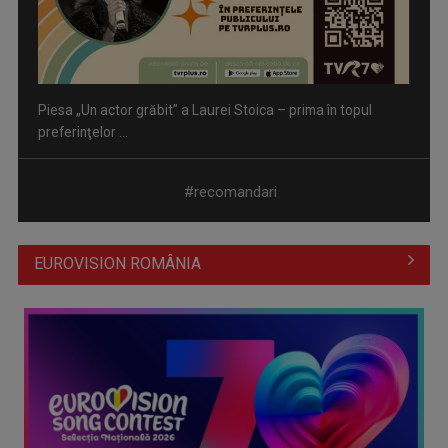
Piesa „Un actor grăbit” a Laurei Stoica – prima în topul
preferinţelor ...
#recomandari
EUROVISION ROMÂNIA
Cate Blanchett este „Blue Jasmine” – sâmbătă seară, la TVR
1