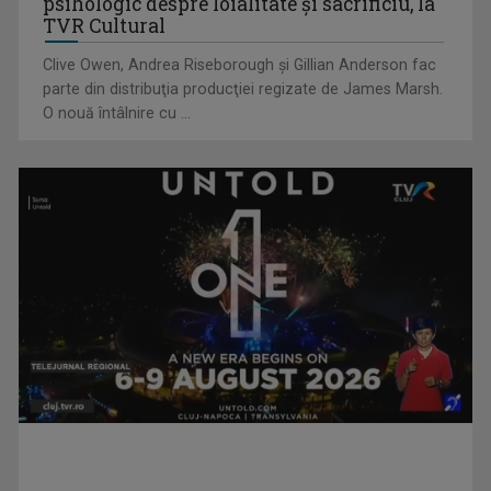
psihologic despre loialitate și sacrificiu, la
TVR Cultural
Clive Owen, Andrea Riseborough şi Gillian Anderson fac
parte din distribuţia producţiei regizate de James Marsh.
O nouă întâlnire cu ...
Piesa „Inimă, nu fi de piatră” a Corinei Chiriac ia argintul în
concursul ...