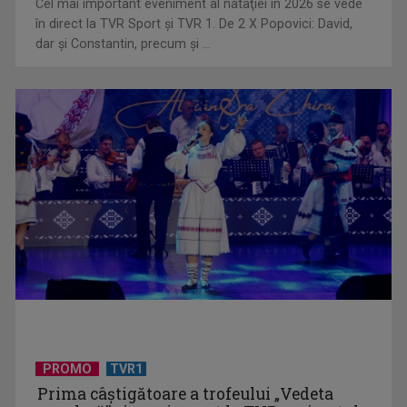
Cel mai important eveniment al nataţiei în 2026 se vede
„Dansatoarea din umbră”, un thriller psihologic despre
în direct la TVR Sport şi TVR 1. De 2 X Popovici: David,
loialitate și ...
dar şi Constantin, precum şi ...
UNTOLD ONE, la Cluj-Napoca | VIDEO
PROMO
TVR1
Prima câştigătoare a trofeului „Vedeta