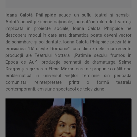
Ioana Calotă Philippide
aduce un suflu teatral și sensibil.
Actriță activă pe scene naționale, laureată în roluri de teatru și
implicată în proiecte sociale, Ioana Calota Philippide ne
descoperă modul în care arta dramatică poate deveni vector
de schimbare și solidaritate. Ioana Calota Philippide prezintă în
emisiunea “Dăruieşte Românie”, una dintre cele mai recente
producţii ale Teatrului Nottara. „Patimile sexului frumos în
Epoca de Aur”, producție semnată de dramaturga
Selma
Dragoș
și regizoarea
Elena Morar
, care ne propune o călătorie
emblematică în universul vieților feminine din perioada
comunistă, reinterpretate printr o formă teatrală
contemporană: emisiune spectacol de televiziune .