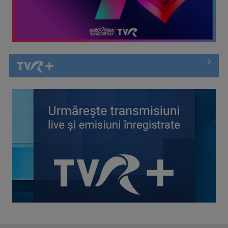
Spectacol total la TVR: David Popovici și tricolorii luptă
pentru aur la ...