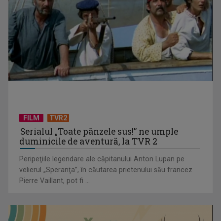
TVR lansează un apel pentru proiecte de emisiuni
FILM
TVR2
Serialul „Toate pânzele sus!” ne umple
duminicile de aventură, la TVR 2
Peripeţiile legendare ale căpitanului Anton Lupan pe
velierul „Speranţa”, în căutarea prietenului său francez
Pierre Vaillant, pot fi ...
"Robin Hood"-ul serialelor coreene: "Iljimae, hoţul fantomă",
la TVR 1