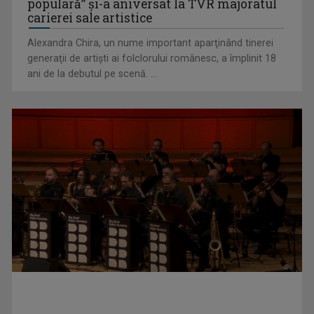
populară” şi-a aniversat la TVR majoratul
carierei sale artistice
Alexandra Chira, un nume important aparţinând tinerei
generaţii de artişti ai folclorului românesc, a împlinit 18
ani de la debutul pe scenă. ...
Telespectatorii TVR 2 văd comedia „Divorţ din dragoste”, cu
Horaţiu Mălăele ...
David Popovici atacă o performanţă istorică la Europene. În
direct şi în ...