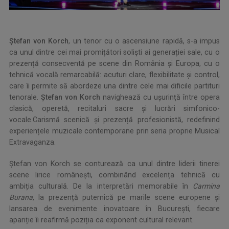
Ștefan von Korch
, un tenor cu o ascensiune rapidă, s-a impus
ca unul dintre cei mai promițători soliști ai generației sale, cu o
prezență consecventă pe scene din România și Europa, cu o
tehnică vocală remarcabilă: acuturi clare, flexibilitate și control,
care îi permite să abordeze una dintre cele mai dificile partituri
tenorale.
Ștefan von Korch
navighează cu ușurință între opera
clasică, operetă, recitaluri sacre și lucrări simfonico-
vocale.Carismă scenică și prezență profesionistă, redefinind
experiențele muzicale contemporane prin seria proprie Musical
Extravaganza.
Ștefan von Korch se conturează ca unul dintre liderii tinerei
scene lirice românești, combinând excelența tehnică cu
ambiția culturală. De la interpretări memorabile în
Carmina
Burana
, la prezență puternică pe marile scene europene și
lansarea de evenimente inovatoare în București, fiecare
apariție îi reafirmă poziția ca exponent cultural relevant.