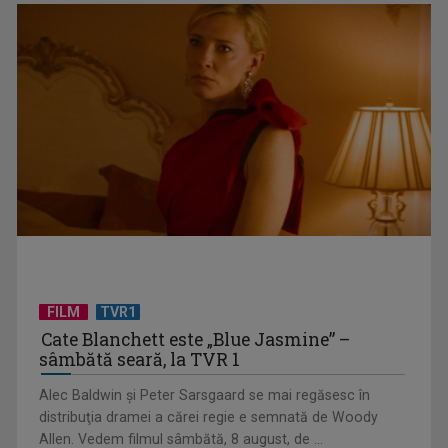
Federația SANITAS suspendă temporar greva generală din
sistemul sanitar
FILM
TVR1
Cate Blanchett este „Blue Jasmine” –
sâmbătă seară, la TVR 1
„E cool să fii cult!”, în curând la TVR 1 și TVR 2
Alec Baldwin şi Peter Sarsgaard se mai regăsesc în
distribuţia dramei a cărei regie e semnată de Woody
Allen. Vedem filmul sâmbătă, 8 august, de ...