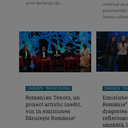
scrie declaraţii de...
continuă să p
personalități 
lumea cultural
CARMEN TÂRNOVEANU
CARMEN TÂ
Romanian Tenors, un
Emisiunea
proiect artistic inedit,
Românie” 
vin în emisiunea
dragostea
Dăruieşte Românie!
reflectoar
sâmbătă, 