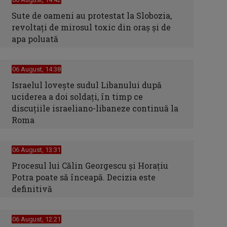
Sute de oameni au protestat la Slobozia,
revoltați de mirosul toxic din oraș și de
apa poluată
06 August, 14:38
Israelul loveşte sudul Libanului după
uciderea a doi soldaţi, în timp ce
discuţiile israeliano-libaneze continuă la
Roma
06 August, 13:31
Procesul lui Călin Georgescu și Horațiu
Potra poate să înceapă. Decizia este
definitivă
06 August, 12:21