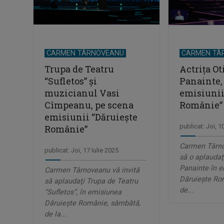
CARMEN TÂRNOVEANU
CARMEN TÂ
Trupa de Teatru
Actrița Ot
“Sufletos” şi
Panainte,
muzicianul Vasi
emisiunii
Cîmpeanu, pe scena
Românie”
emisiunii “Dăruieşte
publicat: Joi, 1
Românie”
Carmen Târno
publicat: Joi, 17 Iulie 2025
să o aplaudaţi
Panainte în 
Carmen Târnoveanu vă invită
Dăruieşte Ro
să aplaudaţi Trupa de Teatru
de...
“Sufletos”, în emisiunea
Dăruieşte Românie, sâmbătă,
de la...