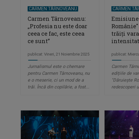
CARMEN TÂRNOVEANU
CARMEN TÂ
Carmen Târnoveanu:
Emisiunea
„Profesia nu este doar
Românie" 
ceea ce fac, este ceea
trăiţi vara
ce sunt”
intensit
publicat: Vineri, 21 Noiembrie 2025
publicat: Mierc
Jurnalismul este o chemare
Carmen Târno
pentru Carmen Târnoveanu, nu
edițiile de va
e o meserie, ci un mod de a
"Dăruiește R
trăi. Încă din copilărie, a fost...
redescoperi u