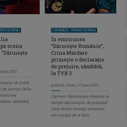
RNOVEANU
CARMEN TÂRNOVEANU
ilia
În emisiunea
 pe scena
“Dăruieşte Românie”,
 “Dăruieşte
Crina Mardare
primeşte o declaraţie
de preţuire, sâmbătă,
0 Iulie 2025
la TVR 3
veanu vă invită
publicat: Vineri, 27 Iunie 2025
 pe actriţa Otilia
emisiunea
Carmen Târnoveanu cheamă la
mânie, sâmbătă,
rampă declaraţiile de preţuire!
Care dintre invitaţii emisiunii
are curajul de a face...