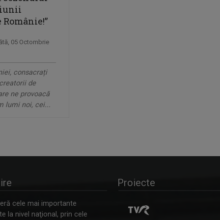
iunii
e Românie!”
ătă, 05 Octombrie
iei, consacrați
creatorii de
are ne provoacă
 lumi noi, cei...
ire
Proiecte
ră cele mai importante
 la nivel naţional, prin cele