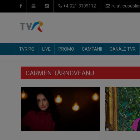
+4 021 3199112
relatiicupublic
TVR.RO
LIVE
PROMO
CAMPANII
CANALE TVR
CARMEN TÂRNOVEANU