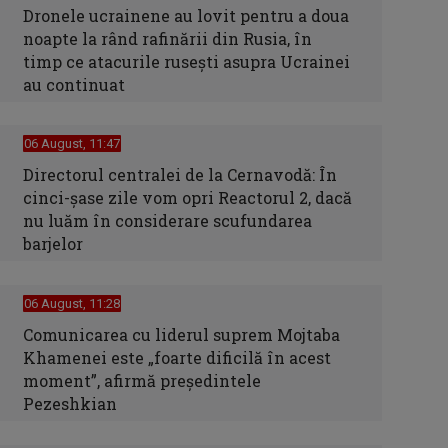
Dronele ucrainene au lovit pentru a doua
noapte la rând rafinării din Rusia, în
timp ce atacurile rusești asupra Ucrainei
au continuat
06 August, 11:47
Directorul centralei de la Cernavodă: În
cinci-şase zile vom opri Reactorul 2, dacă
nu luăm în considerare scufundarea
barjelor
06 August, 11:28
Comunicarea cu liderul suprem Mojtaba
Khamenei este „foarte dificilă în acest
moment”, afirmă preşedintele
Pezeshkian