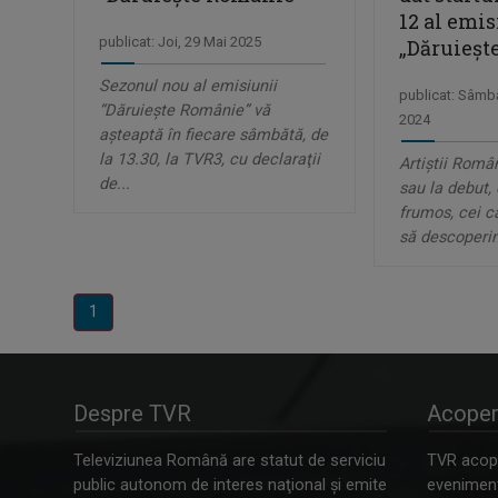
12 al emis
publicat: Joi, 29 Mai 2025
„Dăruieșt
Sezonul nou al emisiunii
publicat: Sâmb
“Dăruieşte Românie” vă
2024
aşteaptă în fiecare sâmbătă, de
la 13.30, la TVR3, cu declaraţii
Artiștii Român
de...
sau la debut, 
frumos, cei c
să descoperim
1
Despre TVR
Acoper
Televiziunea Română are statut de serviciu
TVR acope
public autonom de interes naţional şi emite
evenimente