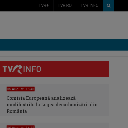
TVR+
TVR.RO
TVR INFO
06 August, 15:43
Comisia Europeană analizează
modificările la Legea decarbonizării din
România
06 August, 14:42