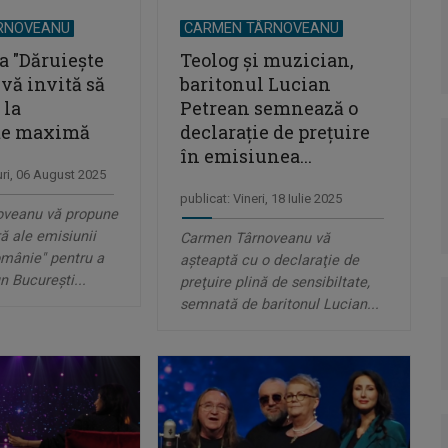
RNOVEANU
CARMEN TÂRNOVEANU
 "Dăruiește
Teolog şi muzician,
vă invită să
baritonul Lucian
 la
Petrean semnează o
ate maximă
declaraţie de preţuire
în emisiunea...
uri, 06 August 2025
publicat: Vineri, 18 Iulie 2025
veanu vă propune
ră ale emisiunii
Carmen Târnoveanu vă
omânie" pentru a
aşteaptă cu o declaraţie de
n București...
preţuire plină de sensibiltate,
semnată de baritonul Lucian...