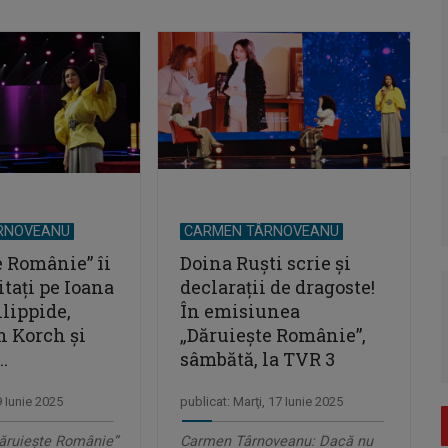
RNOVEANU
CARMEN TÂRNOVEANU
e Românie” îi
Doina Ruşti scrie şi
itați pe Ioana
declaraţii de dragoste!
lippide,
În emisiunea
n Korch şi
„Dăruieşte Românie”,
.
sâmbătă, la TVR 3
9 Iunie 2025
publicat: Marţi, 17 Iunie 2025
ăruiește Românie”
Carmen Târnoveanu: Dacă nu