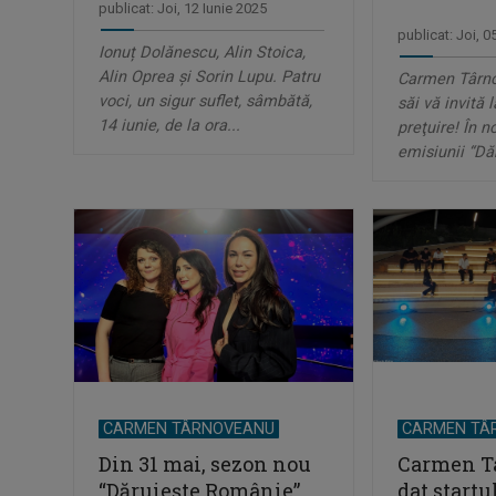
publicat: Joi, 12 Iunie 2025
publicat: Joi, 0
Ionuț Dolănescu, Alin Stoica,
Alin Oprea și Sorin Lupu. Patru
Carmen Târnov
voci, un sigur suflet, sâmbătă,
săi vă invită 
14 iunie, de la ora...
preţuire! În n
emisiunii “Dăr
CARMEN TÂRNOVEANU
CARMEN TÂ
Din 31 mai, sezon nou
Carmen T
“Dăruieşte Românie”
dat startu