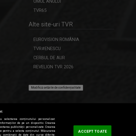
OMUL ANULUI
TVR65
Alte site-uri TVR
EUROVISION ROMÂNIA
TVR#ENESCU
CERBUL DE AUR
REVELION TVR 2026
Modifică setările de confidențialitate
ri:
ru selectarea conținutului personalizat.
informațiilor de pe un dispozitiv. Crearea
lectarea publicității personalizate. Crearea
tate pentru a selecta conținutul. Măsurarea
ACCEPT TOATE
au combinații de date din surse diferite.