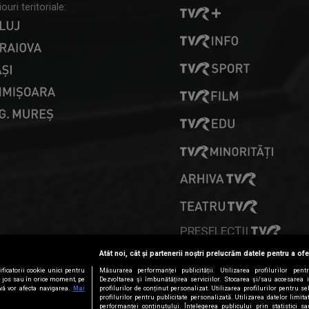
ouri teritoriale:
PRESELECȚII
Atât noi, cât și partenerii noștri prelucrăm datele pentru a ofe
ficatorii cookie unici pentru
Măsurarea performanței publicității. Utilizarea profilurilor pent
ai jos sau în orice moment, pe
Dezvoltarea și îmbunătățirea serviciilor. Stocarea și/sau accesarea 
vă vor afecta navigarea.
Mai
profilurilor de conținut personalizat. Utilizarea profilurilor pentru se
profilurilor pentru publicitate personalizată. Utilizarea datelor limi
performanței conținutului. Înțelegerea publicului prin statistici s