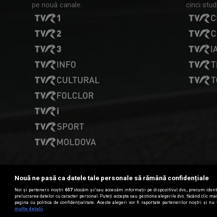
pe nouă canale:
cinci studi
Nouă ne pasă ca datele tale personale să rămână confidențiale
Noi și partenerii noștri
657
stocăm și/sau accesăm informații pe dispozitivul dvs., precum identi
Date de contact
prelucrarea datelor cu caracter personal. Puteți accepta sau gestiona alegerile dvs. făcând clic m
pagina cu politica de confidențialitate. Aceste alegeri vor fi raportate partenerilor noștri și nu 
multe detalii