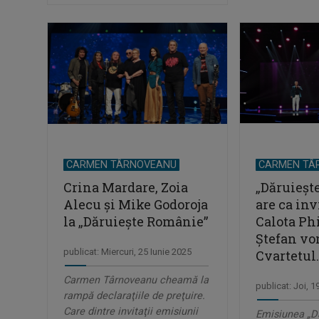
CARMEN TÂRNOVEANU
CARMEN TÂ
Crina Mardare, Zoia
„Dăruieșt
Alecu și Mike Godoroja
are ca inv
la „Dăruiește Românie”
Calota Phi
Ștefan vo
publicat: Miercuri, 25 Iunie 2025
Cvartetul..
Carmen Târnoveanu cheamă la
publicat: Joi, 1
rampă declaraţiile de preţuire.
Care dintre invitaţii emisiunii
Emisiunea „D