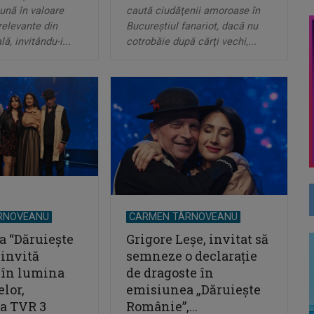
ună în valoare
caută ciudăţenii amoroase în
relevante din
Bucureştiul fanariot, dacă nu
ă, invitându-i...
cotrobăie după cărţi vechi,...
RNOVEANU
CARMEN TÂRNOVEANU
 “Dăruieşte
Grigore Leşe, invitat să
invită
semneze o declaraţie
 în lumina
de dragoste în
elor,
emisiunea „Dăruieşte
la TVR 3
Românie”,...