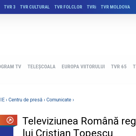
TVR 3
TVR CULTURAL
TVR FOLCLOR
TVRi
TVR MOLDOVA
OGRAM TV
TELEȘCOALA
EUROPA VIITORULUI
TVR 65
T
IE ›
Centru de presă ›
Comunicate ›
Televiziunea Română regr
lui Cristian Ţopescu