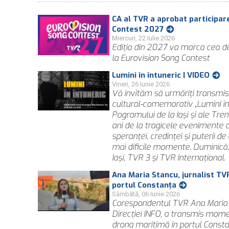
CA al TVR a aprobat participar
Contest 2027
Miercuri, 22 Iulie 2026
Ediţia din 2027 va marca cea de
la Eurovision Song Contest
Lumini în întuneric | VIDEO
Vineri, 26 Iunie 2026
Vă invităm să urmăriți transmis
cultural-comemorativ „Lumini în 
Pogromului de la Iași și ale Trenu
ani de la tragicele evenimente d
speranței, credinței și puterii de
mai dificile momente. Duminică, 
Iași, TVR 3 și TVR Internațional.
Ana Maria Stancu, jurnalist TVR
portul Constanța
Sâmbătă, 06 Iunie 2026
Corespondentul TVR Ana Maria St
Direcției INFO, a transmis mome
drona maritimă în portul Consta