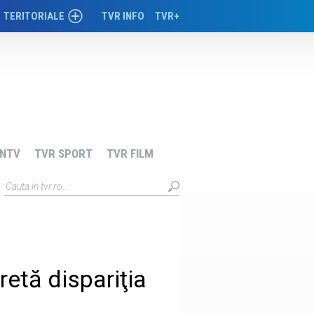
TERITORIALE
TVR INFO
TVR+
TIMIŞOARA
CLUJ
CRAIOVA
IAŞI
NTV
TVR SPORT
TVR FILM
TÂRGU-MUREŞ
etă dispariţia