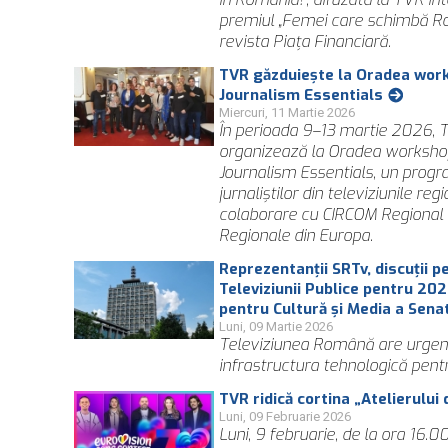
premiul „Femei care schimbă Ro
revista Piaţa Financiară.
TVR găzduieşte la Oradea work
Journalism Essentials
Miercuri, 11 Martie 2026
În perioada 9–13 martie 2026,
organizează la Oradea workshop
Journalism Essentials, un prog
jurnaliștilor din televiziunile re
colaborare cu CIRCOM Regional –
Regionale din Europa.
Reprezentanții SRTv, discuții 
Televiziunii Publice pentru 20
pentru Cultură și Media a Sena
Luni, 09 Martie 2026
Televiziunea Română are urgent 
infrastructura tehnologică pentr
TVR ridică cortina „Atelierulu
Luni, 09 Februarie 2026
Luni, 9 februarie, de la ora 16.00