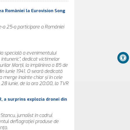
ea României la Eurovision Song
-a 25-a participare a României
ia specială a evenimentului
întuneric”, dedicat victimelor
rilor Morții, la împlinirea a 85 de
in iunie 1941. O seară dedicată
 a merge înainte chiar și în cele
28 iunie, de la ora 20:00, la TVR
, a surprins explozia dronei din
ancu, jurnalist în cadrul
ntul deflagrației produse de
nța.