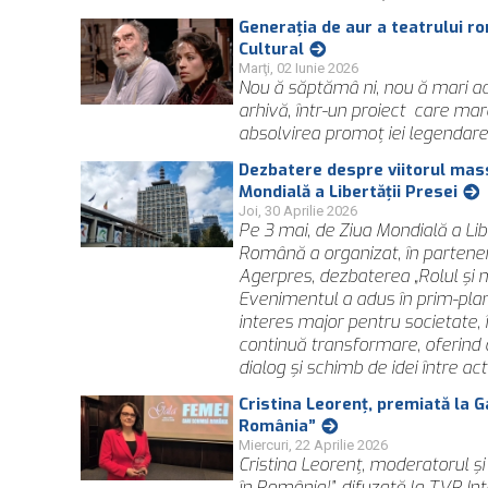
Generația de aur a teatrului r
Cultural
Marţi, 02 Iunie 2026
Nou ă săptămâ ni, nou ă mari act
arhivă, într-un proiect care ma
absolvirea promoț iei legendare
Dezbatere despre viitorul mas
Mondială a Libertății Presei
Joi, 30 Aprilie 2026
Pe 3 mai, de Ziua Mondială a Libe
Română a organizat, în partener
Agerpres, dezbaterea „Rolul și 
Evenimentul a adus în prim-plan
interes major pentru societate, 
continuă transformare, oferind 
dialog și schimb de idei între ac
Cristina Leorenţ, premiată la 
România”
Miercuri, 22 Aprilie 2026
Cristina Leorenţ, moderatorul şi 
în România!”, difuzată la TVR Int