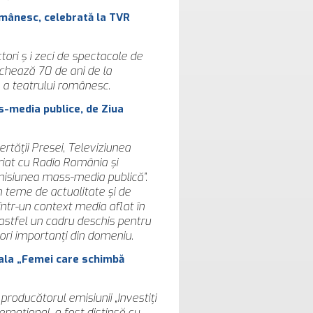
omânesc, celebrată la TVR
ori ș i zeci de spectacole de
rchează 70 de ani de la
 a teatrului românesc.
s-media publice, de Ziua
rtății Presei, Televiziunea
iat cu Radio România și
misiunea mass-media publică”.
 teme de actualitate și de
într-un context media aflat în
astfel un cadru deschis pentru
tori importanți din domeniu.
Gala „Femei care schimbă
producătorul emisiunii „Investiţi
ernaţional, a fost distinsă cu