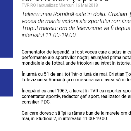
TVR.RO
| actualizat: Miercuri, 16 Mai 2018
Televiziunea Română este în doliu. Cristian Ţ
vocea de marile victorii ale sportului românes
Trupul marelui om de televiziune va fi depus j
intervalul 11.00-19.00.
Comentator de legendă, a fost vocea care a adus în c
performanţe ale sportivilor noştri, anunţând prima notă
mondialele de fotbal, unde tricolorii au intrat în istorie.
În urmă cu 51 de ani, tot într-o lună de mai, Cristian 
Televiziunea Română şi cu meseria care avea să îi def
Începând cu anul 1967, a lucrat în TVR ca reporter spor
comentator sportiv, redactor şef sport, realizator de e
consilier PDG.
Cei care doresc să îşi ia rămas bun de la marele om de
mai, în Studioul 2, în intervalul 11.00-19.00.