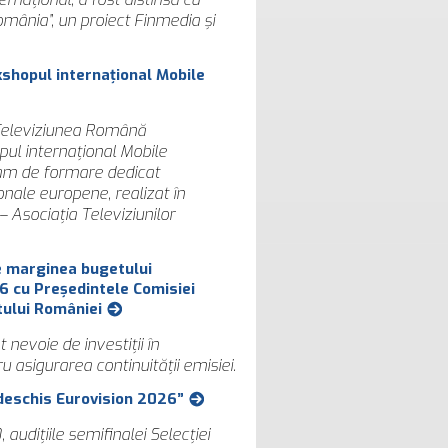
mânia”, un proiect Finmedia şi
shopul internațional Mobile
 Televiziunea Română
ul internațional Mobile
ram de formare dedicat
gionale europene, realizat în
 Asociația Televiziunilor
pe marginea bugetului
26 cu Președintele Comisiei
tului României
nevoie de investiții în
u asigurarea continuității emisiei.
i deschis Eurovision 2026”
, audițiile semifinalei Selecției