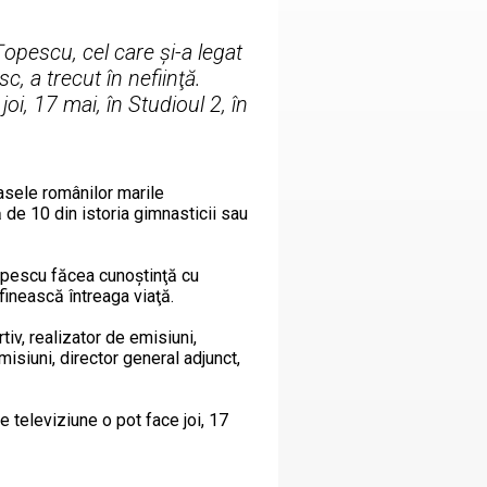
opescu, cel care şi-a legat
c, a trecut în nefiinţă.
oi, 17 mai, în Studioul 2, în
asele românilor marile
 de 10 din istoria gimnasticii sau
Ţopescu făcea cunoştinţă cu
inească întreaga viaţă.
tiv, realizator de emisiuni,
misiuni, director general adjunct,
 televiziune o pot face joi, 17