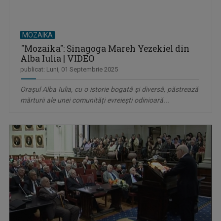
MOZAIKA
"Mozaika": Sinagoga Mareh Yezekiel din
Alba Iulia | VIDEO
publicat: Luni, 01 Septembrie 2025
Orașul Alba Iulia, cu o istorie bogată și diversă, păstrează
mărturii ale unei comunități evreiești odinioară...