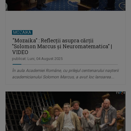
MOZAIKA
"Mozaika" : Reflecții asupra cărții
"Solomon Marcus și Neuromatematica" |
VIDEO
publicat: Luni, 04 August 2025
În aula Academiei Române, cu prilejul centenarului nașterii
academicianului Solomon Marcus, a avut loc lansarea...