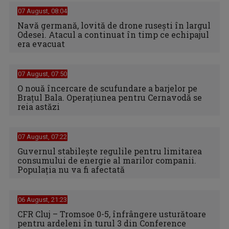
07 August, 08:04
Navă germană, lovită de drone rusești în largul
Odesei. Atacul a continuat în timp ce echipajul
era evacuat
07 August, 07:50
O nouă încercare de scufundare a barjelor pe
Brațul Bala. Operațiunea pentru Cernavodă se
reia astăzi
07 August, 07:22
Guvernul stabilește regulile pentru limitarea
consumului de energie al marilor companii.
Populația nu va fi afectată
06 August, 21:23
CFR Cluj – Tromsoe 0-5, înfrângere usturătoare
pentru ardeleni în turul 3 din Conference