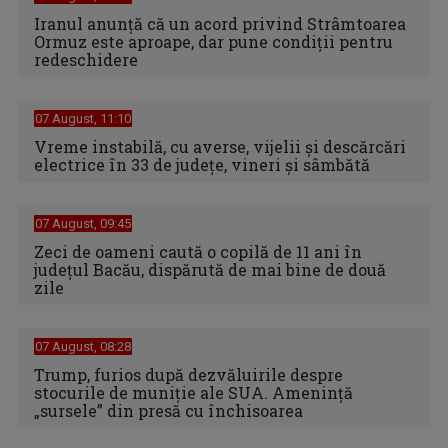
Iranul anunță că un acord privind Strâmtoarea
Ormuz este aproape, dar pune condiții pentru
redeschidere
07 August, 11:10
Vreme instabilă, cu averse, vijelii şi descărcări
electrice în 33 de judeţe, vineri şi sâmbătă
07 August, 09:45
Zeci de oameni caută o copilă de 11 ani în
judeţul Bacău, dispărută de mai bine de două
zile
07 August, 08:28
Trump, furios după dezvăluirile despre
stocurile de muniție ale SUA. Amenință
„sursele” din presă cu închisoarea