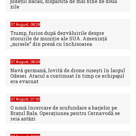
judeţul Bacău, dispărută de mai bine de două
zile
07 August, 08:28
Trump, furios după dezvăluirile despre
stocurile de muniție ale SUA. Amenință
„sursele” din presă cu închisoarea
07 August, 08:04
Navă germană, lovită de drone rusești în largul
Odesei. Atacul a continuat în timp ce echipajul
era evacuat
07 August, 07:50
O nouă încercare de scufundare a barjelor pe
Brațul Bala. Operațiunea pentru Cernavodă se
reia astăzi