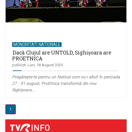
MONORITATI NATIONALE
Dacă Clujul are UNTOLD, Sighişoara are
PROETNICA
publicat: Luni, 18 August 2025
Pregătește-te pentru un festival cum nu-i altul! În perioada
27 - 31 august, ProEtnica transformă din nou
Sighișoara...
1