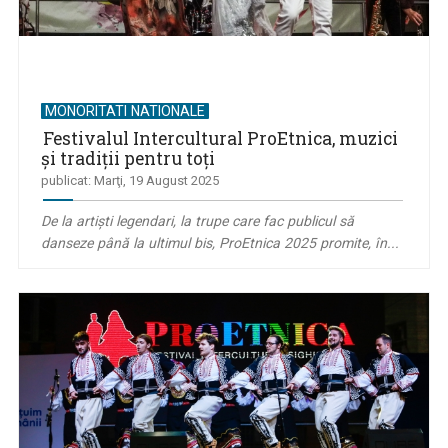
MONORITATI NATIONALE
Festivalul Intercultural ProEtnica, muzici
şi tradiții pentru toți
publicat: Marţi, 19 August 2025
De la artiști legendari, la trupe care fac publicul să
danseze până la ultimul bis, ProEtnica 2025 promite, în...