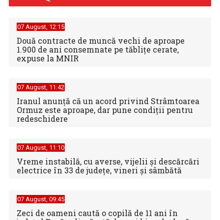
07 August, 12:15
Două contracte de muncă vechi de aproape
1.900 de ani consemnate pe tăblițe cerate,
expuse la MNIR
07 August, 11:42
Iranul anunță că un acord privind Strâmtoarea
Ormuz este aproape, dar pune condiții pentru
redeschidere
07 August, 11:10
Vreme instabilă, cu averse, vijelii şi descărcări
electrice în 33 de judeţe, vineri şi sâmbătă
07 August, 09:45
Zeci de oameni caută o copilă de 11 ani în