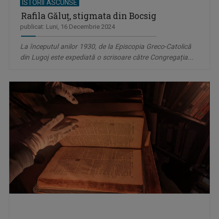
ISTORII ASCUNSE
Rafila Găluț, stigmata din Bocsig
publicat: Luni, 16 Decembrie 2024
La începutul anilor 1930, de la Episcopia Greco-Catolică
din Lugoj este expediată o scrisoare către Congregația...