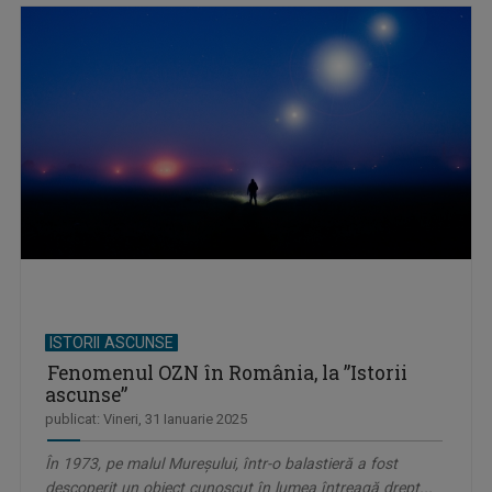
ISTORII ASCUNSE
Fenomenul OZN în România, la ”Istorii
ascunse”
publicat: Vineri, 31 Ianuarie 2025
În 1973, pe malul Mureșului, într-o balastieră a fost
descoperit un obiect cunoscut în lumea întreagă drept...