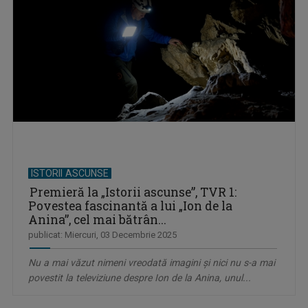
ISTORII ASCUNSE
Premieră la „Istorii ascunse”, TVR 1:
Povestea fascinantă a lui „Ion de la
Anina”, cel mai bătrân...
publicat: Miercuri, 03 Decembrie 2025
Nu a mai văzut nimeni vreodată imagini și nici nu s-a mai
povestit la televiziune despre Ion de la Anina, unul...