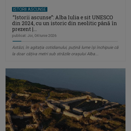
ISTORII ASCUNSE
“Istorii ascunse”: Alba Iulia e sit UNESCO
din 2024, cu un istoric din neolitic până în
prezent |...
publicat: Joi, 04 Iunie 2026
Astăzi, în agitația cotidianului, puțină lume își închipuie că
la doar câțiva metri sub străzile orașului Alba...