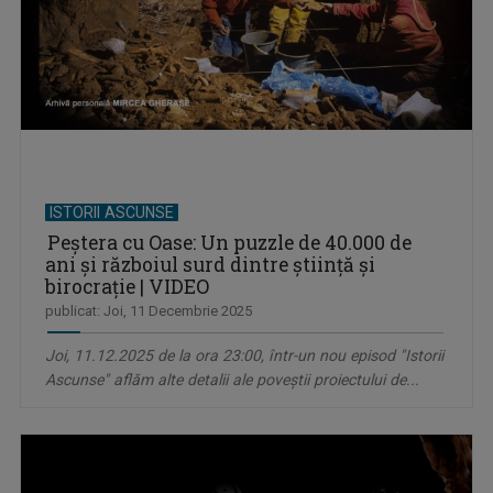
ISTORII ASCUNSE
Peștera cu Oase: Un puzzle de 40.000 de
ani și războiul surd dintre știință și
birocrație | VIDEO
publicat: Joi, 11 Decembrie 2025
Joi, 11.12.2025 de la ora 23:00, într-un nou episod "Istorii
Ascunse" aflăm alte detalii ale poveștii proiectului de...