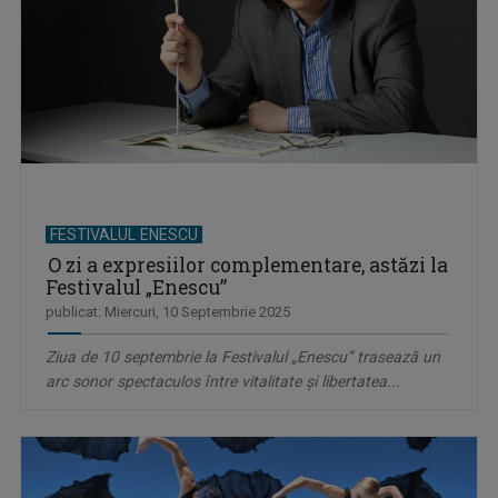
FESTIVALUL ENESCU
O zi a expresiilor complementare, astăzi la
Festivalul „Enescu”
publicat: Miercuri, 10 Septembrie 2025
Ziua de 10 septembrie la Festivalul „Enescu” trasează un
arc sonor spectaculos între vitalitate și libertatea...