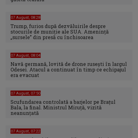
07 August, 08:28
Trump, furios după dezvăluirile despre
stocurile de muniție ale SUA. Amenință
„sursele” din presă cu închisoarea
07 August, 08:04
Navă germană, lovită de drone rusești în largul
Odesei. Atacul a continuat în timp ce echipajul
era evacuat
07 August, 07:50
Scufundarea controlată a barjelor pe Brațul
Bala, la final. Ministrul Miruță, vizită
neanunțată
07 August, 07:22