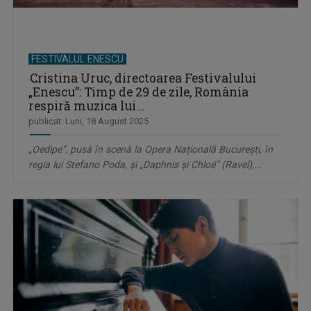
FESTIVALUL ENESCU
Cristina Uruc, directoarea Festivalului
„Enescu”: Timp de 29 de zile, România
respiră muzica lui...
publicat: Luni, 18 August 2025
„Oedipe”, pusă în scenă la Opera Națională București, în
regia lui Stefano Poda, și „Daphnis și Chloé” (Ravel),...