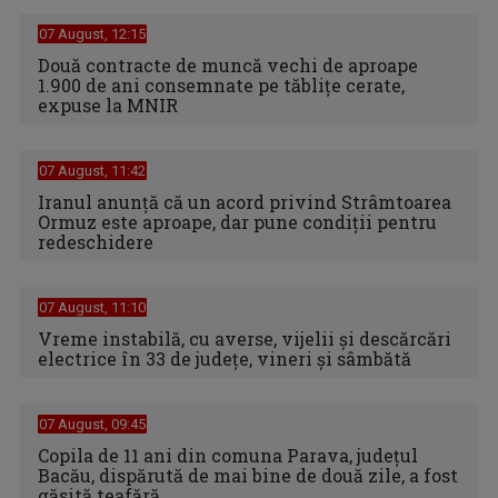
07 August, 12:15
Două contracte de muncă vechi de aproape
1.900 de ani consemnate pe tăblițe cerate,
expuse la MNIR
07 August, 11:42
Iranul anunță că un acord privind Strâmtoarea
Ormuz este aproape, dar pune condiții pentru
redeschidere
07 August, 11:10
Vreme instabilă, cu averse, vijelii şi descărcări
electrice în 33 de judeţe, vineri şi sâmbătă
07 August, 09:45
Copila de 11 ani din comuna Parava, judeţul
Bacău, dispărută de mai bine de două zile, a fost
găsită teafără