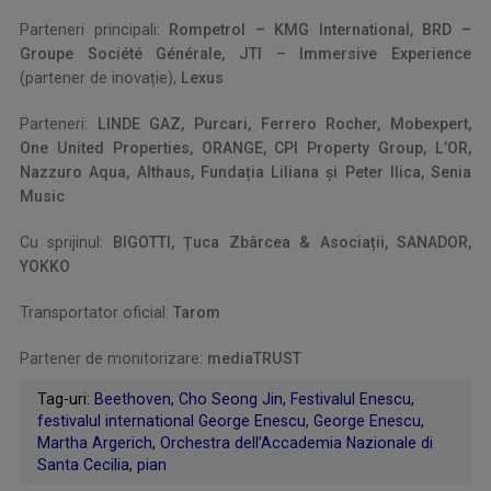
Parteneri principali:
Rompetrol – KMG International, BRD –
Groupe Société Générale, JTI – Immersive Experience
(partener de inovație),
Lexus
Parteneri:
LINDE GAZ,
Purcari, Ferrero Rocher, Mobexpert,
One United Properties, ORANGE, CPI Property Group, L’OR,
Nazzuro Aqua, Althaus, Fundația Liliana și Peter Ilica, Senia
Music
Cu sprijinul:
BIGOTTI, Țuca Zbârcea & Asociații, SANADOR,
YOKKO
Transportator oficial:
Tarom
Partener de monitorizare:
mediaTRUST
Tag-uri:
Beethoven
,
Cho Seong Jin
,
Festivalul Enescu
,
festivalul international George Enescu
,
George Enescu
,
Martha Argerich
,
Orchestra dell’Accademia Nazionale di
Santa Cecilia
,
pian