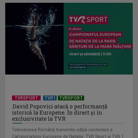
Hora care unește generații | VIDEO
Piesa Angelei Similea „După noapte vine zi” – pe podium şi
acum în inimile ...
TVRSPORT
TVR1
TVRSPORT
David Popovici atacă o performanţă
istorică la Europene. În direct şi în
exclusivitate la TVR
Televiziunea Română transmite ediţia centenară a
Campionatelor Europene de Nataţie. TVR Sport şi TVR 1