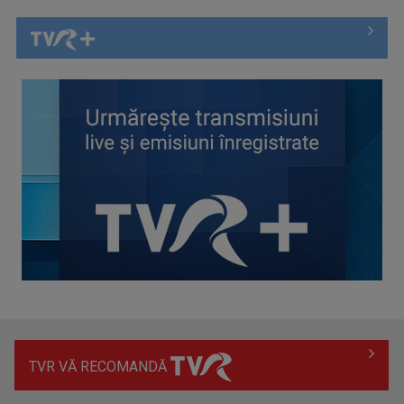
Piesa „Inimă, nu fi de piatră” a Corinei Chiriac ia argintul în
concursul ...
TVR VĂ RECOMANDĂ