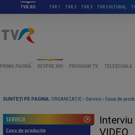
TVR.RO
TVR 1
TVR 2
TVR 3
TVR CULTURAL
T
PRIMA PAGINĂ
DESPRE NOI
PROGRAM TV
TELEȘCOALA
SUNTEŢI PE PAGINA:
ORGANIZAŢIE ›
Servicii ›
Casa de produ
Interviu
SERVICII
VIDEO
Casa de producţie