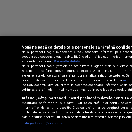
Nouă ne pasă ca datele tale personale să rămână confiden
Noi și partenerii noștri
657
stocăm și/sau accesăm informații pe dispozitivu
accepta sau gestiona alegerile dvs. făcând clic mai jos sau în orice moment, 
vor afecta navigarea.
Mai multe detalii
Noi si partenerii nostri (retelele de socializare si agentiile de publicitat
website-ului sa functioneze, pentru a personaliza continutul si anunturile 
aferente retelelor de socializare si pentru a analiza traficul pe website. Be
personal. Aceste drepturi pot fi exercitate prin modalitatea indicata
aici
. 
inclusiv acceptul dvs. cu privire la stocarea/accesarea informatiilor d
schimba preferintele in mod individual, mai putin cele legate de cookie str
Atât noi, cât și partenerii noștri prelucrăm datele pentru a o
Măsurarea performanței publicității. Utilizarea profilurilor pentru select
informațiilor de pe un dispozitiv. Crearea profilurilor de conținut personal
publicitate personalizată. Utilizarea datelor limitate pentru a selecta conț
date din surse diferite. Utilizarea de date limitate pentru a selecta publicit
Listă parteneri (furnizori)