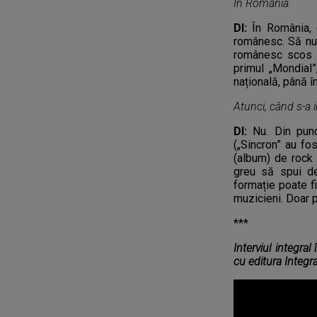
În România.
DI:
În România, c
românesc. Să nu u
românesc scos de
primul „Mondial”
națională, până î
Atunci, când s-a 
DI:
Nu. Din pun
(„Sincron” au fos
(album) de rock 
greu să spui d
formație poate f
muzicieni. Doar p
***
Interviul integral
cu editura Integra