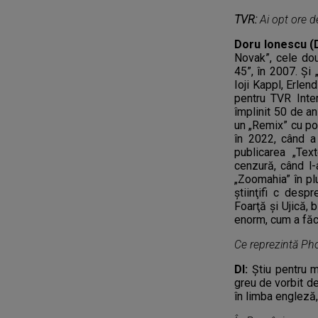
TVR:
Ai opt ore 
Doru Ionescu (D
Novak”, cele dou
45”, în 2007. Și 
Ioji Kappl, Erlen
pentru TVR Inte
împlinit 50 de an
un „Remix” cu pov
în 2022, când a 
publicarea „Tex
cenzură, când l-
„Zoomahia” în pl
știinţifi c des
Foarţă și Ujică, 
enorm, cum a făc
Ce reprezintă Pho
DI:
Știu pentru m
greu de vorbit d
în limba engleză,