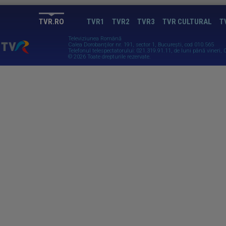
TVR.RO
TVR1
TVR2
TVR3
TVR CULTURAL
T
Televiziunea Română
Calea Dorobanţilor nr. 191, sector 1, Bucureşti, cod 010.565
Telefonul telespectatorului: 021.319.91.11, de luni până vineri, 0
© 2026 Toate drepturile rezervate.