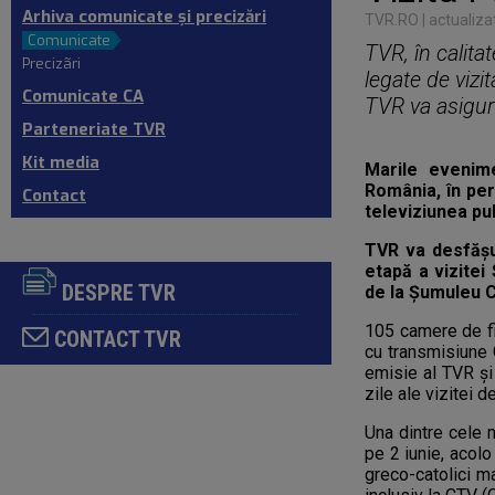
Arhiva comunicate şi precizări
TVR.RO
| actualiza
Comunicate
TVR, în calita
Precizãri
legate de vizi
Comunicate CA
TVR va asigura
Parteneriate TVR
Kit media
Marile evenime
România, în per
Contact
televiziunea pub
TVR va desfăşu
etapă a vizitei
DESPRE TVR
de la Șumuleu Ci
105 camere de fi
CONTACT TVR
cu transmisiune 
emisie al TVR și
zile ale vizitei 
Una dintre cele m
pe 2 iunie, acolo
greco-catolici ma