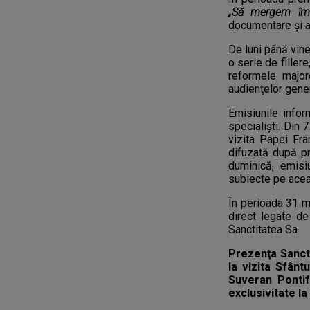
„Să mergem împ
documentare şi a
De luni până vine
o serie de filler
reformele major
audienţelor gene
Emisiunile infor
specialiști. Din 
vizita Papei Fra
difuzată după pri
duminică, emisiu
subiecte pe ace
În perioada 31 ma
direct legate de
Sanctitatea Sa.
Prezenţa Sancti
la vizita Sfântu
Suveran Pontif
exclusivitate l