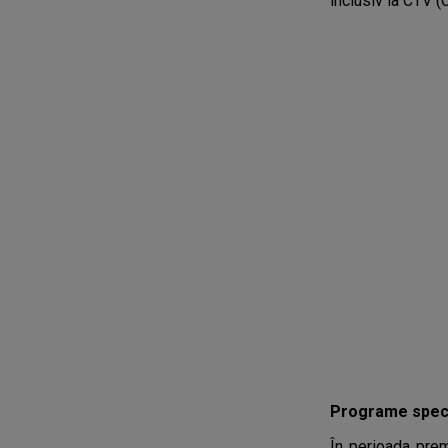
inclusiv la CTV (
Programe speci
În perioada prem