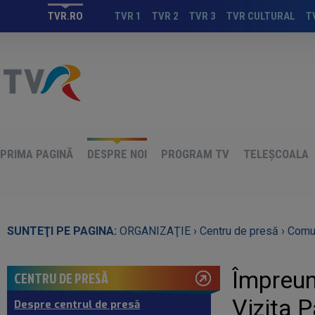
TVR.RO
TVR 1
TVR 2
TVR 3
TVR CULTURAL
T
PRIMA PAGINĂ
DESPRE NOI
PROGRAM TV
TELEȘCOALA
SUNTEŢI PE PAGINA:
ORGANIZAŢIE ›
Centru de presă ›
Comun
Împreun
CENTRU DE PRESĂ
Vizita 
Despre centrul de presă