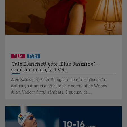
FILM
TVR1
Horoscopul zilei de 13 iulie
Cate Blanchett este „Blue Jasmine” –
sâmbătă seară, la TVR 1
Alec Baldwin şi Peter Sarsgaard se mai regăsesc în
distribuţia dramei a cărei regie e semnată de Woody
Allen. Vedem filmul sâmbătă, 8 august, de ...