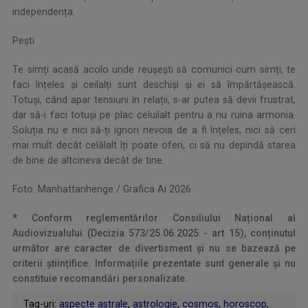
independența.
Pești
Te simți acasă acolo unde reușești să comunici cum simți, te
faci înțeles și ceilalți sunt deschiși și ei să împărtășească.
Totuși, când apar tensiuni în relații, s-ar putea să devii frustrat,
dar să-i faci totuși pe plac celuilalt pentru a nu ruina armonia.
Soluția nu e nici să-ți ignori nevoia de a fi înțeles, nici să ceri
mai mult decât celălalt îți poate oferi, ci să nu depindă starea
de bine de altcineva decât de tine.
Foto: Manhattanhenge / Grafica Ai 2026
* Conform reglementărilor Consiliului Național al
Audiovizualului (Decizia 573/25.06.2025 - art 15), conținutul
următor are caracter de divertisment și nu se bazează pe
criterii științifice. Informațiile prezentate sunt generale și nu
constituie recomandări personalizate.
Tag-uri:
aspecte astrale
,
astrologie
,
cosmos
,
horoscop
,