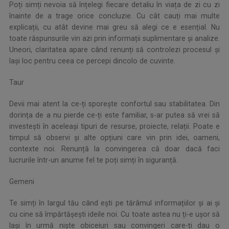
Poți simți nevoia să înțelegi fiecare detaliu în viața de zi cu zi
înainte de a trage orice concluzie. Cu cât cauți mai multe
explicații, cu atât devine mai greu să alegi ce e esențial. Nu
toate răspunsurile vin azi prin informații suplimentare și analize.
Uneori, claritatea apare când renunți să controlezi procesul și
lași loc pentru ceea ce percepi dincolo de cuvinte.
Taur
Devii mai atent la ce-ți sporește confortul sau stabilitatea. Din
dorința de a nu pierde ce-ți este familiar, s-ar putea să vrei să
investești în aceleași tipuri de resurse, proiecte, relații. Poate e
timpul să observi și alte opțiuni care vin prin idei, oameni,
contexte noi. Renunță la convingerea că doar dacă faci
lucrurile într-un anume fel te poți simți în siguranță.
Gemeni
Te simți în largul tău când ești pe tărâmul informațiilor și ai și
cu cine să împărtășești ideile noi. Cu toate astea nu ți-e ușor să
lași în urmă niște obiceiuri sau convingeri care-ți dau o