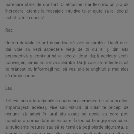
oarecare stare de confort. O atitudine mai flexibilă, un pic de
încredere, atenție la mesajele intuitive te-ar ajuta să iei decizii
echilibrate în carieră.
Rac
Uneori detaliile te pot împiedica să vezi ansamblul. Dacă nu-ți
dai voie să vezi aspectele vieții de zi cu zi și din altă
perspectivă și continui să iei decizii doar după aceleași vechi
convingeri, nimic nu se va schimba. Dă-ți voie să reflectezi, să
te hrănești cu informații noi, să vezi și alte unghiuri și mai ales
să rămâi curios.
Leu
Trăiești prin interacțiunile cu oameni asemenea ție, atunci când
împărtășești aceleași vise sau viziuni. Și chiar te pricepi de
minune să aduni în jurul tău exact pe aceia cu care poți
construi o comunitate de valoare. În loc să te îngrijorezi că nu
ai suficiente resurse sau să te temi că poți pierde siguranța, ai
încredere că mereu vei găsi cea mai bună soluție ca să ieși