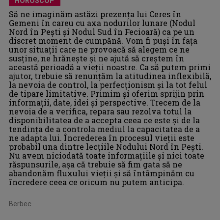
HOROSCOP
Să ne imaginăm astăzi prezența lui Ceres în
Gemeni în careu cu axa nodurilor lunare (Nodul
Nord în Pești și Nodul Sud în Fecioară) ca pe un
discret moment de cumpănă. Vom fi puși în fața
unor situații care ne provoacă să alegem ce ne
susține, ne hrănește și ne ajută să creștem în
această perioadă a vieții noastre. Ca să putem primi
ajutor, trebuie să renunțăm la atitudinea inflexibilă,
la nevoia de control, la perfecționism și la tot felul
de tipare limitative. Primim și oferim sprijin prin
informații, date, idei și perspective. Trecem de la
nevoia de a verifica, repara sau rezolva totul la
disponibilitatea de a accepta ceea ce este și de la
tendința de a controla mediul la capacitatea de a
ne adapta lui. Încrederea în procesul vieții este
probabil una dintre lecțiile Nodului Nord în Pești.
Nu avem niciodată toate informațiile și nici toate
răspunsurile, așa că trebuie să fim gata să ne
abandonăm fluxului vieții și să întâmpinăm cu
încredere ceea ce oricum nu putem anticipa.
Berbec