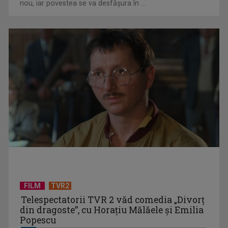
nou, iar povestea se va desfășura în ...
Horoscopul zilei de 25 iulie
FILM
TVR2
Horoscopul zilei de 24 iulie
Telespectatorii TVR 2 văd comedia „Divorţ
din dragoste”, cu Horaţiu Mălăele şi Emilia
Popescu