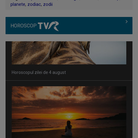
planete
,
zodiac
,
zodii
HOROSCOP
Horoscopul zilei de 3 august