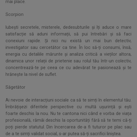
mai place.
Scorpion
Iubești secretele, misterele, dedesubturile și îți aduce o mare
satisfacție să aduni informații, să pui întrebări și să faci
conexiuni rapide. Și nici nu există un mai bun detectiv,
investigator sau cercetător ca tine. În loc să-ți consumi, însă,
energia cu detaliile mărunte și analiza critică a vieților altora,
dinamica unor relații de prietenie sau rolul tău într-un colectiv,
concentrează-te pe ceea ce cu adevărat te pasionează și te
hrănește la nivel de suflet.
Săgetător
Ai nevoie de interacțiuni sociale ca să te simți în elementul tău.
Îmbrățișezi diferitele perspective cu multă ușurință și ești
foarte deschis la nou. Nu te cantona nici când e vorba de viața
profesională, rămâi deschis la oportunități fără să te temi că-ți
poți pierde statutul. Din încercarea de-a fi tuturor pe plac sau
de a te simți validat social, s-ar putea să-ți sacrifici liniștea.