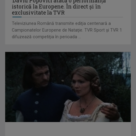
David Popovici atacă o performanţă
istorică la Europene. În direct şi în
Horoscopul zilei de 22 iulie
exclusivitate la TVR
Televiziunea Română transmite ediţia centenară a
Campionatelor Europene de Nataţie. TVR Sport şi TVR 1
difuzează competiţia în perioada ...
Horoscopul zilei de 21 iulie