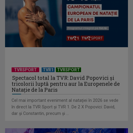
Horoscopul zilei 8 august
TVRSPORT
TVR1
TVRSPORT
Spectacol total la TVR: David Popovici și
tricolorii luptă pentru aur la Europenele de
Horoscopul zilei de 7 august
Natație de la Paris
Cel mai important eveniment al nataţiei în 2026 se vede
în direct la TVR Sport şi TVR 1. De 2 X Popovici: David,
dar şi Constantin, precum şi ...