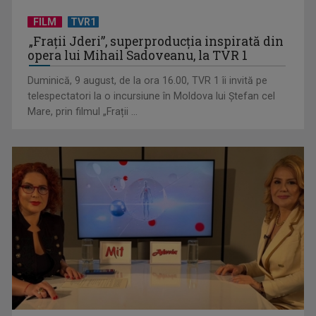
FILM
TVR1
„Frații Jderi”, superproducția inspirată din
opera lui Mihail Sadoveanu, la TVR 1
Horoscopul zilei de 20 iulie
Duminică, 9 august, de la ora 16.00, TVR 1 îi invită pe
telespectatori la o incursiune în Moldova lui Ștefan cel
Mare, prin filmul „Frații ...
Horoscopul zilei de 19 iulie