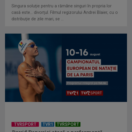
Singura soluţie pentru a rămâne singuri în propria lor
casă este... divorţul. Filmul regizorului Andrei Blaier, cu o
distribuţie de zile mari, se ...
Horoscopul zilei de 23 iulie
TVRSPORT
TVR1
TVRSPORT