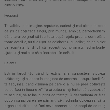
dintr-o criză.
Fecioară
Te validezi prin imagine, reputație, carieră și mai ales prin ceea
ce știi că poți face singur, prin muncă, ambiție, perfecționism.
Când te-ai obișnuit să faci totul după rețeta proprie, controlând
toate detaliile, nu ți-e ușor să colaborezi cu ceilalți de pe picior
de egalitate. E dificil să accepți compromisul, schimburile,
ajutorul și mai ales să ai încredere în celălalt.
Balanță
Ești în largul tău când îți extinzi aria cunoașterii, studiezi,
călătorești și ai acces la imaginea de ansamblu asupra lumii. Ce
te faci, însă, când viziunea pe care o ai nu se prea potrivește
cu ce faci în fiecare zi? Te-ai putea simți tentat să evadezi, să
te ascunzi, să te lași cuprins de tristețe. O altă variantă ar fi să
cobori cu picioarele pe pământ, să-ți schimbi obiceiurile, să te
organizezi diferit, să faci ceva concret ca să scapi de ce nu-ți