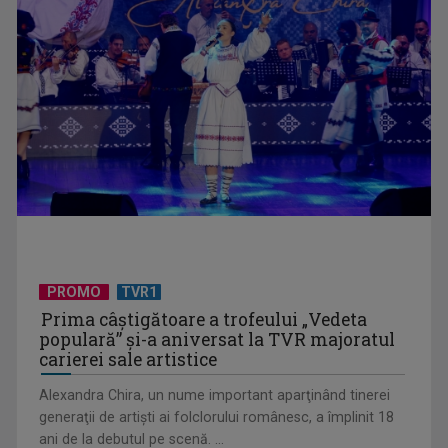
Horoscopul zilei de 6 august
PROMO
TVR1
Prima câştigătoare a trofeului „Vedeta
populară” şi-a aniversat la TVR majoratul
carierei sale artistice
Horoscopul zilei de 5 august
Alexandra Chira, un nume important aparţinând tinerei
generaţii de artişti ai folclorului românesc, a împlinit 18
ani de la debutul pe scenă. ...