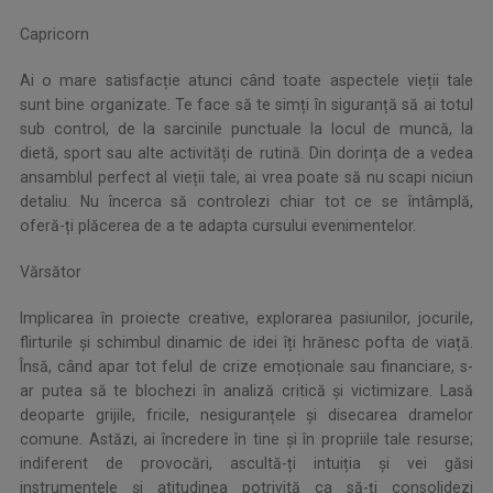
Capricorn
Ai o mare satisfacție atunci când toate aspectele vieții tale
sunt bine organizate. Te face să te simți în siguranță să ai totul
sub control, de la sarcinile punctuale la locul de muncă, la
dietă, sport sau alte activități de rutină. Din dorința de a vedea
ansamblul perfect al vieții tale, ai vrea poate să nu scapi niciun
detaliu. Nu încerca să controlezi chiar tot ce se întâmplă,
oferă-ți plăcerea de a te adapta cursului evenimentelor.
Vărsător
Implicarea în proiecte creative, explorarea pasiunilor, jocurile,
flirturile și schimbul dinamic de idei îți hrănesc pofta de viață.
Însă, când apar tot felul de crize emoționale sau financiare, s-
ar putea să te blochezi în analiză critică și victimizare. Lasă
deoparte grijile, fricile, nesiguranțele și disecarea dramelor
comune. Astăzi, ai încredere în tine și în propriile tale resurse;
indiferent de provocări, ascultă-ți intuiția și vei găsi
instrumentele și atitudinea potrivită ca să-ți consolidezi