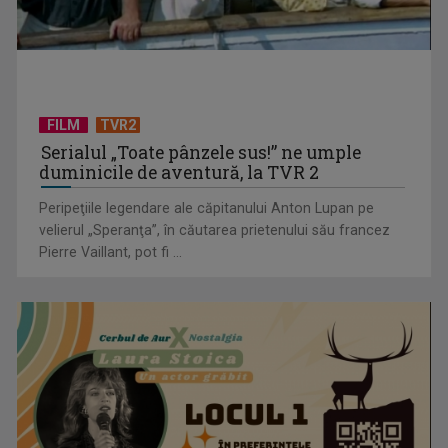
Horoscopul zilei de 17 iulie
FILM
TVR2
Serialul „Toate pânzele sus!” ne umple
duminicile de aventură, la TVR 2
Peripeţiile legendare ale căpitanului Anton Lupan pe
velierul „Speranţa”, în căutarea prietenului său francez
Pierre Vaillant, pot fi ...
Horoscopul zilei de 16 iulie