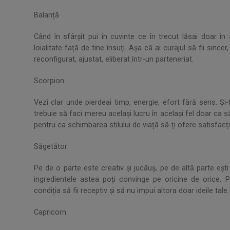
Balanță
Când în sfârșit pui în cuvinte ce în trecut lăsai doar în 
loialitate față de tine însuți. Așa că ai curajul să fii sinc
reconfigurat, ajustat, eliberat într-un parteneriat.
Scorpion
Vezi clar unde pierdeai timp, energie, efort fără sens. Și-
trebuie să faci mereu același lucru în același fel doar ca să 
pentru ca schimbarea stilului de viață să-ți ofere satisfacți
Săgetător
Pe de o parte este creativ și jucăuș, pe de altă parte eșt
ingredientele astea poți convinge pe oricine de orice. Po
condiția să fii receptiv și să nu impui altora doar ideile tale.
Capricorn