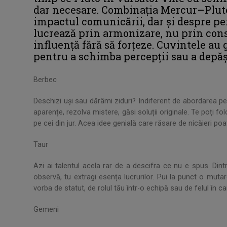
dar necesare. Combinația Mercur–Pluto
impactul comunicării, dar și despre pe
lucrează prin armonizare, nu prin cons
influență fără să forțeze. Cuvintele au g
pentru a schimba percepții sau a depăș
Berbec
Deschizi uși sau dărâmi ziduri? Indiferent de abordarea pe
aparențe, rezolva mistere, găsi soluții originale. Te poți f
pe cei din jur. Acea idee genială care răsare de nicăieri p
Taur
Azi ai talentul acela rar de a descifra ce nu e spus. Dintr-
observă, tu extragi esența lucrurilor. Pui la punct o muta
vorba de statut, de rolul tău într-o echipă sau de felul în c
Gemeni