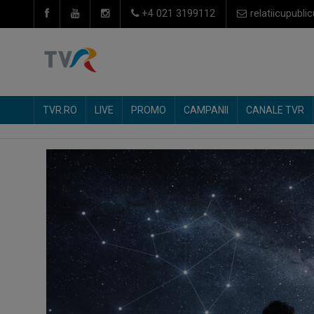
+4 021 3199112
relatiicupublic
TVR.RO
LIVE
PROMO
CAMPANII
CANALE TVR