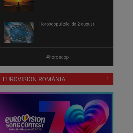
Horoscopul zilei de 2 august
Horoscopul zilei de 1 august
#horoscop
EUROVISION ROMÂNIA
Horoscopul zilei de 31 iulie
Horoscopul zilei de 30 iulie