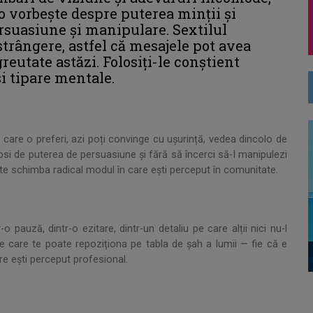
 vorbește despre puterea minții și
rsuasiune și manipulare. Sextilul
trângere, astfel că mesajele pot avea
reutate astăzi. Folosiți-le conștient
i tipare mentale.
 care o preferi, azi poți convinge cu ușurință, vedea dincolo de
olosi de puterea de persuasiune și fără să încerci să-I manipulezi
oate schimba radical modul în care ești perceput în comunitate.
o pauză, dintr-o ezitare, dintr-un detaliu pe care alții nici nu-l
re care te poate repoziționa pe tabla de șah a lumii — fie că e
are ești perceput profesional.