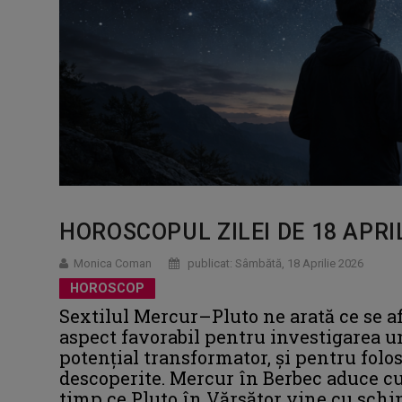
HOROSCOPUL ZILEI DE 18 APRI
Monica Coman
publicat: Sâmbătă, 18 Aprilie 2026
HOROSCOP
Sextilul Mercur–Pluto ne arată ce se af
aspect favorabil pentru investigarea un
potențial transformator, și pentru folos
descoperite. Mercur în Berbec aduce cu
timp ce Pluto în Vărsător vine cu schi