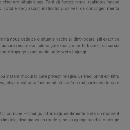
 chiar are bătaie lungă. Fără să forțezi nimic, realitatea începe
c. Totul e să-ți asculți instinctul și să vezi ce convingeri merită
lumină nouă cade pe o situație veche și, dintr-odată, știi exact ce
l asupra resurselor tale și știi exact pe ce te bazezi, discursul
 poate împinge exact acolo unde vrei să ajungi.
ă instant modul în care privești relațiile. Le treci printr-un filtru
tiva, chiar dacă asta înseamnă să lași în urmă parteneriate care
estiții comune — finanțe, informații, sentimente. Este un moment
u limitele, discuția va da roade și se va ajunge rapid la o soluție