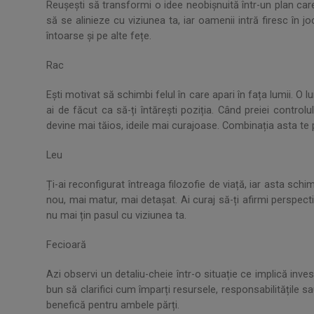
Reușești să transformi o idee neobișnuită într-un plan care
să se alinieze cu viziunea ta, iar oamenii intră firesc în jo
întoarse și pe alte fețe.
Rac
Ești motivat să schimbi felul în care apari în fața lumii. O 
ai de făcut ca să-ți întărești poziția. Când preiei controlu
devine mai tăios, ideile mai curajoase. Combinația asta te
Leu
Ți-ai reconfigurat întreaga filozofie de viață, iar asta schimb
nou, mai matur, mai detașat. Ai curaj să-ți afirmi perspec
nu mai țin pasul cu viziunea ta.
Fecioară
Azi observi un detaliu-cheie într-o situație ce implică inv
bun să clarifici cum împarți resursele, responsabilitățile sa
benefică pentru ambele părți.