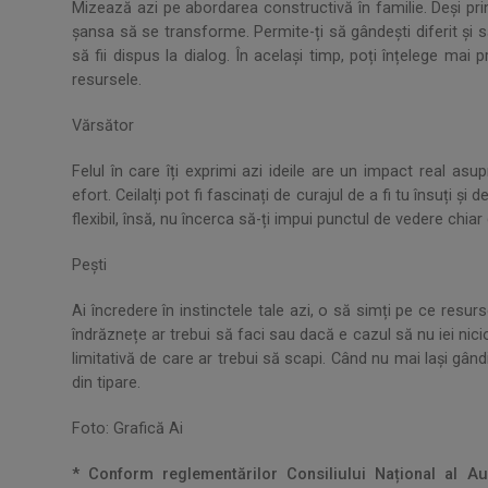
Mizează azi pe abordarea constructivă în familie. Deși prim
șansa să se transforme. Permite-ți să gândești diferit și să 
să fii dispus la dialog. În același timp, poți înțelege mai 
resursele.
Vărsător
Felul în care îți exprimi azi ideile are un impact real asu
efort. Ceilalți pot fi fascinați de curajul de a fi tu însuți
flexibil, însă, nu încerca să-ți impui punctul de vedere chia
Pești
Ai încredere în instinctele tale azi, o să simți pe ce resurs
îndrăznețe ar trebui să faci sau dacă e cazul să nu iei n
limitativă de care ar trebui să scapi. Când nu mai lași gândir
din tipare.
Foto: Grafică Ai
* Conform reglementărilor Consiliului Național al Aud