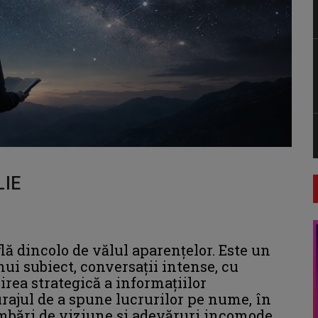
LIE
lă dincolo de vălul aparențelor. Este un
ui subiect, conversații intense, cu
irea strategică a informațiilor
rajul de a spune lucrurilor pe nume, în
mbări de viziune și adevăruri incomode,