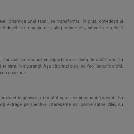
aer, dinamica unei relații se transformă. În plus, dovedești și
er, să deschizi un spațiu de dialog constructiv, să vezi ce trebuie
ți dai voie să reconsideri raportarea la ideea de stabilitate. Nu
te simți în siguranță. Așa că prinzi curaj să faci lucrurile altfel,
i nu epuizare.
i profund în gândire și orientat spre soluții nonconformiste. Cu
ți extrage perspective interesante din conversațiile zilei, cu