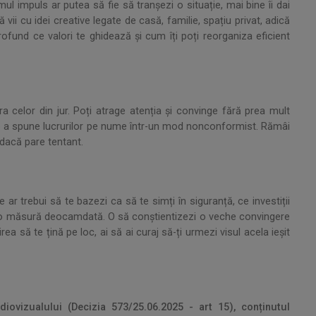
ul impuls ar putea să fie să tranșezi o situație, mai bine îi dai
vii cu idei creative legate de casă, familie, spațiu privat, adică
profund ce valori te ghidează și cum îți poți reorganiza eficient
pra celor din jur. Poți atrage atenția și convinge fără prea mult
 și de a spune lucrurilor pe nume într-un mod nonconformist. Rămâi
r dacă pare tentant.
e ar trebui să te bazezi ca să te simți în siguranță, ce investiții
icio măsură deocamdată. O să conștientizezi o veche convingere
ea să te țină pe loc, ai să ai curaj să-ți urmezi visul acela ieșit
iovizualului (Decizia 573/25.06.2025 - art 15), conținutul