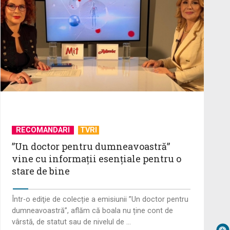
Myung”, serialul coreean de la TVR
1
Arnold Schwarzenegger: „Am știut
că vreau să joc rolul Terminatorului
...
"Cap Compas": Pecețile Siciliei
RECOMANDARI
TVRI
”Un doctor pentru dumneavoastră”
vine cu informații esențiale pentru o
„Cap Compas” ne poartă în inima
stare de bine
Italiei: Umbria, între credință, istorie
și ...
Într-o ediţie de colecție a emisiunii ”Un doctor pentru
dumneavoastră”, aflăm că boala nu ține cont de
„Frații Jderi”, superproducția
vârstă, de statut sau de nivelul de ...
inspirată din opera lui Mihail