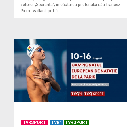
velierul „Speranţa”, în căutarea prietenului său francez
Pierre Vaillant, pot fi ...
TVRSPORT
TVR1
TVRSPORT