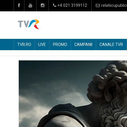
+4 021 3199112
relatiicupublic
TVR.RO
LIVE
PROMO
CAMPANII
CANALE TVR