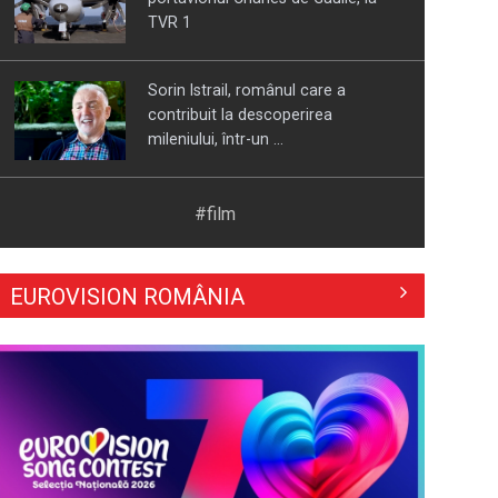
TVR 1
Sorin Istrail, românul care a
contribuit la descoperirea
mileniului, într-un ...
„România are uraniu, dar închide
#film
mine” – o poveste despre oameni,
resurse și ...
EUROVISION ROMÂNIA
„Revoluția americană”, un
documentar-eveniment în
premieră la TVR INFO, de ...
„Ion”, ecranizarea de referință a
romanului lui Liviu Rebreanu, la
TVR 2