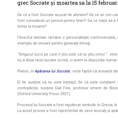
grec Socrate și moartea sa la 15 februari
De ce a fost Socrate acuzat de atenieni? De ce un om care
fost considerat un pericol pentru tineri? De ce viața sa a
trimis la moarte?
Filosoful atenian rămâne o personalitate controversată,
exemplu de onoare pentru generații întregi.
”Singurul lucru pe care îl știu este că nu știu nimic”
- este
nu a lăsat nicio lucrare scrisă, ci avem la dispoziție numai 
Platon,
în
Apărarea lui Socrate
, nota faptul că această ide
El fie susține că nu este înțelept, fie că este conștient
contradicție, susține Gail Fine, profesor emerit de filoso
(Oxford University Press 2021).
Procesul lui Socrate a fost rejudecat simbolic în Grecia, în
La acest proces a fost reprezentat de zece avocaţi şi apără