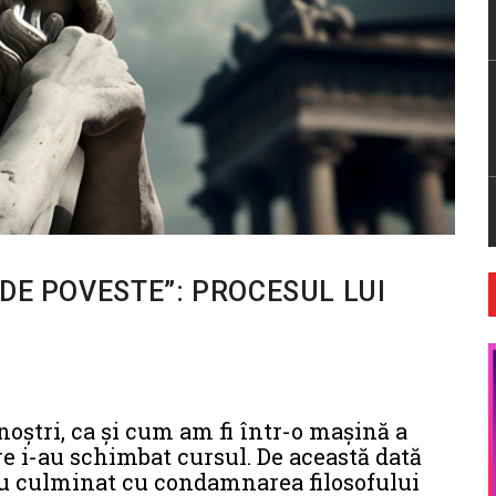
DE POVESTE”: PROCESUL LUI
noştri, ca şi cum am fi într-o maşină a
re i-au schimbat cursul. De această dată
u culminat cu condamnarea filosofului