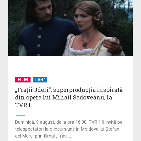
FILM
TVR1
„Frații Jderi”, superproducția inspirată
din opera lui Mihail Sadoveanu, la
TVR 1
Duminică, 9 august, de la ora 16.00, TVR 1 îi invită pe
telespectatori la o incursiune în Moldova lui Ștefan
cel Mare, prin filmul „Frații ...