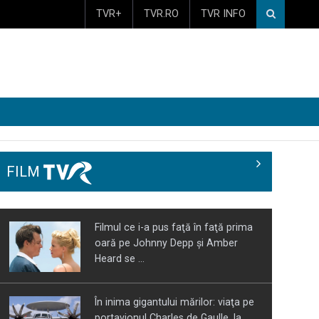
TVR+
TVR.RO
TVR INFO
FILM
Filmul ce i-a pus faţă în faţă prima
oară pe Johnny Depp şi Amber
Heard se ...
În inima gigantului mărilor: viaţa pe
portavionul Charles de Gaulle, la