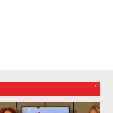
Povestea iei şi a borangicului, în
filmul „Măiastra cu arnici”, la TVR 1
Visuri, ambiții și iubiri în serialul
italian „Inimi”, din nou la TVR 2
Efectul Fjord. Cristian Mungiu ne
învață matematic să îndrăznim:
„4,3,2,1… ...
Documentarul „China: soţia mea
are credit”, portretul unei societăți
în care ...
Drama istorică „Prinţesa Ja-