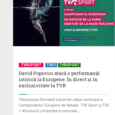
TVRSPORT
TVR1
TVRSPORT
David Popovici atacă o performanţă
istorică la Europene. În direct şi în
exclusivitate la TVR
Televiziunea Română transmite ediţia centenară a
Campionatelor Europene de Nataţie. TVR Sport şi TVR
1 difuzează competiţia în perioada ...