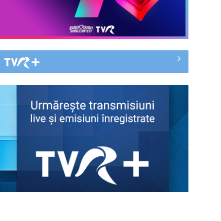
„O lume de secrete”, un thriller
dramatic despre vină, adevăr și
mistere, ...
Memoria unei tragedii, în filmul
„Călătoria lui Gruber”, la TVR 2
Vacanţa mare aduce celor mici
bucuria reîntâlnirii cu „Fram, ursul
polar”
Documentarul „Albă ca Zăpada și
cele 7 mineriade”, difuzat la „Dosar
România”