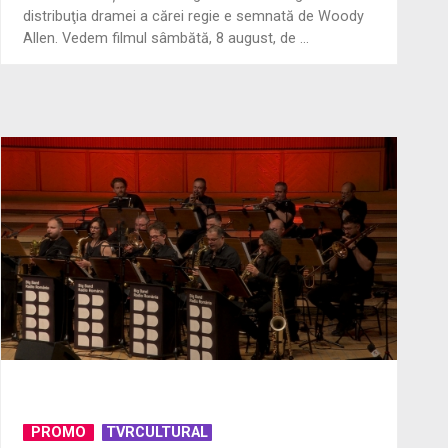
distribuţia dramei a cărei regie e semnată de Woody
Allen. Vedem filmul sâmbătă, 8 august, de ...
De peste 160 de ani în slujba
culturii românești. Povestea
„Societății” din ...
„Brazilia – întoarcerea la pădure”:
salvarea vine din înţelepciunea
veche, ...
Primul Palme d'Or al lui Emir
Kusturica este „Filmul de artă” de
duminică, ...
Serialul pentru copii „Cireşarii"
umple de aventuri vacanța la TVR
3
PROMO
TVRCULTURAL