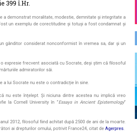
e 399 î.Hr.
 a demonstrat moralitate, modestie, demnitate și integritate a
 fost un exemplu de corectitudine și totuși a fost condamnat și
 un gânditor considerat nonconformist în vremea sa, dar și un
 o expresie frecvent asociată cu Socrate, deși știm că filosoful
mărturiile admiratorilor săi.
e a lui Socrate nu este o contradicție în sine.
 că nu este înțelept. Și niciuna dintre acestea nu implică vreo
fie la Cornell University în ”
Essays in Ancient Epistemology
”
 anul 2012, filosoful fiind achitat după 2500 de ani de la moarte.
tori ai drepturilor omului, potrivit France24, citat de
Agerpres.