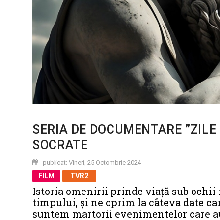
SERIA DE DOCUMENTARE ”ZILE 
SOCRATE
publicat: Vineri, 25 Octombrie 2024
FILM
TVR2
Istoria omenirii prinde viaţă sub ochii 
timpului, şi ne oprim la câteva date ca
suntem martorii evenimentelor care a