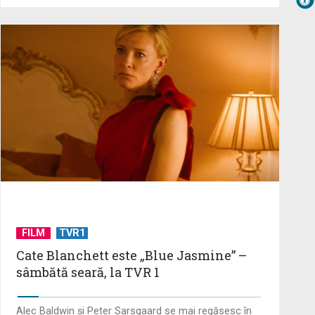
Sadoveanu, la ...
Serialul „Toate pânzele sus!” ne
umple duminicile de aventură, la
TVR 2
Cate Blanchett este „Blue Jasmine”
– sâmbătă seară, la TVR 1
"Robin Hood"-ul serialelor coreene:
"Iljimae, hoţul fantomă", la TVR 1
FILM
TVR1
Cate Blanchett este „Blue Jasmine” –
sâmbătă seară, la TVR 1
Un reper al cinematografiei
mondiale, la TVR Cultural: „Roma,
oraș deschis”
Alec Baldwin şi Peter Sarsgaard se mai regăsesc în