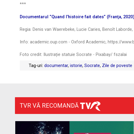
***
Documentarul ”Quand l’histoire fait dates” (Franţa, 2020)
Regia: Denis van Waerebeke, Lucie Caries, Benoît Laborde
Info: academic.oup.com - Oxford Academic, https://www.b
Foto credit: Ilustrație statuie Socrate - Pixabay/ fszalai
Tag-uri:
documentar
,
istorie
,
Socrate
,
Zile de poveste
TVR VĂ RECOMANDĂ