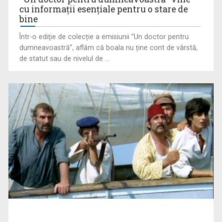
cu informații esențiale pentru o stare de
bine
Într-o ediţie de colecție a emisiunii ”Un doctor pentru
dumneavoastră”, aflăm că boala nu ține cont de vârstă,
Drama istorică „Prinţesa Ja-Myung”, serialul coreean de la
de statut sau de nivelul de ...
TVR 1
Arnold Schwarzenegger: „Am știut că vreau să joc rolul
Terminatorului ...