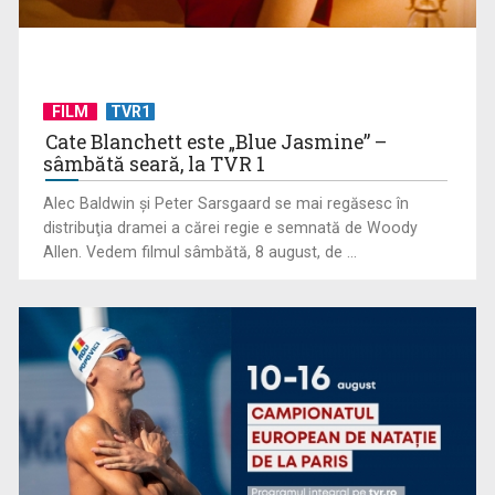
FILM
TVR1
Cate Blanchett este „Blue Jasmine” –
sâmbătă seară, la TVR 1
Alec Baldwin şi Peter Sarsgaard se mai regăsesc în
distribuţia dramei a cărei regie e semnată de Woody
Serialul „Toate pânzele sus!” ne umple duminicile de
Allen. Vedem filmul sâmbătă, 8 august, de ...
aventură, la TVR 2