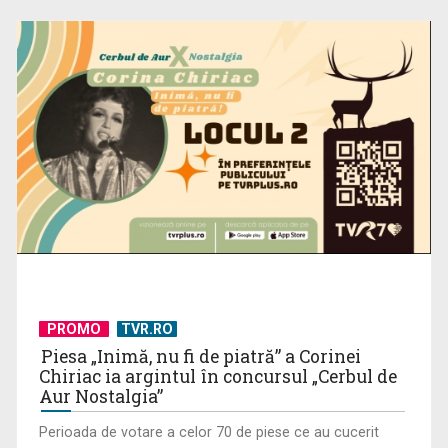
Primul Palme d'Or al lui Emir Kusturica este „Filmul de artă”
de duminică, ...
PROMO
TVR.RO
Piesa „Inimă, nu fi de piatră” a Corinei
Chiriac ia argintul în concursul „Cerbul de
Aur Nostalgia”
Perioada de votare a celor 70 de piese ce au cucerit