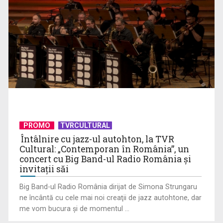
De peste 160 de ani în slujba culturii românești. Povestea
„Societății” din ...
PROMO
TVRCULTURAL
Întâlnire cu jazz-ul autohton, la TVR
Cultural: „Contemporan în România”, un
concert cu Big Band-ul Radio România şi
„Brazilia – întoarcerea la pădure”: salvarea vine din
invitaţii săi
înţelepciunea veche, ...
Big Band-ul Radio România dirijat de Simona Strungaru
ne încântă cu cele mai noi creaţii de jazz autohtone, dar
me vom bucura şi de momentul ...