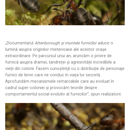
„Documentarul
Attenborough şi muntele furnicilor
aduce o
lumină asupra originilor misterioase ale acestor orașe
extraordinare. Pe parcursul unui an, aruncăm o privire de
furnică asupra dramei, tandreței și agresivității incredibile a
vieții din colonii. Facem cunoştinţă cu o distribuție de personaje
furnici de lemn care ne conduc în viața lor secretă.
Aprofundăm mecanismele remarcabile care au evoluat în
cadrul super-coloniei și provocăm teoriile despre
comportamentul social evolutiv al furnicilor”, spun realizatorii.