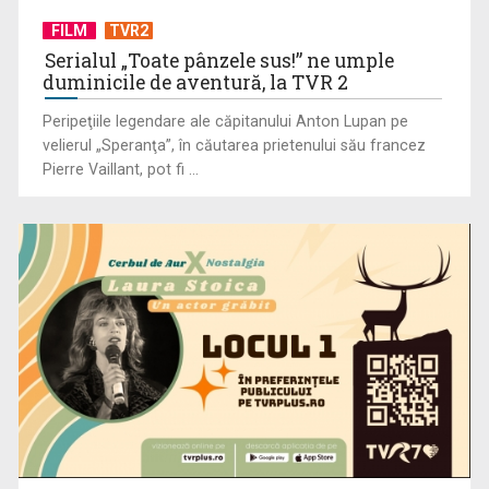
FILM
TVR2
Serialul „Toate pânzele sus!” ne umple
duminicile de aventură, la TVR 2
Peripeţiile legendare ale căpitanului Anton Lupan pe
velierul „Speranţa”, în căutarea prietenului său francez
Pierre Vaillant, pot fi ...
„Dansatoarea din umbră”, un thriller psihologic despre
loialitate și ...