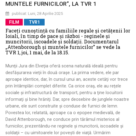
MUNTELE FURNICILOR”, LA TVR 1
publicat: Luni, 28 Aprilie 2025
FILM
TVR1
Faceți cunoștință cu familiile regale și cetățenii lor
loiali, în timp de pace și război - reginele şi
muncitorii, iscoadele şi soldaţii. Documentarul
„Attenborough şi muntele furnicilor” se vede la
TVR 1, joi, 1 mai, de la 18.15.
Munţii Jura din Elveţia oferă scena naturală ideală pentru
desfăşurarea vieţii în două oraşe. La prima vedere, ele par
aproape identice, dar, în cursul unui an, aceste cetăţi vor trece
prin întâmplări complet diferite. Ca orice oraş, ele au reţele
sociale şi infrastructură de transport, pentru a ţine locuitorii
informaţi şi bine hrăniţi. Dar, spre deosebire de junglele noastre
urbane, ele sunt construite şi conduse de furnici de lemn.
Povestea lor, relatată, aproape ca o epopee medievală, de
David Attenborough, ne conduce prin tărâmul misterios al
furnicilor, prezentându-ne reginele şi muncitorii, iscoadele şi
soldaţii – cu uimitoarele lor poveşti de viaţă. Urmărim