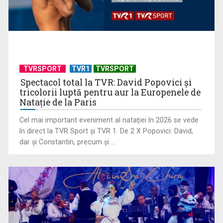
Cate Blanchett este „Blue Jasmine” – sâmbătă seară, la TVR
1
TVRSPORT
TVR1
TVRSPORT
Spectacol total la TVR: David Popovici și
tricolorii luptă pentru aur la Europenele de
Natație de la Paris
Cel mai important eveniment al nataţiei în 2026 se vede
în direct la TVR Sport şi TVR 1. De 2 X Popovici: David,
dar şi Constantin, precum şi ...
"Robin Hood"-ul serialelor coreene: "Iljimae, hoţul fantomă",
la TVR 1