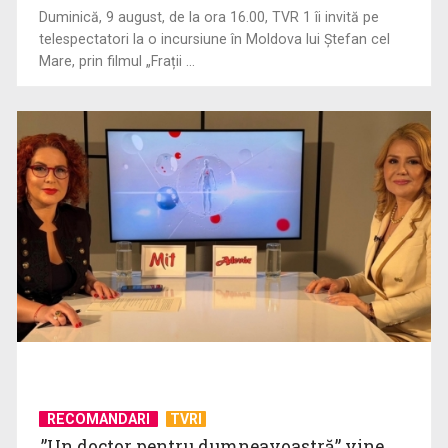
Duminică, 9 august, de la ora 16.00, TVR 1 îi invită pe
telespectatori la o incursiune în Moldova lui Ștefan cel
Mare, prin filmul „Frații ...
Documentarul „China: soţia mea are credit”, portretul unei
societăți în care ...
RECOMANDARI
TVRI
”Un doctor pentru dumneavoastră” vine