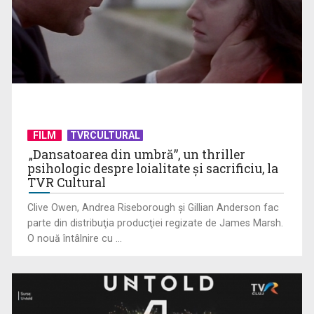
„Ion”, ecranizarea de referință a romanului lui Liviu
Rebreanu, la TVR 2
FILM
TVRCULTURAL
„Dansatoarea din umbră”, un thriller
psihologic despre loialitate și sacrificiu, la
TVR Cultural
Clive Owen, Andrea Riseborough şi Gillian Anderson fac
parte din distribuţia producţiei regizate de James Marsh.
O nouă întâlnire cu ...