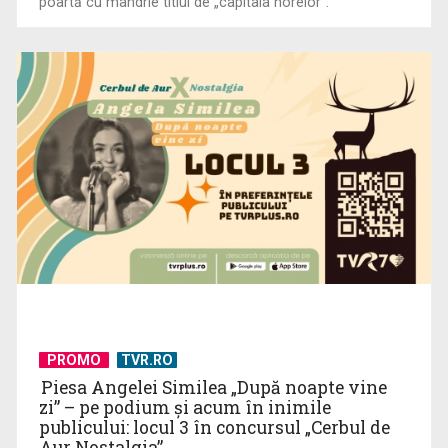
poartă cu mândrie titlul de „capitala horelor”.
PROMO
TVR.RO
Piesa Angelei Similea „După noapte vine
zi” – pe podium şi acum în inimile
publicului: locul 3 în concursul „Cerbul de
Aur Nostalgia”