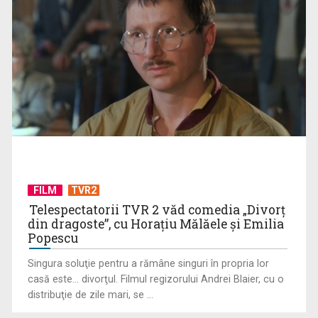
Vacanţa mare aduce celor mici bucuria reîntâlnirii cu „Fram,
ursul polar”
FILM
TVR2
Telespectatorii TVR 2 văd comedia „Divorţ
din dragoste”, cu Horaţiu Mălăele şi Emilia
Popescu
Singura soluţie pentru a rămâne singuri în propria lor
casă este... divorţul. Filmul regizorului Andrei Blaier, cu o
distribuţie de zile mari, se ...
Documentarul „Albă ca Zăpada și cele 7 mineriade”, difuzat