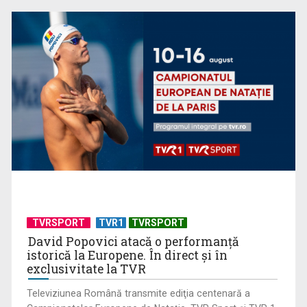
la „Dosar România”
Povestea iei şi a borangicului, în filmul „Măiastra cu arnici”, la
TVR 1
TVRSPORT
TVR1
TVRSPORT
David Popovici atacă o performanţă
istorică la Europene. În direct şi în
exclusivitate la TVR
Televiziunea Română transmite ediţia centenară a