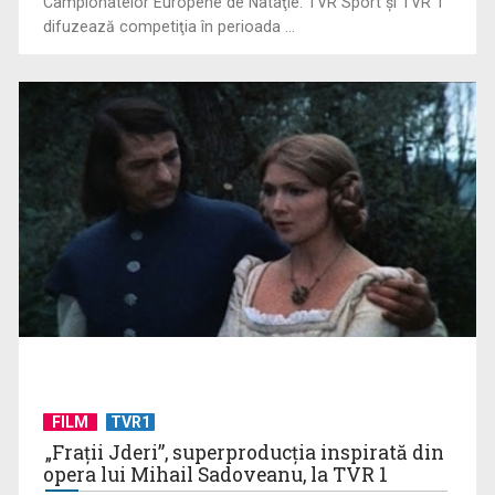
Campionatelor Europene de Nataţie. TVR Sport şi TVR 1
difuzează competiţia în perioada ...
Visuri, ambiții și iubiri în serialul italian „Inimi”, din nou la TVR
2
FILM
TVR1
„Frații Jderi”, superproducția inspirată din
Efectul Fjord. Cristian Mungiu ne învață matematic să
opera lui Mihail Sadoveanu, la TVR 1
îndrăznim: „4,3,2,1… ...