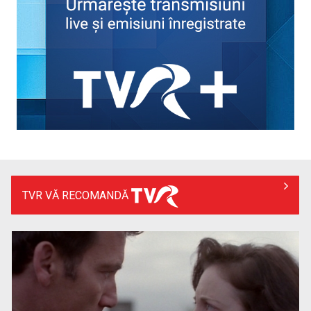
„România are uraniu, dar închide mine” – o poveste despre
oameni, resurse și ...
TVR VĂ RECOMANDĂ
„Revoluția americană”, un documentar-eveniment în
premieră la TVR INFO, de ...