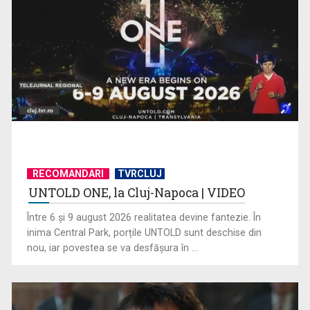
„O lume de secrete”, un thriller dramatic despre vină, adevăr
și mistere, ...
RECOMANDARI
TVRCLUJ
UNTOLD ONE, la Cluj-Napoca | VIDEO
Memoria unei tragedii, în filmul „Călătoria lui Gruber”, la TVR
Între 6 și 9 august 2026 realitatea devine fantezie. În
2
inima Central Park, porțile UNTOLD sunt deschise din
nou, iar povestea se va desfășura în ...