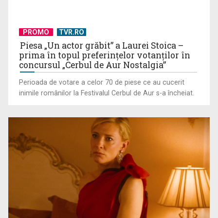
PROMO
TVR.RO
Telespectatorii TVR 2 văd comedia „Divorţ din dragoste”, cu
Piesa „Un actor grăbit” a Laurei Stoica –
Horaţiu Mălăele ...
prima în topul preferinţelor votanţilor în
concursul „Cerbul de Aur Nostalgia”
Perioada de votare a celor 70 de piese ce au cucerit
inimile românilor la Festivalul Cerbul de Aur s-a încheiat.
„Frații Jderi”, superproducția inspirată din opera lui Mihail
Sadoveanu, la ...