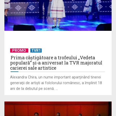
Un reper al cinematografiei mondiale, la TVR Cultural:
PROMO
TVR1
„Roma, oraș deschis”
Prima câştigătoare a trofeului „Vedeta
populară” şi-a aniversat la TVR majoratul
carierei sale artistice
Alexandra Chira, un nume important aparţinând tinerei
generaţii de artişti ai folclorului românesc, a împlinit 18
ani de la debutul pe scenă. ...