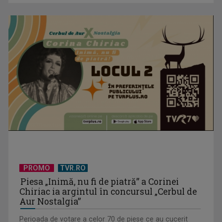
Visul începe la „Vedeta Familiei”! Au început înscrierile
pentru sezonul 9
PROMO
TVR.RO
Piesa „Inimă, nu fi de piatră” a Corinei
David Popovici atacă o performanţă istorică la Europene. În
Chiriac ia argintul în concursul „Cerbul de
direct şi în ...
Aur Nostalgia”
Perioada de votare a celor 70 de piese ce au cucerit