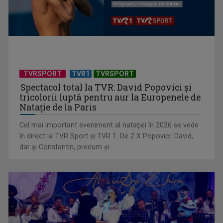
Federația SANITAS suspendă temporar greva generală din
sistemul sanitar
TVRSPORT
TVR1
TVRSPORT
Spectacol total la TVR: David Popovici și
tricolorii luptă pentru aur la Europenele de
Natație de la Paris
Cel mai important eveniment al nataţiei în 2026 se vede
în direct la TVR Sport şi TVR 1. De 2 X Popovici: David,
dar şi Constantin, precum şi ...
„E cool să fii cult!”, în curând la TVR 1 și TVR 2