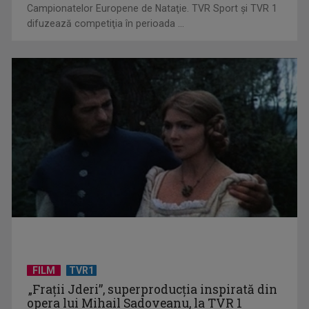
Campionatelor Europene de Nataţie. TVR Sport şi TVR 1
difuzează competiţia în perioada ...
Cum ne-a îmbolnăvit telefonul și cum salvarea era mereu
acolo: Mai încet, fă ...
FILM
TVR1
„Frații Jderi”, superproducția inspirată din
Anda Călugăreanu cu „N-am noroc” – a cincea cea mai
opera lui Mihail Sadoveanu, la TVR 1
votată piesă în ...