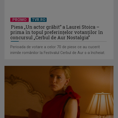
PROMO
TVR.RO
TVR lansează un apel pentru proiecte de emisiuni
Piesa „Un actor grăbit” a Laurei Stoica –
prima în topul preferinţelor votanţilor în
concursul „Cerbul de Aur Nostalgia”
Perioada de votare a celor 70 de piese ce au cucerit
inimile românilor la Festivalul Cerbul de Aur s-a încheiat.
"Robin Hood"-ul serialelor coreene: "Iljimae, hoţul fantomă",
la TVR 1