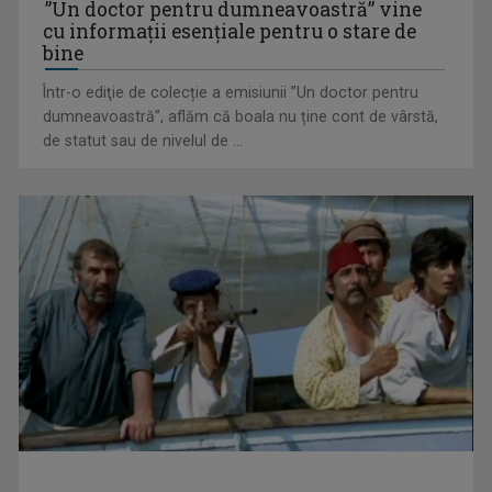
”Un doctor pentru dumneavoastră” vine
cu informații esențiale pentru o stare de
bine
Într-o ediţie de colecție a emisiunii ”Un doctor pentru
dumneavoastră”, aflăm că boala nu ține cont de vârstă,
„Spune-mi”, piesa Monicăi Anghel – a patra cea mai votată
de statut sau de nivelul de ...
în concursul ...
CONCACAF respinge planul FIFA de privatizare parțială a
activităților comerciale