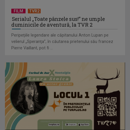
FILM
TVR2
Serialul „Toate pânzele sus!” ne umple
duminicile de aventură, la TVR 2
Peripeţiile legendare ale căpitanului Anton Lupan pe
velierul „Speranţa”, în căutarea prietenului său francez
Pierre Vaillant, pot fi ...
EVENIMENT ESTIVAL - Taberele ARC – Acolo unde începe
ACASĂ