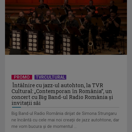
PROMO
TVRCULTURAL
Protest de amploare al fermierilor în Capitală
Întâlnire cu jazz-ul autohton, la TVR
Cultural: „Contemporan în România”, un
concert cu Big Band-ul Radio România şi
invitaţii săi
Big Band-ul Radio România dirijat de Simona Strungaru
ne încântă cu cele mai noi creaţii de jazz autohtone, dar
me vom bucura şi de momentul ...