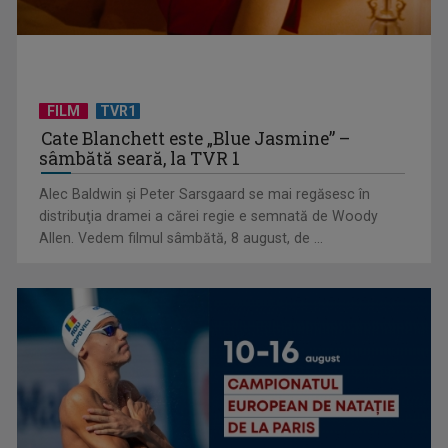
FILM
TVR1
Cate Blanchett este „Blue Jasmine” –
sâmbătă seară, la TVR 1
Alec Baldwin şi Peter Sarsgaard se mai regăsesc în
Un reper al cinematografiei mondiale, la TVR Cultural:
distribuţia dramei a cărei regie e semnată de Woody
„Roma, oraș deschis”
Allen. Vedem filmul sâmbătă, 8 august, de ...