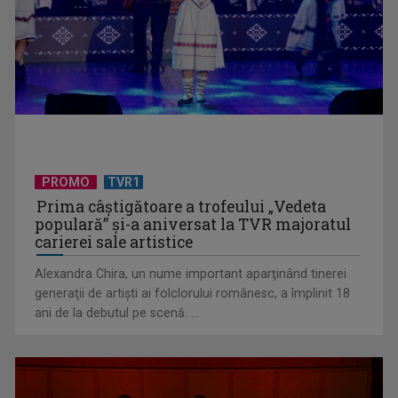
Universitatea de Vară, la Băile Tușnad | VIDEO
PROMO
TVR1
Prima câştigătoare a trofeului „Vedeta
populară” şi-a aniversat la TVR majoratul
carierei sale artistice
Alexandra Chira, un nume important aparţinând tinerei
generaţii de artişti ai folclorului românesc, a împlinit 18
ani de la debutul pe scenă. ...
De peste 160 de ani în slujba culturii românești. Povestea
„Societății” din ...