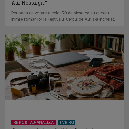
Aur Nostalgia”
Perioada de votare a celor 70 de piese ce au cucerit
inimile românilor la Festivalul Cerbul de Aur s-a încheiat.
Piesa „Un actor grăbit” a Laurei Stoica – prima în topul
preferinţelor ...
REPORTAJ-ANALIZA
TVR.RO