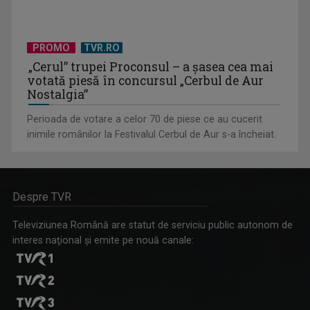
PROMO
TVR.RO
„Cerul” trupei Proconsul – a şasea cea mai
votată piesă în concursul „Cerbul de Aur
Nostalgia”
Perioada de votare a celor 70 de piese ce au cucerit
inimile românilor la Festivalul Cerbul de Aur s-a încheiat.
Despre TVR
Televiziunea Română are statut de serviciu public autonom de
interes naţional şi emite pe nouă canale: