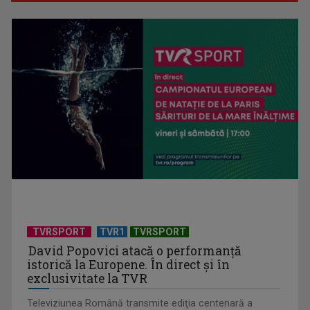
Hora care unește generații | VIDEO
Piesa Angelei Similea „După noapte vine zi” – pe podium şi
acum în inimile ...
TVRSPORT
TVR1
TVRSPORT
David Popovici atacă o performanţă
istorică la Europene. În direct şi în
exclusivitate la TVR
Televiziunea Română transmite ediţia centenară a