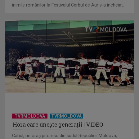
inimile românilor la Festivalul Cerbul de Aur s-a încheiat.
„Frații Jderi”, superproducția inspirată din opera lui Mihail
Sadoveanu, la ...
TVRMOLDOVA
TVRMOLDOVA
Hora care unește generații | VIDEO
Cahul, un oraș pitoresc din sudul Republicii Moldova,