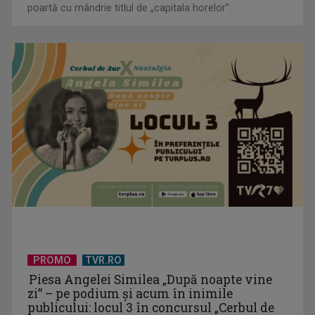
poartă cu mândrie titlul de „capitala horelor”.
”Un doctor pentru dumneavoastră” vine cu informații
esențiale pentru o stare ...
Serialul „Toate pânzele sus!” ne umple duminicile de
PROMO
TVR.RO
aventură, la TVR 2
Piesa Angelei Similea „După noapte vine
zi” – pe podium şi acum în inimile
publicului: locul 3 în concursul „Cerbul de