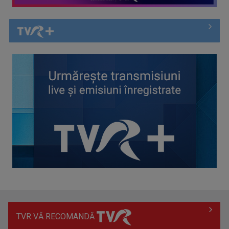
Piesa „Inimă, nu fi de piatră” a Corinei Chiriac ia argintul în
concursul ...
TVR VĂ RECOMANDĂ