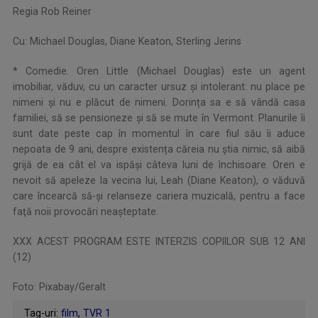
Regia Rob Reiner
Cu: Michael Douglas, Diane Keaton, Sterling Jerins
* Comedie. Oren Little (Michael Douglas) este un agent
imobiliar, văduv, cu un caracter ursuz și intolerant: nu place pe
nimeni și nu e plăcut de nimeni. Dorința sa e să vândă casa
familiei, să se pensioneze și să se mute în Vermont. Planurile îi
sunt date peste cap în momentul în care fiul său îi aduce
nepoata de 9 ani, despre existența căreia nu știa nimic, să aibă
grijă de ea cât el va ispăși câteva luni de închisoare. Oren e
nevoit să apeleze la vecina lui, Leah (Diane Keaton), o văduvă
care încearcă să-şi relanseze cariera muzicală, pentru a face
faţă noii provocări neaşteptate.
XXX ACEST PROGRAM ESTE INTERZIS COPIILOR SUB 12 ANI
(12)
Foto: Pixabay/Geralt
Tag-uri:
film
,
TVR 1