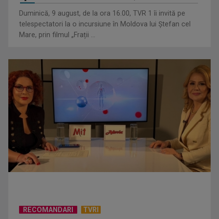
Duminică, 9 august, de la ora 16.00, TVR 1 îi invită pe
telespectatori la o incursiune în Moldova lui Ștefan cel
Mare, prin filmul „Frații ...
„Cerul” trupei Proconsul – a şasea cea mai votată piesă în
concursul „Cerbul ...
RECOMANDARI
TVRI