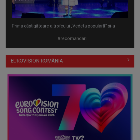
Prima câştigătoare a trofeului „Vedeta populară” şi-a
aniversat la TVR ...
#recomandari
EUROVISION ROMÂNIA
Întâlnire cu jazz-ul autohton, la TVR Cultural: „Contemporan
în România”, un ...