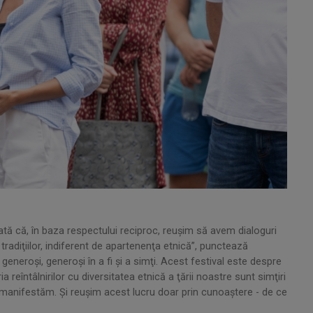
rată că, în baza respectului reciproc, reuşim să avem dialoguri
tradiţiilor, indiferent de apartenenţa etnică”, punctează
eneroşi, generoşi în a fi şi a simţi. Acest festival este despre
ia reîntâlnirilor cu diversitatea etnică a ţării noastre sunt simţiri
e manifestăm. Şi reuşim acest lucru doar prin cunoaştere - de ce