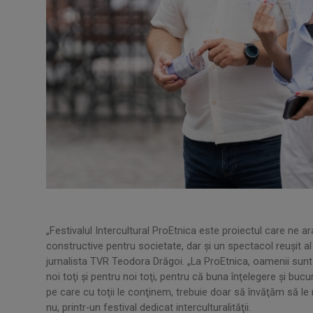
„Festivalul Intercultural ProEtnica este proiectul care ne a
constructive pentru societate, dar şi un spectacol reuşit al 
jurnalista TVR Teodora Drăgoi. „La ProEtnica, oamenii sunt g
noi toţi şi pentru noi toţi, pentru că buna înţelegere şi bucur
pe care cu toţii le conţinem, trebuie doar să învăţăm să l
nu, printr-un festival dedicat interculturalităţii.