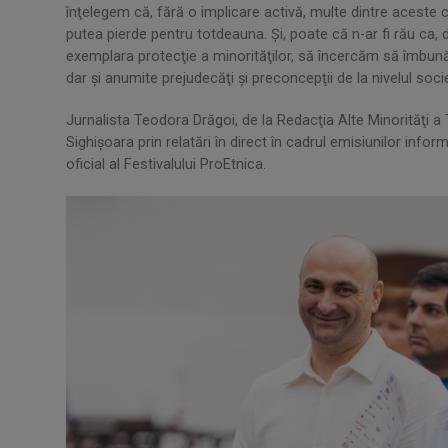
înţelegem că, fără o implicare activă, multe dintre aceste 
putea pierde pentru totdeauna. Şi, poate că n-ar fi rău ca, 
exemplara protecţie a minorităţilor, să încercăm să îmbună
dar şi anumite prejudecăţi şi preconcepţii de la nivelul socie
Jurnalista Teodora Drăgoi, de la Redacţia Alte Minorităţi a
Sighişoara prin relatări în direct în cadrul emisiunilor info
oficial al Festivalului ProEtnica.