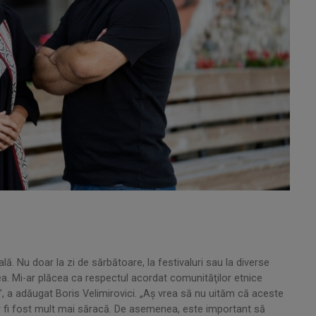
. Nu doar la zi de sărbătoare, la festivaluri sau la diverse
ea. Mi-ar plăcea ca respectul acordat comunităţilor etnice
i”, a adăugat Boris Velimirovici. „Aş vrea să nu uităm că aceste
r fi fost mult mai săracă. De asemenea, este important să