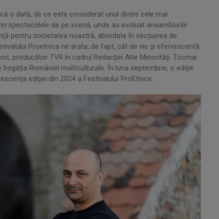
încă o dată, de ce este considerat unul dintre cele mai
rin spectacolele de pe scenă, unde au evoluat ansamblurile
anţă pentru societatea noastră, abordate în secţiunea de
tivalului Proetnica ne arata, de fapt, cât de vie şi efervescentă
vici, producător TVR în cadrul Redacţiei Alte Minorităţi. Tocmai
bogăţia României multiculturale. În luna septembrie, o ediţie
escenţa ediţiei din 2024 a Festivalului ProEtnica.