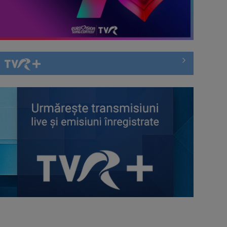
Întâlnire cu jazz-ul autohton, la
TVR Cultural: „Contemporan în
România”, un ...
Piesa „Inimă, nu fi de piatră” a
Corinei Chiriac ia argintul în
concursul ...
Hora care unește generații | VIDEO
Piesa Angelei Similea „După
noapte vine zi” – pe podium şi
acum în inimile ...