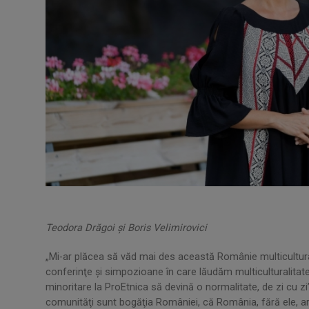
Teodora Drăgoi şi Boris Velimirovici
„Mi-ar plăcea să văd mai des această Românie multiculturală
conferinţe şi simpozioane în care lăudăm multiculturalitat
minoritare la ProEtnica să devină o normalitate, de zi cu z
comunităţi sunt bogăţia României, că România, fără ele, a