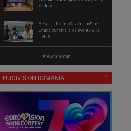
TVR 2
Piesa „Un actor grăbit” a Laurei
Stoica – prima în topul
preferinţelor ...
Cate Blanchett este „Blue Jasmine”
#recomandari
– sâmbătă seară, la TVR 1
EUROVISION ROMÂNIA
Spectacol total la TVR: David
Popovici și tricolorii luptă pentru
aur la ...
Prima câştigătoare a trofeului
„Vedeta populară” şi-a aniversat la
TVR ...