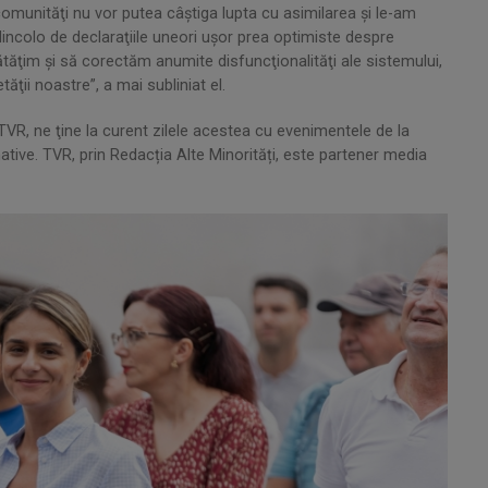
comunităţi nu vor putea câştiga lupta cu asimilarea şi le-am
dincolo de declaraţiile uneori uşor prea optimiste despre
tăţim şi să corectăm anumite disfuncţionalităţi ale sistemului,
tăţii noastre”, a mai subliniat el.
 TVR, ne ţine la curent zilele acestea cu evenimentele de la
rmative. TVR, prin Redacția Alte Minorități, este partener media