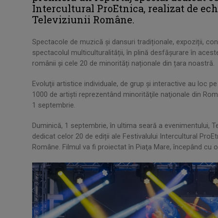
Intercultural ProEtnica, realizat de ech
Televiziunii Române.
Spectacole de muzică și dansuri tradiționale, expoziții, c
spectacolul multiculturalității, în plină desfăşurare în aces
românii și cele 20 de minorități naționale din țara noastră.
Evoluţii artistice individuale, de grup şi interactive au loc 
1000 de artişti reprezentând minorităţile naţionale din Româ
1 septembrie.
Duminică, 1 septembrie, în ultima seară a evenimentului, T
dedicat celor 20 de ediții ale Festivalului Intercultural ProEt
Române. Filmul va fi proiectat în Piaţa Mare, începând cu o