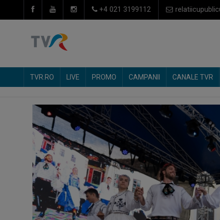
+4 021 3199112
relatiicupublic
TVR.RO
LIVE
PROMO
CAMPANII
CANALE TVR