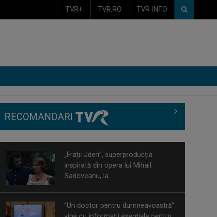
TVR+
TVR.RO
TVR INFO
RECOMANDARI
”Un doctor pentru dumneavoastră”
vine cu informații esențiale pentru
o stare ...
Serialul „Toate pânzele sus!” ne
umple duminicile de aventură, la