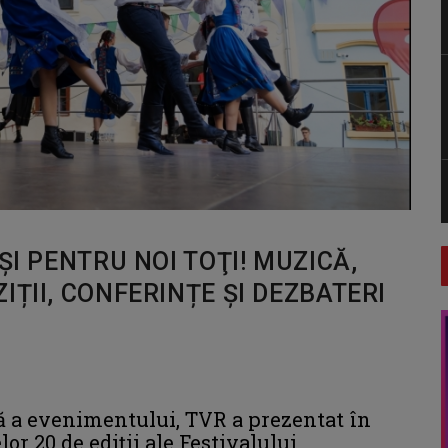
ŞI PENTRU NOI TOŢI! MUZICĂ,
IȚII, CONFERINȚE ȘI DEZBATERI
ă a evenimentului, TVR a prezentat în
or 20 de ediții ale Festivalului