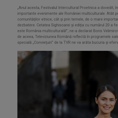
„Anul acesta, Festivalul Intercultural Proetnica a dovedit, 
importante evenimente ale României multiculturale. Atât p
comunităţilor etnice, cât şi prin temele, de o mare import
dezbatere. Cetatea Sighisoarei şi ediţia cu numărul 20 a fes
este România multiculturală!”, ne-a declarat Boris Velimiro
de aceea, Televiziunea Română reflectă în programele sale 
specială „Convieţuiri” de la TVR ne va arăta bucuria şi eferv