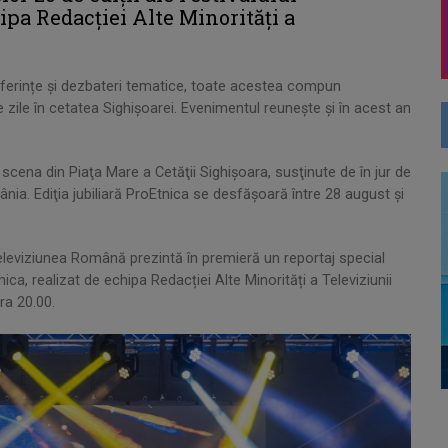
ipa Redacției Alte Minorități a
onferințe și dezbateri tematice, toate acestea compun
te zile în cetatea Sighișoarei. Evenimentul reunește și în acest an
pe scena din Piaţa Mare a Cetăţii Sighişoara, susţinute de în jur de
nia. Ediţia jubiliară ProEtnica se desfăşoară între 28 august şi
eleviziunea Română prezintă în premieră un reportaj special
nica, realizat de echipa Redacției Alte Minorități a Televiziunii
ra 20.00.