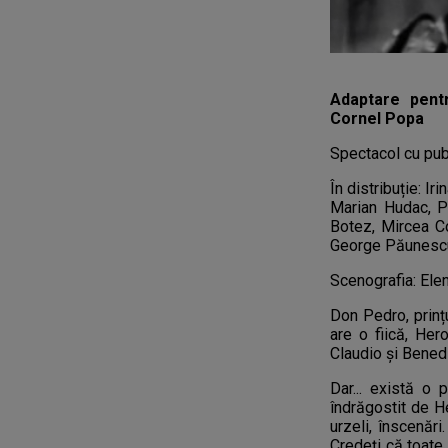
Adaptare pentr
Cornel Popa
Spectacol cu publ
În distribuție: I
Marian Hudac, Pe
Botez, Mircea Co
George Păunesc
Scenografia: Ele
Don Pedro, prinț
are o fiică, Her
Claudio și Benedi
Dar... există o 
îndrăgostit de He
urzeli, înscenări
Credeți că toate