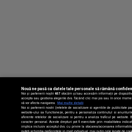
Nouă ne pasă ca datele tale personale să rămână confiden
Noi și partenerii noștri
657
stocăm și/sau accesăm informații pe dispozitivul
accepta sau gestiona alegerile dvs. făcând clic mai jos sau în orice moment, 
vă vor afecta navigarea.
Mai multe detalii
Noi si partenerii nostri (retelele de socializare si agentiile de publicitate
website-ului sa functioneze, pentru a personaliza continutul si anunturile p
aferente retelelor de socializare si pentru a analiza traficul pe website.
caracter personal. Aceste drepturi pot fi exercitate prin modalitatea indic
implica inclusiv acceptul dvs. cu privire la stocarea/accesarea informati
puteti schimba preferintele in mod individual, mai putin cele legate de coo