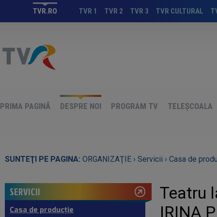
TVR.RO
TVR 1
TVR 2
TVR 3
TVR CULTURAL
T
PRIMA PAGINĂ
DESPRE NOI
PROGRAM TV
TELEȘCOALA
SUNTEŢI PE PAGINA:
ORGANIZAŢIE ›
Servicii ›
Casa de produ
Teatru 
SERVICII
IRINA 
Casa de producţie