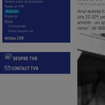
Despre casa de producţie
TVR.RO
| actualiza
Teatru în TVR
Anul acesta Ir
Proiecte
ora 20.30*, 
Producţii
Presă
aminte - un s
Comunicate
nimic”, de Wi
Presa despre noi
Arhiva TVR
DESPRE TVR
CONTACT TVR