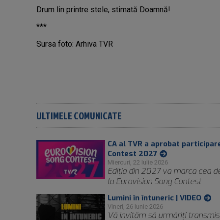
Drum lin printre stele, stimată Doamnă!
***
Sursa foto: Arhiva TVR
ULTIMELE COMUNICATE
CA al TVR a aprobat participar
Contest 2027
Miercuri, 22 Iulie 2026
Ediţia din 2027 va marca cea de
la Eurovision Song Contest
Lumini în întuneric | VIDEO
Vineri, 26 Iunie 2026
Vă invităm să urmăriți transmis