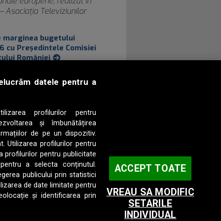
gionale europene, realizat în
 Asociația Televiziunilor
pe marginea bugetului
26 cu Președintele Comisiei
tului României
nevoie de investiții în
prelucrăm datele pentru a
u asigurarea continuității emisiei.
i deschis Eurovision 2026”
ilizarea profilurilor pentru
, audițiile semifinalei Selecției
ezvoltarea și îmbunătățirea
urovision 2026 ” – debutează, în
rmațiilor de pe un dispozitiv.
 streaming tvrplus.ro , pe
. Utilizarea profilurilor pentru
fm.ro .
 profilurilor pentru publicitate
 pentru a selecta conținutul.
emifinaliștii
ACCEPT TOATE
erea publicului prin statistici
TÂRGU-MUREŞ
eschis Eurovision 2026 pentru a
ilizarea de date limitate pentru
VREAU SA MODIFIC
 Naționale 2026.
olocație și identificarea prin
IAŞI
SETARILE
INDIVIDUAL
CRAIOVA