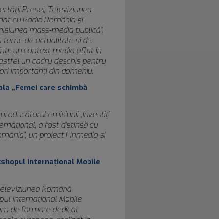
rtății Presei, Televiziunea
iat cu Radio România și
misiunea mass-media publică”.
 teme de actualitate și de
într-un context media aflat în
astfel un cadru deschis pentru
tori importanți din domeniu.
Gala „Femei care schimbă
producătorul emisiunii „Investiţi
ernaţional, a fost distinsă cu
mânia”, un proiect Finmedia şi
shopul internațional Mobile
 Televiziunea Română
ul internațional Mobile
ram de formare dedicat