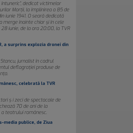
întuneric”, dedicat victimelor
rilor Morții, la împlinirea a 85 de
in iunie 1941. O seară dedicată
 a merge înainte chiar și în cele
28 iunie, de la ora 20:00, la TVR
, a surprins explozia dronei din
ancu, jurnalist în cadrul
ntul deflagrației produse de
nța.
omânesc, celebrată la TVR
ori ș i zeci de spectacole de
rchează 70 de ani de la
 a teatrului românesc.
s-media publice, de Ziua