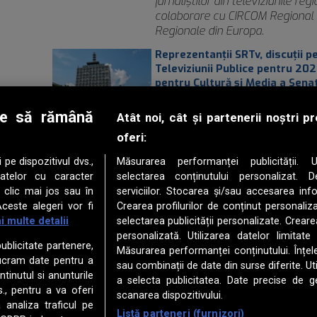
jurnaliștilor din televiziunile re
colaborare cu CIRCOM Regional –
Regionale din Europa.
Reprezentanții SRTv, discuții 
Televiziunii Publice pentru 20
pentru Cultură și Media a Sena
Luni, 09 Martie 2026
Televiziunea Română are urgent 
le să rămână
Atât noi, cât și partenerii noștri 
infrastructura tehnologică pentr
oferi:
TVR ridică cortina „Atelierulu
Luni, 09 Februarie 2026
e dispozitivul dvs.,
Măsurarea performanței publicității. Ut
Luni, 9 februarie, de la ora 16.00
datelor cu caracter
selectarea conținutului personalizat. D
Naționale - „ Atelierul deschis E
 clic mai jos sau în
serviciilor. Stocarea și/sau accesarea info
direct, la TVR, pe platforma de
ceste alegeri vor fi
Crearea profilurilor de conținut personalizat
radioromania.ro şi pe bucuresti
i multe detalii
selectarea publicității personalizate. Crearea
personalizată. Utilizarea datelor limitate
Eurovision România și-a ales s
publicitate partenere,
Măsurarea performanței conținutului. Înțeleg
Vineri, 06 Februarie 2026
elucram date pentru a
68 de piese intră în Atelierul d
sau combinații de date din surse diferite. Ut
tinutul si anunturile
concura în semifinala Selecției
a selecta publicitatea. Date precise de ge
s., pentru a va oferi
scanarea dispozitivului.
a analiza traficul pe
Listă parteneri (furnizori)