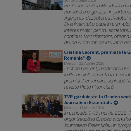
Joi, 30 Aprilie 2026
Pe 3 mai, de Ziua Mondială a Libe
Română a organizat, în partener
Agerpres, dezbaterea „Rolul și 
Evenimentul a adus în prim-plan
interes major pentru societate, 
continuă transformare, oferind 
dialog și schimb de idei între ac
Cristina Leorenţ, premiată la 
România”
Miercuri, 22 Aprilie 2026
Cristina Leorenţ, moderatorul şi 
în România!”, difuzată la TVR Int
premiul „Femei care schimbă Ro
revista Piaţa Financiară.
TVR găzduieşte la Oradea work
Journalism Essentials
Miercuri, 11 Martie 2026
În perioada 9–13 martie 2026,
organizează la Oradea workshop
Journalism Essentials, un prog