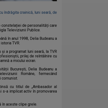
u îndrăgita crainică, luni seară, de
e constelației de personalități care
gla Televiziunii Publice.
până în anul 1998, Delia Budeanu a
 istoria TVR.
și a programat luni seară, la TVR
esioniștii, prilej de reîntâlnire cu
oamnă a micului ecran.
ității București, Delia Budeanu a
eleviziunii Române, fermecând
ui comunist.
insă cu titlul de „Ambasador al
și s-a implicat activ în promovarea
 în aceste clipe grele.