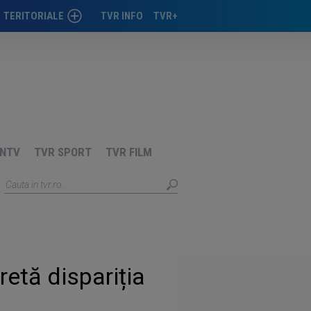
TERITORIALE
TVR INFO
TVR+
TIMIŞOARA
CLUJ
CRAIOVA
IAŞI
NTV
TVR SPORT
TVR FILM
TÂRGU-MUREŞ
etă dispariția