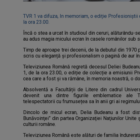
TVR 1 va difuza, In memoriam, o ediție Profesioniștii c
la ora 23.00.
Încă o stea a urcat în studioul din ceruri, alăturându-s
au adus magia micului ecran în casele românilor sub si
Timp de aproape trei decenii, de la debutul din 1970 
scris cu eleganță și profesionalism o pagină de aur în
Televiziunea Română regretă decesul Deliei Budeanu 
1, de la ora 23.00, o ediție de colecție a emisiunii Prof
cea care a fost și va rămâne, în memoria noastră, o d
Absolventă a Facultății de Litere din cadrul Univers
devenit una dintre figurile emblematice ale T
telespectatorii cu frumusețea sa în anii gri ai regimul
Dincolo de micul ecran, Delia Budeanu a fost dist
Bunăvoinţei” din partea Organizaţiei Naţiunilor Unite 
culturii române.
Televiziunea Română este alături de familia îndurerată