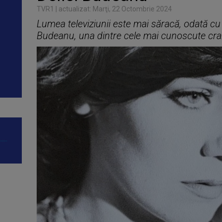
TVR1 | actualizat: Marţi, 22 Octombrie 2024
Lumea televiziunii este mai săracă, odată cu
Budeanu, una dintre cele mai cunoscute crai