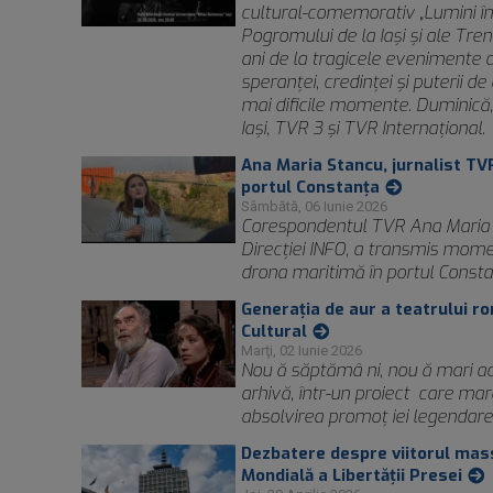
cultural-comemorativ „Lumini în 
Pogromului de la Iași și ale Trenu
ani de la tragicele evenimente d
speranței, credinței și puterii de
mai dificile momente. Duminică, 
Iași, TVR 3 și TVR Internațional.
Ana Maria Stancu, jurnalist TVR
portul Constanța
Sâmbătă, 06 Iunie 2026
Corespondentul TVR Ana Maria St
Direcției INFO, a transmis mome
drona maritimă în portul Consta
Generația de aur a teatrului r
Cultural
Marţi, 02 Iunie 2026
Nou ă săptămâ ni, nou ă mari act
arhivă, într-un proiect care ma
absolvirea promoț iei legendare
Dezbatere despre viitorul mas
Mondială a Libertății Presei