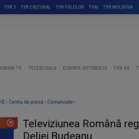
TVR 3
TVR CULTURAL
TVR FOLCLOR
TVRi
TVR MOLDOVA
OGRAM TV
TELEȘCOALA
EUROPA VIITORULUI
TVR 65
T
IE ›
Centru de presă ›
Comunicate ›
Televiziunea Română regr
Deliei Budeanu