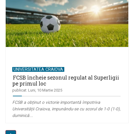
UNIVERSITATEA CRAIOVA
FCSB încheie sezonul regulat al Superligii
pe primul loc
publicat: Luni, 10 Martie 2025
FCSB a obținut o victorie importantă împotriva
Universității Craiova, impunându-se cu scorul de 1-0 (1-0),
duminică...