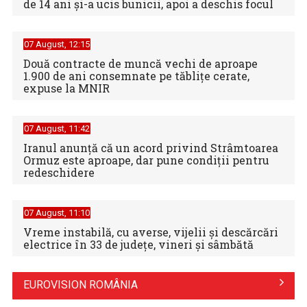
de 14 ani și-a ucis bunicii, apoi a deschis focul
07 August, 12:15
Două contracte de muncă vechi de aproape
1.900 de ani consemnate pe tăblițe cerate,
expuse la MNIR
07 August, 11:42
Iranul anunță că un acord privind Strâmtoarea
Ormuz este aproape, dar pune condiții pentru
redeschidere
07 August, 11:10
Vreme instabilă, cu averse, vijelii şi descărcări
electrice în 33 de judeţe, vineri şi sâmbătă
EUROVISION ROMÂNIA