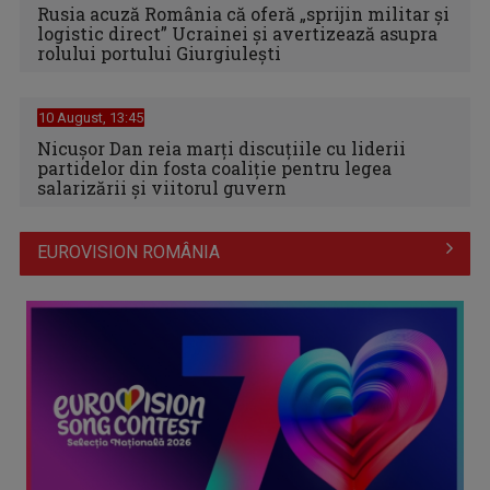
Rusia acuză România că oferă „sprijin militar și
logistic direct” Ucrainei și avertizează asupra
rolului portului Giurgiulești
10 August, 13:45
Nicușor Dan reia marți discuțiile cu liderii
partidelor din fosta coaliție pentru legea
salarizării și viitorul guvern
EUROVISION ROMÂNIA