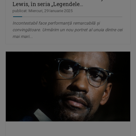
Lewis, în seria „Legendele...
publicat: Miercuri, 29 Ianuarie 2025
Incontestabil face performanță remarcabilă și
convingătoare. Urmărim un nou portret al unuia dintre cei
mai mari...