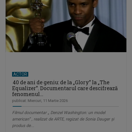
ACTOR
40 de ani de geniu: de la „Glory” la „The
Equalizer”. Documentarul care descifrează
fenomenul...
publicat: Miercuri, 11 Martie 2026
Filmul documentar „ Denzel Washington: un model
american” , realizat de ARTE, regizat de Sonia Dauger și
produs de...