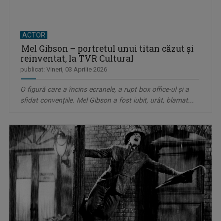
ACTOR
Mel Gibson – portretul unui titan căzut și
reinventat, la TVR Cultural
publicat: Vineri, 03 Aprilie 2026
O figură care a încins ecranele, a rupt box office-ul și a
sfidat convențiile. Mel Gibson a fost iubit, urât, blamat...