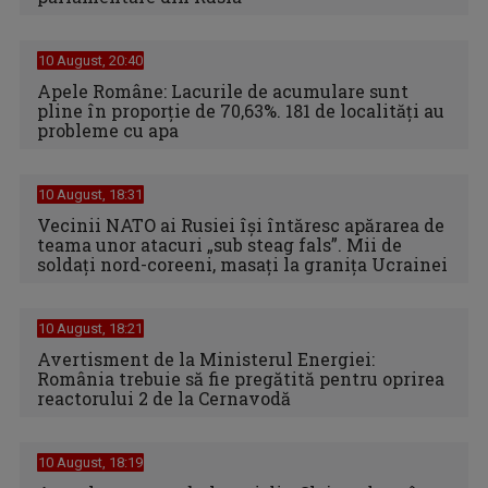
10 August, 20:40
Apele Române: Lacurile de acumulare sunt
pline în proporție de 70,63%. 181 de localități au
probleme cu apa
10 August, 18:31
Vecinii NATO ai Rusiei își întăresc apărarea de
teama unor atacuri „sub steag fals”. Mii de
soldați nord-coreeni, masați la granița Ucrainei
10 August, 18:21
Avertisment de la Ministerul Energiei:
România trebuie să fie pregătită pentru oprirea
reactorului 2 de la Cernavodă
10 August, 18:19