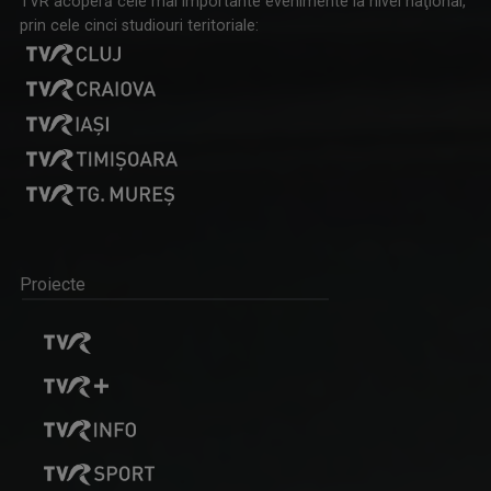
TVR acoperă cele mai importante evenimente la nivel naţional,
prin cele cinci studiouri teritoriale:
Proiecte