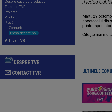
„Hedda Gabler
Despre casa de producţie
Teatru în TVR
Proiecte
Marţi, 29 octombr
Producţii
spectacolul din s
Presă
printre spectator
Comunicate
Presa despre noi
Citeşte mai multe
Arhiva TVR
DESPRE TVR
ULTIMELE COM
CONTACT TVR