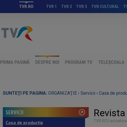
TVR.RO
TVR 1
TVR 2
TVR 3
TVR CULTURAL
T
PRIMA PAGINĂ
DESPRE NOI
PROGRAM TV
TELEȘCOALA
SUNTEŢI PE PAGINA:
ORGANIZAŢIE ›
Servicii ›
Casa de produ
Revista
SERVICII
TVR.RO
| actualiza
Casa de producţie