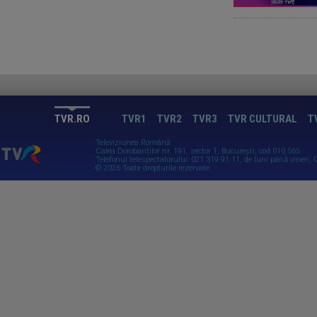
TVR.RO
TVR1
TVR2
TVR3
TVR CULTURAL
T
Televiziunea Română
Calea Dorobanţilor nr. 191, sector 1, Bucureşti, cod 010.565
Telefonul telespectatorului: 021.319.91.11, de luni până vineri, 0
© 2026 Toate drepturile rezervate.