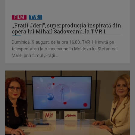
FILM
TVR1
„Spune-mi”, piesa Monicăi Anghel – a patra cea mai votată
„Frații Jderi”, superproducția inspirată din
în concursul ...
opera lui Mihail Sadoveanu, la TVR 1
Duminică, 9 august, de la ora 16.00, TVR 1 îi invită pe
telespectatori la o incursiune în Moldova lui Ștefan cel
Mare, prin filmul „Frații ...
CONCACAF respinge planul FIFA de privatizare parțială a
activităților comerciale