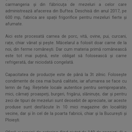
carmangeria și din făbricuța de mezeluri a celor care
administrează afacerea din Buftea. Deschisă din anul 2017, pe
600 mp, fabrica are spații frigorifice pentru mezeluri fierte și
afumate.
Aici este procesată carnea de porc, vită, ovine, pui, curcani,
rațe, chiar vânat și pește. Măcelarul a folosit doar carne de la
noi, din ferme românești. Dar cum materia primă românească
este tot mai puțină, este obligat să folosească și carne
refrigerată, dar niciodată congelată.
Capacitatea de producție este de până la 3t zilnic. Folosește
condimente de cea mai bună calitate, iar afumarea se face cu
lemn de fag. Rețetele locale autentice pentru semipreparate,
mici, cârnați proaspeți, burgeri, frigărui, slăninuțe, dar și pentru
zeci de tipuri de mezeluri sunt deosebit de apreciate, iar aceste
produse sunt desfăcute în 10 mici magazine din localități
vecine, dar și în cel de la poarta fabricii, chiar și la București și
Ploiești.