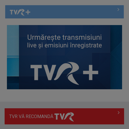
Spectacol total la TVR: David Popovici și tricolorii luptă
pentru aur la ...
TVR VĂ RECOMANDĂ
Prima câştigătoare a trofeului „Vedeta populară” şi-a