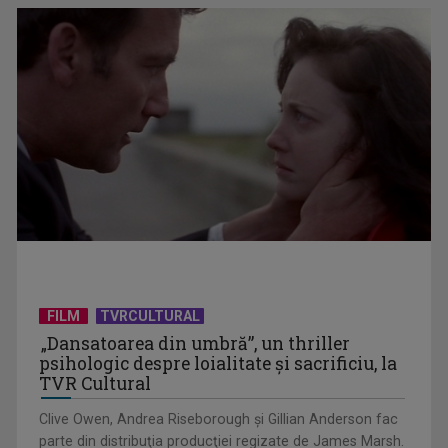
aniversat la TVR ...
Întâlnire cu jazz-ul autohton, la TVR Cultural: „Contemporan
în România”, un ...
FILM
TVRCULTURAL
„Dansatoarea din umbră”, un thriller
psihologic despre loialitate și sacrificiu, la
TVR Cultural
Clive Owen, Andrea Riseborough şi Gillian Anderson fac
parte din distribuţia producţiei regizate de James Marsh.