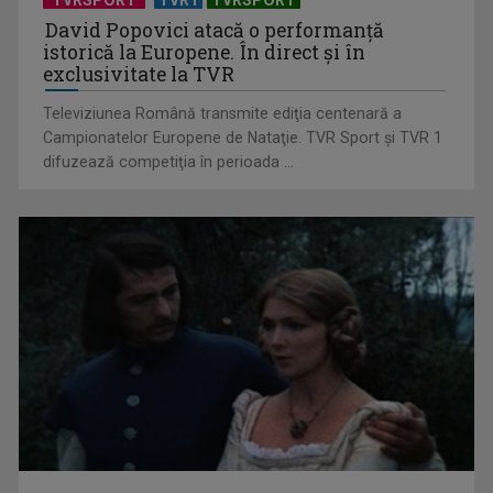
David Popovici atacă o performanţă
istorică la Europene. În direct şi în
exclusivitate la TVR
Televiziunea Română transmite ediţia centenară a
Campionatelor Europene de Nataţie. TVR Sport şi TVR 1
difuzează competiţia în perioada ...
„Cerul” trupei Proconsul – a şasea cea mai votată piesă în
concursul „Cerbul ...