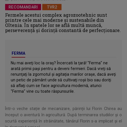
RECOMANDARI
TVR2
Fermele acestui complex agrozootehnic sunt
printre cele mai moderne și sustenabile din
Oltenia. În spatele lor se află multă muncă,
perseverență și dorință constantă de perfecționare.
FERMA
Nu mai aveţi loc la oraş? Încercati la ţară! "Ferma" ne
arată primii paşi pentru a deveni fermieri. Dacă vreţi să
renunţaţi la zgomotul şi agitaţia marilor oraşe, dacă aveţi
un petic de pământ unde să cultivaţi roşii bio sau doriţi
să aflaţi cum se face agricultura modernă, atunci
"Ferma" vine cu toate răspunsurile.
Într-o veche stație de mecanizare, părinții lui Florin Chirea au
început o aventură în agricultură. După terminarea studiilor și o
scurtă experiență în străinătate, tânărul Florin s-a implicat și el