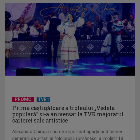
UNTOLD ONE, la Cluj-Napoca | VIDEO
PROMO
TVR1
Prima câştigătoare a trofeului „Vedeta
populară” şi-a aniversat la TVR majoratul
carierei sale artistice
Alexandra Chira, un nume important aparţinând tinerei
generaţii de artişti ai folclorului românesc, a împlinit 18