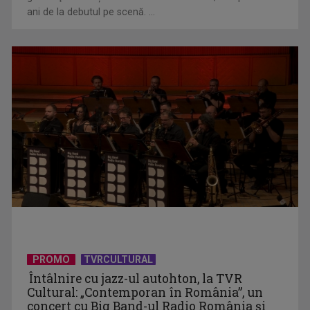
ani de la debutul pe scenă. ...
Telespectatorii TVR 2 văd comedia „Divorţ din dragoste”, cu
Horaţiu Mălăele ...
David Popovici atacă o performanţă istorică la Europene. În
direct şi în ...
PROMO
TVRCULTURAL
Întâlnire cu jazz-ul autohton, la TVR
Cultural: „Contemporan în România”, un
concert cu Big Band-ul Radio România şi