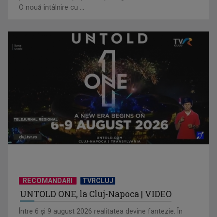
O nouă întâlnire cu ...
Piesa „Inimă, nu fi de piatră” a Corinei Chiriac ia argintul în
concursul ...
RECOMANDARI
TVRCLUJ
UNTOLD ONE, la Cluj-Napoca | VIDEO
Hora care unește generații | VIDEO
Între 6 și 9 august 2026 realitatea devine fantezie. În