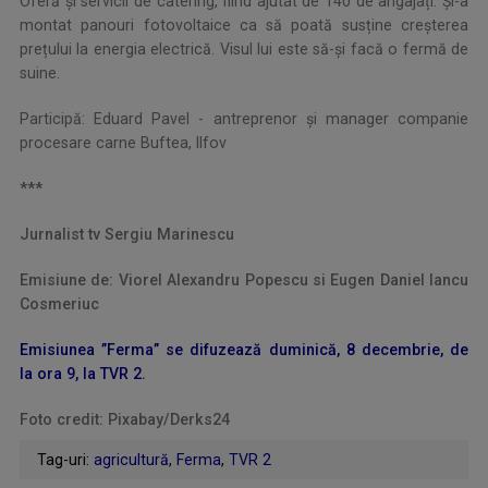
Oferă și servicii de catering, fiind ajutat de 140 de angajați. Și-a
montat panouri fotovoltaice ca să poată susține creșterea
prețului la energia electrică. Visul lui este să-și facă o fermă de
suine.
Participă: Eduard Pavel - antreprenor și manager companie
procesare carne Buftea, Ilfov
***
Jurnalist tv Sergiu Marinescu
Emisiune de: Viorel Alexandru Popescu si Eugen Daniel Iancu
Cosmeriuc
Emisiunea ”Ferma” se difuzează duminică, 8 decembrie, de
la ora 9, la TVR 2.
Foto credit: Pixabay/Derks24
Tag-uri:
agricultură
,
Ferma
,
TVR 2