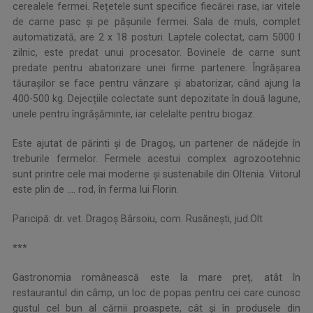
cerealele fermei. Rețetele sunt specifice fiecărei rase, iar vitele
de carne pasc și pe pășunile fermei. Sala de muls, complet
automatizată, are 2 x 18 posturi. Laptele colectat, cam 5000 l
zilnic, este predat unui procesator. Bovinele de carne sunt
predate pentru abatorizare unei firme partenere. Îngrășarea
tăurașilor se face pentru vânzare și abatorizar, când ajung la
400-500 kg. Dejecțiile colectate sunt depozitate în două lagune,
unele pentru îngrășăminte, iar celelalte pentru biogaz.
Este ajutat de părinti și de Dragoș, un partener de nădejde în
treburile fermelor. Fermele acestui complex agrozootehnic
sunt printre cele mai moderne și sustenabile din Oltenia. Viitorul
este plin de .... rod, în ferma lui Florin.
Paricipă: dr. vet. Dragoș Bârsoiu, com. Rusănești, jud.Olt
***
Gastronomia românească este la mare preț, atât în
restaurantul din câmp, un loc de popas pentru cei care cunosc
gustul cel bun al cărnii proaspete, cât și în produsele din