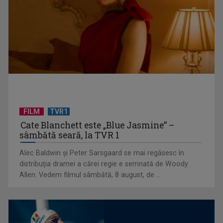
sistemul sanitar
FILM
TVR1
Cate Blanchett este „Blue Jasmine” –
sâmbătă seară, la TVR 1
„E cool să fii cult!”, în curând la TVR 1 și TVR 2
Alec Baldwin şi Peter Sarsgaard se mai regăsesc în
distribuţia dramei a cărei regie e semnată de Woody
Allen. Vedem filmul sâmbătă, 8 august, de ...