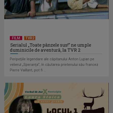
TVR lansează un apel pentru proiecte de emisiuni
FILM
TVR2
Serialul „Toate pânzele sus!” ne umple
duminicile de aventură, la TVR 2
Peripeţiile legendare ale căpitanului Anton Lupan pe
velierul „Speranţa”, în căutarea prietenului său francez
Pierre Vaillant, pot fi ...
"Robin Hood"-ul serialelor coreene: "Iljimae, hoţul fantomă",
la TVR 1