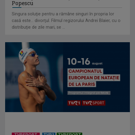
Popescu
Singura soluţie pentru a rămâne singuri în propria lor
casă este... divorţul. Filmul regizorului Andrei Blaier, cu o
Cum ne-a îmbolnăvit telefonul și cum salvarea era mereu
distribuţie de zile mari, se ...
acolo: Mai încet, fă ...
Anda Călugăreanu cu „N-am noroc” – a cincea cea mai
votată piesă în ...
TVRSPORT
TVR1
TVRSPORT