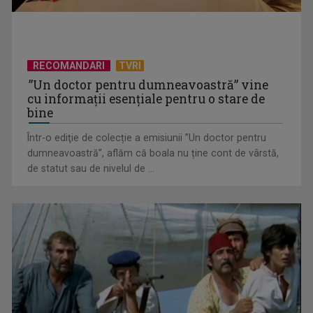
RECOMANDARI
TVRI
”Un doctor pentru dumneavoastră” vine
cu informații esențiale pentru o stare de
bine
Într-o ediţie de colecție a emisiunii ”Un doctor pentru
EVENIMENT ESTIVAL - Taberele ARC – Acolo unde începe
dumneavoastră”, aflăm că boala nu ține cont de vârstă,
ACASĂ
de statut sau de nivelul de ...