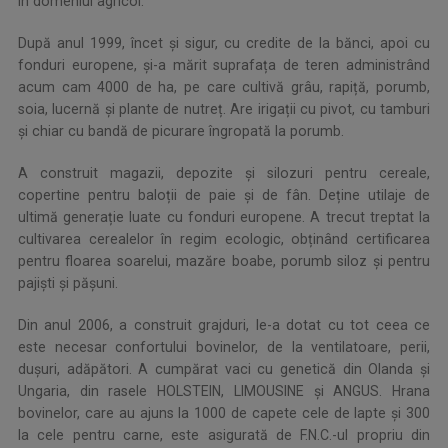
în domeniul agricol.
După anul 1999, încet și sigur, cu credite de la bănci, apoi cu
fonduri europene, și-a mărit suprafața de teren administrând
acum cam 4000 de ha, pe care cultivă grâu, rapiță, porumb,
soia, lucernă și plante de nutreț. Are irigații cu pivot, cu tamburi
și chiar cu bandă de picurare îngropată la porumb.
A construit magazii, depozite și silozuri pentru cereale,
copertine pentru baloții de paie și de fân. Deține utilaje de
ultimă generație luate cu fonduri europene. A trecut treptat la
cultivarea cerealelor în regim ecologic, obținând certificarea
pentru floarea soarelui, mazăre boabe, porumb siloz și pentru
pajiști și pășuni.
Din anul 2006, a construit grajduri, le-a dotat cu tot ceea ce
este necesar confortului bovinelor, de la ventilatoare, perii,
dușuri, adăpători. A cumpărat vaci cu genetică din Olanda și
Ungaria, din rasele HOLSTEIN, LIMOUSINE și ANGUS. Hrana
bovinelor, care au ajuns la 1000 de capete cele de lapte și 300
la cele pentru carne, este asigurată de F.N.C.-ul propriu din