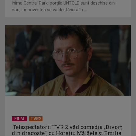
inima Central Park, porțile UNTOLD sunt deschise din
nou, iar povestea se va desfășura în ...
Piesa Angelei Similea „După noapte vine zi” – pe podium şi
acum în inimile ...
FILM
TVR2
Telespectatorii TVR 2 văd comedia „Divorţ
din dragoste”, cu Horaţiu Mălăele şi Emilia