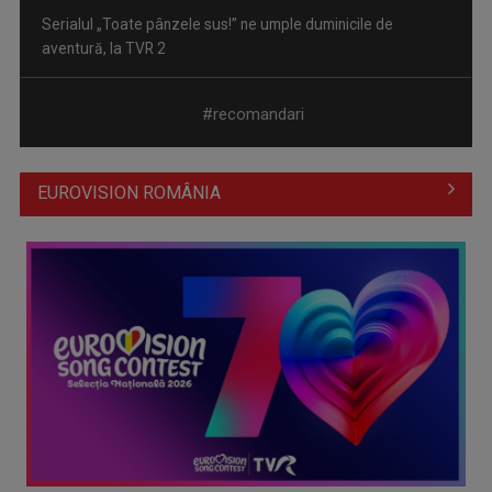
Piesa „Un actor grăbit” a Laurei Stoica – prima în topul
preferinţelor ...
#recomandari
EUROVISION ROMÂNIA
Cate Blanchett este „Blue Jasmine” – sâmbătă seară, la TVR
1