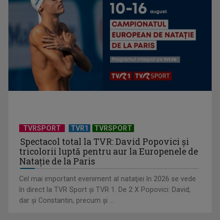
Universitatea de Vară, la Băile Tușnad | VIDEO
TVRSPORT
TVR1
TVRSPORT
Spectacol total la TVR: David Popovici și
tricolorii luptă pentru aur la Europenele de
Natație de la Paris
Cel mai important eveniment al nataţiei în 2026 se vede
„Dansatoarea din umbră”, un thriller psihologic despre
în direct la TVR Sport şi TVR 1. De 2 X Popovici: David,
loialitate și ...
dar şi Constantin, precum şi ...