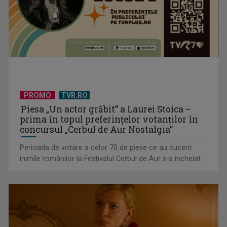
Un reper al cinematografiei mondiale, la TVR Cultural:
„Roma, oraș deschis”
PROMO
TVR.RO
Piesa „Un actor grăbit” a Laurei Stoica –
prima în topul preferinţelor votanţilor în
concursul „Cerbul de Aur Nostalgia”
Perioada de votare a celor 70 de piese ce au cucerit
inimile românilor la Festivalul Cerbul de Aur s-a încheiat.
Federația SANITAS suspendă temporar greva generală din