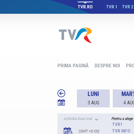
TVR.RO
TVR 1
TVR 2
PRIMA PAGINĂ
DESPRE NOI
PR
SÂMBATĂ
DUMINICĂ
LUNI
MARŢ
1 AUG
2 AUG
3 AUG
4 AU
Pentru a alege 
TVR1
TVR INFO
(GMT +3:00)