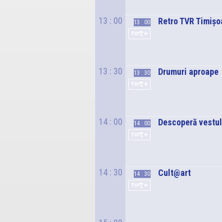
13
: 00
Retro TVR Timișo
13
: 00
13
: 30
Drumuri aproape
13
: 30
14
: 00
Descoperă vestul
14
: 00
14
: 30
Cult@art
14
: 30