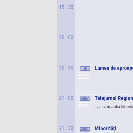
19
: 30
20
: 00
20
: 30
Lumea de aproap
20
: 30
21
: 00
Telejurnal Regio
21
: 00
- Jurnal în Limba Semne
21
: 30
Minorităţi
21
: 30