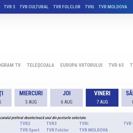
TVR 3
TVR CULTURAL
TVR FOLCLOR
TVRi
TVR MOLDOVA
OGRAM TV
TELEȘCOALA
EUROPA VIITORULUI
TVR 65
T
I
MIERCURI
JOI
VINERI
SÂ
G
5 AUG
6 AUG
7 AUG
canalul preferat deselectează unul din posturile selectate.
TVR2
TVR3
TVRi
TVR
TVR Sport
TVR Folclor
TVR MOLDOVA