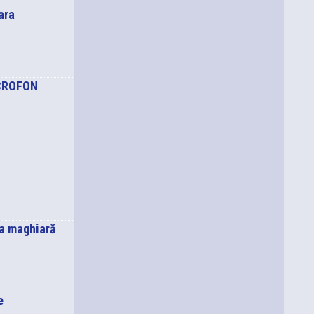
ara
CROFON
ba maghiară
e