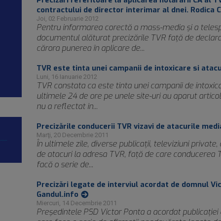
Precizări referitoare la aplicarea hotărârii CA al T
contractului de director interimar al dnei. Rodica 
Joi, 02 Februarie 2012
Pentru informarea corectă a mass-media şi a telespec
documentul alăturat precizările TVR faţă de declaraţ
cărora punerea în aplicare de...
TVR este tinta unei campanii de intoxicare si atac
Luni, 16 Ianuarie 2012
TVR constata ca este tinta unei campanii de intoxicar
ultimele 24 de ore pe unele site-uri au aparut arti
nu a reflectat in...
Precizările conducerii TVR vizavi de atacurile media
Marţi, 20 Decembrie 2011
În ultimele zile, diverse publicaţii, televiziuni private,
de atacuri la adresa TVR, faţă de care conducerea Te
facă o serie de...
Precizări legate de interviul acordat de domnul Vic
Gandul.info
Miercuri, 14 Decembrie 2011
Preşedintele PSD Victor Ponta a acordat publicaţiei o