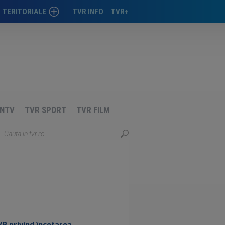
TERITORIALE
TVR INFO
TVR+
TIMIŞOARA
CLUJ
CRAIOVA
IAŞI
NTV
TVR SPORT
TVR FILM
TÂRGU-MUREŞ