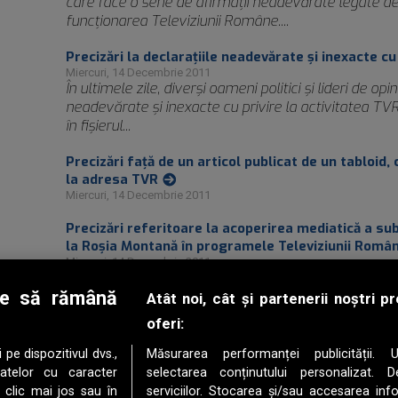
care face o serie de afirmaţii neadevărate legate de 
funcţionarea Televiziunii Române....
Precizări la declaraţiile neadevărate şi inexacte cu
Miercuri, 14 Decembrie 2011
În ultimele zile, diverşi oameni politici şi lideri de opi
neadevărate şi inexacte cu privire la activitatea TVR.
în fişierul...
Precizări faţă de un articol publicat de un tabloid
la adresa TVR
Miercuri, 14 Decembrie 2011
Precizări referitoare la acoperirea mediatică a sub
la Roşia Montană în programele Televiziunii Româ
Miercuri, 14 Decembrie 2011
Precizări la declaraţiile care conţin atacuri la ad
le să rămână
Atât noi, cât și partenerii noștri 
Miercuri, 14 Decembrie 2011
oferi:
Liderii Uniunii Social Liberale au făcut o serie de dec
dezinformează opinia publică cu bunăştiinţă în privinţa
e dispozitivul dvs.,
Măsurarea performanței publicității. Ut
fişierul alăturat...
datelor cu caracter
selectarea conținutului personalizat. D
 clic mai jos sau în
serviciilor. Stocarea și/sau accesarea info