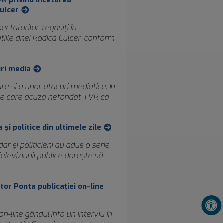
VR privind încetarea
Culcer
tatorilor, regăsiţi în
iile dnei Rodica Culcer, conform
uri media
e si a unor atacuri mediatice. In
cole care acuza nefondat TVR ca
 şi politice din ultimele zile
 dar şi politicieni au adus o serie
leviziunii publice doreşte să
tor Ponta publicaţiei on-line
n-line gândul.info un interviu în