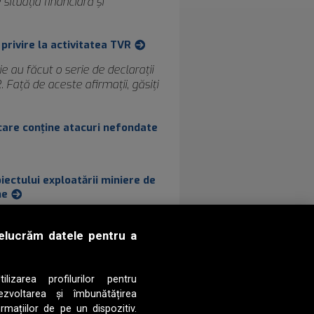
situaţia financiară şi
 privire la activitatea TVR
nie au făcut o serie de declaraţii
 Faţă de aceste afirmaţii, găsiţi
, care conţine atacuri nefondate
iectului exploatării miniere de
ne
resa TVR
prelucrăm datele pentru a
laraţii neadevărate şi care
 activităţii televiziunii publice. n
ilizarea profilurilor pentru
ezvoltarea și îmbunătățirea
rmațiilor de pe un dispozitiv.