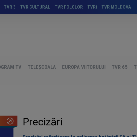
TVR 3
TVR CULTURAL
TVR FOLCLOR
TVRi
TVR MOLDOVA
OGRAM TV
TELEȘCOALA
EUROPA VIITORULUI
TVR 65
T
Precizări