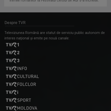
inimile românilor la Festivalul Cerbul de Aur s-a încheiat.
Despre TVR
Televiziunea Română are statut de serviciu public autonom de
interes naţional şi emite pe nouă canale: