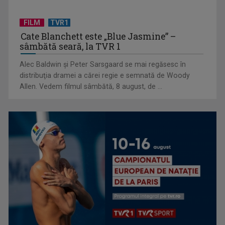
FILM
TVR1
Cate Blanchett este „Blue Jasmine” –
sâmbătă seară, la TVR 1
„E cool să fii cult!”, în curând la TVR 1 și TVR 2
Alec Baldwin şi Peter Sarsgaard se mai regăsesc în
distribuţia dramei a cărei regie e semnată de Woody
Allen. Vedem filmul sâmbătă, 8 august, de ...
Universitatea de Vară, la Băile Tușnad | VIDEO