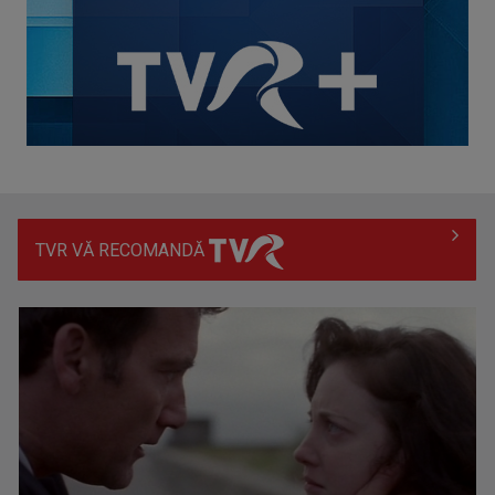
TVR VĂ RECOMANDĂ
Prima câştigătoare a trofeului „Vedeta populară” şi-a
aniversat la TVR ...