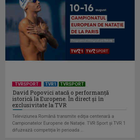
Anda Călugăreanu cu „N-am noroc” – a cincea cea mai
votată piesă în ...
TVRSPORT
TVR1
TVRSPORT
David Popovici atacă o performanţă
istorică la Europene. În direct şi în
exclusivitate la TVR
Televiziunea Română transmite ediţia centenară a
Campionatelor Europene de Nataţie. TVR Sport şi TVR 1
difuzează competiţia în perioada ...