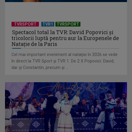
TVRSPORT
TVR1
TVRSPORT
Spectacol total la TVR: David Popovici și
tricolorii luptă pentru aur la Europenele de
Natație de la Paris
Cel mai important eveniment al nataţiei în 2026 se vede
„Dansatoarea din umbră”, un thriller psihologic despre
în direct la TVR Sport şi TVR 1. De 2 X Popovici: David,
loialitate și ...
dar şi Constantin, precum şi ...