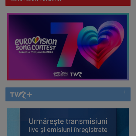
Cate Blanchett este „Blue Jasmine” – sâmbătă seară, la TVR
1
Spectacol total la TVR: David Popovici și tricolorii luptă
pentru aur la ...