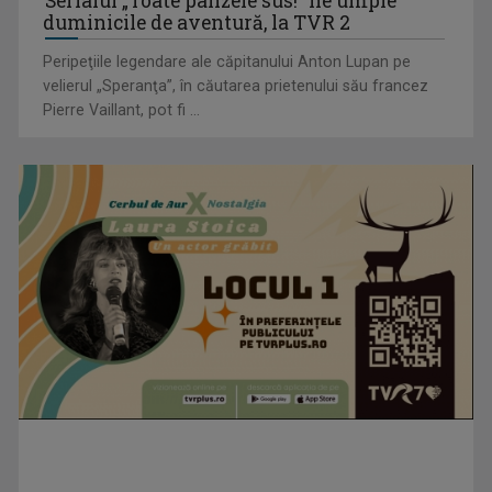
Serialul „Toate pânzele sus!” ne umple
duminicile de aventură, la TVR 2
Peripeţiile legendare ale căpitanului Anton Lupan pe
velierul „Speranţa”, în căutarea prietenului său francez
Pierre Vaillant, pot fi ...
"Robin Hood"-ul serialelor coreene: "Iljimae, hoţul fantomă",
la TVR 1
Un reper al cinematografiei mondiale, la TVR Cultural:
„Roma, oraș deschis”