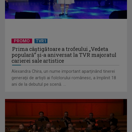
UNTOLD ONE, la Cluj-Napoca | VIDEO
PROMO
TVR1
Prima câştigătoare a trofeului „Vedeta
populară” şi-a aniversat la TVR majoratul
carierei sale artistice
Alexandra Chira, un nume important aparţinând tinerei
generaţii de artişti ai folclorului românesc, a împlinit 18
ani de la debutul pe scenă. ...
Telespectatorii TVR 2 văd comedia „Divorţ din dragoste”, cu
Horaţiu Mălăele ...