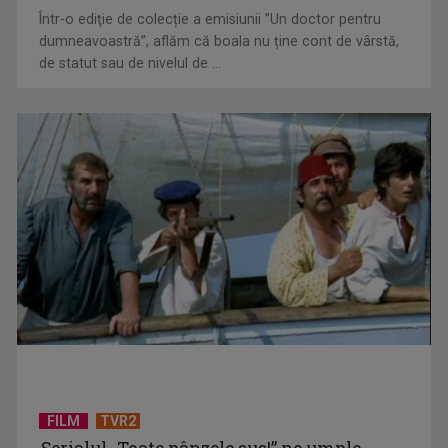
Într-o ediţie de colecție a emisiunii ”Un doctor pentru
EVENIMENT ESTIVAL - Taberele ARC – Acolo unde începe
dumneavoastră”, aflăm că boala nu ține cont de vârstă,
ACASĂ
de statut sau de nivelul de ...
TVR lansează un apel pentru proiecte de emisiuni
FILM
TVR2