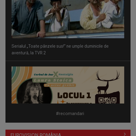
Serialul „Toate pânzele sus!” ne umple duminicile de
aventură, la TVR 2
Piesa „Un actor grăbit” a Laurei Stoica – prima în topul
preferinţelor ...
#recomandari
EUROVISION ROMÂNIA