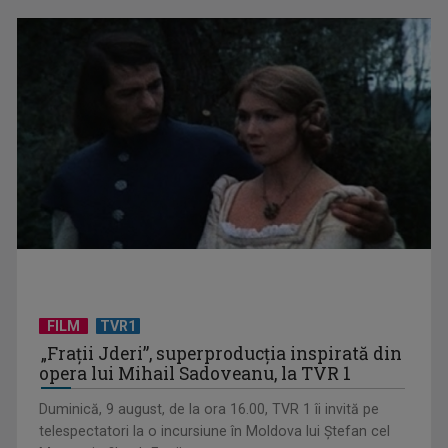
„Cerul” trupei Proconsul – a şasea cea mai votată piesă în
concursul „Cerbul ...
FILM
TVR1
„Spune-mi”, piesa Monicăi Anghel – a patra cea mai votată
„Frații Jderi”, superproducția inspirată din
în concursul ...
opera lui Mihail Sadoveanu, la TVR 1
Duminică, 9 august, de la ora 16.00, TVR 1 îi invită pe
telespectatori la o incursiune în Moldova lui Ștefan cel