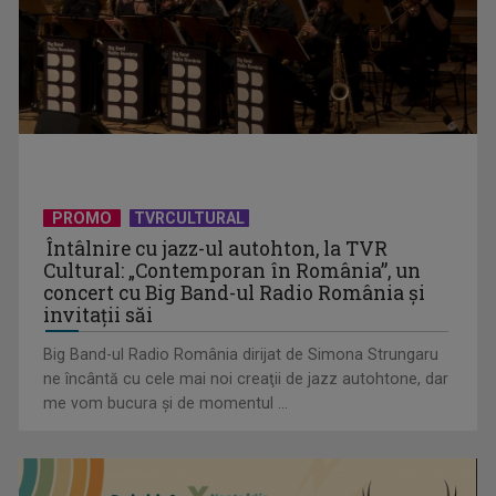
David Popovici atacă o performanţă istorică la Europene. În
direct şi în ...
PROMO
TVRCULTURAL
Întâlnire cu jazz-ul autohton, la TVR
Cultural: „Contemporan în România”, un
concert cu Big Band-ul Radio România şi
invitaţii săi
Big Band-ul Radio România dirijat de Simona Strungaru
ne încântă cu cele mai noi creaţii de jazz autohtone, dar
me vom bucura şi de momentul ...
„Frații Jderi”, superproducția inspirată din opera lui Mihail