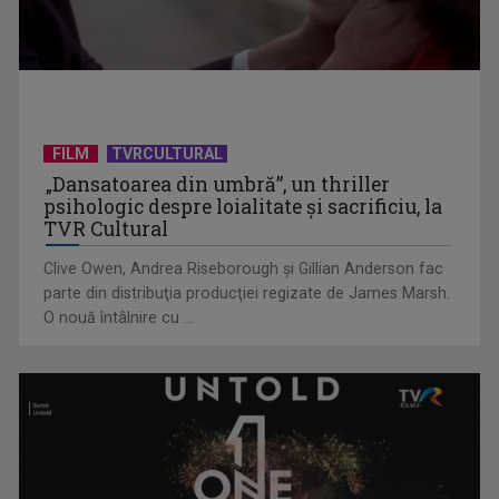
Întâlnire cu jazz-ul autohton, la TVR Cultural: „Contemporan
în România”, un ...
FILM
TVRCULTURAL
„Dansatoarea din umbră”, un thriller
psihologic despre loialitate și sacrificiu, la
TVR Cultural
Clive Owen, Andrea Riseborough şi Gillian Anderson fac
parte din distribuţia producţiei regizate de James Marsh.
O nouă întâlnire cu ...
Piesa „Inimă, nu fi de piatră” a Corinei Chiriac ia argintul în
concursul ...