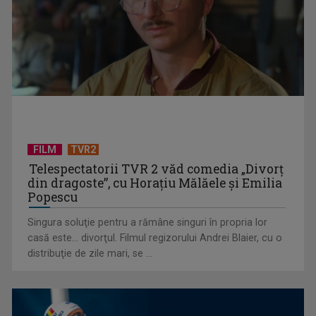
Piesa Angelei Similea „După noapte vine zi” – pe podium şi
acum în inimile ...
FILM
TVR2
Telespectatorii TVR 2 văd comedia „Divorţ
din dragoste”, cu Horaţiu Mălăele şi Emilia
Popescu
Singura soluţie pentru a rămâne singuri în propria lor
casă este... divorţul. Filmul regizorului Andrei Blaier, cu o
Cum ne-a îmbolnăvit telefonul și cum salvarea era mereu
distribuţie de zile mari, se ...
acolo: Mai încet, fă ...