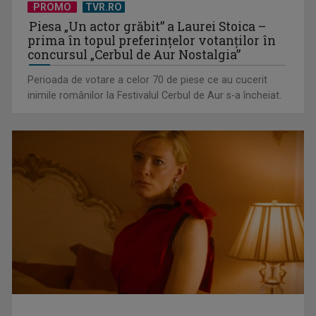
PROMO
TVR.RO
Piesa „Un actor grăbit” a Laurei Stoica –
prima în topul preferinţelor votanţilor în
concursul „Cerbul de Aur Nostalgia”
Perioada de votare a celor 70 de piese ce au cucerit
inimile românilor la Festivalul Cerbul de Aur s-a încheiat.
Federația SANITAS suspendă temporar greva generală din
sistemul sanitar