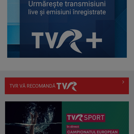
Filmul ce i-a pus faţă în faţă prima oară pe Johnny Depp şi
Amber Heard se ...
TVR VĂ RECOMANDĂ
În inima gigantului mărilor: viaţa pe portavionul Charles de
Gaulle, la TVR 1