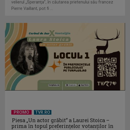
velierul „Speranţa”, în căutarea prietenului său francez
Pierre Vaillant, pot fi ...
Vacanţa mare aduce celor mici bucuria reîntâlnirii cu „Fram,
ursul polar”
PROMO
TVR.RO
Piesa „Un actor grăbit” a Laurei Stoica –
Documentarul „Albă ca Zăpada și cele 7 mineriade”, difuzat
prima în topul preferinţelor votanţilor în
la „Dosar România”