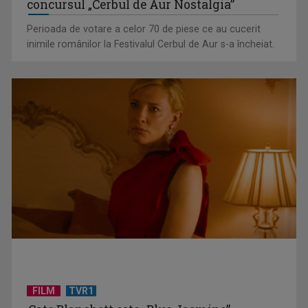
concursul „Cerbul de Aur Nostalgia”
Perioada de votare a celor 70 de piese ce au cucerit
inimile românilor la Festivalul Cerbul de Aur s-a încheiat.
Povestea iei şi a borangicului, în filmul „Măiastra cu arnici”, la
TVR 1
FILM
TVR1