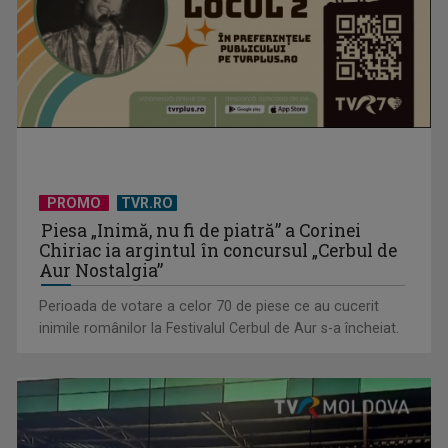
„Cap Compas” ne poartă în inima Italiei: Umbria, între
credință, istorie și ...
PROMO
TVR.RO
Piesa „Inimă, nu fi de piatră” a Corinei
Chiriac ia argintul în concursul „Cerbul de
Aur Nostalgia”
Perioada de votare a celor 70 de piese ce au cucerit
„Frații Jderi”, superproducția inspirată din opera lui Mihail
inimile românilor la Festivalul Cerbul de Aur s-a încheiat.
Sadoveanu, la ...