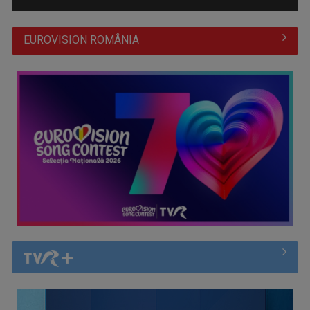
EUROVISION ROMÂNIA
Serialul pentru copii „Cireşarii" umple de aventuri vacanța la
TVR 3