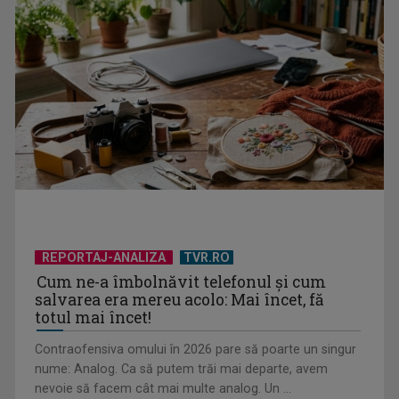
Un reper al cinematografiei mondiale, la TVR Cultural:
„Roma, oraș deschis”
REPORTAJ-ANALIZA
TVR.RO
Cum ne-a îmbolnăvit telefonul și cum
salvarea era mereu acolo: Mai încet, fă
totul mai încet!
Contraofensiva omului în 2026 pare să poarte un singur
nume: Analog. Ca să putem trăi mai departe, avem
nevoie să facem cât mai multe analog. Un ...