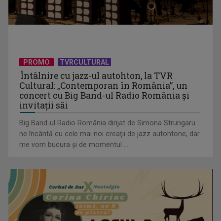
PROMO
TVRCULTURAL
Întâlnire cu jazz-ul autohton, la TVR
Cultural: „Contemporan în România”, un
concert cu Big Band-ul Radio România şi
invitaţii săi
"Cap Compas": Pecețile Siciliei
Big Band-ul Radio România dirijat de Simona Strungaru
ne încântă cu cele mai noi creaţii de jazz autohtone, dar
me vom bucura şi de momentul ...