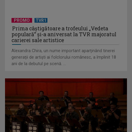
PROMO
TVR1
Drama istorică „Prinţesa Ja-Myung”, serialul coreean de la
Prima câştigătoare a trofeului „Vedeta
TVR 1
populară” şi-a aniversat la TVR majoratul
carierei sale artistice
Alexandra Chira, un nume important aparţinând tinerei
generaţii de artişti ai folclorului românesc, a împlinit 18
ani de la debutul pe scenă. ...
Arnold Schwarzenegger: „Am știut că vreau să joc rolul
Terminatorului ...