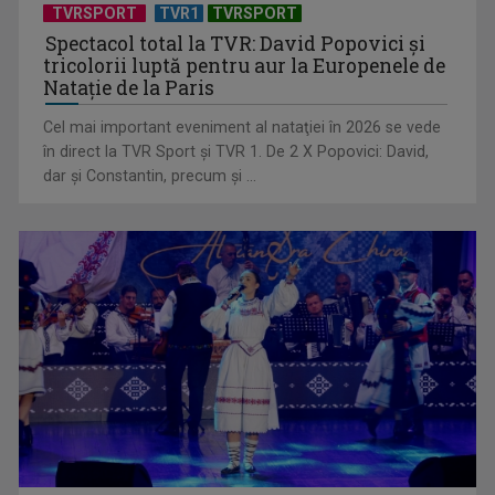
TVRSPORT
TVR1
TVRSPORT
Spectacol total la TVR: David Popovici și
tricolorii luptă pentru aur la Europenele de
Natație de la Paris
Cel mai important eveniment al nataţiei în 2026 se vede
în direct la TVR Sport şi TVR 1. De 2 X Popovici: David,
dar şi Constantin, precum şi ...
Documentarul „China: soţia mea are credit”, portretul unei
societăți în care ...