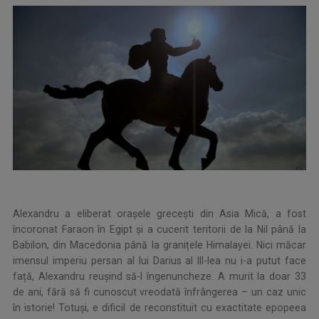
Alexandru a eliberat orașele grecești din Asia Mică, a fost
încoronat Faraon în Egipt și a cucerit teritorii de la Nil până la
Babilon, din Macedonia până la granițele Himalayei. Nici măcar
imensul imperiu persan al lui Darius al III-lea nu i-a putut face
față, Alexandru reușind să-l îngenuncheze. A murit la doar 33
de ani, fără să fi cunoscut vreodată înfrângerea – un caz unic
în istorie! Totuși, e dificil de reconstituit cu exactitate epopeea