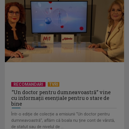
„Ion”, ecranizarea de referință a romanului lui Liviu
Rebreanu, la TVR 2
RECOMANDARI
TVRI
”Un doctor pentru dumneavoastră” vine
cu informații esențiale pentru o stare de
bine
Într-o ediţie de colecție a emisiunii ”Un doctor pentru
dumneavoastră”, aflăm că boala nu ține cont de vârstă,
de statut sau de nivelul de ...
„O lume de secrete”, un thriller dramatic despre vină, adevăr