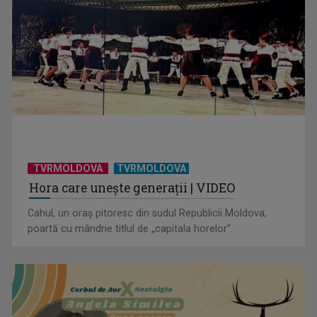
Serialul „Toate pânzele sus!” ne umple duminicile de
aventură, la TVR 2
TVRMOLDOVA
TVRMOLDOVA
Hora care unește generații | VIDEO
Cahul, un oraș pitoresc din sudul Republicii Moldova,
poartă cu mândrie titlul de „capitala horelor”.