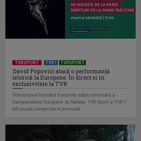
Sorin Istrail, românul care a contribuit la descoperirea
mileniului, într-un ...
TVRSPORT
TVR1
TVRSPORT
David Popovici atacă o performanţă
istorică la Europene. În direct şi în
exclusivitate la TVR
Televiziunea Română transmite ediţia centenară a
Campionatelor Europene de Nataţie. TVR Sport şi TVR 1
difuzează competiţia în perioada ...