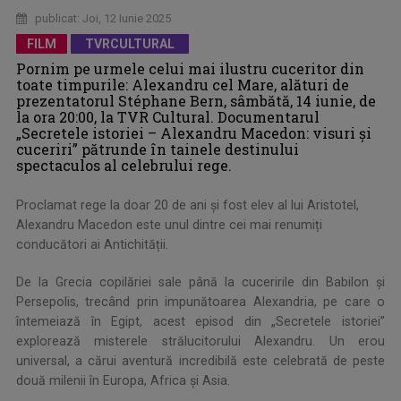
publicat: Joi, 12 Iunie 2025
FILM
TVRCULTURAL
Pornim pe urmele celui mai ilustru cuceritor din
toate timpurile: Alexandru cel Mare, alături de
prezentatorul Stéphane Bern, sâmbătă, 14 iunie, de
la ora 20:00, la TVR Cultural. Documentarul
„Secretele istoriei – Alexandru Macedon: visuri și
cuceriri” pătrunde în tainele destinului
spectaculos al celebrului rege.
Proclamat rege la doar 20 de ani și fost elev al lui Aristotel,
Alexandru Macedon este unul dintre cei mai renumiți
conducători ai Antichității.
De la Grecia copilăriei sale până la cuceririle din Babilon și
Persepolis, trecând prin impunătoarea Alexandria, pe care o
întemeiază în Egipt, acest episod din „Secretele istoriei”
explorează misterele strălucitorului Alexandru. Un erou
universal, a cărui aventură incredibilă este celebrată de peste
două milenii în Europa, Africa și Asia.