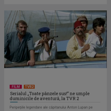
și mistere, ...
Memoria unei tragedii, în filmul „Călătoria lui Gruber”, la TVR
2
FILM
TVR2
Serialul „Toate pânzele sus!” ne umple
duminicile de aventură, la TVR 2
Peripeţiile legendare ale căpitanului Anton Lupan pe