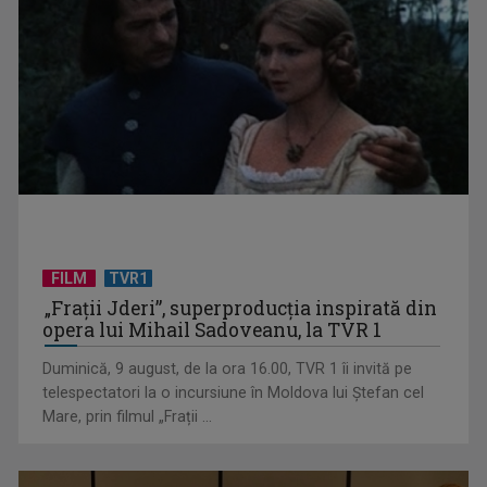
„România are uraniu, dar închide mine” – o poveste despre
oameni, resurse și ...
FILM
TVR1
„Frații Jderi”, superproducția inspirată din
opera lui Mihail Sadoveanu, la TVR 1
„Revoluția americană”, un documentar-eveniment în
premieră la TVR INFO, de ...
Duminică, 9 august, de la ora 16.00, TVR 1 îi invită pe
telespectatori la o incursiune în Moldova lui Ștefan cel
Mare, prin filmul „Frații ...