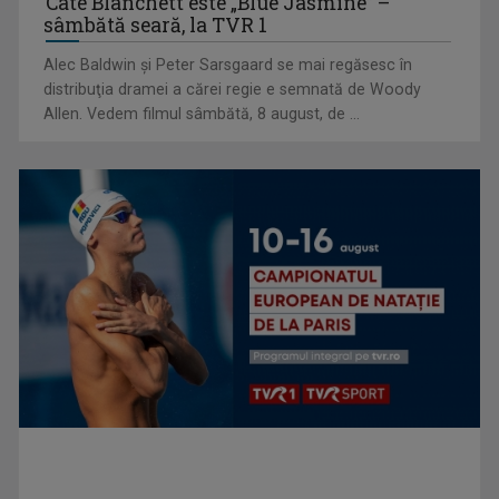
Cate Blanchett este „Blue Jasmine” –
sâmbătă seară, la TVR 1
Alec Baldwin şi Peter Sarsgaard se mai regăsesc în
distribuţia dramei a cărei regie e semnată de Woody
Allen. Vedem filmul sâmbătă, 8 august, de ...
Visuri, ambiții și iubiri în serialul italian „Inimi”, din nou la TVR
2
Efectul Fjord. Cristian Mungiu ne învață matematic să
îndrăznim: „4,3,2,1… ...