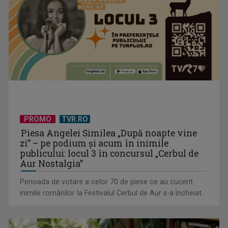
Cate Blanchett este „Blue Jasmine” – sâmbătă seară, la TVR
1
PROMO
TVR.RO
Piesa Angelei Similea „După noapte vine
zi” – pe podium şi acum în inimile
publicului: locul 3 în concursul „Cerbul de
"Robin Hood"-ul serialelor coreene: "Iljimae, hoţul fantomă",
Aur Nostalgia”
la TVR 1
Perioada de votare a celor 70 de piese ce au cucerit
inimile românilor la Festivalul Cerbul de Aur s-a încheiat.